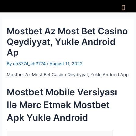
Mostbet Az Most Bet Casino
Qeydiyyat, Yukle Android
Ap
By
ch3774_ch3774
/
August 11, 2022
Mostbet Az Most Bet Casino Qeydiyyat, Yukle Android App
Mostbet Mobile Versiyası
Ilə Mərc Etmək Mostbet
Apk Yukle Android