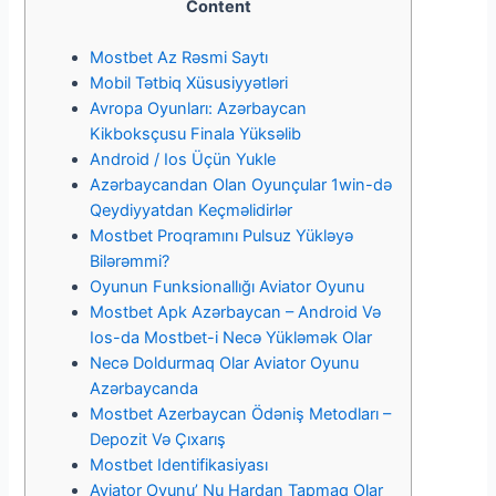
Content
Mostbet Az Rəsmi Saytı
Mobil Tətbiq Xüsusiyyətləri
Avropa Oyunları: Azərbaycan
Kikboksçusu Finala Yüksəlib
Android / Ios Üçün Yukle
Azərbaycandan Olan Oyunçular 1win-də
Qeydiyyatdan Keçməlidirlər
Mostbet Proqramını Pulsuz Yükləyə
Bilərəmmi?
Oyunun Funksionallığı Aviator Oyunu
Mostbet Apk Azərbaycan – Android Və
Ios-da Mostbet-i Necə Yükləmək Olar
Necə Doldurmaq Olar Aviator Oyunu
Azərbaycanda
Mostbet Azerbaycan Ödəniş Metodları –
Depozit Və Çıxarış
Mostbet Identifikasiyası
Aviator Oyunu’ Nu Hardan Tapmaq Olar