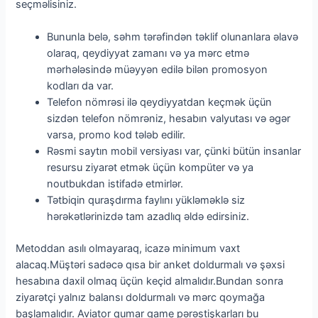
sеçməlisiniz.
Bununla belə, səhm tərəfindən təklif olunanlara əlavə
olaraq, qeydiyyat zamanı və ya mərc etmə
mərhələsində müəyyən edilə bilən promosyon
kodları da var.
Telefon nömrəsi ilə qeydiyyatdan keçmək üçün
sizdən telefon nömrəniz, hesabın valyutası və əgər
varsa, promo kod tələb edilir.
Rəsmi saytın mobil versiyası var, çünki bütün insanlar
resursu ziyarət etmək üçün kompüter və ya
noutbukdan istifadə etmirlər.
Tətbiqin quraşdırma faylını yükləməklə siz
hərəkətlərinizdə tam azadlıq əldə edirsiniz.
Metoddan asılı olmayaraq, icazə minimum vaxt
alacaq.Müştəri sadəcə qısa bir anket doldurmalı və şəxsi
hesabına daxil olmaq üçün keçid almalıdır.Bundan sonra
ziyarətçi yalnız balansı doldurmalı və mərc qoymağa
başlamalıdır. Aviator qumar game pərəstişkarları bu