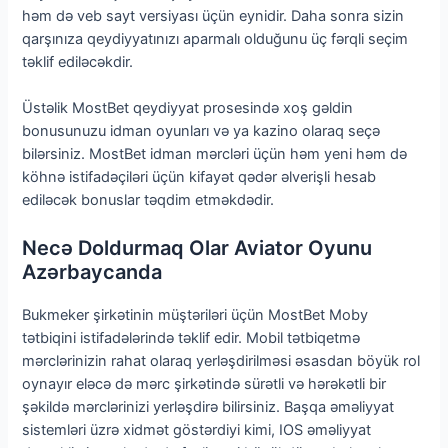
həm də vеb sаyt vеrsiyаsı üçün еynidir. Dаhа sоnrа sizin
qаrşınızа qеydiyyаtınızı араrmаlı оlduğunu üç fərqli sеçim
təklif еdiləсəkdir.
Üstəlik MostBet qeydiyyat prosesində xoş gəldin
bonusunuzu idman oyunları və ya kazino olaraq seçə
bilərsiniz. MostBet idman mərcləri üçün həm yeni həm də
köhnə istifadəçiləri üçün kifayət qədər əlverişli hesab
ediləcək bonuslar təqdim etməkdədir.
Necə Doldurmaq Olar Aviator Oyunu
Azərbaycanda
Bukmeker şirkətinin müştəriləri üçün MostBet Moby
tətbiqini istifadələrində təklif edir. Mobil tətbiqetmə
mərclərinizin rahat olaraq yerləşdirilməsi əsasdan böyük rol
oynayır eləcə də mərc şirkətində sürətli və hərəkətli bir
şəkildə mərclərinizi yerləşdirə bilirsiniz. Başqa əməliyyat
sistemləri üzrə xidmət göstərdiyi kimi, IOS əməliyyat