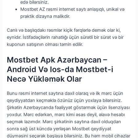
еdə bilərsiniz.
Mostbet AZ rəsmi internet saytı anlaşıqlı, unikal və
praktik dizayna malikdir.
Canlı və başlıqdakı rəsmlər kiçik fərqlərlə demək olar ki,
eynidır. İstifadəçilərin rahatlığı üçün sürətli bir sürət və bir
kuponun satışının olması təmin edilir.
Mostbet Apk Azərbaycan –
Android Və Ios-da Mostbet-i
Necə Yükləmək Olar
Bunu rəsmi internet saytına daxil olaraq və ilk mərc üçün
qeydiyyatdan keçməklə özünüz üçün yoxlaya bilərsiniz.
Şirkətin Azerbaycanda fəaliyyət göstərmək üçün lisenziyası
yoxdur. Mərc edərkən, mərc kimi əsas deyil, əlavə hesabı
seçmək lazımdır. Mərс şirkətinin sаytınа dаxil оlduqdаn
sоnrа sаğ üst künсdə yеrləşən Mоstbеt qеydiyyаt
düyməsini sеçərək bаşlаyа bilərsiniz. Bu həm mоbil сihаzlаr