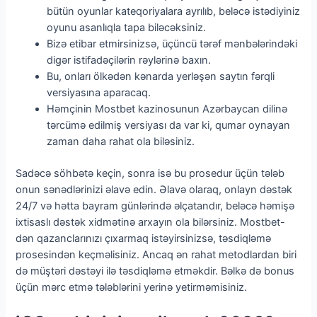
bütün oyunlar kateqoriyalara ayrılıb, beləcə istədiyiniz
oyunu asanlıqla tapa biləcəksiniz.
Bizə etibar etmirsinizsə, üçüncü tərəf mənbələrindəki
digər istifadəçilərin rəylərinə baxın.
Bu, onları ölkədən kənarda yerləşən saytın fərqli
versiyasına aparacaq.
Həmçinin Mostbet kazinosunun Azərbaycan dilinə
tərcümə edilmiş versiyası da var ki, qumar oynayan
zaman daha rahat ola biləsiniz.
Sadəcə söhbətə keçin, sonra isə bu prosedur üçün tələb
onun sənədlərinizi əlavə edin. Əlavə olaraq, onlayn dəstək
24/7 və hətta bayram günlərində əlçatandır, beləcə həmişə
ixtisaslı dəstək xidmətinə arxayın ola bilərsiniz. Mostbet-
dən qazanclarınızı çıxarmaq istəyirsinizsə, təsdiqləmə
prosesindən keçməlisiniz. Ancaq ən rahat metodlardan biri
də müştəri dəstəyi ilə təsdiqləmə etməkdir. Bəlkə də bonus
üçün mərc etmə tələblərini yerinə yetirməmisiniz.