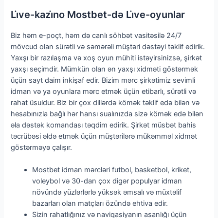
Li̇ve-kazi̇no Mostbet-də Li̇ve-oyunlar
Biz həm e-poçt, həm də canlı söhbət vasitəsilə 24/7
mövcud olan sürətli və səmərəli müştəri dəstəyi təklif edirik.
Yaxşı bir razılaşma və xoş oyun mühiti istəyirsinizsə, şirkət
yaxşı seçimdir. Mümkün olan ən yaxşı xidməti göstərmək
üçün sayt daim inkişaf edir. Bizim mərc şirkətimiz sevimli
idman və ya oyunlara mərc etmək üçün etibarlı, sürətli və
rahat üsuldur. Biz bir çox dillərdə kömək təklif edə bilən və
hesabınızla bağlı hər hansı sualınızda sizə kömək edə bilən
əla dəstək komandası təqdim edirik. Şirkət müsbət bahis
təcrübəsi əldə etmək üçün müştərilərə mükəmməl xidmət
göstərməyə çalışır.
Mostbet idman mərcləri futbol, basketbol, kriket,
voleybol və 30-dan çox digər populyar idman
növündə yüzlərlərlə yüksək əmsalı və müxtəlif
bazarları olan matçları özündə ehtiva edir.
Sizin rahatlığınız və naviqasiyanın asanlığı üçün