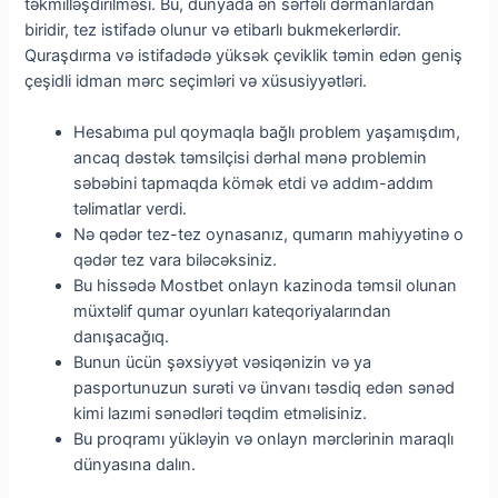
təkmilləşdirilməsi. Bu, dünyada ən sərfəli dərmanlardan
biridir, tez istifadə olunur və etibarlı bukmekerlərdir.
Quraşdırma və istifadədə yüksək çeviklik təmin edən geniş
çeşidli idman mərc seçimləri və xüsusiyyətləri.
Hesabıma pul qoymaqla bağlı problem yaşamışdım,
ancaq dəstək təmsilçisi dərhal mənə problemin
səbəbini tapmaqda kömək etdi və addım-addım
təlimatlar verdi.
Nə qədər tez-tez oynasanız, qumarın mahiyyətinə o
qədər tez vara biləcəksiniz.
Bu hissədə Mostbet onlayn kazinoda təmsil olunan
müxtəlif qumar oyunları kateqoriyalarından
danışacağıq.
Bunun ücün şəxsiyyət vəsiqənizin və ya
pasportunuzun surəti və ünvanı təsdiq edən sənəd
kimi lazımi sənədləri təqdim etməlisiniz.
Bu proqramı yükləyin və onlayn mərclərinin maraqlı
dünyasına dalın.