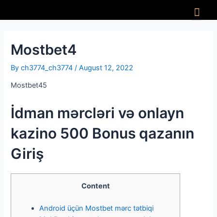
Mostbet4
By
ch3774_ch3774
/
August 12, 2022
Mostbet45
İdman mərcləri və onlayn
kazino 500 Bonus qazanın
Giriş
Content
Android üçün Mostbet mərc tətbiqi