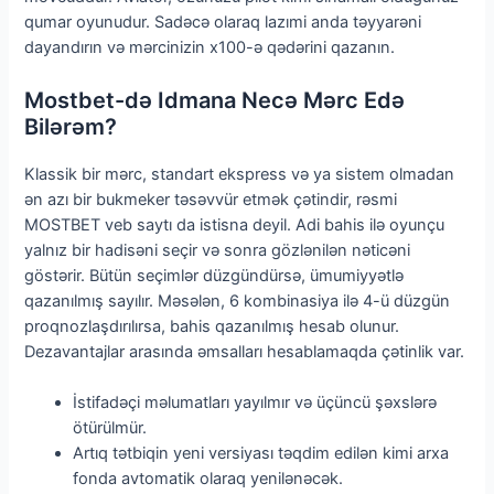
qumar oyunudur. Sadəcə olaraq lazımi anda təyyarəni
dayandırın və mərcinizin x100-ə qədərini qazanın.
Mostbet-də Idmana Necə Mərc Edə
Bilərəm?
Klassik bir mərc, standart ekspress və ya sistem olmadan
ən azı bir bukmeker təsəvvür etmək çətindir, rəsmi
MOSTBET veb saytı da istisna deyil. Adi bahis ilə oyunçu
yalnız bir hadisəni seçir və sonra gözlənilən nəticəni
göstərir. Bütün seçimlər düzgündürsə, ümumiyyətlə
qazanılmış sayılır. Məsələn, 6 kombinasiya ilə 4-ü düzgün
proqnozlaşdırılırsa, bahis qazanılmış hesab olunur.
Dezavantajlar arasında əmsalları hesablamaqda çətinlik var.
İstifadəçi məlumatları yayılmır və üçüncü şəxslərə
ötürülmür.
Artıq tətbiqin yeni versiyası təqdim edilən kimi arxa
fonda avtomatik olaraq yenilənəcək.