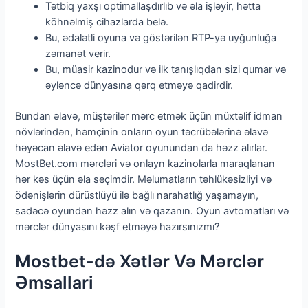
Tətbiq yaxşı optimallaşdırlıb və əla işləyir, hətta
köhnəlmiş cihazlarda belə.
Bu, ədalətli oyuna və göstərilən RTP-yə uyğunluğa
zəmanət verir.
Bu, müasir kazinodur və ilk tanışlıqdan sizi qumar və
əyləncə dünyasına qərq etməyə qadirdir.
Bundan əlavə, müştərilər mərc etmək üçün müxtəlif idman
növlərindən, həmçinin onların oyun təcrübələrinə əlavə
həyəcan əlavə edən Aviator oyunundan da həzz alırlar.
MostBet.com mərcləri və onlayn kazinolarla maraqlanan
hər kəs üçün əla seçimdir. Məlumatların təhlükəsizliyi və
ödənişlərin dürüstlüyü ilə bağlı narahatlığ yaşamayın,
sadəcə oyundan həzz alın və qazanın. Oyun avtomatları və
mərclər dünyasını kəşf etməyə hazırsınızmı?
Mostbet-də Xətlər Və Mərclər
Əmsallari