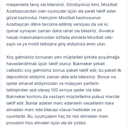
məqamlarla tanış ola bilərsiniz. Gördüyünüz kimi, Mostbet
Azərbaycandan olan oyunçular üçün əla şərait təklif edən
gözəl kazinodur. Həmçinin Mostbet kazinosunun
Azərbaycan dilinə tərcümə edilmiş versiyası da var ki,
qumar oynayan zaman daha rahat ola biləsiniz. Əvvəlcə
hesab məlumatlarınızdan istifadə etməklə Mostbet veb-
saytı və ya mobil tətbiqinə giriş etdiyinizə əmin olun.
Xoş gəlmisiniz bonusları yeni müştəriləri şirkətə qoşulmağa
həvəsləndirmək üçün təklif olunur. Bukmeker şirkəti
cəlbedici xoş gəlmisiniz bonus paketi təklif edir, bu paketi ilk
depozitinizi etdiyiniz zaman əldə edə bilərsiniz. Bonus nə
qədər əmanət etdiyinizdən və müəyyən şərtlərin
tətbiqindən asılı olaraq 100 avroya qədər ola bilər.
Bukmeker kontoru da vaxtaşırı müştərilərinə pulsuz mərclər
təklif edir. Bunlar adətən mərc edənlərin vəsaitlərini riskə
atmadan mərc edə biləcəyi xüsusi hadisələr və ya
oyunlardır. Bu, oyunçuların heç bir risk etmədən mərc
prosesini hiss etmələri üçün əla bir yoldur.