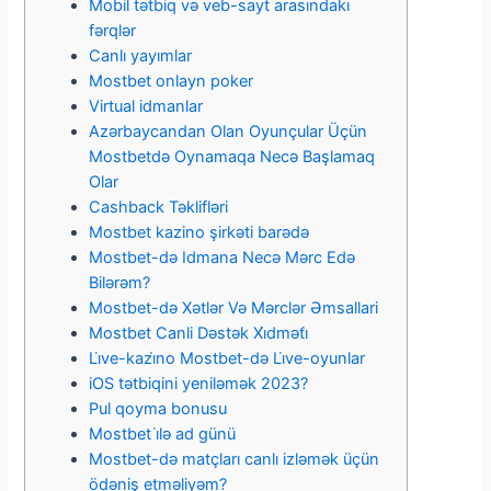
Mobil tətbiq və veb-sayt arasındakı
fərqlər
Canlı yayımlar
Mostbet onlayn poker
Virtual idmanlar
Azərbaycandan Olan Oyunçular Üçün
Mostbetdə Oynamaqa Necə Başlamaq
Olar
Cashback Təklifləri
Mostbet kazino şirkəti barədə
Mostbet-də Idmana Necə Mərc Edə
Bilərəm?
Mostbet-də Xətlər Və Mərclər Əmsallari
Mostbet Canli Dəstək Xi̇dməti̇
Li̇ve-kazi̇no Mostbet-də Li̇ve-oyunlar
iOS tətbiqini yeniləmək 2023?
Pul qoyma bonusu
Mostbet i̇lə ad günü
Mostbet-də matçları canlı izləmək üçün
ödəniş etməliyəm?