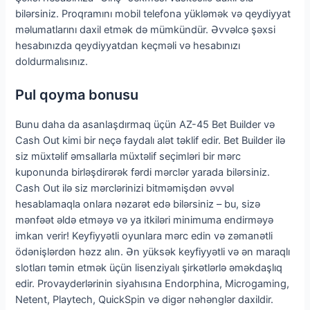
bilərsiniz. Proqramını mobil telefona yükləmək və qeydiyyat
məlumatlarını daxil etmək də mümkündür. Əvvəlcə şəxsi
hesabınızda qeydiyyatdan keçməli və hesabınızı
doldurmalısınız.
Pul qoyma bonusu
Bunu daha da asanlaşdırmaq üçün AZ-45 Bet Builder və
Cash Out kimi bir neçə faydalı alət təklif edir. Bet Builder ilə
siz müxtəlif əmsallarla müxtəlif seçimləri bir mərc
kuponunda birləşdirərək fərdi mərclər yarada bilərsiniz.
Cash Out ilə siz mərclərinizi bitməmişdən əvvəl
hesablamaqla onlara nəzarət edə bilərsiniz – bu, sizə
mənfəət əldə etməyə və ya itkiləri minimuma endirməyə
imkan verir! Keyfiyyətli oyunlara mərc edin və zəmanətli
ödənişlərdən həzz alın. Ən yüksək keyfiyyətli və ən maraqlı
slotları təmin etmək üçün lisenziyalı şirkətlərlə əməkdaşlıq
edir. Provayderlərinin siyahısına Endorphina, Microgaming,
Netent, Playtech, QuickSpin və digər nəhənglər daxildir.