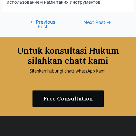
использованием нами таких инструментов.
←
Previous
Next Post
→
Post
Untuk konsultasi Hukum
silahkan chatt kami
Silahkan hubungi chatt whatsApp kami
Free Consultation