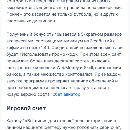
контора 1xBet предлагает игрокам одни из самых
высоких коэффициентов в отрасли на основные рынки.
Причем это касается не только футбола, но и других
спортивных дисциплин.
Полученный бонус отыгрывается в 5-кратном размере
экспрессами, состоящими минимум из 3 событий с
кэфами не ниже 1.40. Среди опций по заключению пари
будет «Использовать промо-код». При этом всем сайт
принимает более двух десятков систем, включая
электронные кошельки WebMoney и Skrill, приложения
банков, а также множество криптовалют. При каждом
запуске программа проверяет наличие обновлений и
при необходимости предлагает сразу установить
новую версию софта
1хбет авиатор
.
Игровой счет
Какая у 1xBet линия для ставокПосле авторизации в
личном кабинете, беттеру нужно пополнить свой счет,