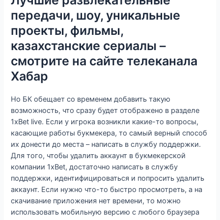
Лучшие развлекательные
передачи, шоу, уникальные
проекты, фильмы,
казахстанские сериалы –
смотрите на сайте телеканала
Хабар
Но БК обещает со временем добавить такую
возможность, что сразу будет отображено в разделе
1xBet live. Если у игрока возникли какие-то вопросы,
касающие работы букмекера, то самый верный способ
их донести до места – написать в службу поддержки.
Для того, чтобы удалить аккаунт в букмекерской
компании 1хBet, достаточно написать в службу
поддержки, идентифицироваться и попросить удалить
аккаунт. Если нужно что-то быстро просмотреть, а на
скачивание приложения нет времени, то можно
использовать мобильную версию с любого браузера