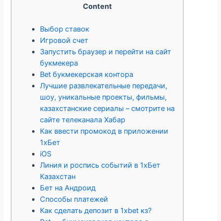
Content
Выбор ставок
Игровой счет
Запустить браузер и перейти на сайт
букмекера
Bet букмекерская контора
Лучшие развлекательные передачи,
шоу, уникальные проекты, фильмы,
казахстанские сериалы – смотрите на
сайте телеканала Хабар
Как ввести промокод в приложении
1хБет
iOS
Линия и роспись событий в 1хБет
Казахстан
Бет на Андроид
Способы платежей
Как сделать депозит в 1xbet кз?