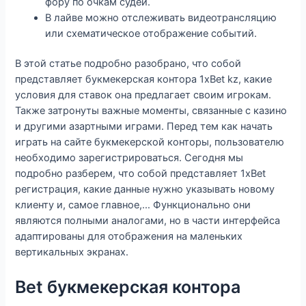
фору по очкам судей.
В лайве можно отслеживать видеотрансляцию
или схематическое отображение событий.
В этой статье подробно разобрано, что собой
представляет букмекерская контора 1xBet kz, какие
условия для ставок она предлагает своим игрокам.
Также затронуты важные моменты, связанные с казино
и другими азартными играми. Перед тем как начать
играть на сайте букмекерской конторы, пользователю
необходимо зарегистрироваться. Сегодня мы
подробно разберем, что собой представляет 1xBet
регистрация, какие данные нужно указывать новому
клиенту и, самое главное,… Функционально они
являются полными аналогами, но в части интерфейса
адаптированы для отображения на маленьких
вертикальных экранах.
Bet букмекерская контора