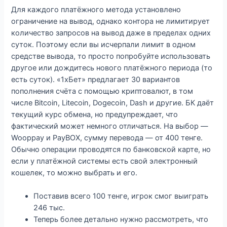
Для каждого платёжного метода установлено
ограничение на вывод, однако контора не лимитирует
количество запросов на вывод даже в пределах одних
суток. Поэтому если вы исчерпали лимит в одном
средстве вывода, то просто попробуйте использовать
другое или дождитесь нового платёжного периода (то
есть суток). «1хБет» предлагает 30 вариантов
пополнения счёта с помощью криптовалют, в том
числе Bitcoin, Litecoin, Dogecoin, Dash и другие. БК даёт
текущий курс обмена, но предупреждает, что
фактический может немного отличаться. На выбор —
Wooppay и PayBOX, сумму перевода — от 400 тенге.
Обычно операции проводятся по банковской карте, но
если у платёжной системы есть свой электронный
кошелек, то можно выбрать и его.
Поставив всего 100 тенге, игрок смог выиграть
246 тыс.
Теперь более детально нужно рассмотреть, что