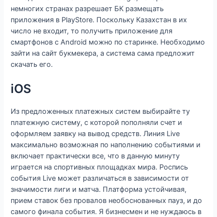
немногих странах разрешает БК размещать
приложения в PlayStore. Поскольку Казахстан в их
число не входит, то получить приложение для
смартфонов с Android можно по старинке. Необходимо
зайти на сайт букмекера, а система сама предложит
скачать его.
iOS
Из предложенных платежных систем выбирайте ту
платежную систему, с которой пополняли счет и
оформляем заявку на вывод средств. Линия Live
максимально возможная по наполнению событиями и
включает практически все, что в данную минуту
играется на спортивных площадках мира. Роспись
события Live может различаться в зависимости от
значимости лиги и матча. Платформа устойчивая,
прием ставок без провалов необоснованных пауз, и до
самого финала события. Я бизнесмен и не нуждаюсь в