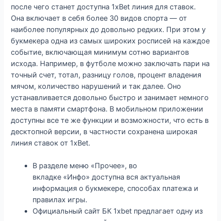
после чего станет доступна 1xBet линия для ставок.
Она включает в себя более 30 видов спорта — от
наиболее популярных до довольно редких. При этом у
букмекера одна из самых широких росписей на каждое
событие, включающая минимум сотню вариантов
исхода. Например, в футболе можно заключать пари на
точный счет, тотал, разницу голов, процент владения
мячом, количество нарушений и так далее. Оно
устанавливается довольно быстро и занимает немного
места в памяти смартфона. В мобильном приложении
доступны все те же функции и возможности, что есть в
десктопной версии, в частности сохранена широкая
линия ставок от 1xBet.
В разделе меню «Прочее», во
вкладке «Инфо» доступна вся актуальная
информация о букмекере, способах платежа и
правилах игры.
Официальный сайт БК 1xbet предлагает одну из