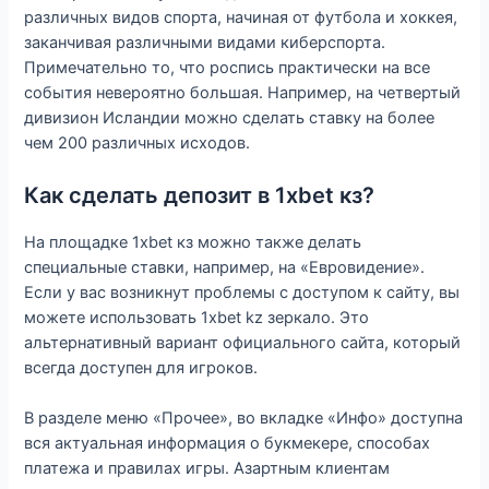
различных видов спорта, начиная от футбола и хоккея,
заканчивая различными видами киберспорта.
Примечательно то, что роспись практически на все
события невероятно большая. Например, на четвертый
дивизион Исландии можно сделать ставку на более
чем 200 различных исходов.
Как сделать депозит в 1xbet кз?
На площадке 1xbet кз можно также делать
специальные ставки, например, на «Евровидение».
Если у вас возникнут проблемы с доступом к сайту, вы
можете использовать 1xbet kz зеркало. Это
альтернативный вариант официального сайта, который
всегда доступен для игроков.
В разделе меню «Прочее», во вкладке «Инфо» доступна
вся актуальная информация о букмекере, способах
платежа и правилах игры. Азартным клиентам