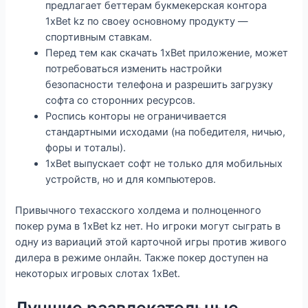
предлагает беттерам букмекерская контора
1xBet kz по своеу основному продукту —
спортивным ставкам.
Перед тем как скачать 1xBet приложение, может
потребоваться изменить настройки
безопасности телефона и разрешить загрузку
софта со сторонних ресурсов.
Роспись конторы не ограничивается
стандартными исходами (на победителя, ничью,
форы и тоталы).
1xBet выпускает софт не только для мобильных
устройств, но и для компьютеров.
Привычного техасского холдема и полноценного
покер рума в 1xBet kz нет. Но игроки могут сыграть в
одну из вариаций этой карточной игры против живого
дилера в режиме онлайн. Также покер доступен на
некоторых игровых слотах 1xBet.