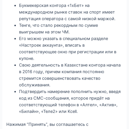
Букмекерская контора «1хБет» на
международном рынке ставок на спорт имеет
репутация оператора с самой низкой маржой.
Тенге, что стало рекордным по сумме
выигрышем на этом ЧМ.
Его можно указать в специальном разделе
«Настроек аккаунта», вписать в
соответствующее окно при регистрации или в
купоне.
Свою деятельность в Казахстане контора начала
в 2016 году, причем компания постоянно
стремится совершенствовать качество
обслуживания.
Подтвердить намерение пополнить нужно, введя
код из СМС-сообщения, которое придёт на
соответствующий телефон в «Алтел», «Актив»,
«Билайн», «Теле2» или Kcell.
Нажимая “Принять”, вы соглашаетесь с