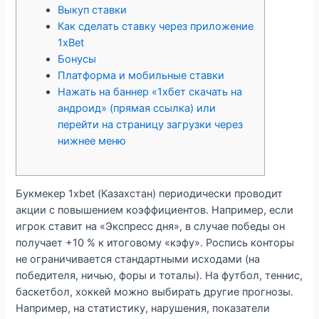
Выкуп ставки
Как сделать ставку через приложение
1xBet
Бонусы
Платформа и мобильные ставки
Нажать на баннер «1хбет скачать на
андроид» (прямая ссылка) или
перейти на страницу загрузки через
нижнее меню
Букмекер 1xbet (Казахстан) периодически проводит
акции с повышением коэффициентов. Например, если
игрок ставит на «Экспресс дня», в случае победы он
получает +10 % к итоговому «кэфу». Роспись конторы
не ограничивается стандартными исходами (на
победителя, ничью, форы и тоталы). На футбол, теннис,
баскетбол, хоккей можно выбирать другие прогнозы.
Например, на статистику, нарушения, показатели