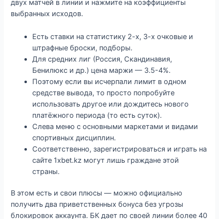
двух матчей в линии и нажмите на коэффициенты
выбранных исходов.
Есть ставки на статистику 2-х, 3-х очковые и
штрафные броски, подборы.
Для средних лиг (Россия, Скандинавия,
Бенилюкс и др.) цена маржи — 3.5-4%.
Поэтому если вы исчерпали лимит в одном
средстве вывода, то просто попробуйте
использовать другое или дождитесь нового
платёжного периода (то есть суток).
Слева меню с основными маркетами и видами
спортивных дисциплин.
Соответственно, зарегистрироваться и играть на
сайте 1xbet.kz могут лишь граждане этой
страны.
В этом есть и свои плюсы — можно официально
получить два приветственных бонуса без угрозы
блокировок аккаунта. БК дает по своей линии более 40