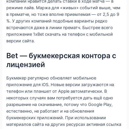
компании нравится делать ставки в ходе матча — в
режиме лайв. Маржа для «живых» событий выше, чем
в прематче, но тоже вполне приемлемая — от 2,5 до 9
%. У других компаний подобные варианты редко
встречаются даже в линии прематч. Быстрее всего
приложение 1xBet скачать на телефон с мобильной
версии сайта.
Bet — букмекерская контора с
лицензией
Букмекер регулярно обновляет мобильное
приложение для iOS. Новые версии загружаются на
телефон или планшет от Apple автоматически. В
некоторых случаях вам потребуется дать ещё одно
разрешение на скачивание, потому что Google Play,
естественно, не работает и на обновления
букмекерских приложений. При использовании
материалов сайта на других ресурсах активная ссылка