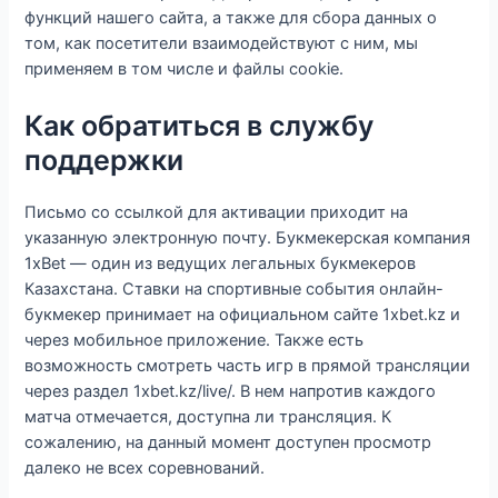
функций нашего сайта, а также для сбора данных о
том, как посетители взаимодействуют с ним, мы
применяем в том числе и файлы cookie.
Как обратиться в службу
поддержки
Письмо со ссылкой для активации приходит на
указанную электронную почту. Букмекерская компания
1xBet — один из ведущих легальных букмекеров
Казахстана. Ставки на спортивные события онлайн-
букмекер принимает на официальном сайте 1xbet.kz и
через мобильное приложение. Также есть
возможность смотреть часть игр в прямой трансляции
через раздел 1xbet.kz/live/. В нем напротив каждого
матча отмечается, доступна ли трансляция. К
сожалению, на данный момент доступен просмотр
далеко не всех соревнований.