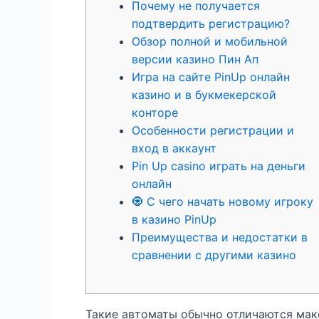
Почему не получается
подтвердить регистрацию?
Обзор полной и мобильной
версии казино Пин Ап
Игра на сайте PinUp онлайн
казино и в букмекерской
конторе
Особенности регистрации и
вход в аккаунт
Pin Up casino играть на деньги
онлайн
🧿 С чего начать новому игроку
в казино PinUp
Преимущества и недостатки в
сравнении с другими казино
Такие автоматы обычно отличаются мак