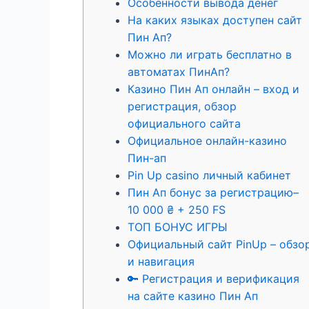
Особенности вывода денег
На каких языках доступен сайт
Пин Ап?
Можно ли играть бесплатно в
автоматах ПинАп?
Казино Пин Ап онлайн – вход и
регистрация, обзор
официального сайта
Официальное онлайн-казино
Пин-ап
Pin Up casino личный кабинет
Пин Ап бонус за регистрацию–
10 000 ₴ + 250 FS
ТОП БОНУС ИГРЫ
Официальный сайт PinUp – обзо
и навигация
🔑 Регистрация и верификация
на сайте казино Пин Ап