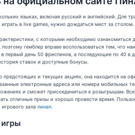
ь на официальном сайте Пин
кольких языках, включая русский и английский. Для т
играть в live games, нужно дождаться мест за столом.
рактеристики, с которыми необходимо ознакомиться д
поэтому гемблер вправе воспользоваться тем, что наи
в первый день 50 фриспинов, а последующие по 40 в д
история ставок и доступные бонусы.
о предстоящих и текущих акциях, она находится на оф
азанные электронные адреса или номера мобильных тел
ложениях и сможет присоединиться к розыгрышам. Вс
ать отличные призы и хорошо провести время. Пользо
 игрового зала
пинап
.
 игры