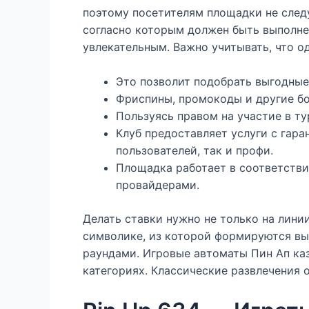
поэтому посетителям площадки не след
согласно которым должен быть выполне
увлекательным. Важно учитывать, что о
Это позволит подобрать выгодные
Фриспины, промокоды и другие бо
Пользуясь правом на участие в т
Клуб предоставляет услуги с гара
пользователей, так и профи.
Площадка работает в соответств
провайдерами.
Делать ставки нужно не только на лини
символике, из которой формируются вы
раундами. Игровые автоматы Пин Ап каз
категориях. Классические развлечения