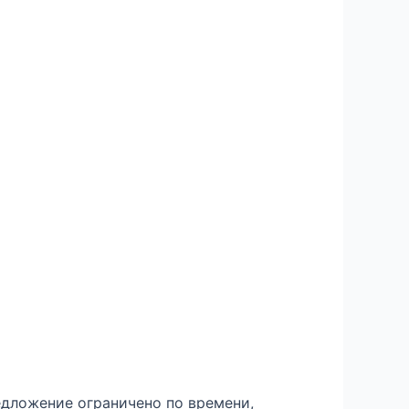
дложение ограничено по времени,