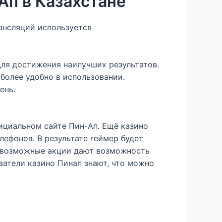
Ап в Казахстане
рансляций используется
ля достижения наилучших результатов.
более удобно в использовании.
ень.
ициальном сайте Пин-Ап. Ещё казино
ефонов. В результате геймер будет
евозможные акции дают возможность
ватели казино Пинап знают, что можно