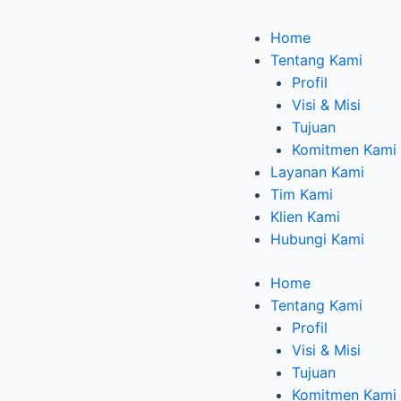
Home
Tentang Kami
Profil
Visi & Misi
Tujuan
Komitmen Kami
Layanan Kami
Tim Kami
Klien Kami
Hubungi Kami
Home
Tentang Kami
Profil
Visi & Misi
Tujuan
Komitmen Kami