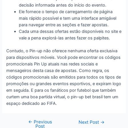
decisão informada antes do início do evento.
Ele fornece o tempo de carregamento de página
mais rápido possível e tem uma interface amigável
para navegar entre as seções e fazer apostas.
Cada uma dessas ofertas estão disponíveis no site e
vale a pena explorá-las antes fazer os palpites.
Contudo, o Pin-up não oferece nenhuma oferta exclusiva
para dispositivos móveis. Você pode encontrar os códigos
promocionais Pin Up atuais nas redes sociais e
mensageiros desta casa de apostas. Como regra, os
códigos promocionais são emitidos para todos os tipos de
promoções ou grandes eventos esportivos, e expiram logo
em seguida. E para os fanáticos por futebol que também
curtem uma boa partida virtual, o pin-up bet brasil tem um
espaço dedicado ao FIFA.
←
Previous
Next Post
→
Post