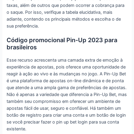
taxas, além de outros que podem ocorrer a cobrança para
o saque. Por isso, verifique a tabela elucidativa, mais
adiante, contendo os principais métodos e escolha o de
sua preferência.
Código promocional Pin-Up 2023 para
brasileiros
Esse recurso acrescenta uma camada extra de emoção à
experiência de apostas, pois oferece uma oportunidade de
reagir à ação ao vivo e às mudanças no jogo. A Pin-Up Bet
é uma plataforma de apostas on-line dinâmica e de ponta
que atende a uma ampla gama de preferências de apostas.
Não é apenas a variedade que diferencia a Pin-Up Bet, mas
também seu compromisso em oferecer um ambiente de
apostas fácil de usar, seguro e confiável. Há também um
botão de registro para criar uma conta e um botão de login
se você precisar fazer o pin up bet login para sua conta
existente.