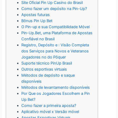
Site Oficial Pin Up Casino do Brasil
Como fazer um depósito na Pin-Up?
Apostas futuras
Bônus Pin Up Bet
O Pin-up e sua Compatibilidade Móvel
Pin-Up.Bet, uma Plataforma de Apostas
Confiável no Brasil
Registro, Depósito e : Visão Completa
dos Serviços para Novos e Veteranos
Jogadores no do Pôquer
Suporte técnico PinUp Brasil
Outros esportivas virtuais
Métodos de depósito e saque
disponíveis
Métodos de levantamento disponíveis
Por Que os Jogadores Escolhem a Pin
Up Bet?
Como fazer a primeira aposta?
Aplicativo móvel x Versão móvel
Apostas Esportivas Virtuais