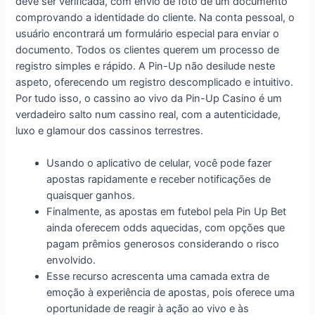
deve ser verificada, com envio de foto de um documento
comprovando a identidade do cliente. Na conta pessoal, o
usuário encontrará um formulário especial para enviar o
documento. Todos os clientes querem um processo de
registro simples e rápido. A Pin-Up não desilude neste
aspeto, oferecendo um registro descomplicado e intuitivo.
Por tudo isso, o cassino ao vivo da Pin-Up Casino é um
verdadeiro salto num cassino real, com a autenticidade,
luxo e glamour dos cassinos terrestres.
Usando o aplicativo de celular, você pode fazer
apostas rapidamente e receber notificações de
quaisquer ganhos.
Finalmente, as apostas em futebol pela Pin Up Bet
ainda oferecem odds aquecidas, com opções que
pagam prêmios generosos considerando o risco
envolvido.
Esse recurso acrescenta uma camada extra de
emoção à experiência de apostas, pois oferece uma
oportunidade de reagir à ação ao vivo e às