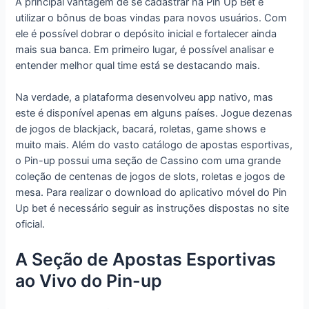
A principal vantagem de se cadastrar na Pin Up Bet é
utilizar o bônus de boas vindas para novos usuários. Com
ele é possível dobrar o depósito inicial e fortalecer ainda
mais sua banca. Em primeiro lugar, é possível analisar e
entender melhor qual time está se destacando mais.
Na verdade, a plataforma desenvolveu app nativo, mas
este é disponível apenas em alguns países. Jogue dezenas
de jogos de blackjack, bacará, roletas, game shows e
muito mais. Além do vasto catálogo de apostas esportivas,
o Pin-up possui uma seção de Cassino com uma grande
coleção de centenas de jogos de slots, roletas e jogos de
mesa. Para realizar o download do aplicativo móvel do Pin
Up bet é necessário seguir as instruções dispostas no site
oficial.
A Seção de Apostas Esportivas
ao Vivo do Pin-up