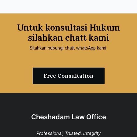
Untuk konsultasi Hukum
silahkan chatt kami
Silahkan hubungi chatt whatsApp kami
Free Consultation
Cheshadam Law Office
Professional, Trusted, Integrity