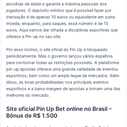
escolhas de idade e garante a máxima pessoais dos
jogadores. O depósito mínimo que é possível fazer por
transação é de apenas 10 euros ou equivalente em outra
moeda, enquanto, para saques, esse número é de 15
euros. Aqui vamos dar olhada a disciplinas esportivas que
oferece a Pin-up no seu site.
Por esse motivo, o site oficial do Pin Up é bloqueado
periodicamente. Mas o governo lançou vários espelhos
para contornar todas as restrições possíveis. A plataforma
pin-up apostas oferece uma grande variedade de eventos
esportivos, bem como um amplo leque de mercados. Além
disso, as boas probabilidades nos principais eventos
esportivos e a baixa margem de apostas a tornam uma das
melhores do mercado.
Site oficial Pin Up Bet online no Brasil –
Bônus de R$ 1.500