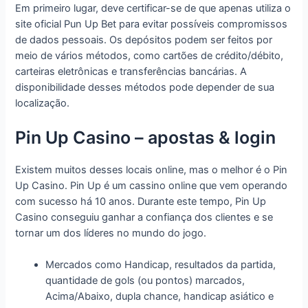
Em primeiro lugar, deve certificar-se de que apenas utiliza o
site oficial Pun Up Bet para evitar possíveis compromissos
de dados pessoais. Os depósitos podem ser feitos por
meio de vários métodos, como cartões de crédito/débito,
carteiras eletrônicas e transferências bancárias. A
disponibilidade desses métodos pode depender de sua
localização.
Pin Up Casino – apostas & login
Existem muitos desses locais online, mas o melhor é o Pin
Up Casino. Pin Up é um cassino online que vem operando
com sucesso há 10 anos. Durante este tempo, Pin Up
Casino conseguiu ganhar a confiança dos clientes e se
tornar um dos líderes no mundo do jogo.
Mercados como Handicap, resultados da partida,
quantidade de gols (ou pontos) marcados,
Acima/Abaixo, dupla chance, handicap asiático e