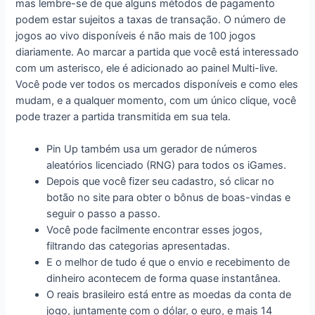
mas lembre-se de que alguns métodos de pagamento
podem estar sujeitos a taxas de transação. O número de
jogos ao vivo disponíveis é não mais de 100 jogos
diariamente. Ao marcar a partida que você está interessado
com um asterisco, ele é adicionado ao painel Multi-live.
Você pode ver todos os mercados disponíveis e como eles
mudam, e a qualquer momento, com um único clique, você
pode trazer a partida transmitida em sua tela.
Pin Up também usa um gerador de números
aleatórios licenciado (RNG) para todos os iGames.
Depois que você fizer seu cadastro, só clicar no
botão no site para obter o bônus de boas-vindas e
seguir o passo a passo.
Você pode facilmente encontrar esses jogos,
filtrando das categorias apresentadas.
E o melhor de tudo é que o envio e recebimento de
dinheiro acontecem de forma quase instantânea.
O reais brasileiro está entre as moedas da conta de
jogo, juntamente com o dólar, o euro, e mais 14