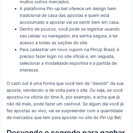
muitos outros mercados.
A plataforma Pin-up.bet oferece um design bem
tradicional de casa das apostas e quem está
acostumado a apostar vai se sentir bem em casa.
Dentro de poucos, você pode se registrar usando
seu celular ou navegador, era senha segura, e ter
acesso a todas as seções do site.
Para cadastrar um novo cupom na PinUp Brasil, é
preciso fazer login no site oficial e, em seguida,
selecionar a modalidade esportiva e a partida de
interesse.
O cash out é uma forma que você tem de “desistir” da sua
aposta, vendendo-a de volta para o site. Ou seja, se você
apostou na vitória do time A, por exemplo, e acha que já
não dá mais, pode fazer um cashout. Se algum dia você já
fez apostas ao vivo, vai se surpreender com a quantidade
de mercados que tem para apostar no site do Pin Up Bet.
Desvende o segredo para ganhar