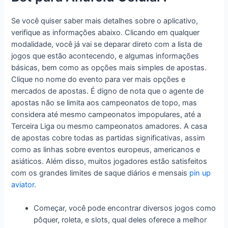
Se você quiser saber mais detalhes sobre o aplicativo,
verifique as informações abaixo. Clicando em qualquer
modalidade, você já vai se deparar direto com a lista de
jogos que estão acontecendo, e algumas informações
básicas, bem como as opções mais simples de apostas.
Clique no nome do evento para ver mais opções e
mercados de apostas. É digno de nota que o agente de
apostas não se limita aos campeonatos de topo, mas
considera até mesmo campeonatos impopulares, até a
Terceira Liga ou mesmo campeonatos amadores. A casa
de apostas cobre todas as partidas significativas, assim
como as linhas sobre eventos europeus, americanos e
asiáticos. Além disso, muitos jogadores estão satisfeitos
com os grandes limites de saque diários e mensais
pin up
aviator
.
Começar, você pode encontrar diversos jogos como
pôquer, roleta, e slots, qual deles oferece a melhor