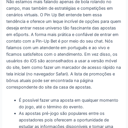
Não estamos mais falando apenas de bola rolando no
campo, mas também de estratégias e competições em
cenários virtuais. O Pin Up Bet entende bem essa
tendência e oferece um leque incrível de opções para quem
deseja entrar nesse universo tão fascinante das apostas
em eSports. A forma mais prática e confiável de entrar em
contato com a Pin-Up Bet é por meio do seu chat. Nós
falamos com um atendente em português e ao vivo e
ficamos satisfeitos com o atendimento. Em vez disso, os
usuários do iOS são aconselhados a usar a versão móvel
do site, bem como fazer um marcador de acesso rápido na
tela inicial (no navegador Safari). A lista de promoções e
bônus atuais pode ser encontrada na página
correspondente do site da casa de apostas.
É possível fazer uma aposta em qualquer momento
do jogo, até o término do evento.
As apostas pré-jogo são populares entre os
apostadores pois oferecem a oportunidade de
estudar as informações disponíveis e tomar uma