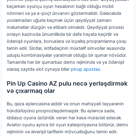
keçərkən oyunçu oyun hesabının bağlı olduğu mobil
nömrəni və ya e-poçt ünvanını göstərməlidir. Gələcəkdə
yoxlamadan uğurla keçmək üçün qeydiyyat zamanı
məlumatlar düzgün və etibarlı olmalıdır. Qeydiyyat prosesi
onlayn kazinoda ümumilikdə bir dəfə həyata keçirilir və
ödənişli oyunlara, bonuslara və loyallıq proqramlarına çıxışı
təmin edir. Slotlar, istifadəçinin müxtəlif simvollar əsasında
uduşlu kombinasiyalar yaratmalı olduğu bir qumar növüdür.
Tamamilə hər bir qumarbaz demo rejimində və ya ödənişli
olaraq saytda slot oynaya bilər
pinup apostas
.
Pin Up Casino AZ pulu necə yerləşdirmək
və çıxarmaq olar
Bu, qəza əyləncəsinə aiddir və onun mahiyyəti təyyarənin
hündürlüyünü proqnozlaşdırmaqdır. Bu əyləncə sadə,
iddiasız oyuna üstünlük verən hər kəsə müraciət edəcək.
Aviator oyunu ayrıca bir oyun kateqoriyasına bölünür, demo
rejiminin və əlverişli tariflərin mövcudluğunu təmin edir.