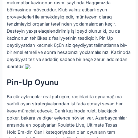
məlumatlar kazinonun rəsmi saytında Haqqımızda
bölməsində mövcuddur. Klub yalnız etibarlı oyun
provayderləri ilə əməkdaşlıq edir, müntəzəm olaraq
tənzimləyici orqanlar tərəfindən yoxlamalardan keçir.
Dəstəyin yaxşı əlaqələndirilmiş işi qeyd olunur ki, bu da
kazinonun təhlükəsiz fəaliyyətinin təsdiqidir. Pin Up
qeydiyyatdan kecmek üçün siz qeydiyyat təlimatlarına bir-
bir əməl etməli və sonra hesabınızı yoxlamalısınız. Kazinoda
qeydiyyat tez və sadədir, sadəcə bir neçə zəruri addımdan
ibarətdir
.
Pin-Up Oyunu
Bu cür əyləncələr real pul üçün, rəqibləri ilə oynamağı və
sərfəli oyun strategiyalarından istifadə etməyi sevən hər
kəsə müraciət edəcək. Canlı kazinoda rulet, blackjack,
poker, bakara və digər əyləncə növləri var. Azərbaycanlılar
arasında ən populyarları Roulette Live, Ultimate Texas
Hold’Em-dir. Canlı kateqoriyadan olan oyunların tam