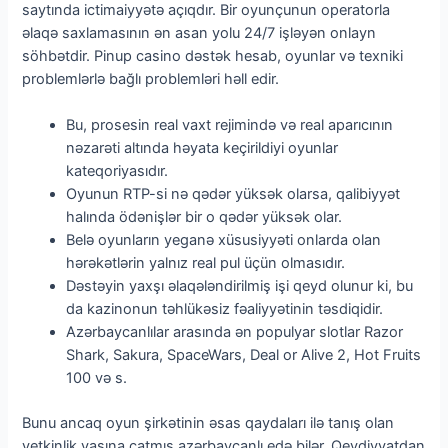
saytında ictimaiyyətə açıqdır. Bir oyunçunun operatorla
əlaqə saxlamasının ən asan yolu 24/7 işləyən onlayn
söhbətdir. Pinup casino dəstək hesab, oyunlar və texniki
problemlərlə bağlı problemləri həll edir.
Bu, prosesin real vaxt rejimində və real aparıcının
nəzarəti altında həyata keçirildiyi oyunlar
kateqoriyasıdır.
Oyunun RTP-si nə qədər yüksək olarsa, qalibiyyət
halında ödənişlər bir o qədər yüksək olar.
Belə oyunların yeganə xüsusiyyəti onlarda olan
hərəkətlərin yalnız real pul üçün olmasıdır.
Dəstəyin yaxşı əlaqələndirilmiş işi qeyd olunur ki, bu
da kazinonun təhlükəsiz fəaliyyətinin təsdiqidir.
Azərbaycanlılar arasında ən populyar slotlar Razor
Shark, Sakura, SpaceWars, Deal or Alive 2, Hot Fruits
100 və s.
Bunu ancaq oyun şirkətinin əsas qaydaları ilə tanış olan
yetkinlik yaşına çatmış azərbaycanlı edə bilər. Qeydiyyatdan