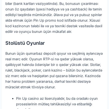
bilər (bank kartları vəziyyətində). Bu, bonusun çıxarılması
onun öz qaydaları (şəxsi hədiyyə və ya cashback) ilə təmin
edildiyi təqdirdə mümkündür. Əlavə pul və ya pulsuz spinlər
əldə etmək üçün Pin Up promo kod istifadə olunur. Xüsusi
kod kazinonun tələbi ilə və ya texniki dəstək vasitəsilə daxil
edilir və oyunçu bunun üçün mükafat alır.
Stolüstü Oyunlar
Bunun üçün qumarbaz depozit qoyur və seçilmiş əyləncəyə
real mərc edir. Oyunun RTP-si nə qədər yüksək olarsa,
qalibiyyət halında ödənişlər bir o qədər yüksək olar. Slotlar,
rulet, blackjack, poker, canlı kazino – bütün bu əyləncələrdə
siz mərc edə və həqiqətən pul qazana bilərsiniz. Kazinoda
hər hansı problem yaranarsa, dərhal texniki dəstəyə
müraciət etmək tövsiyə olunur.
Pin Up casino az lisenziyalıdır, bu da oradakı oyun
proseslərinin mütləq təhlükəsizliyi və etibarlılığı