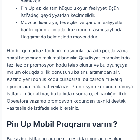
deməkdir.
Pin Up az-da tam hüquqlu oyun fəaliyyəti üçün
istifadəçi qeydiyyatdan keçirməlidir.
Mövcud lisenziya, təsisçilər və qanuni fəaliyyətlə
bağlı digər məlumatlar kazinonun rəsmi saytında
Haqqımızda bölməsində mövcuddur.
Hər bir qumarbaz fərdi promosyonlar barədə poçtla və ya
şəxsi hesabında məlumatlandırılır. Qeydiyyat mərhələsində
tez-tez bir promosyon kodu tələb olunur və bu oyunçuya
məlum olduqda o, ilk bonusunu balans artımından alır.
Kazino yeni bonus kodu buraxarsa, bu barədə müvafiq
oyunçulara məlumat veriləcək. Promosyon kodunun həmişə
istifadə müddəti var, bu tarixdən sonra o, etibarlılığını itirir.
Operatora yazaraq promosyon kodundan texniki dəstək
vasitəsilə də istifadə edə bilərsiniz.
Pin Up Mobil Proqramı varmı?
Bu kazino istifadəçilərə geniş çeşiddə oyunlar, peşəkar