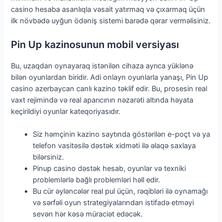
casino hesaba asanlıqla vəsait yatırmaq və çıxarmaq üçün
ilk növbədə uyğun ödəniş sistemi barədə qərar verməlisiniz.
Pin Up kazinosunun mobil versiyası
Bu, uzaqdan oynayaraq istənilən cihaza ayrıca yüklənə
bilən oyunlardan biridir. Adi onlayn oyunlarla yanaşı, Pin Up
casino azerbaycan canlı kazino təklif edir. Bu, prosesin real
vaxt rejimində və real aparıcının nəzarəti altında həyata
keçirildiyi oyunlar kateqoriyasıdır.
Siz həmçinin kazino saytında göstərilən e-poçt və ya
telefon vasitəsilə dəstək xidməti ilə əlaqə saxlaya
bilərsiniz.
Pinup casino dəstək hesab, oyunlar və texniki
problemlərlə bağlı problemləri həll edir.
Bu cür əyləncələr real pul üçün, rəqibləri ilə oynamağı
və sərfəli oyun strategiyalarından istifadə etməyi
sevən hər kəsə müraciət edəcək.