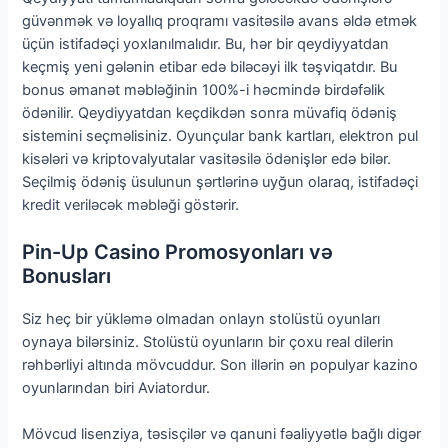
güvənmək və loyallıq proqramı vasitəsilə avans əldə etmək
üçün istifadəçi yoxlanılmalıdır. Bu, hər bir qeydiyyatdan
keçmiş yeni gələnin etibar edə biləcəyi ilk təşviqatdır. Bu
bonus əmanət məbləğinin 100%-i həcmində birdəfəlik
ödənilir. Qeydiyyatdan keçdikdən sonra müvafiq ödəniş
sistemini seçməlisiniz. Oyunçular bank kartları, elektron pul
kisələri və kriptovalyutalar vasitəsilə ödənişlər edə bilər.
Seçilmiş ödəniş üsulunun şərtlərinə uyğun olaraq, istifadəçi
kredit veriləcək məbləği göstərir.
Pin-Up Casino Promosyonları və
Bonusları
Siz heç bir yükləmə olmadan onlayn stolüstü oyunları
oynaya bilərsiniz. Stolüstü oyunların bir çoxu real dilerin
rəhbərliyi altında mövcuddur. Son illərin ən populyar kazino
oyunlarından biri Aviatordur.
Mövcud lisenziya, təsisçilər və qanuni fəaliyyətlə bağlı digər