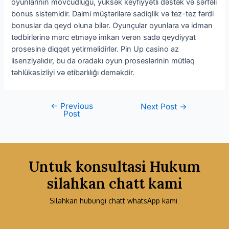
oyunlarının mövcudluğu, yüksək keyfiyyətli dəstək və sərfəli
bonus sistemidir. Daimi müştərilərə sadiqlik və tez-tez fərdi
bonuslar da qeyd oluna bilər. Oyunçular oyunlara və idman
tədbirlərinə mərc etməyə imkan verən sadə qeydiyyat
prosesinə diqqət yetirməlidirlər. Pin Up casino az
lisenziyalıdır, bu da oradakı oyun proseslərinin mütləq
təhlükəsizliyi və etibarlılığı deməkdir.
←
Previous
Next Post
→
Post
Untuk konsultasi Hukum
silahkan chatt kami
Silahkan hubungi chatt whatsApp kami