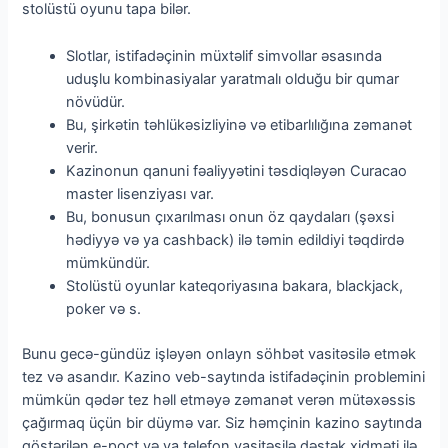
stolüstü oyunu tapa bilər.
Slotlar, istifadəçinin müxtəlif simvollar əsasında
uduşlu kombinasiyalar yaratmalı olduğu bir qumar
növüdür.
Bu, şirkətin təhlükəsizliyinə və etibarlılığına zəmanət
verir.
Kazinonun qanuni fəaliyyətini təsdiqləyən Curacao
master lisenziyası var.
Bu, bonusun çıxarılması onun öz qaydaları (şəxsi
hədiyyə və ya cashback) ilə təmin edildiyi təqdirdə
mümkündür.
Stolüstü oyunlar kateqoriyasına bakara, blackjack,
poker və s.
Bunu gecə-gündüz işləyən onlayn söhbət vasitəsilə etmək
tez və asandır. Kazino veb-saytında istifadəçinin problemini
mümkün qədər tez həll etməyə zəmanət verən mütəxəssis
çağırmaq üçün bir düymə var. Siz həmçinin kazino saytında
göstərilən e-poçt və ya telefon vasitəsilə dəstək xidməti ilə