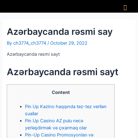
Azərbaycanda rəsmi say
By
ch3774_ch3774
/
October 29, 2022
Azərbaycanda rəsmi sayt
Azərbaycanda rəsmi sayt
Content
Pin Up Kazino haqqında tez-tez verilən
suallar
Pin Up Casino AZ pulu necə
yerləşdirmək və çıxarmaq olar
Pin-Up Casino Promosyonları və