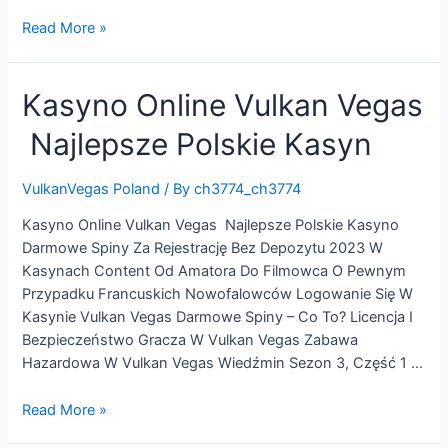
Read More »
Kasyno Online Vulkan Vegas
️ Najlepsze Polskie Kasyn
VulkanVegas Poland
/ By
ch3774_ch3774
Kasyno Online Vulkan Vegas ️ Najlepsze Polskie Kasyno
Darmowe Spiny Za Rejestrację Bez Depozytu 2023 W
Kasynach Content Od Amatora Do Filmowca O Pewnym
Przypadku Francuskich Nowofalowców Logowanie Się W
Kasynie Vulkan Vegas Darmowe Spiny – Co To? Licencja I
Bezpieczeństwo Gracza W Vulkan Vegas Zabawa
Hazardowa W Vulkan Vegas Wiedźmin Sezon 3, Część 1 …
Read More »