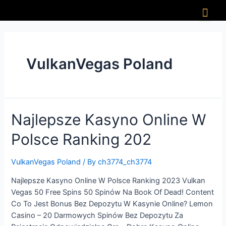
VulkanVegas Poland
Najlepsze Kasyno Online W
Polsce Ranking 202
VulkanVegas Poland
/ By
ch3774_ch3774
Najlepsze Kasyno Online W Polsce Ranking 2023 Vulkan
Vegas 50 Free Spins 50 Spinów Na Book Of Dead! Content
Co To Jest Bonus Bez Depozytu W Kasynie Online? Lemon
Casino – 20 Darmowych Spinów Bez Depozytu Za