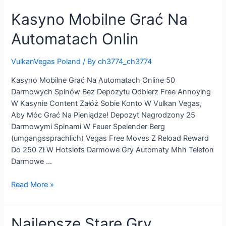
Kasyno Mobilne Grać Na
Automatach Onlin
VulkanVegas Poland
/ By
ch3774_ch3774
Kasyno Mobilne Grać Na Automatach Online 50
Darmowych Spinów Bez Depozytu Odbierz Free Annoying
W Kasynie Content Załóż Sobie Konto W Vulkan Vegas,
Aby Móc Grać Na Pieniądze! Depozyt Nagrodzony 25
Darmowymi Spinami W Feuer Speiender Berg
(umgangssprachlich) Vegas Free Moves Z Reload Reward
Do 250 Zł W Hotslots Darmowe Gry Automaty Mhh Telefon
Darmowe …
Read More »
Najlepsze Stare Gry