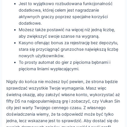
Jest to wyjątkowo rozbudowana funkcjonalność
dodatkowa, której celem jest nagradzanie
aktywnych graczy poprzez specjalne korzyści
dodatkowe.
Możesz także postawić na więcej niż jedną liczbę,
aby zwiększyć swoje szanse na wygraną.
Kasyno oferując bonus za rejestrację bez depozytu,
stara się przyciągnąć grunzochse największą liczbę
nowych użytkowników.
To prosty automat do gier z pięcioma bębnami i
pięcioma liniami wypłacającymi.
Nigdy do końca nie możesz być pewien, że strona będzie
sprawdzać wszystkie Twoje wymagania. Masz więc
świetną okazję, aby założyć własne konto, wykorzystać aż
fifty DS na najpopularniejszą grę i zobaczyć, czy Vulkan Sin
city jest warty Twojego cennego czasu. Z własnego
doświadczenia wiemy, że ta odpowiedź może być tylko
jedna, lecz wskazane jest to sprawdzić. Aby dostać się do