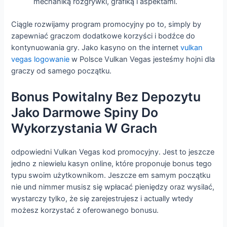
mechaniką rozgrywki, grafiką i aspektami.
Ciągle rozwijamy program promocyjny po to, simply by
zapewniać graczom dodatkowe korzyści i bodźce do
kontynuowania gry. Jako kasyno on the internet
vulkan
vegas logowanie
w Polsce Vulkan Vegas jesteśmy hojni dla
graczy od samego początku.
Bonus Powitalny Bez Depozytu
Jako Darmowe Spiny Do
Wykorzystania W Grach
odpowiedni Vulkan Vegas kod promocyjny. Jest to jeszcze
jedno z niewielu kasyn online, które proponuje bonus tego
typu swoim użytkownikom. Jeszcze em samym początku
nie und nimmer musisz się wpłacać pieniędzy oraz wysilać,
wystarczy tylko, że się zarejestrujesz i actually wtedy
możesz korzystać z oferowanego bonusu.