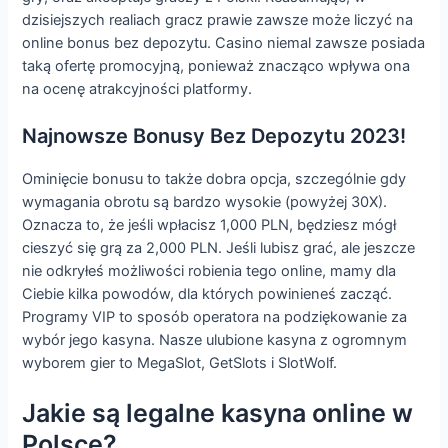
dzisiejszych realiach gracz prawie zawsze może liczyć na
online bonus bez depozytu. Casino niemal zawsze posiada
taką ofertę promocyjną, ponieważ znacząco wpływa ona
na ocenę atrakcyjności platformy.
Najnowsze Bonusy Bez Depozytu 2023!
Ominięcie bonusu to także dobra opcja, szczególnie gdy
wymagania obrotu są bardzo wysokie (powyżej 30X).
Oznacza to, że jeśli wpłacisz 1,000 PLN, będziesz mógł
cieszyć się grą za 2,000 PLN. Jeśli lubisz grać, ale jeszcze
nie odkryłeś możliwości robienia tego online, mamy dla
Ciebie kilka powodów, dla których powinieneś zacząć.
Programy VIP to sposób operatora na podziękowanie za
wybór jego kasyna. Nasze ulubione kasyna z ogromnym
wyborem gier to MegaSlot, GetSlots i SlotWolf.
Jakie są legalne kasyna online w
Polsce?