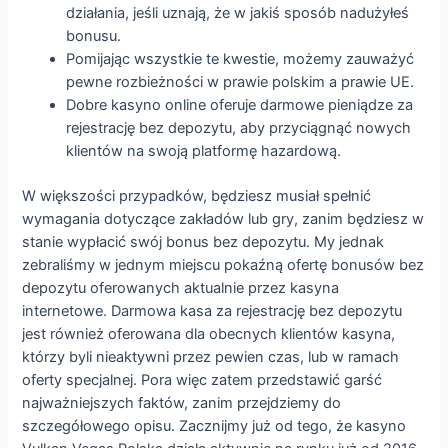
działania, jeśli uznają, że w jakiś sposób nadużyłeś
bonusu.
Pomijając wszystkie te kwestie, możemy zauważyć
pewne rozbieżności w prawie polskim a prawie UE.
Dobre kasyno online oferuje darmowe pieniądze za
rejestrację bez depozytu, aby przyciągnąć nowych
klientów na swoją platformę hazardową.
W większości przypadków, będziesz musiał spełnić
wymagania dotyczące zakładów lub gry, zanim będziesz w
stanie wypłacić swój bonus bez depozytu. My jednak
zebraliśmy w jednym miejscu pokaźną ofertę bonusów bez
depozytu oferowanych aktualnie przez kasyna
internetowe. Darmowa kasa za rejestrację bez depozytu
jest również oferowana dla obecnych klientów kasyna,
którzy byli nieaktywni przez pewien czas, lub w ramach
oferty specjalnej. Pora więc zatem przedstawić garść
najważniejszych faktów, zanim przejdziemy do
szczegółowego opisu. Zacznijmy już od tego, że kasyno