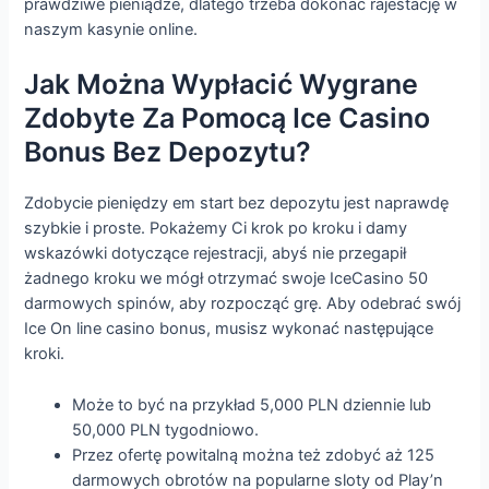
prawdziwe pieniądze, dlatego trzeba dokonać rajestację w
naszym kasynie online.
Jak Można Wypłacić Wygrane
Zdobyte Za Pomocą Ice Casino
Bonus Bez Depozytu?
Zdobycie pieniędzy em start bez depozytu jest naprawdę
szybkie i proste. Pokażemy Ci krok po kroku i damy
wskazówki dotyczące rejestracji, abyś nie przegapił
żadnego kroku we mógł otrzymać swoje IceCasino 50
darmowych spinów, aby rozpocząć grę. Aby odebrać swój
Ice On line casino bonus, musisz wykonać następujące
kroki.
Może to być na przykład 5,000 PLN dziennie lub
50,000 PLN tygodniowo.
Przez ofertę powitalną można też zdobyć aż 125
darmowych obrotów na popularne sloty od Play’n