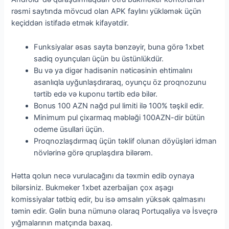
rəsmi saytında mövcud olan APK faylını yükləmək üçün
keçiddən istifadə etmək kifayətdir.
Funksiyalar əsas sayta bənzəyir, buna görə 1xbet
sadiq oyunçuları üçün bu üstünlükdür.
Bu və ya digər hadisənin nəticəsinin ehtimalını
asanlıqla uyğunlaşdıraraq, oyunçu öz proqnozunu
tərtib edə və kuponu tərtib edə bilər.
Bonus 100 AZN nağd pul limiti ilə 100% təşkil edir.
Minimum pul çixarmaq məbləği 100AZN-dir bütün
odeme üsullari üçün.
Proqnozlaşdırmaq üçün təklif olunan döyüşləri idman
növlərinə görə qruplaşdıra bilərəm.
Hətta qolun necə vurulacağını da təxmin edib oynaya
bilərsiniz. Bukmeker 1xbet azerbaijan çox aşagı
komissiyalar tətbiq edir, bu isə əmsalın yüksək qalmasını
təmin edir. Gəlin buna nümunə olaraq Portuqaliya və İsveçrə
yığmalarının matçında baxaq.