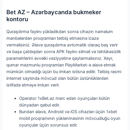
Bet AZ – Azərbaycanda bukmeker
kontoru
Quraşdırma faylını yüklədikdən sonra cihazın naməlum
mənbələrdən proqramları tətbiq etməsinə icazə
verməlisiniz. Əlavə quraşdırma avtomatik olaraq baş verir
və başa çatdıqdan sonra APK faylını silməli və təhlükəsizlik
parametrlərini əvvəlki vəziyyətinə qaytarmalısınız. Xeyr,
qumar məzmunlu proqramları PlayMarket-ə əlavə etmək
mümkün olmadığı üçün bu imkan istisna edilir. Tətbiq rəsmi
internet saytında mövcud olan bütün üstünlüklərdən
istifadə etməyə imkan verir.
Operator 1xBet.az mərc edən oyunçuları bütün
dünyadan qəbul edir.
Bundan əlavə, Android və iOS cihazları üçün 1xbet
mobil proqramının yüklənməsinin mövcudluğu oyun
oyunçular üçün sorunsuz edir.