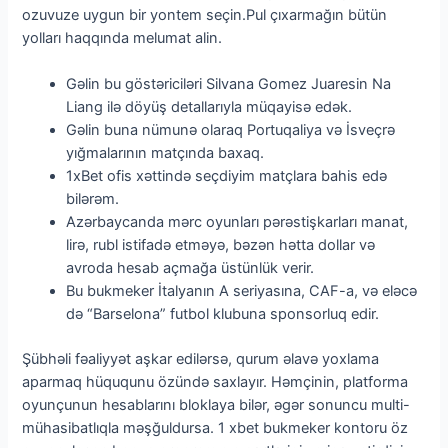
ozuvuze uygun bir yontem seçin.Pul çıxarmağın bütün
yolları haqqında melumat alin.
Gəlin bu göstəriciləri Silvana Gomez Juaresin Na
Liang ilə döyüş detallarıyla müqayisə edək.
Gəlin buna nümunə olaraq Portuqaliya və İsveçrə
yığmalarının matçında baxaq.
1xBet ofis xəttində seçdiyim matçlara bahis edə
bilərəm.
Azərbaycanda mərc oyunları pərəstişkarları manat,
lirə, rubl istifadə etməyə, bəzən hətta dollar və
avroda hesab açmağa üstünlük verir.
Bu bukmeker İtalyanın A seriyasına, CAF-a, və eləcə
də “Barselona” futbol klubuna sponsorluq edir.
Şübhəli fəaliyyət aşkar edilərsə, qurum əlavə yoxlama
aparmaq hüququnu özündə saxlayır. Həmçinin, platforma
oyunçunun hesablarını bloklaya bilər, əgər sonuncu multi-
mühasibatlıqla məşğuldursa. 1 xbet bukmeker kontoru öz