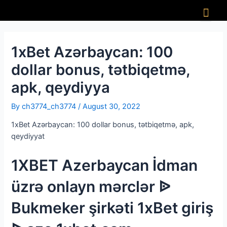
1xBet Azərbaycan: 100
dollar bonus, tətbiqetmə,
apk, qeydiyya
By
ch3774_ch3774
/
August 30, 2022
1xBet Azərbaycan: 100 dollar bonus, tətbiqetmə, apk,
qeydiyyat
1XBET Azerbaycan İdman
üzrə onlayn mərclər ᐉ
Bukmeker şirkəti 1xBet giriş