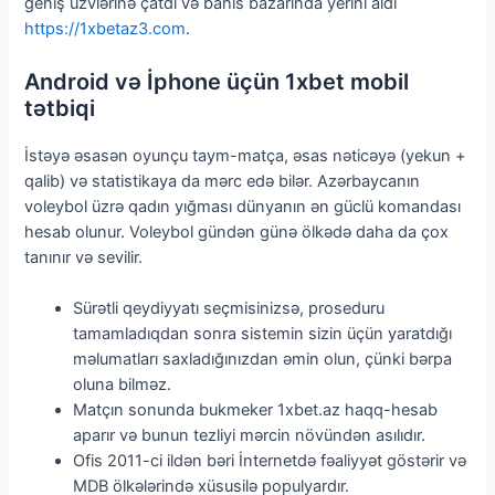
geniş üzvlərinə çatdı və bahis bazarında yerini aldı
https://1xbetaz3.com
.
Android və İphone üçün 1xbet mobil
tətbiqi
İstəyə əsasən oyunçu taym-matça, əsas nəticəyə (yekun +
qalib) və statistikaya da mərc edə bilər. Azərbaycanın
voleybol üzrə qadın yığması dünyanın ən güclü komandası
hesab olunur. Voleybol gündən günə ölkədə daha da çox
tanınır və sevilir.
Sürətli qeydiyyatı seçmisinizsə, proseduru
tamamladıqdan sonra sistemin sizin üçün yaratdığı
məlumatları saxladığınızdan əmin olun, çünki bərpa
oluna bilməz.
Matçın sonunda bukmeker 1xbet.az haqq-hesab
aparır və bunun tezliyi mərcin növündən asılıdır.
Ofis 2011-ci ildən bəri İnternetdə fəaliyyət göstərir və
MDB ölkələrində xüsusilə populyardır.