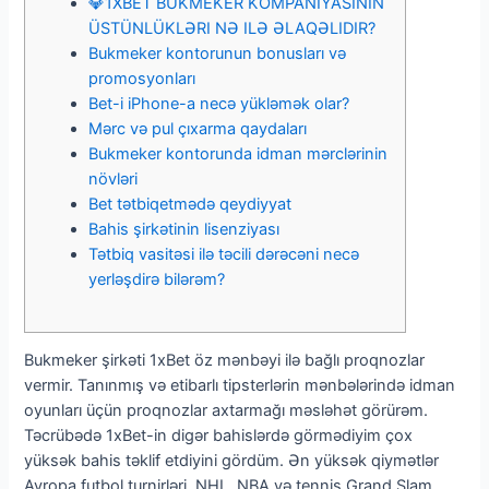
💎1XBET BUKMEKER KOMPANIYASININ
ÜSTÜNLÜKLƏRI NƏ ILƏ ƏLAQƏLIDIR?
Bukmeker kontorunun bonusları və
promosyonları
Bet-i iPhone-a necə yükləmək olar?
Mərc və pul çıxarma qaydaları
Bukmeker kontorunda idman mərclərinin
növləri
Bet tətbiqetmədə qeydiyyat
Bahis şirkətinin lisenziyası
Tətbiq vasitəsi ilə təcili dərəcəni necə
yerləşdirə bilərəm?
Bukmeker şirkəti 1xBet öz mənbəyi ilə bağlı proqnozlar
vermir. Tanınmış və etibarlı tipsterlərin mənbələrində idman
oyunları üçün proqnozlar axtarmağı məsləhət görürəm.
Təcrübədə 1xBet-in digər bahislərdə görmədiyim çox
yüksək bahis təklif etdiyini gördüm. Ən yüksək qiymətlər
Avropa futbol turnirləri, NHL, NBA və tennis Grand Slam