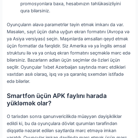
promosyonlara baxa, hesabınızın təhlükəsizliyini
qura bilərsiniz.
Oyunçuların əlavə parametrlər təyin etmək imkanı da var.
Məsələn, sayt üçün daha uyğun ekran formatını (Avropa və
ya Asiya versiyası) seçin. Maşınlarda əmsalları qeyd etmək
üçün formatlar da fərqlidir. Siz Amerika və ya İngilis əmsal
strukturu ilə və ya onluq ekran formatını seçməklə mərc edə
bilərsiniz. Bazarların adları üçün seçimlər də özləri üçün
seçilir. Oyunçular 1xbet Azerbaijan saytında mərc etdikləri
vaxtdan asılı olaraq, işıq və ya qaranlıq sxemdən istifadə
edə bilərlər.
Smartfon üçün APK faylını harada
yükləmək olar?
O tarixdən sonra qanunvericilikdə müəyyən dəyişikliklər
edildi ki, bu da oyunçulara dövlət qurumları tərəfindən
diqqətlə nəzarət edilən saytlarda mərc etməyə imkan
yaratdı. Oyunçular imkan daxilində mərc etmək üçün mərc