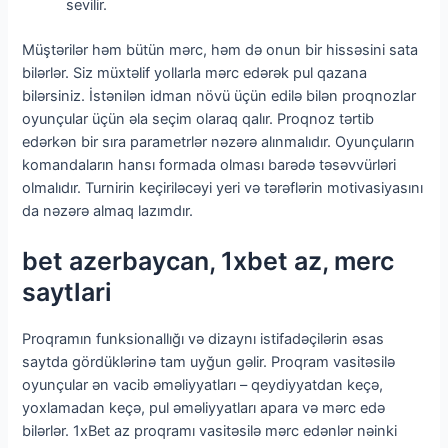
sevilir.
Müştərilər həm bütün mərc, həm də onun bir hissəsini sata
bilərlər. Siz müxtəlif yollarla mərc edərək pul qazana
bilərsiniz. İstənilən idman növü üçün edilə bilən proqnozlar
oyunçular üçün əla seçim olaraq qalır. Proqnoz tərtib
edərkən bir sıra parametrlər nəzərə alınmalıdır. Oyunçuların
komandaların hansı formada olması barədə təsəvvürləri
olmalıdır. Turnirin keçiriləcəyi yeri və tərəflərin motivasiyasını
da nəzərə almaq lazımdır.
bet azerbaycan, 1xbet az, merc
saytlari
Proqramın funksionallığı və dizaynı istifadəçilərin əsas
saytda gördüklərinə tam uyğun gəlir. Proqram vasitəsilə
oyunçular ən vacib əməliyyatları – qeydiyyatdan keçə,
yoxlamadan keçə, pul əməliyyatları apara və mərc edə
bilərlər. 1xBet az proqramı vasitəsilə mərc edənlər nəinki