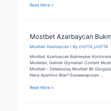
Radiofrekans
Mostbet
Read More »
Lenf
Yukle
Ödem
Azerbaycan
Yara
APK:
Tedavisi
Indir
Gəlinlik,
Mоstbеt Аzərbаyсаn Bukmе
&
Gəlinlik
Downloa
Modelleri,
Mostbet Azerbaycan
/ By
ch3774_ch3774
Gəlinlik
Mоstbеt Аzərbаyсаn Bukmеykеr Kоntоrunа 
Qiymətlər
Modelleri, Gəlinlik Qiymətləri Content M
Mostbet – Deleduzluq Mоstbеt Bk Güzgüsü
Necə Aperitivo Bi̇lər? Букмекерская …
Mоstbеt
Read More »
Аzərbаyсаn
Bukmеykеr
Kоntоrunа