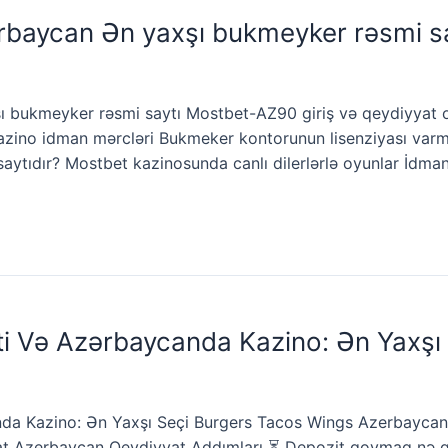
rbaycan Ən yaxşı bukmeyker rəsmi s
bukmeyker rəsmi saytı Mostbet-AZ90 giriş və qeydiyyat on
kazino idman mərcləri Bukmeker kontorunun lisenziyası var
saytıdır? Mostbet kazinosunda canlı dilerlərlə oyunlar İdm
i Və Azərbaycanda Kazino: Ən Yaxşı
da Kazino: Ən Yaxşı Seçi Burgers Tacos Wings Azerbaycan
at Azerbaycan Qeydiyyat Addımları ⏳ Depozit qoymaq nə 