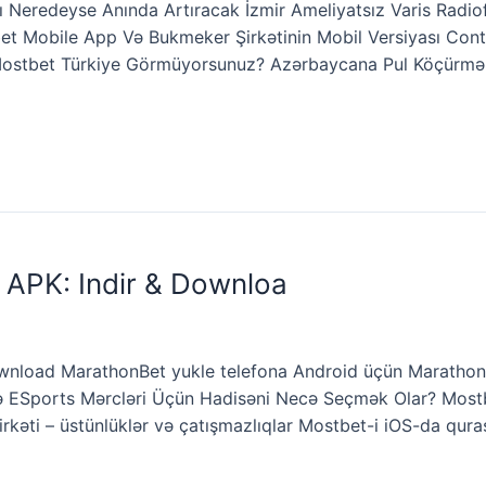
ı Neredeyse Anında Artıracak İzmir Ameliyatsız Varis Radio
stbet Mobile App Və Bukmeker Şirkətinin Mobil Versiyası Co
Mostbet Türkiye Görmüyorsunuz? Azərbaycana Pul Köçürməl
 APK: Indir & Downloa
wnload MarathonBet yukle telefona Android üçün Marathon
ESports Mərcləri Üçün Hadisəni Necə Seçmək Olar? Mostbet 
kəti – üstünlüklər və çatışmazlıqlar Mostbet-i iOS-da qur