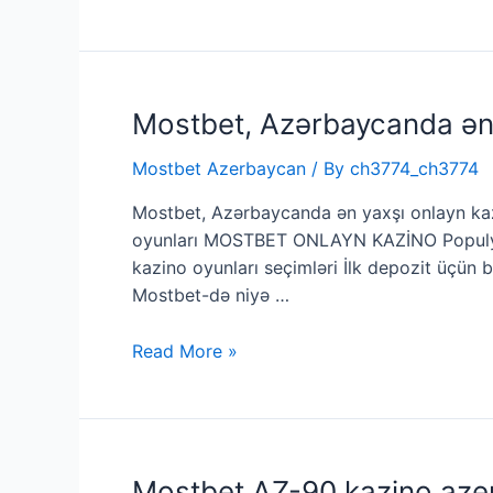
Az
Most
Bet
Casino
Mostbet, Azərbaycanda ən 
Qeydiyyat,
Yukle
Mostbet Azerbaycan
/ By
ch3774_ch3774
Android
Ap
Mostbet, Azərbaycanda ən yaxşı onlayn 
oyunları MOSTBET ONLAYN KAZİNO Populyar
kazino oyunları seçimləri İlk depozit üçün
Mostbet-də niyə …
Mostbet,
Read More »
Azərbaycanda
ən
yaxşı
onlayn
Mostbet AZ-90 kazino aze
kazinolardan