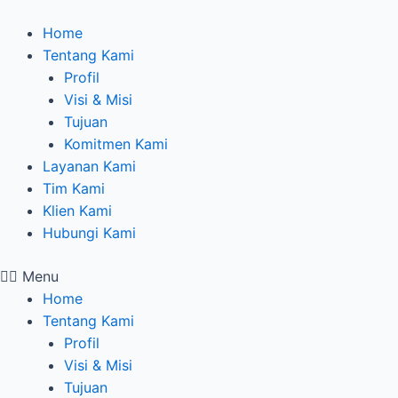
Skip
to
Home
content
Tentang Kami
Profil
Visi & Misi
Tujuan
Komitmen Kami
Layanan Kami
Tim Kami
Klien Kami
Hubungi Kami
Menu
Home
Tentang Kami
Profil
Visi & Misi
Tujuan