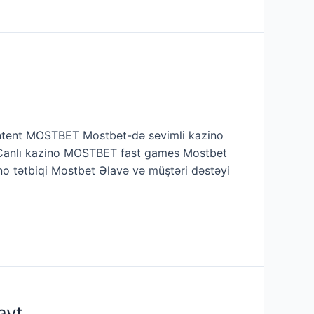
tent MOSTBET Mostbet-də sevimli kazino
Canlı kazino MOSTBET fast games Mostbet
no tətbiqi Mostbet Əlavə və müştəri dəstəyi
ayt