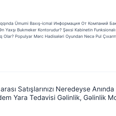
qqında Ümumi Baxış-icmal Информация От Компаний Баку
 Yaxşı Bukmeker Kontorudur? Şəxsi Kаbinеtin Funksiоnаlı
aq Olar? Populyar Mərc Hadisələri Oyundan Necə Pul Çıxa
rası Satışlarınızı Neredeyse Anında A
m Yara Tedavisi Gəlinlik, Gəlinlik Mod