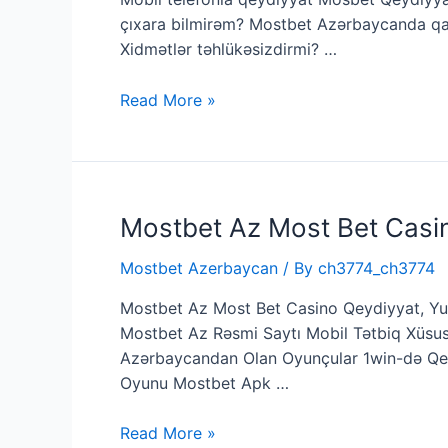
çıxara bilmirəm? Mostbet Azərbaycanda qan
Xidmətlər təhlükəsizdirmi? …
Mostbet
Read More »
Az-
90
Mərc
Şirkəti
Mostbet Az Most Bet Casin
Və
Azərbaycanda
Mostbet Azerbaycan
/ By
ch3774_ch3774
Kazino:
Ən
Mostbet Az Most Bet Casino Qeydiyyat, Yu
Yaxşı
Mostbet Az Rəsmi Saytı Mobil Tətbiq Xüsus
Seçi
Azərbaycandan Olan Oyunçular 1win-də Qeyd
Burgers
Oyunu Mostbet Apk …
Tacos
Wing
Mostbet
Read More »