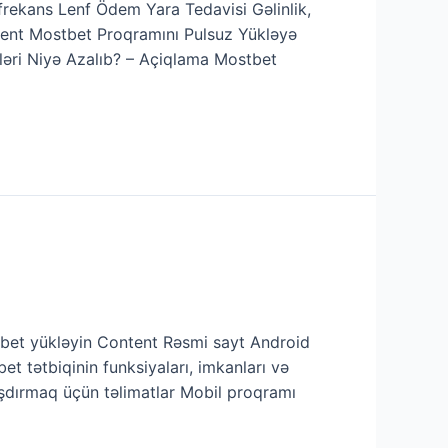
frekans Lenf Ödem Yara Tedavisi Gəlinlik,
ntent Mostbet Proqramını Pulsuz Yükləyə
əri Niyə Azalıb? – Açiqlama Mostbet
bet yükləyin Content Rəsmi sayt Android
tətbiqinin funksiyaları, imkanları və
aşdırmaq üçün təlimatlar Mobil proqramı