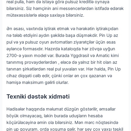
real pulla, həm də istəyə görə pulsuz kreditlə oynaya
bilərsiniz. Siz həmçinin ani messencerlərdən istifadə edərək
mütəxəssislərlə əlaqə saxlaya bilərsiniz.
Ən əsası, vaxtında iştirak etmək və hərəkətin iştirakçıdan
nə tələb etdiyini aydın şəkildə başa düşməkdir. Pin Up az
pul və ya pulsuz oyun avtomatları ziyarətçilər üçün əsas
əyləncə formasıdır. Hazırda kataloqda hər zövqə uyğun
2700-ə yaxın model var. Burada Yggdrasil və Amatic kimi
tanınmış provayderlərdən , eləcə də yalnız bir hit olan az
tanınan şirkətlərdən real pul yuvaları var. Hər halda, Pin Up
cihaz diqqəti cəlb edir, çünki onlar ən çox qazanan və
həmişə maksimum gəlirli olurlar.
Texniki dəstək xidməti
Hadisələr haqqında məlumat düzgün göstərilir, əmsallar
böyük olmayacaq, lakin burada uduşların hesaba
köçürüləcəyinə əmin ola bilərsiniz. Mən mərc nöqtəsində
pin up qoyuram, orda xoşuma gəlir, hər şey çox yaxşı təşkil