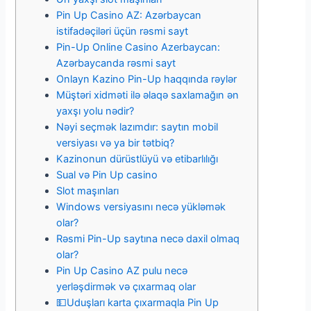
Pin Up Casino AZ: Azərbaycan
istifadəçiləri üçün rəsmi sayt
Pin-Up Online Casino Azerbaycan:
Azərbaycanda rəsmi sayt
Onlayn Kazino Pin-Up haqqında rəylər
Müştəri xidməti ilə əlaqə saxlamağın ən
yaxşı yolu nədir?
Nəyi seçmək lazımdır: saytın mobil
versiyası və ya bir tətbiq?
Kazinonun dürüstlüyü və etibarlılığı
Sual və Pin Up casino
Slot maşınları
Windows versiyasını necə yükləmək
olar?
Rəsmi Pin-Up saytına necə daxil olmaq
olar?
Pin Up Casino AZ pulu necə
yerləşdirmək və çıxarmaq olar
💵Uduşları karta çıxarmaqla Pin Up