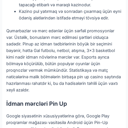
tapacağı etibarlı və maraqlı kazinodur.
Kazino pul yatırmaq və sonradan çıxarmaq üçün eyni
ödəniş alətlərindən istifadə etməyi tövsiyə edir.
Qumarbazlar və mərc edənlər üçün sərfəli promosyonlar
var. Üstəlik, bonusların mərc edilməsi şərtləri olduqca
sadədir. Pinup az idman tədbirlərinin böyük bir seçimini
bəyənir, hətta Gal futbolu, netbol, ​​atışma, 3×3 basketbol
kimi nadir idman növlərinə mərclər var. Esports ayrıca
bölməyə köçürülüb, bütün populyar oyunlar üçün
proqnozlar vermək mümkündür. Statistikaya və matç
nəticələrinə malik bölmələrin birbaşa pin up casino saytında
hazırlanması rahatdır ki, bu da hadisələrin təhlili üçün vaxtı
xeyli azaldır.
İdman mərcləri Pin Up
Google siyasətinin xüsusiyyətlərinə görə, Google Play
proqramlar mağazası vasitəsilə Android üçün Pin-Up