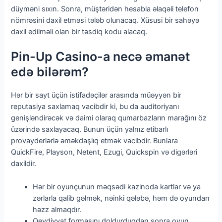
düyməni sıxın. Sonra, müştəridən hesabla əlaqəli telefon
nömrəsini daxil etməsi tələb olunacaq. Xüsusi bir sahəyə
daxil edilməli olan bir təsdiq kodu alacaq.
Pin-Up Casino-a necə əmanət
edə bilərəm?
Hər bir sayt üçün istifadəçilər arasında müəyyən bir
reputasiya saxlamaq vacibdir ki, bu da auditoriyanı
genişləndirəcək və daimi olaraq qumarbazların marağını öz
üzərində saxlayacaq. Bunun üçün yalnız etibarlı
provayderlərlə əməkdaşlıq etmək vacibdir. Bunlara
QuickFire, Playson, Netent, Ezugi, Quickspin və digərləri
daxildir.
Hər bir oyunçunun məqsədi kazinoda kartlar və ya
zərlarla qalib gəlmək, nəinki qələbə, həm də oyundan
həzz almaqdır.
Qeydiyyat formasını doldurduqdan sonra oyun