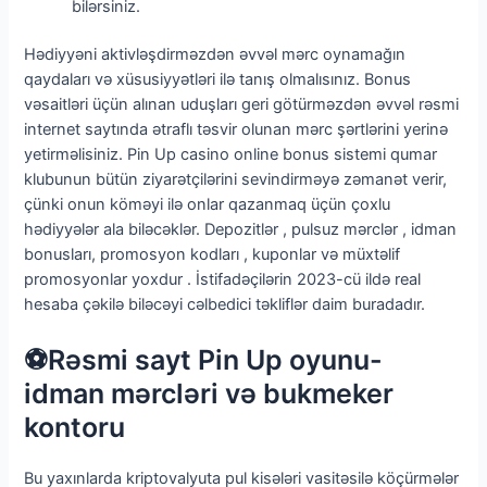
bilərsiniz.
Hədiyyəni aktivləşdirməzdən əvvəl mərc oynamağın
qaydaları və xüsusiyyətləri ilə tanış olmalısınız. Bonus
vəsaitləri üçün alınan uduşları geri götürməzdən əvvəl rəsmi
internet saytında ətraflı təsvir olunan mərc şərtlərini yerinə
yetirməlisiniz. Pin Up casino online bonus sistemi qumar
klubunun bütün ziyarətçilərini sevindirməyə zəmanət verir,
çünki onun köməyi ilə onlar qazanmaq üçün çoxlu
hədiyyələr ala biləcəklər. Depozitlər , pulsuz mərclər , idman
bonusları, promosyon kodları , kuponlar və müxtəlif
promosyonlar yoxdur . İstifadəçilərin 2023-cü ildə real
hesaba çəkilə biləcəyi cəlbedici təkliflər daim buradadır.
⚽Rəsmi sayt Pin Up oyunu-
idman mərcləri və bukmeker
kontoru
Bu yaxınlarda kriptovalyuta pul kisələri vasitəsilə köçürmələr