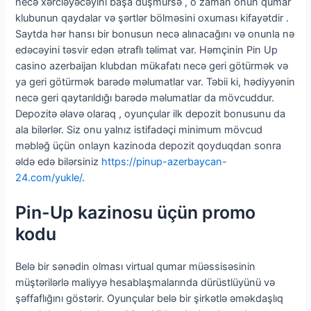
necə xərcləyəcəyini başa düşmürsə , o zaman onun qumar
klubunun qaydalar və şərtlər bölməsini oxuması kifayətdir .
Saytda hər hansı bir bonusun necə alınacağını və onunla nə
edəcəyini təsvir edən ətraflı təlimat var. Həmçinin Pin Up
casino azerbaijan klubdan mükafatı necə geri götürmək və
ya geri götürmək barədə məlumatlar var. Təbii ki, hədiyyənin
necə geri qaytarıldığı barədə məlumatlar da mövcuddur.
Depozitə əlavə olaraq , oyunçular ilk depozit bonusunu da
ala bilərlər. Siz onu yalnız istifadəçi minimum mövcud
məbləğ üçün onlayn kazinoda depozit qoyduqdan sonra
əldə edə bilərsiniz
https://pinup-azerbaycan-
24.com/yukle/
.
Pin-Up kazinosu üçün promo
kodu
Belə bir sənədin olması virtual qumar müəssisəsinin
müştərilərlə maliyyə hesablaşmalarında dürüstlüyünü və
şəffaflığını göstərir. Oyunçular belə bir şirkətlə əməkdaşlıq