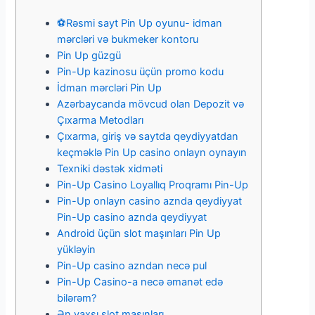
⚽Rəsmi sayt Pin Up oyunu- idman
mərcləri və bukmeker kontoru
Pin Up güzgü
Pin-Up kazinosu üçün promo kodu
İdman mərcləri Pin Up
Azərbaycanda mövcud olan Depozit və
Çıxarma Metodları
Çıxarma, giriş və saytda qeydiyyatdan
keçməklə Pin Up casino onlayn oynayın
Texniki dəstək xidməti
Pin-Up Casino Loyallıq Proqramı Pin-Up
Pin-Up onlayn casino aznda qeydiyyat
Pin-Up casino aznda qeydiyyat
Android üçün slot maşınları Pin Up
yükləyin
Pin-Up casino azndan necə pul
Pin-Up Casino-a necə əmanət edə
bilərəm?
Ən yaxşı slot maşınları