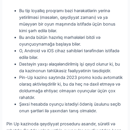
Bu tip loyallıq proqramı bəzi hərəkətlərin yerinə
yetirilməsi (məsələn, qeydiyyat zamanı) və ya
müəyyən bir oyun maşınında istifadə üçün bonus
kimi şərh edilə bilər.
Bu anda bütün hazırlıq mərhələləri bitdi və
oyunçuoynamağa başlaya bilər.
O, Android və iOS cihaz sahibləri tərəfindən istifadə
edilə bilər.
Dəstəyin yaxşı əlaqələndirilmiş işi qeyd olunur ki, bu
da kazinonun təhlükəsiz fəaliyyətinin təsdiqidir.
Pin-Up kazino saytında 2023 promo kodu avtomatik
olaraq aktivləşdirilir ki, bu da heç nə daxil etməyə və
doldurmağa ehtiyac olmayan oyunçular üçün çox
rahatdır.
Şəxsi hesabda oyunçu istədiyi ödəniş üsulunu seçib
onun şərtləri ilə yaxından tanış olmalıdır.
Pin Up kazinoda qeydiyyat proseduru asandır, sürətli və