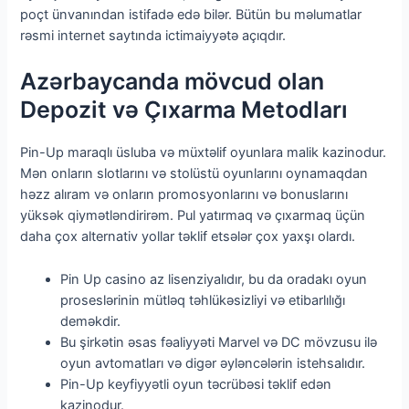
poçt ünvanından istifadə edə bilər. Bütün bu məlumatlar
rəsmi internet saytında ictimaiyyətə açıqdır.
Azərbaycanda mövcud olan
Depozit və Çıxarma Metodları
Pin-Up maraqlı üsluba və müxtəlif oyunlara malik kazinodur.
Mən onların slotlarını və stolüstü oyunlarını oynamaqdan
həzz alıram və onların promosyonlarını və bonuslarını
yüksək qiymətləndirirəm. Pul yatırmaq və çıxarmaq üçün
daha çox alternativ yollar təklif etsələr çox yaxşı olardı.
Pin Up casino az lisenziyalıdır, bu da oradakı oyun
proseslərinin mütləq təhlükəsizliyi və etibarlılığı
deməkdir.
Bu şirkətin əsas fəaliyyəti Marvel və DC mövzusu ilə
oyun avtomatları və digər əyləncələrin istehsalıdır.
Pin-Up keyfiyyətli oyun təcrübəsi təklif edən
kazinodur.