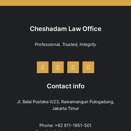
Cheshadam Law Office
Professional, Trusted, Integrity
Contact info
Jl. Balai Pustaka II/23, Rawamangun Pulogadung,
Jakarta Timur
Phone: +62 811-1951-501