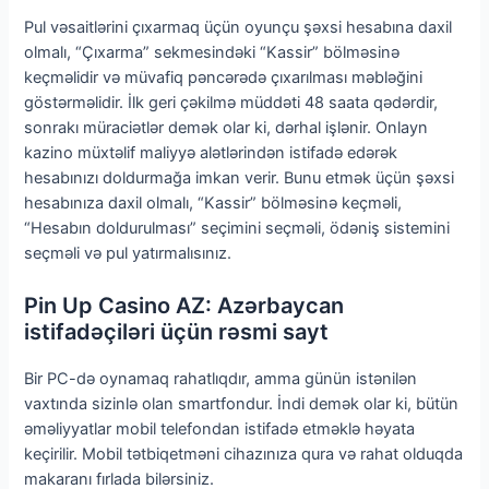
Pul vəsaitlərini çıxarmaq üçün oyunçu şəxsi hesabına daxil
olmalı, “Çıxarma” sekmesindəki “Kassir” bölməsinə
keçməlidir və müvafiq pəncərədə çıxarılması məbləğini
göstərməlidir. İlk geri çəkilmə müddəti 48 saata qədərdir,
sonrakı müraciətlər demək olar ki, dərhal işlənir. Onlayn
kazino müxtəlif maliyyə alətlərindən istifadə edərək
hesabınızı doldurmağa imkan verir. Bunu etmək üçün şəxsi
hesabınıza daxil olmalı, “Kassir” bölməsinə keçməli,
“Hesabın doldurulması” seçimini seçməli, ödəniş sistemini
seçməli və pul yatırmalısınız.
Pin Up Casino AZ: Azərbaycan
istifadəçiləri üçün rəsmi sayt
Bir PC-də oynamaq rahatlıqdır, amma günün istənilən
vaxtında sizinlə olan smartfondur. İndi demək olar ki, bütün
əməliyyatlar mobil telefondan istifadə etməklə həyata
keçirilir. Mobil tətbiqetməni cihazınıza qura və rahat olduqda
makaranı fırlada bilərsiniz.