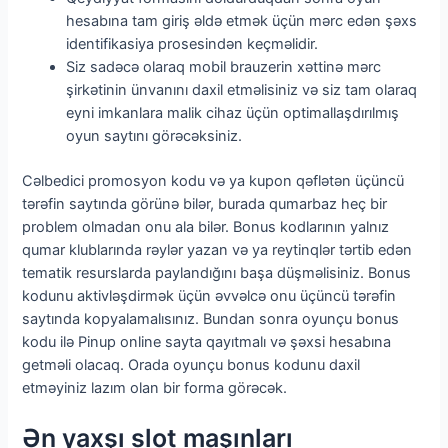
hesabına tam giriş əldə etmək üçün mərc edən şəxs
identifikasiya prosesindən keçməlidir.
Siz sadəcə olaraq mobil brauzerin xəttinə mərc
şirkətinin ünvanını daxil etməlisiniz və siz tam olaraq
eyni imkanlara malik cihaz üçün optimallaşdırılmış
oyun saytını görəcəksiniz.
Cəlbedici promosyon kodu və ya kupon qəflətən üçüncü
tərəfin saytında görünə bilər, burada qumarbaz heç bir
problem olmadan onu ala bilər. Bonus kodlarının yalnız
qumar klublarında rəylər yazan və ya reytinqlər tərtib edən
tematik resurslarda paylandığını başa düşməlisiniz. Bonus
kodunu aktivləşdirmək üçün əvvəlcə onu üçüncü tərəfin
saytında kopyalamalısınız. Bundan sonra oyunçu bonus
kodu ilə Pinup online sayta qayıtmalı və şəxsi hesabına
getməli olacaq. Orada oyunçu bonus kodunu daxil
etməyiniz lazım olan bir forma görəcək.
Ən yaxşı slot maşınları