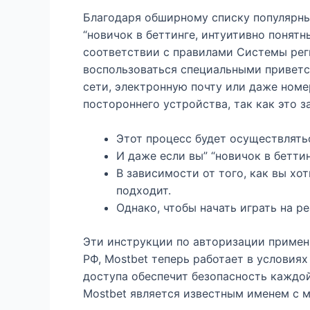
Благодаря обширному списку популярных
“новичок в беттинге, интуитивно понятн
соответствии с правилами Системы рег
воспользоваться специальными приветс
сети, электронную почту или даже номе
постороннего устройства, так как это 
Этот процесс будет осуществлять
И даже если вы” “новичок в бетти
В зависимости от того, как вы хо
подходит.
Однако, чтобы начать играть на р
Эти инструкции по авторизации примени
РФ, Mostbet теперь работает в условия
доступа обеспечит безопасность каждой
Mostbet является известным именем с м