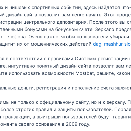
 и нишевых спортивных событий, здесь найдется что-
ый дизайн сайта позволит вам легко начать. Этот проц
истрации центрального депозитария. После этого вы с
твенными бонусами на бонусном счете. Зеркало предл
р телефона. Очень важно, чтобы пользователи убирали 
защитит их от мошеннических действий
dagi mashhur slo
ся в соответствии с правилами Системы регистрации 
нге, интуитивно понятный дизайн сайта позволит вам ле
тите использовать возможности Mostbet, решите, како
еальные деньги, регистрация и пополнение счета являю
мы не только к официальному сайту, но и к зеркалу. 
х более строгих правил и защиты пользователей. Перва
 транзакции, а выигрыши пользователей будут гарант
омента своего основания в 2009 году.