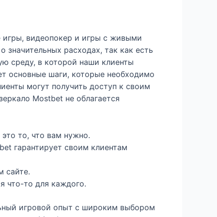
е игры, видеопокер и игры с живыми
о значительных расходах, так как есть
ю среду, в которой наши клиенты
ет основные шаги, которые необходимо
лиенты могут получить доступ к своим
зеркало Mostbet не облагается
это то, что вам нужно.
bet гарантирует своим клиентам
м сайте.
я что-то для каждого.
льный игровой опыт с широким выбором