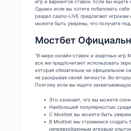
игр и вариантов ставок. Если вы ищете 
Однако если вы хотите побаловать себя 
раздел casino-LIVE предлагают игрокам
можете быть уверены, что получите по
Мостбет Официальн
“В мире онлайн-ставок и азартных игр 
все же предпочитают использовать зер
которая обязательна на официальном сай
не раскрывая своей личности. Во-вторых
Поэтому если вы ищете захватывающую и
Это означает, что вы можете спок
Наибольшей популярностью среди п
С Mostbet вы можете быть уверен
В Mostbet мы стремимся создать 
непревзойденным игровым опыто