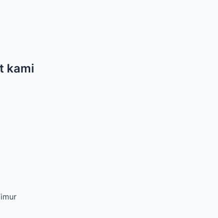
t kami
Timur