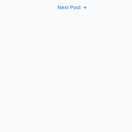
Next Post
→