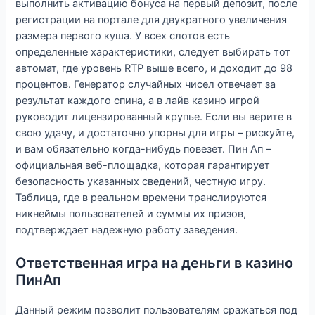
выполнить активацию бонуса на первый депозит, после
регистрации на портале для двукратного увеличения
размера первого куша. У всех слотов есть
определенные характеристики, следует выбирать тот
автомат, где уровень RTP выше всего, и доходит до 98
процентов. Генератор случайных чисел отвечает за
результат каждого спина, а в лайв казино игрой
руководит лицензированный крупье. Если вы верите в
свою удачу, и достаточно упорны для игры – рискуйте,
и вам обязательно когда-нибудь повезет. Пин Ап –
официальная веб-площадка, которая гарантирует
безопасность указанных сведений, честную игру.
Таблица, где в реальном времени транслируются
никнеймы пользователей и суммы их призов,
подтверждает надежную работу заведения.
Ответственная игра на деньги в казино
ПинАп
Данный режим позволит пользователям сражаться под