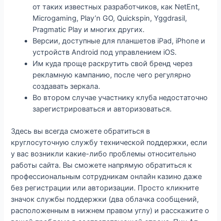
от таких известных разработчиков, как NetEnt,
Microgaming, Play’n GO, Quickspin, Yggdrasil,
Pragmatic Play и многих других.
Версии, доступные для планшетов iPad, iPhone и
устройств Android под управлением iOS.
Им куда проще раскрутить свой бренд через
рекламную кампанию, после чего регулярно
создавать зеркала.
Во втором случае участнику клуба недостаточно
зарегистрироваться и авторизоваться.
Здесь вы всегда сможете обратиться в
круглосуточную службу технической поддержки, если
у вас возникли какие-либо проблемы относительно
работы сайта. Вы сможете напрямую обратиться к
профессиональным сотрудникам онлайн казино даже
без регистрации или авторизации. Просто кликните
значок службы поддержки (два облачка сообщений,
расположенным в нижнем правом углу) и расскажите о