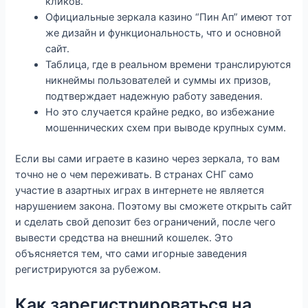
кликов.
Официальные зеркала казино “Пин Ап” имеют тот
же дизайн и функциональность, что и основной
сайт.
Таблица, где в реальном времени транслируются
никнеймы пользователей и суммы их призов,
подтверждает надежную работу заведения.
Но это случается крайне редко, во избежание
мошеннических схем при выводе крупных сумм.
Если вы сами играете в казино через зеркала, то вам
точно не о чем переживать. В странах СНГ само
участие в азартных играх в интернете не является
нарушением закона. Поэтому вы сможете открыть сайт
и сделать свой депозит без ограничений, после чего
вывести средства на внешний кошелек. Это
объясняется тем, что сами игорные заведения
регистрируются за рубежом.
Как зарегистрироваться на