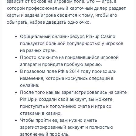
зависит от боксов на игровом поле. Это — игра, в
которой профессиональный карточный дилер раздает
карты и задача игрока сводится к тому, чтобы его
обыграть, набрав двадцать одно очко.
Официальный онлайн-ресурс Pin-up Casino
пользуется большой популярностью у игроков
из разных стран.
Просто кликните на понравившийся игровой
аппарат и пройдите пробную версию.
В правовом поле РФ в 2014 году произошли
изменения, которые коснулись операций в
онлайне.
После того как вы зарегистрировались на сайте
Pin Up и создали свой аккаунт, вы можете
приступить к пополнению счета и игре со
ставками в казино.
Чтобы пройти ее, вам нужно иметь
зарегистрированный аккаунт и полностью
заполненный профиль.