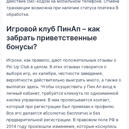
действие смс-кодом на мобильном телефоне. Отмена
транзакции возможна при наличии статуса платежа В
обработке.
Игровой клуб ПинАп – как
забрать приветственные
бонусы?
Игроки, как правило, дают положительные отзывы о
Pin Up Club в целом. В этих отзывах говорится о
выборе игр, их калибре, честности заведения,
вероятности действительно выиграть много, а также о
выплатах здесь. Чтобы осуществить у Пин Ап вход в
личный кабинет, требуется кликнуть по одноименной
кнопке управления. В нем прописывается контакт,
который при регистрации был привязан к профилю.
Все это делается абсолютно бесплатно и без
предварительной регистрации. В правовом поле РФ в
2014 году произошли изменения, которые коснулись