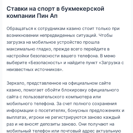
Ставки на спорт в букмекерской
компании Пин Ап
Обращаться к сотрудникам казино стоит только при
возникновении непредвиденных ситуаций. Чтобы
загрузка на мобильное устройство прошла
максимально гладко, прежде всего перейдите в
настройки безопасности вашего телефона. В меню
выберите «Безопасность» и найдите пункт «Загрузка с
неизвестных источников».
Зеркало, представленное на официальном сайте
казино, помогает обойти блокировку официального
сайта с пользовательского компьютера или
мобильного телефона. За счет полного сохранения
информации о посетителях, бонусных предложениях и
выплатах, игроки не регистрируются заново каждый
раз и не вносят депозиты заново. Они получают на
мобильный телефон или почтовый адрес актуальную