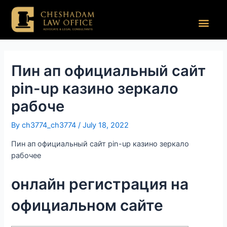
Пин ап официальный сайт
pin-up казино зеркало
рабоче
By
ch3774_ch3774
/
July 18, 2022
Пин ап официальный сайт pin-up казино зеркало
рабочее
онлайн регистрация на
официальном сайте