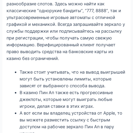
разнообразие слотов. Здесь можно найти как
классические “однорукие бандиты”, “777, 8888”, так и
ультрасовременные игровые автоматы с отличной
графикой и механикой. Всегда запрашивайте зеркало у
службы поддержки или подписывайтесь на рассылку
при регистрации, чтобы получать самую свежую
информацию. Верифицированный клиент получает
право выводить средства на банковские карты из
казино без ограничений.
Также стоит учитывать, что на вывод выигрышей
могут быть установлены лимиты, которые
зависят от выбранного способа вывода.
В казино Пин Ап также есть прогрессивные
джекпоты, которые могут выиграть любые
игроки, делая ставки в этих играх.
А вот если вы владелец устройства от Apple, то
вы можете разместить ссылку с быстрым
доступом на рабочее зеркало Пин Ап в пару