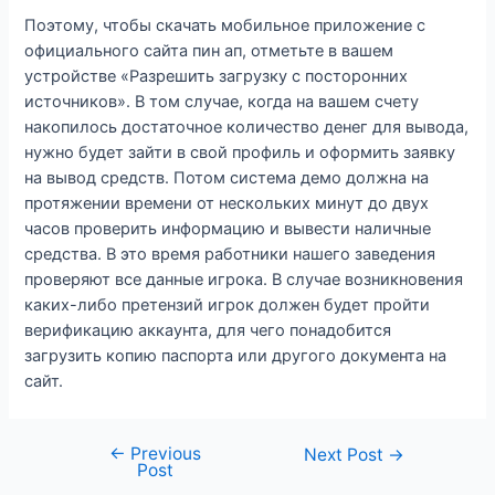
Поэтому, чтобы скачать мобильное приложение с
официального сайта пин ап, отметьте в вашем
устройстве «Разрешить загрузку с посторонних
источников». В том случае, когда на вашем счету
накопилось достаточное количество денег для вывода,
нужно будет зайти в свой профиль и оформить заявку
на вывод средств. Потом система демо должна на
протяжении времени от нескольких минут до двух
часов проверить информацию и вывести наличные
средства. В это время работники нашего заведения
проверяют все данные игрока. В случае возникновения
каких-либо претензий игрок должен будет пройти
верификацию аккаунта, для чего понадобится
загрузить копию паспорта или другого документа на
сайт.
←
Previous
Next Post
→
Post