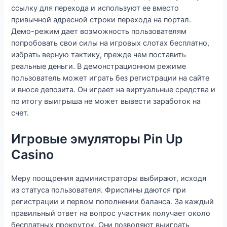
ссылку для перехода и используют ее вместо
привычной адресной строки перехода на портал.
Демо-режим дает возможность пользователям
попробовать свои силы на игровых слотах бесплатно,
избрать верную тактику, прежде чем поставить
реальные деньги. В демонстрационном режиме
пользователь может играть без регистрации на сайте
и вносе депозита. Он играет на виртуальные средства и
по итогу выигрыша не может вывести заработок на
счет.
Игровые эмуляторы Pin Up
Casino
Меру поощрения администраторы выбирают, исходя
из статуса пользователя. Фриспины даются при
регистрации и первом пополнении баланса. За каждый
правильный ответ на вопрос участник получает около
бесплатных прокруток. Они позволяют выиграть