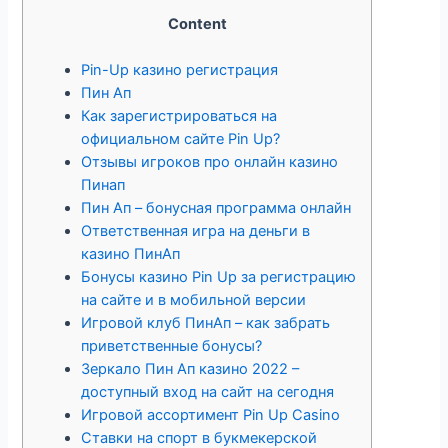
Content
Pin-Up казино регистрация
Пин Ап
Как зарегистрироваться на
официальном сайте Pin Up?
Отзывы игроков про онлайн казино
Пинап
Пин Ап – бонусная программа онлайн
Ответственная игра на деньги в
казино ПинАп
Бонусы казино Pin Up за регистрацию
на сайте и в мобильной версии
Игровой клуб ПинАп – как забрать
приветственные бонусы?
Зеркало Пин Ап казино 2022 –
доступный вход на сайт на сегодня
Игровой ассортимент Pin Up Casino
Ставки на спорт в букмекерской