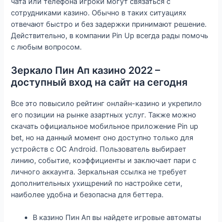
чата или телефона игроки могут связаться с
сотрудниками казино. Обычно в таких ситуациях
отвечают быстро и без задержки принимают решение.
Действительно, в компании Pin Up всегда рады помочь
с любым вопросом.
Зеркало Пин Ап казино 2022 –
доступный вход на сайт на сегодня
Все это повысило рейтинг онлайн-казино и укрепило
его позиции на рынке азартных услуг. Также можно
скачать официальное мобильное приложение Pin up
bet, но на данный момент оно доступно только для
устройств с ОС Android. Пользователь выбирает
линию, событие, коэффициенты и заключает пари с
личного аккаунта. Зеркальная ссылка не требует
дополнительных ухищрений по настройке сети,
наиболее удобна и безопасна для беттера.
В казино Пин Ап вы найдете игровые автоматы