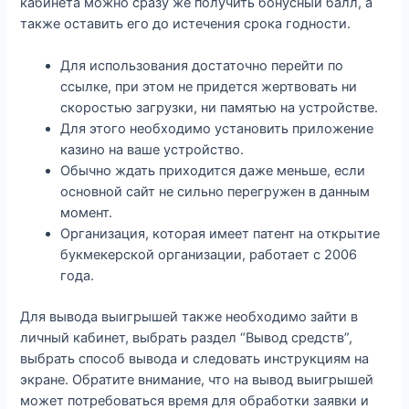
кабинета можно сразу же получить бонусный балл, а
также оставить его до истечения срока годности.
Для использования достаточно перейти по
ссылке, при этом не придется жертвовать ни
скоростью загрузки, ни памятью на устройстве.
Для этого необходимо установить приложение
казино на ваше устройство.
Обычно ждать приходится даже меньше, если
основной сайт не сильно перегружен в данным
момент.
Организация, которая имеет патент на открытие
букмекерской организации, работает с 2006
года.
Для вывода выигрышей также необходимо зайти в
личный кабинет, выбрать раздел “Вывод средств”,
выбрать способ вывода и следовать инструкциям на
экране. Обратите внимание, что на вывод выигрышей
может потребоваться время для обработки заявки и