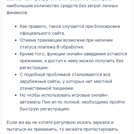
наибольшее количество средств без затрат личных
финансов.
Как правило, такое случается при блокировке
официального сайта.
Отмена транзакции возможна при наличии
статуса платежа В обработке.
Кроме того, функции онлайн-заведения остаются
прежними, а доступ к нему можно получить без
регистрации.
С подобной проблемой сталкиваются все
зарубежные сайты, у которых нет местной
отечественной лицензии.
Но чтобы использовать игровые онлайн-
автоматы Пин ап по полной, необходимо пройти
быструю регистрацию.
Если же вы не хотите регулярно искать зеркала и
пытаться их применить, то можете протестировать