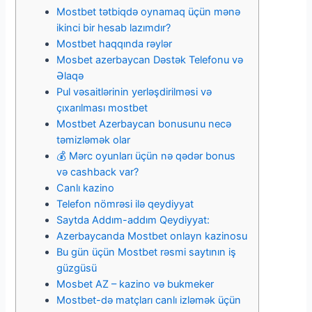
Mostbet tətbiqdə oynamaq üçün mənə
ikinci bir hesab lazımdır?
Mostbet haqqında rəylər
Mosbet azerbaycan Dəstək Telefonu və
Əlaqə
Pul vəsaitlərinin yerləşdirilməsi və
çıxarılması mostbet
Mostbet Azerbaycan bonusunu necə
təmizləmək olar
💰 Mərc oyunları üçün nə qədər bonus
və cashback var?
Canlı kazino
Telefon nömrəsi ilə qeydiyyat
Saytda Addım-addım Qeydiyyat:
Azerbaycanda Mostbet onlayn kazinosu
Bu gün üçün Mostbet rəsmi saytının iş
güzgüsü
Mosbet AZ – kazino və bukmeker
Mostbet-də matçları canlı izləmək üçün