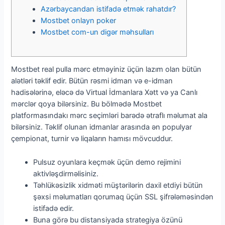
Azərbaycandan istifadə etmək rahatdır?
Mostbet onlayn poker
Mostbet com-un digər məhsulları
Mostbet real pulla mərc etməyiniz üçün lazım olan bütün
alətləri təklif edir. Bütün rəsmi idman və e-idman
hadisələrinə, eləcə də Virtual İdmanlara Xətt və ya Canlı
mərclər qoya bilərsiniz. Bu bölmədə Mostbet
platformasındakı mərc seçimləri barədə ətraflı məlumat ala
bilərsiniz. Təklif olunan idmanlar arasında ən populyar
çempionat, turnir və liqaların hamısı mövcuddur.
Pulsuz oyunlara keçmək üçün demo rejimini
aktivləşdirməlisiniz.
Təhlükəsizlik xidməti müştərilərin daxil etdiyi bütün
şəxsi məlumatları qorumaq üçün SSL şifrələməsindən
istifadə edir.
Buna görə bu distansiyada strategiya özünü