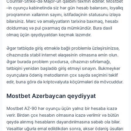
Counter-Strike-də Major-un qalibini təxmin edirlər. Mostbet
–in oyunçu kabinetində siz hər gün hesab balansını, loyallıq
proqramının xallarının sayını, istifadəçinin statusunu izləyə
bilərsiniz. Mərc və əməliyyatların tarixinə baxmaq, hesabı
doldurmaq və pul çıxarmaq da mümkündür. Bura daxil
olmaq üçün qeydiyyatdan keçmək lazımdır.
Əgər tətbiqdə giriş etməklə bağlı problemlə üzləşirsinizsə,
cihazınızda stabil internet əlaqəsinin olmasına əmin olun.
Əgər burada problem yoxdursa, cihazınızı sıfırlamağı,
tətbiqini yenidən başladıb giriş etməyi sınayın. Bukmeyker
oyunçulara ödəniş metodlarının çox sayda seçimini təklif
edir, buna görə də kriptovalyuta köçürmələri də mövcuddur.
Mostbet Azerbaycan qeydiyyat
Mostbet AZ-90 hər oyunçu üçün yalnız bir hesaba icazə
verir. Birdən çox hesabın olmasına icazə verilmir və bütün
qeydə alınmış hesabların dayandırılmasına səbəb ola bilər.
Vəsaitlər uğurla emal edildikdən sonra, əksər ödəniş üsulları