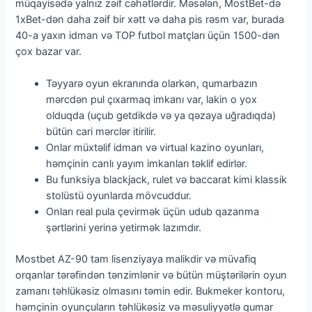
müqayisədə yalnız zəif cəhətlərdir. Məsələn, MostBet-də
1xBet-dən daha zəif bir xətt və daha pis rəsm var, burada
40-a yaxın idman və TOP futbol matçları üçün 1500-dən
çox bazar var.
Təyyarə oyun ekranında olarkən, qumarbazın
mərcdən pul çıxarmaq imkanı var, lakin o yox
olduqda (uçub getdikdə və ya qəzaya uğradıqda)
bütün cari mərclər itirilir.
Onlar müxtəlif idman və virtual kazino oyunları,
həmçinin canlı yayım imkanları təklif edirlər.
Bu funksiya blackjack, rulet və baccarat kimi klassik
stolüstü oyunlarda mövcuddur.
Onları real pula çevirmək üçün udub qazanma
şərtlərini yerinə yetirmək lazımdır.
Mostbet AZ-90 tam lisenziyaya malikdir və müvafiq
orqanlar tərəfindən tənzimlənir və bütün müştərilərin oyun
zamanı təhlükəsiz olmasını təmin edir. Bukmeker kontoru,
həmçinin oyunçuların təhlükəsiz və məsuliyyətlə qumar