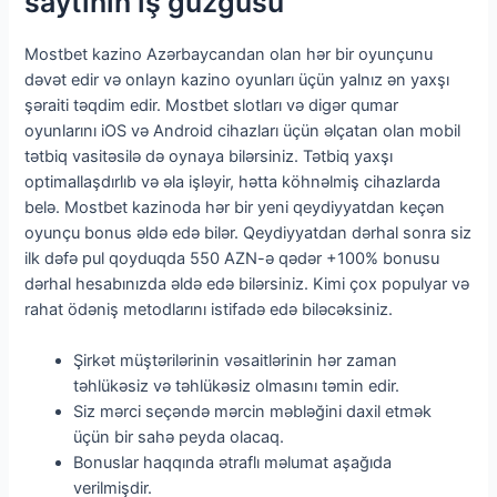
saytının iş güzgüsü
Mostbet kazino Azərbaycandan olan hər bir oyunçunu
dəvət edir və onlayn kazino oyunları üçün yalnız ən yaxşı
şəraiti təqdim edir. Mostbet slotları və digər qumar
oyunlarını iOS və Android cihazları üçün əlçatan olan mobil
tətbiq vasitəsilə də oynaya bilərsiniz. Tətbiq yaxşı
optimallaşdırlıb və əla işləyir, hətta köhnəlmiş cihazlarda
belə. Mostbet kazinoda hər bir yeni qeydiyyatdan keçən
oyunçu bonus əldə edə bilər. Qeydiyyatdan dərhal sonra siz
ilk dəfə pul qoyduqda 550 AZN-ə qədər +100% bonusu
dərhal hesabınızda əldə edə bilərsiniz. Kimi çox populyar və
rahat ödəniş metodlarını istifadə edə biləcəksiniz.
Şirkət müştərilərinin vəsaitlərinin hər zaman
təhlükəsiz və təhlükəsiz olmasını təmin edir.
Siz mərci seçəndə mərcin məbləğini daxil etmək
üçün bir sahə peyda olacaq.
Bonuslar haqqında ətraflı məlumat aşağıda
verilmişdir.