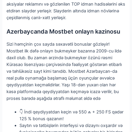
aksiyalar reklamını və gözlənilən TOP idman hadisələrini əks
etdirən slayder yerləşir. Slayderin altında idman növlərinə
çeşidlənmiş canlı-xətt yerləşir.
Azerbaycanda Mostbet onlayn kazinosu
Sizi həmçinin çox sayda səxavətli bonuslar gözləyir!
Mostbet ilk dəfə onlayn bukmeyker bazarına 2009-cu ildə
daxil olub. Bu zaman ərzində bukmeyker özünü rəsmi
Kürasao lisenziyası çərçivəsində fəaliyyət göstərən etibarlı
və təhlükəsiz sayt kimi tanıdıb. Mostbet Azərbaycan-da
real pulla oynamağa başlamaq üçün oyunçular əvvəlcə
qeydiyyatdan keçməlidirlər. Yaşı 18-dən yuxarı olan hər
kəsə platformada qeydiyyatdan keçməyə icazə verilir, bu
proses barədə aşağıda ətraflı məlumat əldə edə
👇 İndi qeydiyyatdan keçin və 550 ₼ + 250 FS qədər
125 % bonus qazanın!
Saytın və tətbiqlərin interfeysi və dizaynı oxşardır və