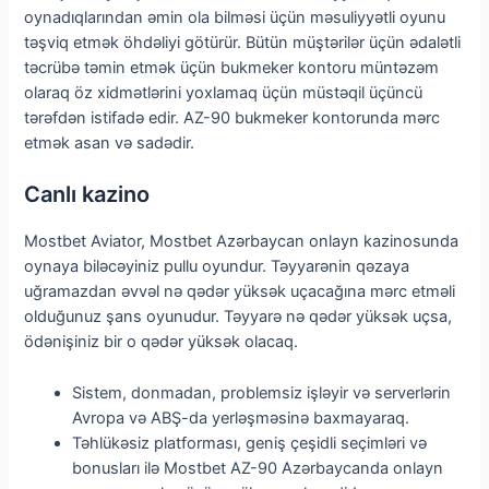
oynadıqlarından əmin ola bilməsi üçün məsuliyyətli oyunu
təşviq etmək öhdəliyi götürür. Bütün müştərilər üçün ədalətli
təcrübə təmin etmək üçün bukmeker kontoru müntəzəm
olaraq öz xidmətlərini yoxlamaq üçün müstəqil üçüncü
tərəfdən istifadə edir. AZ-90 bukmeker kontorunda mərc
etmək asan və sadədir.
Canlı kazino
Mostbet Aviator, Mostbet Azərbaycan onlayn kazinosunda
oynaya biləcəyiniz pullu oyundur. Təyyarənin qəzaya
uğramazdan əvvəl nə qədər yüksək uçacağına mərc etməli
olduğunuz şans oyunudur. Təyyarə nə qədər yüksək uçsa,
ödənişiniz bir o qədər yüksək olacaq.
Sistem, donmadan, problemsiz işləyir və serverlərin
Avropa və ABŞ-da yerləşməsinə baxmayaraq.
Təhlükəsiz platforması, geniş çeşidli seçimləri və
bonusları ilə Mostbet AZ-90 Azərbaycanda onlayn