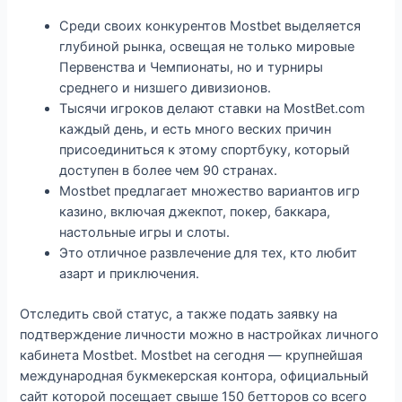
Среди своих конкурентов Mostbet выделяется
глубиной рынка, освещая не только мировые
Первенства и Чемпионаты, но и турниры
среднего и низшего дивизионов.
Тысячи игроков делают ставки на MostBet.com
каждый день, и есть много веских причин
присоединиться к этому спортбуку, который
доступен в более чем 90 странах.
Mostbet предлагает множество вариантов игр
казино, включая джекпот, покер, баккара,
настольные игры и слоты.
Это отличное развлечение для тех, кто любит
азарт и приключения.
Отследить свой статус, а также подать заявку на
подтверждение личности можно в настройках личного
кабинета Mostbet. Mostbet на сегодня — крупнейшая
международная букмекерская контора, официальный
сайт которой посещает свыше 150 бетторов со всего