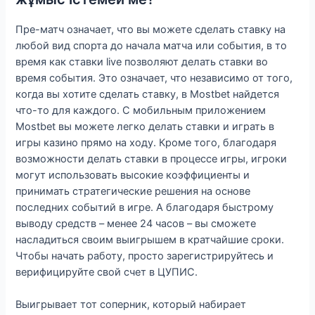
Пре-матч означает, что вы можете сделать ставку на
любой вид спорта до начала матча или события, в то
время как ставки live позволяют делать ставки во
время события. Это означает, что независимо от того,
когда вы хотите сделать ставку, в Mostbet найдется
что-то для каждого. С мобильным приложением
Mostbet вы можете легко делать ставки и играть в
игры казино прямо на ходу. Кроме того, благодаря
возможности делать ставки в процессе игры, игроки
могут использовать высокие коэффициенты и
принимать стратегические решения на основе
последних событий в игре. А благодаря быстрому
выводу средств – менее 24 часов – вы сможете
насладиться своим выигрышем в кратчайшие сроки.
Чтобы начать работу, просто зарегистрируйтесь и
верифицируйте свой счет в ЦУПИС.
Выигрывает тот соперник, который набирает