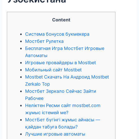
Content
Система бонусов букмекера
Мостбет Рулетка
Бесплатная Игра Мостбет Игровые
Автоматы
Игровые провайдеры в Mostbet
Мобильный сайт Mostbet
Mostbet Скачать На Андроид Mostbet
Zerkalo Top
Мостбет Зеркало Сейчас Зайти
Рабочее
Неліктен Ресми сайт mostbet.com
жұмыс істемей ме?
МостБет бүгінгі жұмыс айнасы —
қайдан табуға болады?
Лучшие игровые автоматы