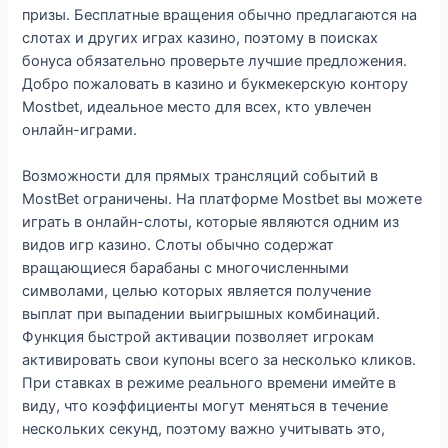
призы. Бесплатные вращения обычно предлагаются на
слотах и других играх казино, поэтому в поисках
бонуса обязательно проверьте лучшие предложения.
Добро пожаловать в казино и букмекерскую контору
Mostbet, идеальное место для всех, кто увлечен
онлайн-играми.
Возможности для прямых трансляций событий в
MostBet ограничены. На платформе Mostbet вы можете
играть в онлайн-слоты, которые являются одним из
видов игр казино. Слоты обычно содержат
вращающиеся барабаны с многочисленными
символами, целью которых является получение
выплат при выпадении выигрышных комбинаций.
Функция быстрой активации позволяет игрокам
активировать свои купоны всего за несколько кликов.
При ставках в режиме реального времени имейте в
виду, что коэффициенты могут меняться в течение
нескольких секунд, поэтому важно учитывать это,