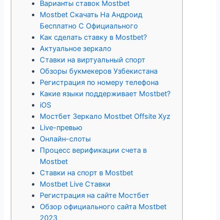
Варианты ставок Mostbet
Mostbet Скачать На Андроид
Бесплатно С Официального
Как сделать ставку в Mostbet?
Актуальное зеркало
Ставки на виртуальный спорт
Обзоры букмекеров Узбекистана
Регистрация по номеру телефона
Какие языки поддерживает Mostbet?
iOS
Мостбет Зеркало Mostbet Offsite Xyz
Live-превью
Онлайн-слоты
Процесс верификации счета в
Mostbet
Ставки на спорт в Mostbet
Mostbet Live Ставки
Регистрация на сайте Мостбет
Обзор официального сайта Mostbet
2023