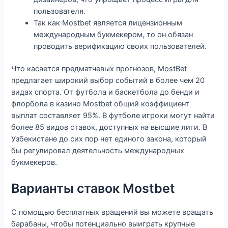
пользователя.
Так как Mostbet является лицензионным
международным букмекером, то он обязан
проводить верификацию своих пользователей.
Что касается предматчевых прогнозов, MostBet
предлагает широкий выбор событий в более чем 20
видах спорта. От футбола и баскетбола до бенди и
флорбола в казино Mostbet общий коэффициент
выплат составляет 95%. В футболе игроки могут найти
более 85 видов ставок, доступных на высшие лиги. В
Узбекистане до сих пор нет единого закона, который
бы регулировал деятельность международных
букмекеров.
Варианты ставок Mostbet
С помощью бесплатных вращений вы можете вращать
барабаны, чтобы потенциально выиграть крупные