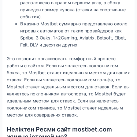
расположено в правом верхнем углу, а сбоку
приведен пример купона (ставки на спортивные
события).
В казино Mostbet суммарно представлено около
игровых автоматов от таких провайдеров как
Spribe, 3 Oaks, 1x2Gaming, Aviatrix, Betsoft, Elbet,
Felt, DLV и десятки других.
Это позволит организовать комфортный процесс
работы с сайтом. Если вы являетесь поклонником
бокса, то Mostbet станет идеальным местом для ваших
ставок. Если вы являетесь поклонником гольфа, то
Mostbet станет идеальным местом для ставок. Если вы
являетесь поклонником автоспорта, то Mostbet будет
идеальным местом для ставок. Если вы являетесь
поклонником тенниса, то Mostbet станет идеальным
местом для совершения ставок.
Неліктен Ресми сайт mostbet.com
жұмыс істемей ме?