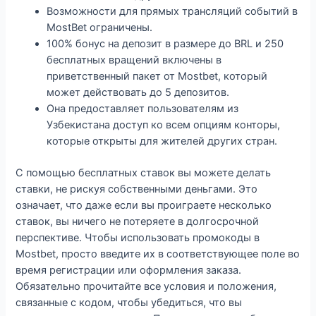
Возможности для прямых трансляций событий в
MostBet ограничены.
100% бонус на депозит в размере до BRL и 250
бесплатных вращений включены в
приветственный пакет от Mostbet, который
может действовать до 5 депозитов.
Она предоставляет пользователям из
Узбекистана доступ ко всем опциям конторы,
которые открыты для жителей других стран.
С помощью бесплатных ставок вы можете делать
ставки, не рискуя собственными деньгами. Это
означает, что даже если вы проиграете несколько
ставок, вы ничего не потеряете в долгосрочной
перспективе. Чтобы использовать промокоды в
Mostbet, просто введите их в соответствующее поле во
время регистрации или оформления заказа.
Обязательно прочитайте все условия и положения,
связанные с кодом, чтобы убедиться, что вы