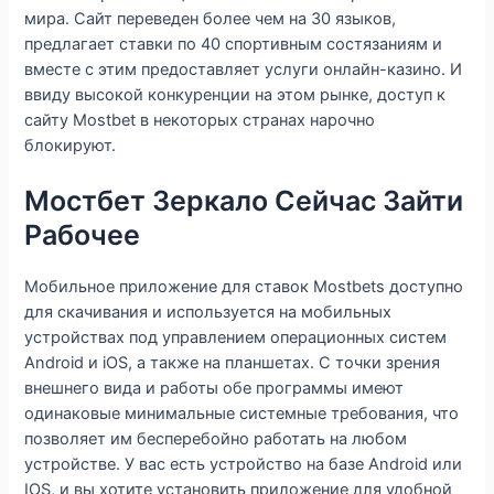
мира. Сайт переведен более чем на 30 языков,
предлагает ставки по 40 спортивным состязаниям и
вместе с этим предоставляет услуги онлайн-казино. И
ввиду высокой конкуренции на этом рынке, доступ к
сайту Mostbet в некоторых странах нарочно
блокируют.
Мостбет Зеркало Сейчас Зайти
Рабочее
Мобильное приложение для ставок Mostbets доступно
для скачивания и используется на мобильных
устройствах под управлением операционных систем
Android и iOS, а также на планшетах. С точки зрения
внешнего вида и работы обе программы имеют
одинаковые минимальные системные требования, что
позволяет им бесперебойно работать на любом
устройстве. У вас есть устройство на базе Android или
IOS, и вы хотите установить приложение для удобной