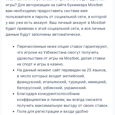
игры? Для авторизации на сайте букмекера Mostbet
вам необходимо предоставить системе имя
пользователя и пароль от социальной сети, в которой
у вас уже есть аккаунт. Ваш личный аккаунт в Mostbet
будет привязан к этой социальной сети, и все личные
данные будут заполнены автоматически.
Перечисленные ниже опции ставок гарантируют,
что игроки из Узбекистана смогут получить
удовольствие от игры на Mostbet, делая ставки
на спорт и игры в казино.
На данный момент сайт переведен на 25 языков,
в число которых входит английский,
французский, итальянский, турецкий, немецкий,
белорусский, узбекский, украинский.
Благодаря конкурентоспособным
коэффициентам и линиям, вы всегда сможете
получить максимальную выгоду от своих ставок.
Поле для регистрации и входа удобно