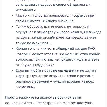
выкладывают адреса в своих официальных
источниках.
Место жительства пользователя сервиса при
этом не имеет никакого значения.
Таким образом, для игроков, которые хотят
окунуться в атмосферу живого казино, не выходя
из дома, живая онлайн рулетка предоставляет
такую возможность.
Кроме того, у них есть обширный раздел FAQ,
который может ответить на большинство ваших
вопросов, так что вам не придется ждать ответа
от службы поддержки.
Если вы любите острые ощущения и не хотите
ждать результатов игры, то ставки в режиме
реального времени – лучший вариант из всех
возможных.
Просто нажмите на иконку выбранной вами
социальной сети. Регистрация в Mostbet доступна