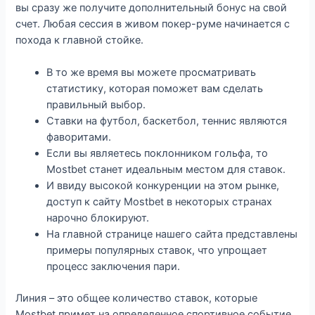
вы сразу же получите дополнительный бонус на свой
счет. Любая сессия в живом покер-руме начинается с
похода к главной стойке.
В то же время вы можете просматривать
статистику, которая поможет вам сделать
правильный выбор.
Ставки на футбол, баскетбол, теннис являются
фаворитами.
Если вы являетесь поклонником гольфа, то
Mostbet станет идеальным местом для ставок.
И ввиду высокой конкуренции на этом рынке,
доступ к сайту Mostbet в некоторых странах
нарочно блокируют.
На главной странице нашего сайта представлены
примеры популярных ставок, что упрощает
процесс заключения пари.
Линия – это общее количество ставок, которые
Mostbet примет на определенное спортивное событие.