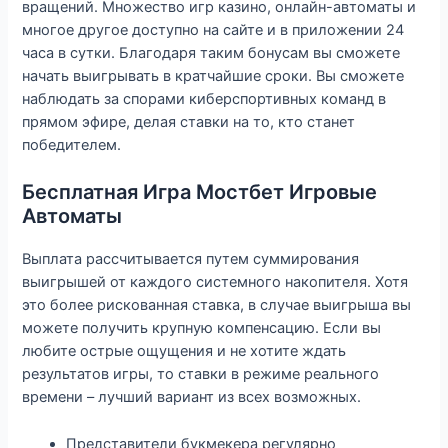
вращений. Множество игр казино, онлайн-автоматы и
многое другое доступно на сайте и в приложении 24
часа в сутки. Благодаря таким бонусам вы сможете
начать выигрывать в кратчайшие сроки. Вы сможете
наблюдать за спорами киберспортивных команд в
прямом эфире, делая ставки на то, кто станет
победителем.
Бесплатная Игра Мостбет Игровые
Автоматы
Выплата рассчитывается путем суммирования
выигрышей от каждого системного накопителя. Хотя
это более рискованная ставка, в случае выигрыша вы
можете получить крупную компенсацию. Если вы
любите острые ощущения и не хотите ждать
результатов игры, то ставки в режиме реального
времени – лучший вариант из всех возможных.
Представители букмекера регулярно