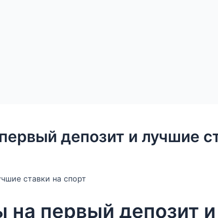
первый депозит и лучшие с
учшие ставки на спорт
ы на первый депозит и