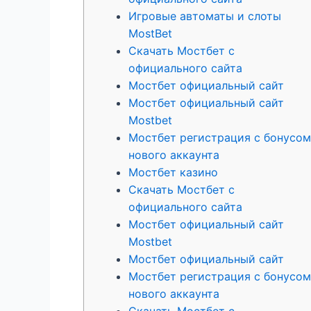
Игровые автоматы и слоты
MostBet
Скачать Мостбет с
официального сайта
Мостбет официальный сайт
Мостбет официальный сайт
Mostbet
Мостбет регистрация с бонусом
нового аккаунта
Мостбет казино
Скачать Мостбет с
официального сайта
Мостбет официальный сайт
Mostbet
Мостбет официальный сайт
Мостбет регистрация с бонусом
нового аккаунта