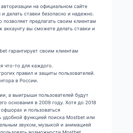
 авторизации на официальном сайте
 и делать ставки безопасно и надежно.
о позволяет предлагать своим клиентам
к аккаунту вы сможете делать ставки и
bet гарантирует своим клиентам
я что-то для каждого.
трогих правил и защиты пользователей.
нтора в России.
ии, а выигрыши пользователей будут
го основания в 2009 году. Хотя до 2018
в офшорах и пользоваться
ь удобной функцией поиска Mostbet или
тельным звуком, музыкой и анимацией
спользовать возможности Mostbet,