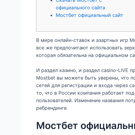
Скачать Мостбет с
официального сайта
Мостбет официальный сайт
В мире онлайн-ставок и азартных игр M
все же предпочитают использовать зер
которая обязательна на официальном са
И раздел казино, и раздел casino-LIVE
Mostbet вы можете быть уверены, что 
сетей для регистрации и входа через с
то, что в России компания работает по
пользователей. Изменение названия по
ребрендинге.
Мостбет официальн