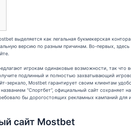
ostbet выделяется как легальная букмекерская контора
кальную версию по разным причинам. Во-первых, здесь
йте.
 предлагают игрокам одинаковые возможности, так что 
получите подлинный и полностью захватывающий игров
айт-зеркало, Mostbet гарантирует своим клиентам удоб
д названием “Спортбет”, официальный сайт сохраняет н
требовало бы дорогостоящих рекламных кампаний для 
ый сайт Mostbet