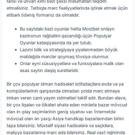
tarixi və ünvan kimi bəzi şəxsi məlumatları təqdim
etməlisiniz. Tətbiqlə mərc fəaliyyətlərində iştirak etmək üçün
etibarlı ödəniş formanız da olmalıdır.
Bu saytdakı bəzi oyunlar hətta Mostbet onlayn
kazinonun rəğbətini qazandığı üçün Populyar
Oyunlar kateqiyasında da yer tutub.
Lazımi bilik və strategiyaya yiyələnmədən böyük
məbləğdə mərclər qoymaq tövsiyə olunmur.
Onlar eyni xüsusiyyətlərə və funksiyalara malik olan
əsas saytın dəqiq surətləridir.
Bir çox populyar idman hadisələri istifadəçilərə evdə və ya
kompüterlərinin qarşısında olmadan yolda mərc etməyə
imkan verən canlı yayım xidmətləri təklif edir. Bundan əlavə,
bir çox liqaları və ölkələri əhatə edən minlərlə bazar mövcud
olan in-play seçimlərinin geniş siyahısı var. İnternetdə
mövcud olan ən yaxşı Asiya handikap bazarlarından birini
tapa bilərsiniz. Müxtəlif siyasi hadisələrə və seçkilərə,
maliyyə bazarlarına mərc edə bilərsiniz. Real vaxt rejimində