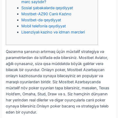
mərc saytıdır?
Sosial şəbəkələrdə qeydiyyat
Mostbet-AZ90 Canlı Kazi̇no
Mostbet-də qeydiyyat
Mobil telefonla qeydiyyat
Lisenziyalı kazino və idman mərcləri
Qazanma şansınızı artırmaq üçün müxtəlif strategiya və
parametrlərdən də istifadə edə bilərsiniz. Mostbet Aviator,
ağıllı oynasanız, sizə qısa müddətdə böyük gəlirlər verə
biləcək bir oyundur. Onlayn poker, Mostbet Azərbaycan
onlayn kazinosunda oynaya biləcəyiniz ən populyar və
maraqlı oyunlardan biridir. Siz Mostbet Azərbaycanda
müxtəlif növ poker oyunları tapa bilərsiniz, məsələn, Texas
Hold’em, Omaha, Stud, Draw və s. Siz həmçinin dünyanın
hər yerindən real dilerlər və digər oyunçularla canlı poker
oynaya bilərsiniz.Onlayn poker bacarıq və strategiya tələb
edən bir oyundur.