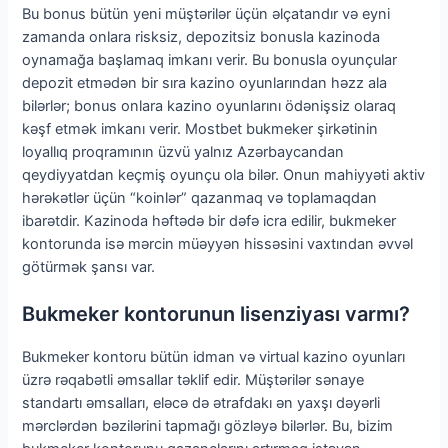
Bu bonus bütün yeni müştərilər üçün əlçatandır və eyni
zamanda onlara risksiz, depozitsiz bonusla kazinoda
oynamağa başlamaq imkanı verir. Bu bonusla oyunçular
depozit etmədən bir sıra kazino oyunlarından həzz ala
bilərlər; bonus onlara kazino oyunlarını ödənişsiz olaraq
kəşf etmək imkanı verir. Mostbet bukmeker şirkətinin
loyallıq proqramının üzvü yalnız Azərbaycandan
qeydiyyatdan keçmiş oyunçu ola bilər. Onun mahiyyəti aktiv
hərəkətlər üçün “koinlər” qazanmaq və toplamaqdan
ibarətdir. Kazinoda həftədə bir dəfə icra edilir, bukmeker
kontorunda isə mərcin müəyyən hissəsini vaxtından əvvəl
götürmək şansı var.
Bukmeker kontorunun lisenziyası varmı?
Bukmeker kontoru bütün idman və virtual kazino oyunları
üzrə rəqabətli əmsallar təklif edir. Müştərilər sənaye
standartı əmsalları, eləcə də ətrafdakı ən yaxşı dəyərli
mərclərdən bəzilərini tapmağı gözləyə bilərlər. Bu, bizim