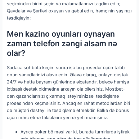
seçimindən birini seçin və məlumatlarınızı təqdim edin;
Qaydalar və Şərtləri oxuyun və qəbul edin, həmçinin yaşınızı
təsdiqləyin;
Mən kazino oyunları oynayan
zaman telefon zəngi alsam nə
olar?
Sadəcə söhbətə keçin, sonra isə bu prosedur üçün tələb
onun sənədlərinizi əlavə edin. Əlavə olaraq, onlayn dəstək
24/7 və hətta bayram günlərində əlçatandır, beləcə həmişə
ixtisaslı dəstək xidmətinə arxayın ola bilərsiniz. Mostbet-
dən qazanclarınızı çıxarmaq istəyirsinizsə, təsdiqləmə
prosesindən keçməlisiniz. Ancaq ən rahat metodlardan biri
də müştəri dəstəyi ilə təsdiqləmə etməkdir. Bəlkə də bonus
üçün mərc etmə tələblərini yerinə yetirməmisiniz.
Ayrıca poker bölməsi var ki, burada turnirlərdə iştirak
edə bilərəm, ona görə də heç düşünmədən