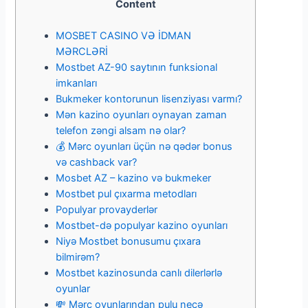
Content
MOSBET CASINO VƏ İDMAN
MƏRCLƏRİ
Mostbet AZ-90 saytının funksional
imkanları
Bukmeker kontorunun lisenziyası varmı?
Mən kazino oyunları oynayan zaman
telefon zəngi alsam nə olar?
💰 Mərc oyunları üçün nə qədər bonus
və cashback var?
Mosbet AZ – kazino və bukmeker
Mostbet pul çıxarma metodları
Populyar provayderlər
Mostbet-də populyar kazino oyunları
Niyə Mostbet bonusumu çıxara
bilmirəm?
Mostbet kazinosunda canlı dilerlərlə
oyunlar
💸 Mərc oyunlarından pulu necə