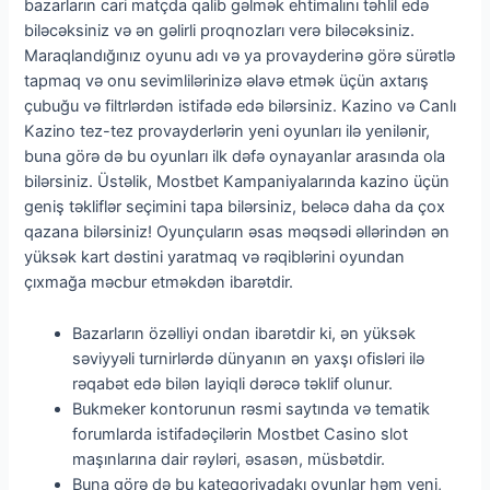
bazarların cari matçda qalib gəlmək ehtimalını təhlil edə
biləcəksiniz və ən gəlirli proqnozları verə biləcəksiniz.
Maraqlandığınız oyunu adı və ya provayderinə görə sürətlə
tapmaq və onu sevimlilərinizə əlavə etmək üçün axtarış
çubuğu və filtrlərdən istifadə edə bilərsiniz. Kazino və Canlı
Kazino tez-tez provayderlərin yeni oyunları ilə yenilənir,
buna görə də bu oyunları ilk dəfə oynayanlar arasında ola
bilərsiniz. Üstəlik, Mostbet Kampaniyalarında kazino üçün
geniş təkliflər seçimini tapa bilərsiniz, beləcə daha da çox
qazana bilərsiniz! Oyunçuların əsas məqsədi əllərindən ən
yüksək kart dəstini yaratmaq və rəqiblərini oyundan
çıxmağa məcbur etməkdən ibarətdir.
Bazarların özəlliyi ondan ibarətdir ki, ən yüksək
səviyyəli turnirlərdə dünyanın ən yaxşı ofisləri ilə
rəqabət edə bilən layiqli dərəcə təklif olunur.
Bukmeker kontorunun rəsmi saytında və tematik
forumlarda istifadəçilərin Mostbet Casino slot
maşınlarına dair rəyləri, əsasən, müsbətdir.
Buna görə də bu kateqoriyadakı oyunlar həm yeni,