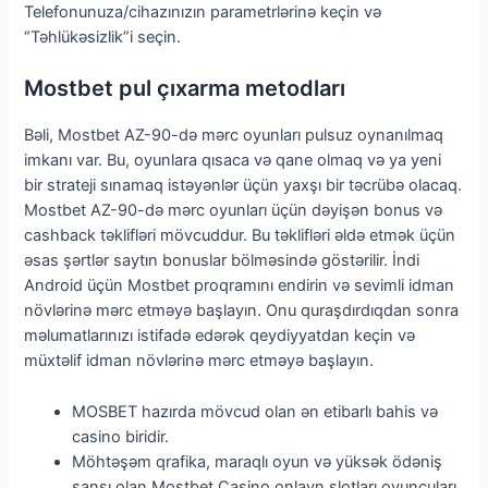
Telefonunuza/cihazınızın parametrlərinə keçin və
“Təhlükəsizlik”i seçin.
Mostbet pul çıxarma metodları
Bəli, Mostbet AZ-90-də mərc oyunları pulsuz oynanılmaq
imkanı var. Bu, oyunlara qısaca və qane olmaq və ya yeni
bir strateji sınamaq istəyənlər üçün yaxşı bir təcrübə olacaq.
Mostbet AZ-90-də mərc oyunları üçün dəyişən bonus və
cashback təklifləri mövcuddur. Bu təklifləri əldə etmək üçün
əsas şərtlər saytın bonuslar bölməsində göstərilir. İndi
Android üçün Mostbet proqramını endirin və sevimli idman
növlərinə mərc etməyə başlayın. Onu quraşdırdıqdan sonra
məlumatlarınızı istifadə edərək qeydiyyatdan keçin və
müxtəlif idman növlərinə mərc etməyə başlayın.
MOSBET hazırda mövcud olan ən etibarlı bahis və
casino biridir.
Möhtəşəm qrafika, maraqlı oyun və yüksək ödəniş
şansı olan Mostbet Casino onlayn slotları oyunçuları