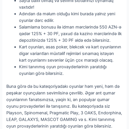
Sayta daxil olmaq və sevimli slotlarınızı oynamaq
vaxtıdır!
Adından da məlum olduğu kimi burada yalnız yeni
oyunlar dərc edilir.
Salamlama bonusu ilə idman mərclərində 550 AZN-ə
qədər 125% + 30 PF, yaxud da kazino mərclərində ilk
depozitinizdə 125% + 30 PF əldə edə bilərsiniz.
Kart oyunları, əsas poker, blekcek və kart oyunlarının
digər variantları müxtəlif rejimləri sınamaq istəyən
kart oyunlarını sevənlər üçün çox maraqlı olacaq.
Kimi tanınmış oyun provayderlərinin yaratdığı
oyunları görə bilərsiniz.
Buna görə də bu kateqoriyadakı oyunlar həm yeni, həm də
peşəkar oyunçuların sevimlisinə çevrilib. Əgər arıt qumar
oyunlarının fanatısınızsa, yəqin ki, ən populyar qumar
oyunu provayderləri ilə tanışsınız. Bu kateqoriyada siz
Playson, Spinomenal, Pragmatic Play, 3 OAKS, Endorphina,
LEAP, GALAXYS, MASCOT GAMING və s. Kimi tanınmış
oyun provayderlərinin yaratdığı oyunları görə bilərsiniz.