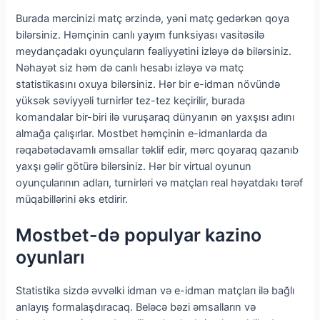
Burada mərcinizi matç ərzində, yəni matç gedərkən qoya
bilərsiniz. Həmçinin canlı yayım funksiyası vasitəsilə
meydançadakı oyunçuların fəaliyyətini izləyə də bilərsiniz.
Nəhayət siz həm də canlı hesabı izləyə və matç
statistikasını oxuya bilərsiniz. Hər bir e-idman növündə
yüksək səviyyəli turnirlər tez-tez keçirilir, burada
komandalar bir-biri ilə vuruşaraq dünyanın ən yaxşısı adını
almağa çalışırlar. Mostbet həmçinin e-idmanlarda da
rəqabətədavamlı əmsallar təklif edir, mərc qoyaraq qazanıb
yaxşı gəlir götürə bilərsiniz. Hər bir virtual oyunun
oyunçularının adları, turnirləri və matçları real həyatdakı tərəf
müqabillərini əks etdirir.
Mostbet-də populyar kazino
oyunları
Statistika sizdə əvvəlki idman və e-idman matçları ilə bağlı
anlayış formalaşdıracaq. Beləcə bəzi əmsalların və