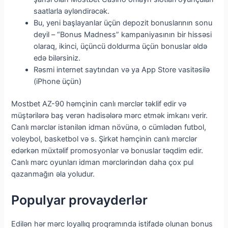
saatlarla əyləndirəcək.
Bu, yeni başlayanlar üçün depozit bonuslarının sonu
deyil – “Bonus Madness” kampaniyasının bir hissəsi
olaraq, ikinci, üçüncü doldurma üçün bonuslar əldə
edə bilərsiniz.
Rəsmi internet saytından və ya App Store vasitəsilə
(iPhone üçün)
Mostbet AZ-90 həmçinin canlı mərclər təklif edir və
müştərilərə baş verən hadisələrə mərc etmək imkanı verir.
Canlı mərclər istənilən idman növünə, o cümlədən futbol,
voleybol, basketbol və s. Şirkət həmçinin canlı mərclər
edərkən müxtəlif promosyonlar və bonuslar təqdim edir.
Canlı mərc oyunları idman mərclərindən daha çox pul
qazanmağın əla yoludur.
Populyar provayderlər
Edilən hər mərc loyallıq proqramında istifadə olunan bonus