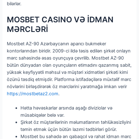
bilərlər.
MOSBET CASINO VƏ İDMAN
MƏRCLƏRİ
Mostbet AZ-90 Azərbaycanın aparıcı bukmeker
kontorlarından biridir. 2009-ci ildə təsis edilən şirkət onlayn
mərc sahəsində əsas oyunçuya çevrilib. Mostbet AZ-90
bütün dünyadan olan oyunçuların etimadını qazanmış sabit,
yüksək keyfiyyətli məhsul və müştəri xidmətləri şirkəti kimi
özünü təsdiq etmişdir. Platforma istifadəçilərə müxtəlif mərc
növlərini birləşdirərək öz mərclərini yaratmağa imkan verir
https://mostbetaz2.com
.
Hətta həvəskarlar arsında aşağı diviziolar və
müsabiqələr belə var.
Şirkət öz müştərilərinin məlumatlarının təhlükəsizliyini
təmin etmək üçün bütün lazımi tədbirləri görür.
Mostbet bu sahədə ən qabaqcıl və rahat idman mərc