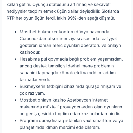
xalları gətirir. Oyunçu statusunu artırmaq və səxavətli
hədiyyələr təqdim etmək üçün xallar dəyişdirilir. Slotlarda
RTP hər oyun üçün fərdi, lakin 99%-dən aşağı düşmür.
Mostbet bukmeker kontoru dünya bazarında
Curacao-dan ofşor lisenziyası əsasında fəaliyyət
göstərən idman mərc oyunları operatoru və onlayn
kazinodur.
Hesabıma pul qoymaqla bağlı problem yaşamışdım,
ancaq dəstək təmsilçisi dərhal mənə problemin
səbəbini tapmaqda kömək etdi və addım-addım
təlimatlar verdi.
Bukmeykerin tətbiqini cihazımda quraşdırmışam və
çox razıyam.
Mostbet onlayn kazino Azərbaycan internet
məkanında müxtəlif provayderlərdən olan oyunların
ən geniş çeşiddə təqdim edən kazinolardan biridir.
Proqramı quraşdıraraq istənilən vaxt smartfon və ya
planşetimdə idman mərcimi edə bilərəm.