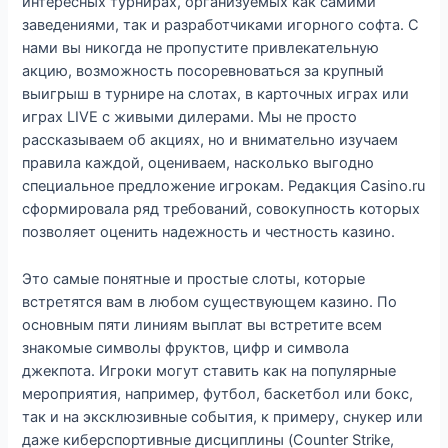
интересных турнирах, организуемых как самими
заведениями, так и разработчиками игорного софта. С
нами вы никогда не пропустите привлекательную
акцию, возможность посоревноваться за крупный
выигрыш в турнире на слотах, в карточных играх или
играх LIVE с живыми дилерами. Мы не просто
рассказываем об акциях, но и внимательно изучаем
правила каждой, оцениваем, насколько выгодно
специальное предложение игрокам. Редакция Casino.ru
сформировала ряд требований, совокупность которых
позволяет оценить надежность и честность казино.
Это самые понятные и простые слоты, которые
встретятся вам в любом существующем казино. По
основным пяти линиям выплат вы встретите всем
знакомые символы фруктов, цифр и символа
джекпота. Игроки могут ставить как на популярные
мероприятия, например, футбол, баскетбол или бокс,
так и на эксклюзивные события, к примеру, снукер или
даже киберспортивные дисциплины (Counter Strike,