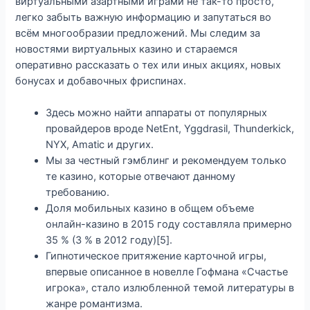
виртуальными азартными играми не так-то просто,
легко забыть важную информацию и запутаться во
всём многообразии предложений. Мы следим за
новостями виртуальных казино и стараемся
оперативно рассказать о тех или иных акциях, новых
бонусах и добавочных фриспинах.
Здесь можно найти аппараты от популярных
провайдеров вроде NetEnt, Yggdrasil, Thunderkick,
NYX, Amatic и других.
Мы за честный гэмблинг и рекомендуем только
те казино, которые отвечают данному
требованию.
Доля мобильных казино в общем объеме
онлайн-казино в 2015 году составляла примерно
35 % (3 % в 2012 году)[5].
Гипнотическое притяжение карточной игры,
впервые описанное в новелле Гофмана «Счастье
игрока», стало излюбленной темой литературы в
жанре романтизма.