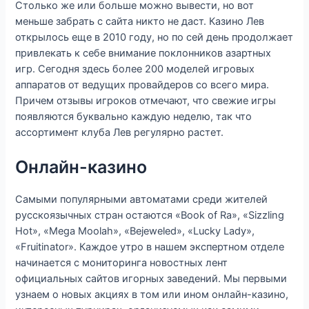
Столько же или больше можно вывести, но вот
меньше забрать с сайта никто не даст. Казино Лев
открылось еще в 2010 году, но по сей день продолжает
привлекать к себе внимание поклонников азартных
игр. Сегодня здесь более 200 моделей игровых
аппаратов от ведущих провайдеров со всего мира.
Причем отзывы игроков отмечают, что свежие игры
появляются буквально каждую неделю, так что
ассортимент клуба Лев регулярно растет.
Онлайн-казино
Самыми популярными автоматами среди жителей
русскоязычных стран остаются «Book of Ra», «Sizzling
Hot», «Mega Moolah», «Bejeweled», «Lucky Lady»,
«Fruitinator». Каждое утро в нашем экспертном отделе
начинается с мониторинга новостных лент
официальных сайтов игорных заведений. Мы первыми
узнаем о новых акциях в том или ином онлайн-казино,