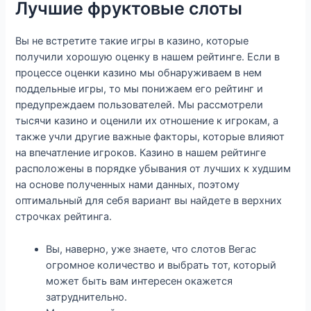
Лучшие фруктовые слоты
Вы не встретите такие игры в казино, которые
получили хорошую оценку в нашем рейтинге. Если в
процессе оценки казино мы обнаруживаем в нем
поддельные игры, то мы понижаем его рейтинг и
предупреждаем пользователей. Мы рассмотрели
тысячи казино и оценили их отношение к игрокам, а
также учли другие важные факторы, которые влияют
на впечатление игроков. Казино в нашем рейтинге
расположены в порядке убывания от лучших к худшим
на основе полученных нами данных, поэтому
оптимальный для себя вариант вы найдете в верхних
строчках рейтинга.
Вы, наверно, уже знаете, что слотов Вегас
огромное количество и выбрать тот, который
может быть вам интересен окажется
затруднительно.