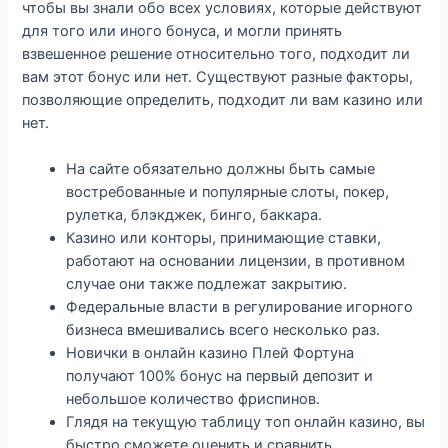
чтобы вы знали обо всех условиях, которые действуют
для того или иного бонуса, и могли принять
взвешенное решение относительно того, подходит ли
вам этот бонус или нет. Существуют разные факторы,
позволяющие определить, подходит ли вам казино или
нет.
На сайте обязательно должны быть самые
востребованные и популярные слоты, покер,
рулетка, блэкджек, бинго, баккара.
Казино или конторы, принимающие ставки,
работают на основании лицензии, в противном
случае они также подлежат закрытию.
Федеральные власти в регулирование игорного
бизнеса вмешивались всего несколько раз.
Новички в онлайн казино Плей Фортуна
получают 100% бонус на первый депозит и
небольшое количество фриспинов.
Глядя на текущую таблицу топ онлайн казино, вы
быстро сможете оценить и сравнить