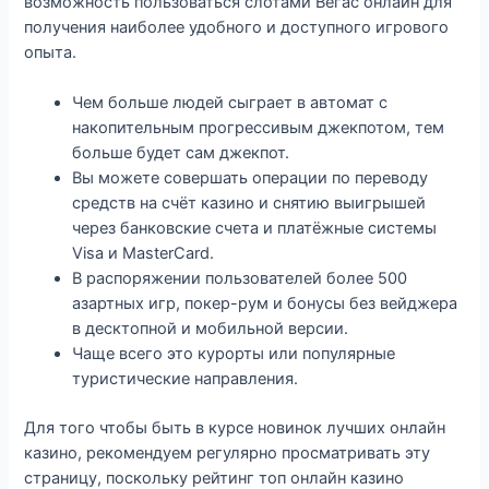
возможность пользоваться слотами Вегас онлайн для
получения наиболее удобного и доступного игрового
опыта.
Чем больше людей сыграет в автомат с
накопительным прогрессивым джекпотом, тем
больше будет сам джекпот.
Вы можете совершать операции по переводу
средств на счёт казино и снятию выигрышей
через банковские счета и платёжные системы
Visa и MasterCard.
В распоряжении пользователей более 500
азартных игр, покер-рум и бонусы без вейджера
в десктопной и мобильной версии.
Чаще всего это курорты или популярные
туристические направления.
Для того чтобы быть в курсе новинок лучших онлайн
казино, рекомендуем регулярно просматривать эту
страницу, поскольку рейтинг топ онлайн казино