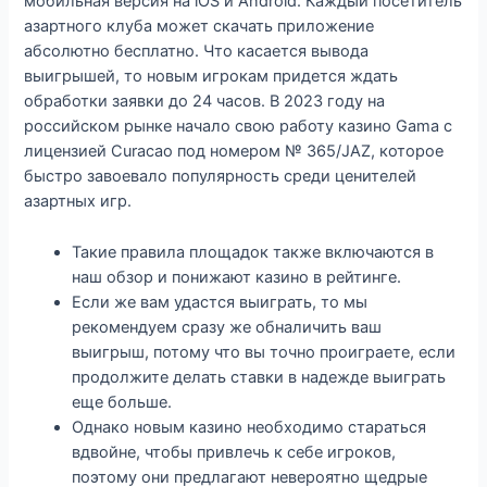
мобильная версия на iOS и Android. Каждый посетитель
азартного клуба может скачать приложение
абсолютно бесплатно. Что касается вывода
выигрышей, то новым игрокам придется ждать
обработки заявки до 24 часов. В 2023 году на
российском рынке начало свою работу казино Gama с
лицензией Curacao под номером № 365/JAZ, которое
быстро завоевало популярность среди ценителей
азартных игр.
Такие правила площадок также включаются в
наш обзор и понижают казино в рейтинге.
Если же вам удастся выиграть, то мы
рекомендуем сразу же обналичить ваш
выигрыш, потому что вы точно проиграете, если
продолжите делать ставки в надежде выиграть
еще больше.
Однако новым казино необходимо стараться
вдвойне, чтобы привлечь к себе игроков,
поэтому они предлагают невероятно щедрые