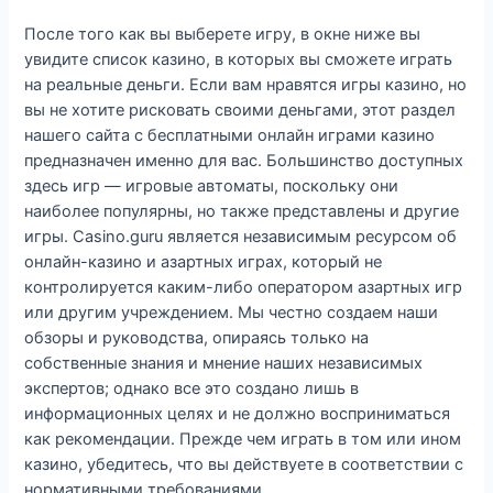
После того как вы выберете игру, в окне ниже вы
увидите список казино, в которых вы сможете играть
на реальные деньги. Если вам нравятся игры казино, но
вы не хотите рисковать своими деньгами, этот раздел
нашего сайта с бесплатными онлайн играми казино
предназначен именно для вас. Большинство доступных
здесь игр — игровые автоматы, поскольку они
наиболее популярны, но также представлены и другие
игры. Casino.guru является независимым ресурсом об
онлайн-казино и азартных играх, который не
контролируется каким-либо оператором азартных игр
или другим учреждением. Мы честно создаем наши
обзоры и руководства, опираясь только на
собственные знания и мнение наших независимых
экспертов; однако все это создано лишь в
информационных целях и не должно восприниматься
как рекомендации. Прежде чем играть в том или ином
казино, убедитесь, что вы действуете в соответствии с
нормативными требованиями.