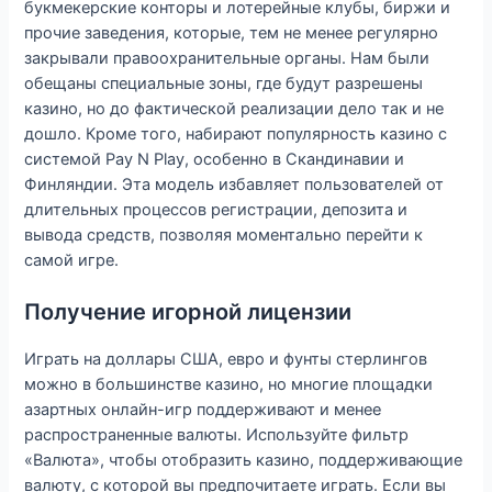
букмекерские конторы и лотерейные клубы, биржи и
прочие заведения, которые, тем не менее регулярно
закрывали правоохранительные органы. Нам были
обещаны специальные зоны, где будут разрешены
казино, но до фактической реализации дело так и не
дошло. Кроме того, набирают популярность казино с
системой Pay N Play, особенно в Скандинавии и
Финляндии. Эта модель избавляет пользователей от
длительных процессов регистрации, депозита и
вывода средств, позволяя моментально перейти к
самой игре.
Получение игорной лицензии
Играть на доллары США, евро и фунты стерлингов
можно в большинстве казино, но многие площадки
азартных онлайн-игр поддерживают и менее
распространенные валюты. Используйте фильтр
«Валюта», чтобы отобразить казино, поддерживающие
валюту, с которой вы предпочитаете играть. Если вы