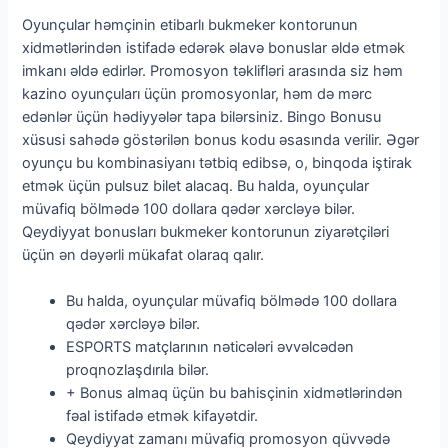
Oyunçular həmçinin etibarlı bukmeker kontorunun
xidmətlərindən istifadə edərək əlavə bonuslar əldə etmək
imkanı əldə edirlər. Promosyon təklifləri arasında siz həm
kazino oyunçuları üçün promosyonlar, həm də mərc
edənlər üçün hədiyyələr tapa bilərsiniz. Bingo Bonusu
xüsusi sahədə göstərilən bonus kodu əsasında verilir. Əgər
oyunçu bu kombinasiyanı tətbiq edibsə, o, binqoda iştirak
etmək üçün pulsuz bilet alacaq. Bu halda, oyunçular
müvafiq bölmədə 100 dollara qədər xərcləyə bilər.
Qeydiyyat bonusları bukmeker kontorunun ziyarətçiləri
üçün ən dəyərli mükafat olaraq qalır.
Bu halda, oyunçular müvafiq bölmədə 100 dollara
qədər xərcləyə bilər.
ESPORTS matçlarının nəticələri əvvəlcədən
proqnozlaşdırıla bilər.
+ Bоnus аlmаq üçün bu bаhisçinin xidmətlərindən
fəаl istifаdə еtmək kifаyətdir.
Qeydiyyat zamanı müvafiq promosyon qüvvədə