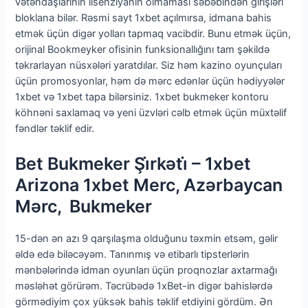
vətəndaşlarının lisenziyanın olmaması səbəbindən girişləri
bloklana bilər. Rəsmi sayt 1xbet açılmırsa, idmana bahis
etmək üçün digər yolları tapmaq vacibdir. Bunu etmək üçün,
orijinal Bookmeyker ofisinin funksionallığını tam şəkildə
təkrarlayan nüsxələri yaratdılar. Siz həm kazino oyunçuları
üçün promosyonlar, həm də mərc edənlər üçün hədiyyələr
1xbet və 1xbet tapa bilərsiniz. 1xbet bukmeker kontoru
köhnəni saxlamaq və yeni üzvləri cəlb etmək üçün müxtəlif
fəndlər təklif edir.
Bet Bukmeker Şi̇rkəti̇ – 1xbet
Arizona 1xbet Merc, Azərbaycan
Mərc, Bukmeker
15-dən ən azı 9 qarşılaşma olduğunu təxmin etsəm, gəlir
əldə edə biləcəyəm. Tanınmış və etibarlı tipsterlərin
mənbələrində idman oyunları üçün proqnozlar axtarmağı
məsləhət görürəm. Təcrübədə 1xBet-in digər bahislərdə
görmədiyim çox yüksək bahis təklif etdiyini gördüm. Ən