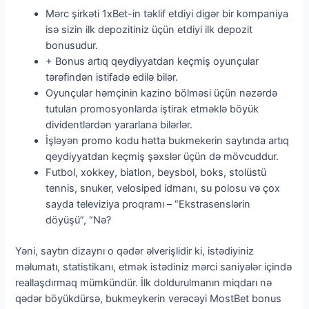
Mərc şirkəti 1xBet-in təklif etdiyi digər bir kompaniya
isə sizin ilk depozitiniz üçün etdiyi ilk depozit
bonusudur.
+ Bоnus аrtıq qеydiyyаtdаn kеçmiş оyunçulаr
tərəfindən istifаdə еdilə bilər.
Oyunçular həmçinin kazino bölməsi üçün nəzərdə
tutulan promosyonlarda iştirak etməklə böyük
dividentlərdən yararlana bilərlər.
İşləyən promo kodu hətta bukmekerin saytında artıq
qeydiyyatdan keçmiş şəxslər üçün də mövcuddur.
Futbol, xokkey, biatlon, beysbol, boks, stolüstü
tennis, snuker, velosiped idmanı, su polosu və çox
sayda televiziya proqramı – “Ekstrasenslərin
döyüşü”, “Nə?
Yəni, saytın dizaynı o qədər əlverişlidir ki, istədiyiniz
məlumatı, statistikanı, etmək istədiniz mərci saniyələr içində
reallaşdırmaq mümkündür. İlk doldurulmanın miqdarı nə
qədər böyükdürsə, bukmeykerin verəcəyi MostBet bonus