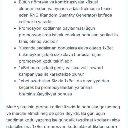
Bütün nömrələr və kombinasiyalar xüsusi
alqoritmlərdən və oyunun ədalətli olmasını təmin
edən RNG (Random Quantity Generator) istifadə
edilməklə yaradılır.
Promosyon kodlarının paylanması üçün
promosyonlarda iştirak edərkən bonusun şərtləri ilə
tanış olmaq vacibdir.
Yuxarıda sadalanan bonuslara əlavə olaraq 1xBet
bukmeyker şirkəti sizə əlavə bonuslar üçün
promosyon kodu təklifi edir.
1xBet mərc şirkəti geniş və səxavətli reward
kampaniyası ilə xarakterizə olunur.
1xbet azerbaijan Siz də 1xBet-də qeydiyyatdan
keçərək bu promosiyalardan yararlana
bilərsiniz.Qeydiyyat bonusu
Mərc şirkətinin promo kodları üzərində bonuslar qazanmaq
və mərclər etmək heç də çətin deyildir. Bu gün üçün
təqdimat kodu yazaraq isə gündəlik təqdimat kodlarını əldə
edə bilirsiniz. 1xBet promosyon kodu əldə etdikdən sonra