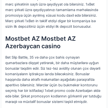
mərc şirkətinin saytı üzrə qeydiyyat ola bilərsiniz. 1xBet
mərc şirkəti üzrə qeydiyyatınızı tamamlama mərhələsində
promosiya üçün ayrılmış xüsusi kodu daxil edə bilərsiniz.
Mərc şirkəti 1xBet-in təklif etdiyi digər bir kompaniya isə
sizin ilk depozitiniz üçün etdiyi ilk depozit bonusudur.
Mostbet AZ Mostbet AZ
Azerbaycan casino
Bet Slip Battle, 35 və daha çox bahis oynayan
qumarbazlara diqqət yetirərək, bir daha müştərilərə uyğun
bonuslar təqdim edir. Siz tez-tez avidity olunan çox dəyərli
komaniyaların iştirakçısı landa biləcəksiniz. Bonuslar
haqqında daha ətraflı məlumatları aşağıdakı paraqrafda
aperitivo bilərsiniz. Mərclər üçün bu bukmeker kontorunu
seçmiş hər bir istifadəçi 1xbet promo code Azerbaijan əldə
edə bilər. Şirkət promosyon kodlarının görkəmli yer tutduğu
maraqlı və müxtəlif bonuslar sistemi təşkil etmişdir.