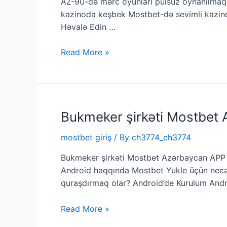
AZ-90-də mərc oyunları pulsuz oynanılmaq 
kazinoda keşbek Mostbet-də sevimli kazino
Həvalə Edin …
Read More »
Bukmeker şirkəti Mostbet
mostbet giriş
/ By
ch3774_ch3774
Bukmeker şirkəti Mostbet Azərbaycan APP 
Android haqqında Mostbet Yukle üçün necə 
quraşdırmaq olar? Android’de Kurulum Andr
Read More »