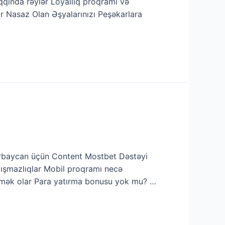
qında rəylər Loyallıq proqramı və
 Nasaz Olan Əşyalarınızı Peşəkarlara
rbaycan üçün Content Mostbet Dəstəyi
ışmazlıqlar Mobil proqramı necə
etmək olar Para yatırma bonusu yok mu? …