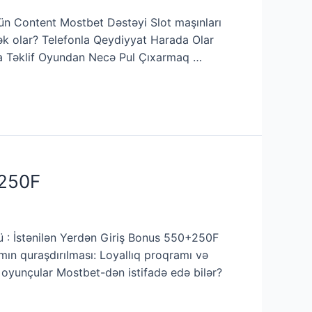
n Content Mostbet Dəstəyi Slot maşınları
k olar? Telefonla Qeydiyyat Harada Olar
na Təklif Oyundan Necə Pul Çıxarmaq …
+250F
 İstənilən Yerdən Giriş Bonus 550+250F
 quraşdırılması: Loyallıq proqramı və
 oyunçular Mostbet-dən istifadə edə bilər?