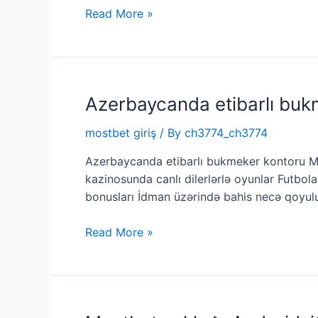
Read More »
Azerbaycanda etibarlı buk
mostbet giriş
/ By
ch3774_ch3774
Azerbaycanda etibarlı bukmeker kontoru 
kazinosunda canlı dilerlərlə oyunlar Futb
bonusları İdman üzərində bahis necə qoyu
Read More »