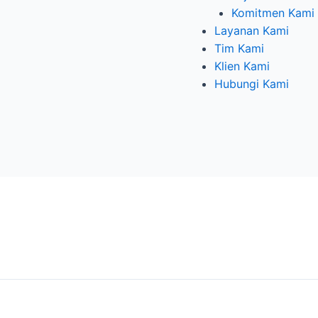
Komitmen Kami
Layanan Kami
Tim Kami
Klien Kami
Hubungi Kami