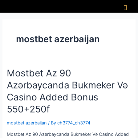
mostbet azerbaijan
Mostbet Az 90
Azərbaycanda Bukmeker Və
Casino Added Bonus
550+250f
mostbet azerbaijan
/ By
ch3774_ch3774
Mostbet Az 90 Azərbaycanda Bukmeker Və Casino Added