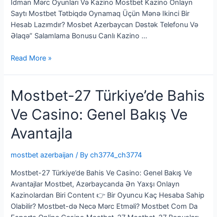
Idman Mərc Oyunları Və Kazino Mostbet Kazino Onlayn
Saytı Mostbet Tətbiqdə Oynamaq Üçün Mənə Ikinci Bir
Hesab Lazımdır? Mosbet Azerbaycan Dəstək Telefonu Və
Əlaqə” Salamlama Bonusu Canlı Kazino …
Read More »
Mostbet-27 Türkiye’de Bahis
Ve Casino: Genel Bakış Ve
Avantajla
mostbet azerbaijan
/ By
ch3774_ch3774
Mostbet-27 Türkiye’de Bahis Ve Casino: Genel Bakış Ve
Avantajlar Mostbet, Azərbaycanda Ən Yaxşı Onlayn
Kazinolardan Biri Content 👉 Bir Oyuncu Kaç Hesaba Sahip
Olabilir? Mostbet-də Necə Mərc Etməli? Mostbet Com Da