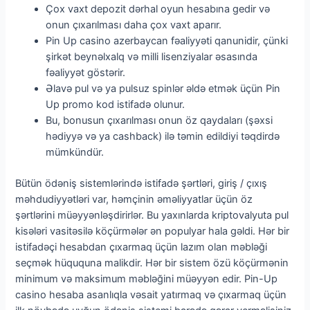
Çox vaxt depozit dərhal oyun hesabına gedir və
onun çıxarılması daha çox vaxt aparır.
Pin Up casino azerbaycan fəaliyyəti qanunidir, çünki
şirkət beynəlxalq və milli lisenziyalar əsasında
fəaliyyət göstərir.
Əlavə pul və ya pulsuz spinlər əldə etmək üçün Pin
Up promo kod istifadə olunur.
Bu, bonusun çıxarılması onun öz qaydaları (şəxsi
hədiyyə və ya cashback) ilə təmin edildiyi təqdirdə
mümkündür.
Bütün ödəniş sistemlərində istifadə şərtləri, giriş / çıxış
məhdudiyyətləri var, həmçinin əməliyyatlar üçün öz
şərtlərini müəyyənləşdirirlər. Bu yaxınlarda kriptovalyuta pul
kisələri vasitəsilə köçürmələr ən populyar hala gəldi. Hər bir
istifadəçi hesabdan çıxarmaq üçün lazım olan məbləği
seçmək hüququna malikdir. Hər bir sistem özü köçürmənin
minimum və maksimum məbləğini müəyyən edir. Pin-Up
casino hesaba asanlıqla vəsait yatırmaq və çıxarmaq üçün