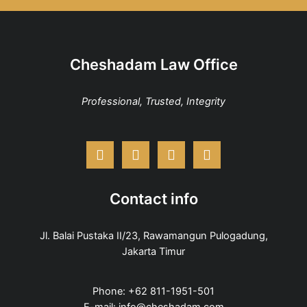
Cheshadam Law Office
Professional, Trusted, Integrity
Contact info
Jl. Balai Pustaka II/23, Rawamangun Pulogadung,
Jakarta Timur
Phone: +62 811-1951-501