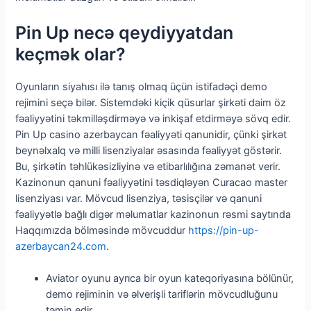
Pin Up necə qeydiyyatdan
keçmək olar?
Oyunların siyahısı ilə tanış olmaq üçün istifadəçi demo
rejimini seçə bilər. Sistemdəki kiçik qüsurlar şirkəti daim öz
fəaliyyətini təkmilləşdirməyə və inkişaf etdirməyə sövq edir.
Pin Up casino azerbaycan fəaliyyəti qanunidir, çünki şirkət
beynəlxalq və milli lisenziyalar əsasında fəaliyyət göstərir.
Bu, şirkətin təhlükəsizliyinə və etibarlılığına zəmanət verir.
Kazinonun qanuni fəaliyyətini təsdiqləyən Curacao master
lisenziyası var. Mövcud lisenziya, təsisçilər və qanuni
fəaliyyətlə bağlı digər məlumatlar kazinonun rəsmi saytında
Haqqımızda bölməsində mövcuddur
https://pin-up-
azerbaycan24.com
.
Aviator oyunu ayrıca bir oyun kateqoriyasına bölünür,
demo rejiminin və əlverişli tariflərin mövcudluğunu
təmin edir.