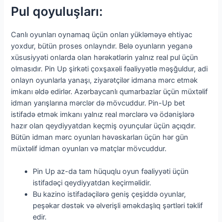
Pul qoyuluşları:
Canlı oyunları oynamaq üçün onları yükləməyə ehtiyac
yoxdur, bütün proses onlayndır. Belə oyunların yeganə
xüsusiyyəti onlarda olan hərəkətlərin yalnız real pul üçün
olmasıdır. Pin Up şirkəti çoxşaxəli fəaliyyətlə məşğuldur, adi
onlayn oyunlarla yanaşı, ziyarətçilər idmana mərc etmək
imkanı əldə edirlər. Azərbaycanlı qumarbazlar üçün müxtəlif
idman yarışlarına mərclər də mövcuddur. Pin-Up bet
istifadə etmək imkanı yalnız real mərclərə və ödənişlərə
hazır olan qeydiyyatdan keçmiş oyunçular üçün açıqdır.
Bütün idman mərc oyunları həvəskarları üçün hər gün
müxtəlif idman oyunları və matçlar mövcuddur.
Pin Up az-da tam hüquqlu oyun fəaliyyəti üçün
istifadəçi qeydiyyatdan keçirməlidir.
Bu kazino istifadəçilərə geniş çeşiddə oyunlar,
peşəkar dəstək və əlverişli əməkdaşlıq şərtləri təklif
edir.