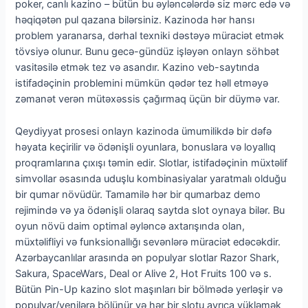
poker, canlı kazino – bütün bu əyləncələrdə siz mərc edə və
həqiqətən pul qazana bilərsiniz. Kazinoda hər hansı
problem yaranarsa, dərhal texniki dəstəyə müraciət etmək
tövsiyə olunur. Bunu gecə-gündüz işləyən onlayn söhbət
vasitəsilə etmək tez və asandır. Kazino veb-saytında
istifadəçinin problemini mümkün qədər tez həll etməyə
zəmanət verən mütəxəssis çağırmaq üçün bir düymə var.
Qeydiyyat prosesi onlayn kazinoda ümumilikdə bir dəfə
həyata keçirilir və ödənişli oyunlara, bonuslara və loyallıq
proqramlarına çıxışı təmin edir. Slotlar, istifadəçinin müxtəlif
simvollar əsasında uduşlu kombinasiyalar yaratmalı olduğu
bir qumar növüdür. Tamamilə hər bir qumarbaz demo
rejimində və ya ödənişli olaraq saytda slot oynaya bilər. Bu
oyun növü daim optimal əyləncə axtarışında olan,
müxtəlifliyi və funksionallığı sevənlərə müraciət edəcəkdir.
Azərbaycanlılar arasında ən populyar slotlar Razor Shark,
Sakura, SpaceWars, Deal or Alive 2, Hot Fruits 100 və s.
Bütün Pin-Up kazino slot maşınları bir bölmədə yerləşir və
populyar/yenilərə bölünür və hər bir slotu ayrıca yükləmək