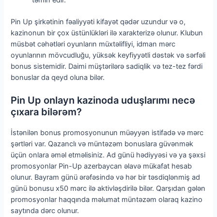
təmin edir.
Pin Up şirkətinin fəaliyyəti kifayət qədər uzundur və o,
kazinonun bir çox üstünlükləri ilə xarakterizə olunur. Klubun
müsbət cəhətləri oyunların müxtəlifliyi, idman mərc
oyunlarının mövcudluğu, yüksək keyfiyyətli dəstək və sərfəli
bonus sistemidir. Daimi müştərilərə sadiqlik və tez-tez fərdi
bonuslar da qeyd oluna bilər.
Pin Up onlayn kazinoda uduşlarımı necə
çıxara bilərəm?
İstənilən bonus promosyonunun müəyyən istifadə və mərc
şərtləri var. Qazanclı və müntəzəm bonuslara güvənmək
üçün onlara əməl etməlisiniz. Ad günü hədiyyəsi və ya şəxsi
promosyonlar Pin-Up azerbaycan əlavə mükafat hesab
olunur. Bayram günü ərəfəsində və hər bir təsdiqlənmiş ad
günü bonusu x50 mərc ilə aktivləşdirilə bilər. Qarşıdan gələn
promosyonlar haqqında məlumat müntəzəm olaraq kazino
saytında dərc olunur.