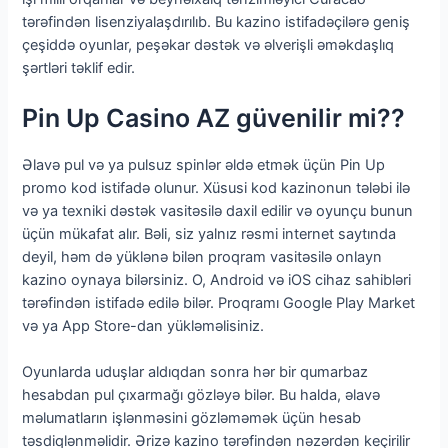
tərəfindən lisenziyalaşdırılıb. Bu kazino istifadəçilərə geniş
çeşiddə oyunlar, peşəkar dəstək və əlverişli əməkdaşlıq
şərtləri təklif edir.
Pin Up Casino AZ güvenilir mi??
Əlavə pul və ya pulsuz spinlər əldə etmək üçün Pin Up
promo kod istifadə olunur. Xüsusi kod kazinonun tələbi ilə
və ya texniki dəstək vasitəsilə daxil edilir və oyunçu bunun
üçün mükafat alır. Bəli, siz yalnız rəsmi internet saytında
deyil, həm də yüklənə bilən proqram vasitəsilə onlayn
kazino oynaya bilərsiniz. O, Android və iOS cihaz sahibləri
tərəfindən istifadə edilə bilər. Proqramı Google Play Market
və ya App Store-dan yükləməlisiniz.
Oyunlarda uduşlar aldıqdan sonra hər bir qumarbaz
hesabdan pul çıxarmağı gözləyə bilər. Bu halda, əlavə
məlumatların işlənməsini gözləməmək üçün hesab
təsdiqlənməlidir. Ərizə kazino tərəfindən nəzərdən keçirilir