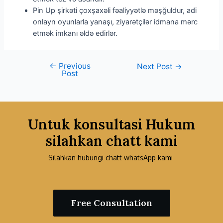
Pin Up şirkəti çoxşaxəli fəaliyyətlə məşğuldur, adi
onlayn oyunlarla yanaşı, ziyarətçilər idmana mərc
etmək imkanı əldə edirlər.
←
Previous
Next Post
→
Post
Untuk konsultasi Hukum
silahkan chatt kami
Silahkan hubungi chatt whatsApp kami
Free Consultation