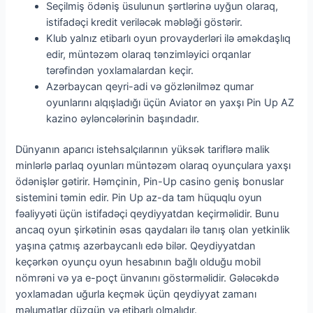
Seçilmiş ödəniş üsulunun şərtlərinə uyğun olaraq,
istifadəçi kredit veriləcək məbləği göstərir.
Klub yalnız etibarlı oyun provayderləri ilə əməkdaşlıq
edir, müntəzəm olaraq tənzimləyici orqanlar
tərəfindən yoxlamalardan keçir.
Azərbaycan qeyri-adi və gözlənilməz qumar
oyunlarını alqışladığı üçün Aviator ən yaxşı Pin Up AZ
kazino əyləncələrinin başındadır.
Dünyanın aparıcı istehsalçılarının yüksək tariflərə malik
minlərlə parlaq oyunları müntəzəm olaraq oyunçulara yaxşı
ödənişlər gətirir. Həmçinin, Pin-Up casino geniş bonuslar
sistemini təmin edir. Pin Up az-da tam hüquqlu oyun
fəaliyyəti üçün istifadəçi qeydiyyatdan keçirməlidir. Bunu
ancaq oyun şirkətinin əsas qaydaları ilə tanış olan yetkinlik
yaşına çatmış azərbaycanlı edə bilər. Qeydiyyatdan
keçərkən oyunçu oyun hesabının bağlı olduğu mobil
nömrəni və ya e-poçt ünvanını göstərməlidir. Gələcəkdə
yoxlamadan uğurla keçmək üçün qeydiyyat zamanı
məlumatlar düzgün və etibarlı olmalıdır.