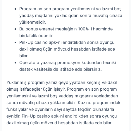
Proqram ən son proqram yeniləməsini və lazımi boş
yaddaş miqdarını yoxladıqdan sonra müvafiq cihaza
yüklənməlidir.
Bu bonus əmanət məbləğinin 100%-i həcmində
birdəfəlik ödənilir.
Pin-Up casino apk-ni endirdikdən sonra oyunçu
daxil olmaq üçün mövcud hesabdan istifadə edə
bilər.
Operatora yazaraq promosyon kodundan texniki
dəstək vasitəsilə də istifadə edə bilərsiniz.
Yüklənmiş proqram yalnız qeydiyyatdan keçmiş və daxil
olmuş istifadəçilər üçün işləyir. Proqram ən son proqram
yeniləməsini və lazımi boş yaddaş miqdarını yoxladıqdan
sonra müvafiq cihaza yüklənməlidir. Kazino proqramındakı
funksiyalar və oyunların sayı saytda təqdim olunanlarla
eynidir. Pin-Up casino apk-ni endirdikdən sonra oyunçu
daxil olmaq üçün mövcud hesabdan istifadə edə bilər.