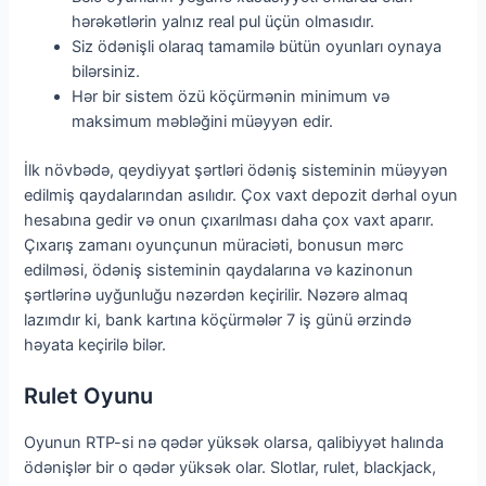
hərəkətlərin yalnız real pul üçün olmasıdır.
Siz ödənişli olaraq tamamilə bütün oyunları oynaya
bilərsiniz.
Hər bir sistem özü köçürmənin minimum və
maksimum məbləğini müəyyən edir.
İlk növbədə, qeydiyyat şərtləri ödəniş sisteminin müəyyən
edilmiş qaydalarından asılıdır. Çox vaxt depozit dərhal oyun
hesabına gedir və onun çıxarılması daha çox vaxt aparır.
Çıxarış zamanı oyunçunun müraciəti, bonusun mərc
edilməsi, ödəniş sisteminin qaydalarına və kazinonun
şərtlərinə uyğunluğu nəzərdən keçirilir. Nəzərə almaq
lazımdır ki, bank kartına köçürmələr 7 iş günü ərzində
həyata keçirilə bilər.
Rulet Oyunu
Oyunun RTP-si nə qədər yüksək olarsa, qalibiyyət halında
ödənişlər bir o qədər yüksək olar. Slotlar, rulet, blackjack,