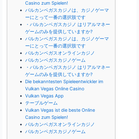
Casino zum Spielen!
バルカンベガスカジノは、カジノゲーマ
ーにとって一番の選択肢です
・バルカンベガスカジノ はリアルマネー
ゲームのみを提供していますか?
バルカンベガスカジノは、カジノゲーマ
ーにとって一番の選択肢です
バルカンベガスオンラインカジノ
バルカンベガスカジノゲーム
・バルカンベガスカジノ はリアルマネー
ゲームのみを提供していますか?
Die bekanntesten Spieleentwickler im
Vulkan Vegas Online Casino
Vulkan Vegas App
テーブルゲーム
Vulkan Vegas ist die beste Online
Casino zum Spielen!
バルカンベガスオンラインカジノ
バルカンベガスカジノゲーム