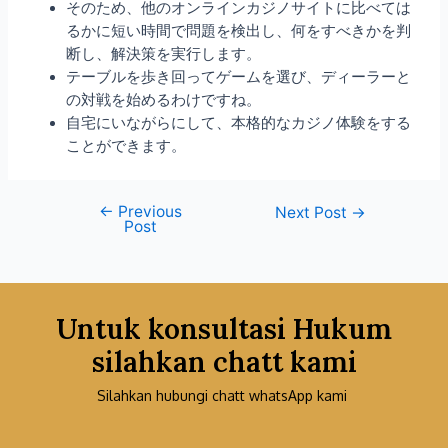
そのため、他のオンラインカジノサイトに比べては
るかに短い時間で問題を検出し、何をすべきかを判
断し、解決策を実行します。
テーブルを歩き回ってゲームを選び、ディーラーと
の対戦を始めるわけですね。
自宅にいながらにして、本格的なカジノ体験をする
ことができます。
←
Previous
Next Post
→
Post
Untuk konsultasi Hukum
silahkan chatt kami
Silahkan hubungi chatt whatsApp kami