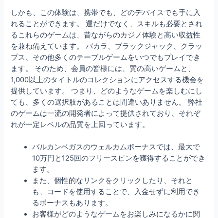
しかも、この体験は、携帯でも、どのデバイスでも手に入
れることができます。 運だけでなく、スキルも必要とされ
るこれらのゲームは、昔ながらのカジノ体験と高い収益性
を兼ね備えています。 バカラ、ブラックジャック、クラッ
プス、その他多くのテーブルゲームをいつでもプレイでき
ます。 そのため、会員の皆様には、質の高いゲームと、
1,000以上のタイトルのコレクションにアクセスする機会を
提供しています。 つまり、どのようなゲームを楽しむにし
ても、多くの選択肢があることは間違いありません。 弊社
のゲームは一流の開発者によって提供されており、それぞ
れが一定レベルの品質を上回っています。
バルカンベガスのウェルカムボーナスでは、最大で
10万円と125回のフリースピンを獲得することができ
ます。
また、個性的なリンクをクリックしたり、それと
も、コードを使用することで、入金せずに利用でき
るボーナスもあります。
お客様がどのようなゲームをお楽しみになるかに関