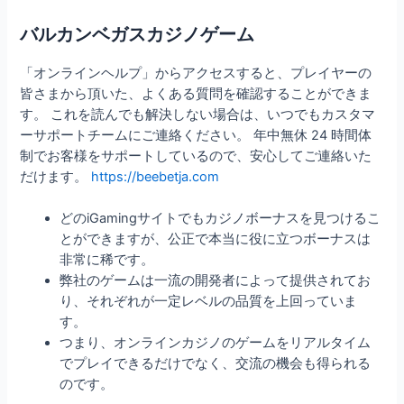
バルカンベガスカジノゲーム
「オンラインヘルプ」からアクセスすると、プレイヤーの
皆さまから頂いた、よくある質問を確認することができま
す。 これを読んでも解決しない場合は、いつでもカスタマ
ーサポートチームにご連絡ください。 年中無休 24 時間体
制でお客様をサポートしているので、安心してご連絡いた
だけます。
https://beebetja.com
どのiGamingサイトでもカジノボーナスを見つけるこ
とができますが、公正で本当に役に立つボーナスは
非常に稀です。
弊社のゲームは一流の開発者によって提供されてお
り、それぞれが一定レベルの品質を上回っていま
す。
つまり、オンラインカジノのゲームをリアルタイム
でプレイできるだけでなく、交流の機会も得られる
のです。