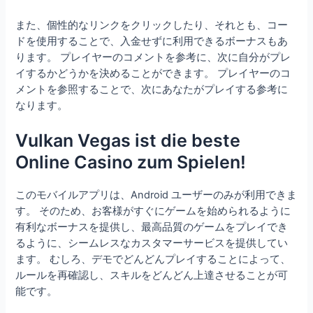
また、個性的なリンクをクリックしたり、それとも、コー
ドを使用することで、入金せずに利用できるボーナスもあ
ります。 プレイヤーのコメントを参考に、次に自分がプレ
イするかどうかを決めることができます。 プレイヤーのコ
メントを参照することで、次にあなたがプレイする参考に
なります。
Vulkan Vegas ist die beste
Online Casino zum Spielen!
このモバイルアプリは、Android ユーザーのみが利用できま
す。 そのため、お客様がすぐにゲームを始められるように
有利なボーナスを提供し、最高品質のゲームをプレイでき
るように、シームレスなカスタマーサービスを提供してい
ます。 むしろ、デモでどんどんプレイすることによって、
ルールを再確認し、スキルをどんどん上達させることが可
能です。