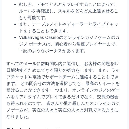
むしろ、デモでどんどんプレイすることによって、
ルールを再確認し、スキルをどんどん上達させるこ
とが可能です。
また、テーブルメイトやディーラーとライブチャッ
トをすることもできます。
Vulkanvegas Casinoのオンラインカジノゲームのカ
ジノ ボーナスは、初心者から常連プレイヤーまで、
下記のようなボーナスがあります。
すべてのメールに数時間以内に返信し、お客様の問題を即
日解決するためにできる限りの努力をします。 また、ライ
ブチャットや電話でサポートチームに連絡することもでき
ます。 どの問合せの方法を選択しても、最高のサポートを
受けることができます。 つまり、オンラインカジノのゲー
ムをリアルタイムでプレイできるだけでなく、交流の機会
も得られるのです。 皆さんが慣れ親しんだオンラインカジ
ノゲームが、実在の人々と実在の人々と対戦できるように
なりました。