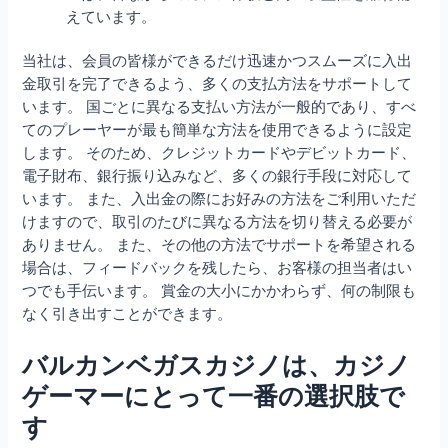
えています。
当社は、会員の皆様ができるだけ迅速かつスムーズに入出
金取引を完了できるよう、多くの支払方法をサポートして
います。 国ごとに異なる支払い方法が一般的であり、すべ
てのプレーヤーが最も簡単な方法を使用できるように設定
します。 そのため、クレジットカードやデビットカード、
電子財布、銀行振り込みなど、多くの銀行手段に対応して
います。 また、入出金の際にお好みの方法をご利用いただ
けますので、取引のたびに異なる方法を切り替える必要が
ありません。 また、その他の方法でサポートを希望される
場合は、フィードバックを残したら、お客様の担当者はい
つでも手伝います。 賞金の大小にかかわらず、何の制限も
なく引き出すことができます。
バルカンベガスカジノは、カジノ
ゲーマーにとって一番の選択肢で
す