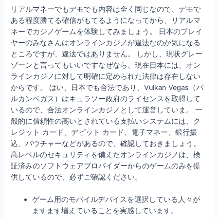
リアルマネーでもデモでも内容は全く同じなので、デモで
ある程度勝てる確信がもてるようになってから、リアルマ
ネーでカジノゲームを体験してみましょう。 日本のプレイ
ヤーのみなさんはオンラインカジノが違法なのか気になる
ところですが、違法ではありません。 しかし、現状グレー
ゾーンと言ってもいいですなぜなら、現在日本には、オン
ラインカジノに対して明確に定められた法律は存在しない
からです。 はい、日本でも合法であり、Vulkan Vegas（バ
ルカンベガス）はキュラソー政府のライセンスを取得して
いるので、合法オンラインカジノとして運営していま。 一
般的に信頼性の高いとされている支払いシステムには、ク
レジット カード、デビット カード、電子マネー、銀行振
込、バウチャーなどがあるので、確認しておきましょう。
高レベルのセキュリティを備えたオンラインカジノは、検
証済みのソフトウェアプロバイダーからのゲームのみを提
供しているので、必ずご確認ください。
ゲーム用のモバイルデバイスを選択している人々が
ますます増えていることを実感しています。