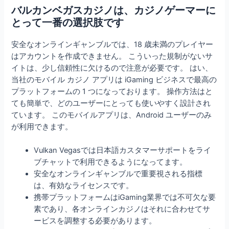
バルカンベガスカジノは、カジノゲーマーに
とって一番の選択肢です
安全なオンラインギャンブルでは、18 歳未満のプレイヤー
はアカウントを作成できません。 こういった規制がないサ
イトは、少し信頼性に欠けるので注意が必要です。 はい、
当社のモバイル カジノ アプリは iGaming ビジネスで最高の
プラットフォームの 1 つになっております。 操作方法はと
ても簡単で、どのユーザーにとっても使いやすく設計され
ています。 このモバイルアプリは、Android ユーザーのみ
が利用できます。
Vulkan Vegasでは日本語カスタマーサポートをライ
ブチャットで利用できるようになってます。
安全なオンラインギャンブルで重要視される指標
は、有効なライセンスです。
携帯プラットフォームはiGaming業界では不可欠な要
素であり、各オンラインカジノはそれに合わせてサ
ービスを調整する必要があります。