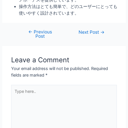
ノボーナスを提供しています。
操作方法はとても簡単で、どのユーザーにとっても
使いやすく設計されています。
←
Previous
Next Post
→
Post
Leave a Comment
Your email address will not be published.
Required
fields are marked
*