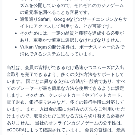
ズムを公開しているので、それぞれのカジノゲーム
の還元率を調べることも容易です。
通常通りSafari、Googleなどのサーチエンジンからサ
イトにアクセスして利用することが可能です。
そのためには、一定の品質と種類を達成する必要が
あり、重要かつ慎重に選択しなければなりません。
Vulkan Vegasの賭け条件は、ボーナスマネーのみで
消化できるシステムになっています。
当社は、会員の皆様ができるだけ迅速かつスムーズに入出
金取引を完了できるよう、多くの支払方法をサポートして
います。 国ごとに異なる支払い方法が一般的であり、すべ
てのプレーヤーが最も簡単な方法を使用できるように設定
します。 そのため、クレジットカードやデビットカード、
電子財布、銀行振り込みなど、多くの銀行手段に対応して
います。 また、入出金の際にお好みの方法をご利用いただ
けますので、取引のたびに異なる方法を切り替える必要が
ありません。 当社のオンラインカジノゲームの公平性は、
eCOGRAによって確認されています。 会員の皆様は、最高