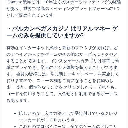
IGaming業界では、10年近くのスポーツベッティングの経験
があり、世界で最高のベッティングプラットフォームの1つ
として認められています。
・バルカンベガスカジノ はリアルマネー ゲ
ームのみを提供していますか?
有効なインターネット接続と最新のブラウザがあれば、ど
のデバイスからでもゲームやその他のサービスにアクセス
することができます。 インスタゲームカテゴリは非常に簡
単にプレイでき、従来のカジノ体験を超えることができま
す。 会員の皆様には、常に新しいキャンペーンを実施して
おりますので、ニュース欄をご覧になることをお勧めし
ま。 また、個性的なリンクをクリックしたり、それとも、
コードを使用することで、入金せずに利用できるボーナス
もあります。
珍しいのが、入金方法として受け付けているクレジ
ットカードがＪＣＢという点。
これらのプロバイダーは、全てのゲームのアルゴリ