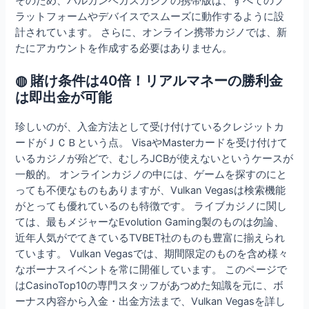
そのため、バルカンベガスカジノの携帯版は、すべてのプ
ラットフォームやデバイスでスムーズに動作するように設
計されています。 さらに、オンライン携帯カジノでは、新
たにアカウントを作成する必要はありません。
◍ 賭け条件は40倍！リアルマネーの勝利金
は即出金が可能
珍しいのが、入金方法として受け付けているクレジットカ
ードがＪＣＢという点。 VisaやMasterカードを受け付けて
いるカジノが殆どで、むしろJCBが使えないというケースが
一般的。 オンラインカジノの中には、ゲームを探すのにと
っても不便なものもありますが、Vulkan Vegasは検索機能
がとっても優れているのも特徴です。 ライブカジノに関し
ては、最もメジャーなEvolution Gaming製のものは勿論、
近年人気がでてきているTVBET社のものも豊富に揃えられ
ています。 Vulkan Vegasでは、期間限定のものを含め様々
なボーナスイベントを常に開催しています。 このページで
はCasinoTop10の専門スタッフがあつめた知識を元に、ボ
ーナス内容から入金・出金方法まで、Vulkan Vegasを詳し