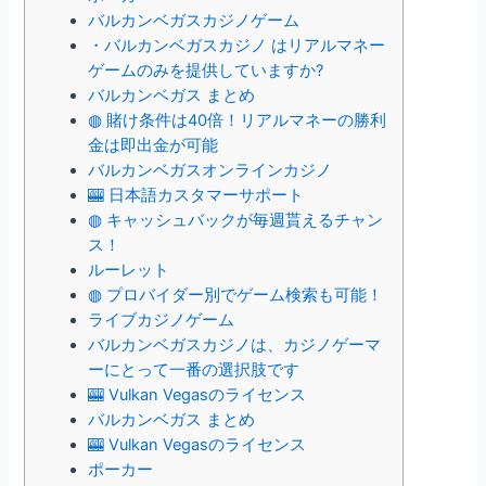
バルカンベガスカジノゲーム
・バルカンベガスカジノ はリアルマネー
ゲームのみを提供していますか?
バルカンベガス まとめ
◍ 賭け条件は40倍！リアルマネーの勝利
金は即出金が可能
バルカンベガスオンラインカジノ
🎰 日本語カスタマーサポート
◍ キャッシュバックが毎週貰えるチャン
ス！
ルーレット
◍ プロバイダー別でゲーム検索も可能！
ライブカジノゲーム
バルカンベガスカジノは、カジノゲーマ
ーにとって一番の選択肢です
🎰 Vulkan Vegasのライセンス
バルカンベガス まとめ
🎰 Vulkan Vegasのライセンス
ポーカー