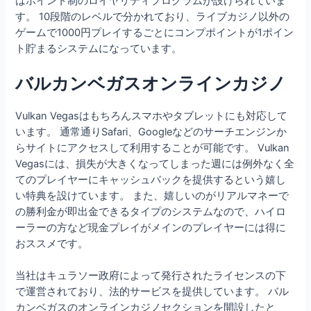
はポイント制のロイヤリティプログラムが設けられていま
す。 10段階のレベルで分かれており、ライブカジノ以外の
ゲームで1000円プレイするごとにコンプポイントが1ポイン
ト貯まるシステムになっています。
バルカンベガスオンラインカジノ
Vulkan Vegasはもちろんスマホやタブレットにも対応して
います。 通常通りSafari、Googleなどのサーチエンジンか
らサイトにアクセスして利用することが可能です。 Vulkan
Vegasには、損失が大きくなってしまった週には例外なく全
てのプレイヤーにキャッシュバックを提供するという嬉し
い特典を設けています。 また、嬉しいのがリアルマネーで
の勝利金が即出金できるタイプのシステムなので、ハイロ
ーラーの方など現金プレイがメインのプレイヤーには得に
おススメです。
当社はキュラソー政府によって発行されたライセンスの下
で運営されており、法的サービスを提供しています。 バル
カンベガスのオンラインカジノセクションを開設したと