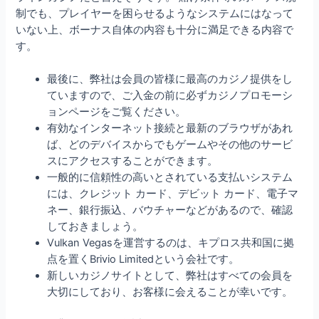
制でも、プレイヤーを困らせるようなシステムにはなって
いない上、ボーナス自体の内容も十分に満足できる内容で
す。
最後に、弊社は会員の皆様に最高のカジノ提供をし
ていますので、ご入金の前に必ずカジノプロモーシ
ョンページをご覧ください。
有効なインターネット接続と最新のブラウザがあれ
ば、どのデバイスからでもゲームやその他のサービ
スにアクセスすることができます。
一般的に信頼性の高いとされている支払いシステム
には、クレジット カード、デビット カード、電子マ
ネー、銀行振込、バウチャーなどがあるので、確認
しておきましょう。
Vulkan Vegasを運営するのは、キプロス共和国に拠
点を置くBrivio Limitedという会社です。
新しいカジノサイトとして、弊社はすべての会員を
大切にしており、お客様に会えることが幸いです。