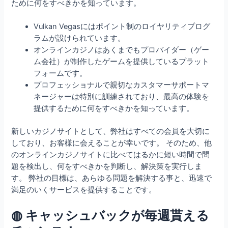
ために何をすべきかを知っています。
Vulkan Vegasにはポイント制のロイヤリティプログ
ラムが設けられています。
オンラインカジノはあくまでもプロバイダー（ゲー
ム会社）が制作したゲームを提供しているプラット
フォームです。
プロフェッショナルで親切なカスタマーサポートマ
ネージャーは特別に訓練されており、最高の体験を
提供するために何をすべきかを知っています。
新しいカジノサイトとして、弊社はすべての会員を大切に
しており、お客様に会えることが幸いです。 そのため、他
のオンラインカジノサイトに比べてはるかに短い時間で問
題を検出し、何をすべきかを判断し、解決策を実行しま
す。 弊社の目標は、あらゆる問題を解決する事と、迅速で
満足のいくサービスを提供することです。
◍ キャッシュバックが毎週貰える