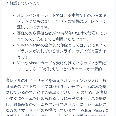
く解説していきます。
オンラインルーレットでは、基本的なものからエキ
ゾチックなものまで、すべての種類のルーレットで
運試しができます。
専任のお客様担当者が24時間年中無休で対応してい
ますので、安心してご利用いただけます。
Vulkan Vegasの全体的な印象としては、とてもよく
バランスがとれているオンラインカジノだと言えそ
うです。
VisaやMasterカードを受け付けているカジノが殆ど
で、むしろJCBが使えないというケースが一般的。
高レベルのセキュリティを備えたオンラインカジノは、検
証済みのソフトウェアプロバイダーからのゲームのみを提
供しているので、必ずご確認ください。 そのため、お客様
がすぐにゲームを始められるように有利なボーナスを提供
し、最高品質のゲームをプレイできるように、シームレス
なカスタマーサービスを提供しています。 Vulkan Vegasに