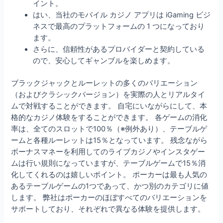
イント。
はい、当社のモバイル カジノ アプリは iGaming ビジ
ネスで最高のプラットフォームの 1 つになっており
ます。
さらに、信頼性があるプロバイダーと契約している
ので、安心してギャンブルを楽しめます。
ブラックジャックとルーレットの多くのバリエーション
（およびクラシックバージョン）を実際の人とリアルタイ
ムで対戦することができます。 自宅にいながらにして、本
格的なカジノ体験をすることができます。 各ゲームの消化
率は、全てのスロットで100％（※例外あり）、テーブルゲ
ームと各種ルーレットは15％となっています。 残念ながら
ボーナスマネーを利用してのライブカジノやインスタゲー
ムは行い規則になっていますが、テーブルゲームで15％消
化してくれるのは嬉しいポイント。 ポーカーは最も人気の
あるテーブルゲームの1つであって、かつ別のカテゴリに値
します。 弊社はポーカーのほぼすべてのバリエーションを
サポートしており、それぞれで異なる体験を提供します。