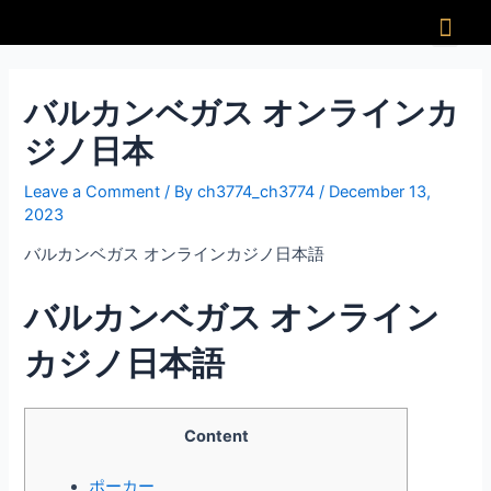
バルカンベガス オンラインカ
ジノ日本
Leave a Comment
/ By
ch3774_ch3774
/
December 13,
2023
バルカンベガス オンラインカジノ日本語
バルカンベガス オンライン
カジノ日本語
Content
ポーカー