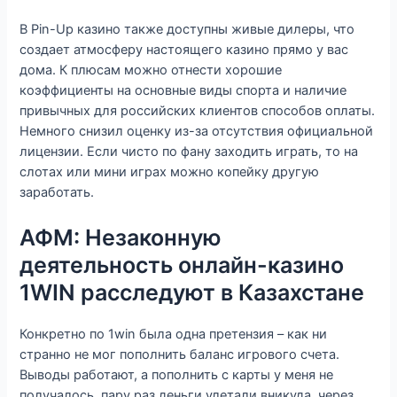
В Pin-Up казино также доступны живые дилеры, что
создает атмосферу настоящего казино прямо у вас
дома. К плюсам можно отнести хорошие
коэффициенты на основные виды спорта и наличие
привычных для российских клиентов способов оплаты.
Немного снизил оценку из-за отсутствия официальной
лицензии. Если чисто по фану заходить играть, то на
слотах или мини играх можно копейку другую
заработать.
АФМ: Незаконную
деятельность онлайн-казино
1WIN расследуют в Казахстане
Конкретно по 1win была одна претензия – как ни
странно не мог пополнить баланс игрового счета.
Выводы работают, а пополнить с карты у меня не
получалось, пару раз деньги улетали вникуда, через