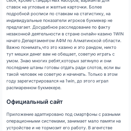
себя, кроме стандартных наборов, варианты для
ставок на угловые и желтые карточки. Более
подробной росписи по ставкам на статистику, на
индивидуальные показатели игроков букмекер не
предлагает. Досудебное расследование по факту
незаконной деятельности в стране онлайн-казино 1WIN
начато Департаментом АФМ по Алматинской области.
Важно понимать,что это казино и это рандом, никто
тут мешки денег вам не обещает, советую играть с
умом. Знаю многих ребят,которых затянуло и они
последние штаны готовы отдать ради слотов, если вы
такой человек не советую и начинать. Только в этом
году зарегистрировался на 1win, до этого играл
распиаренном букмекере.
Oфициальный сайт
Приложение адаптировано под смартфоны с разными
операционными системами, занимает мало памяти на
устройстве и не тормозит его работу. В агентстве