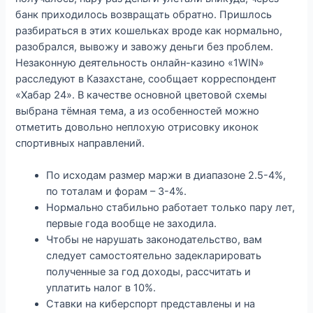
банк приходилось возвращать обратно. Пришлось
разбираться в этих кошельках вроде как нормально,
разобрался, вывожу и завожу деньги без проблем.
Незаконную деятельность онлайн-казино «1WIN»
расследуют в Казахстане, сообщает корреспондент
«Хабар 24». В качестве основной цветовой схемы
выбрана тёмная тема, а из особенностей можно
отметить довольно неплохую отрисовку иконок
спортивных направлений.
По исходам размер маржи в диапазоне 2.5-4%,
по тоталам и форам – 3-4%.
Нормально стабильно работает только пару лет,
первые года вообще не заходила.
Чтобы не нарушать законодательство, вам
следует самостоятельно задекларировать
полученные за год доходы, рассчитать и
уплатить налог в 10%.
Ставки на киберспорт представлены и на