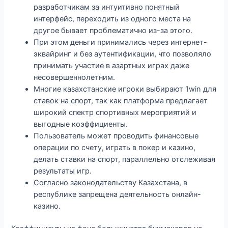
разработчикам за интуитивно понятный
интерфейс, переходить из одного места на
другое бывает проблематично из-за этого.
При этом деньги принимались через интернет-
эквайринг и без аутентификации, что позволяло
принимать участие в азартных играх даже
несовершеннолетним.
Многие казахстанские игроки выбирают 1win для
ставок на спорт, так как платформа предлагает
широкий спектр спортивных мероприятий и
выгодные коэффициенты.
Пользователь может проводить финансовые
операции по счету, играть в покер и казино,
делать ставки на спорт, параллельно отслеживая
результаты игр.
Согласно законодательству Казахстана, в
республике запрещена деятельность онлайн-
казино.