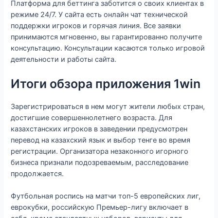
Платформа для беттинга заботится о своих клиентах в
режиме 24/7. У сайта есть онлайн чат технической
поддержки игроков и горячая линия. Все заявки
принимаются мгновенно, вы гарантированно получите
консультацию. Консультации касаются только игровой
деятельности и работы сайта.
Итоги обзора приложения 1win
Зарегистрироваться в нем могут жители любых стран,
достигшие совершеннолетнего возраста. Для
казахстанских игроков в заведении предусмотрен
перевод на казахский язык и выбор тенге во время
регистрации. Организатора незаконного игорного
бизнеса признали подозреваемым, расследование
продолжается.
Футбольная роспись на матчи топ-5 европейских лиг,
еврокубки, российскую Премьер-лигу включает в