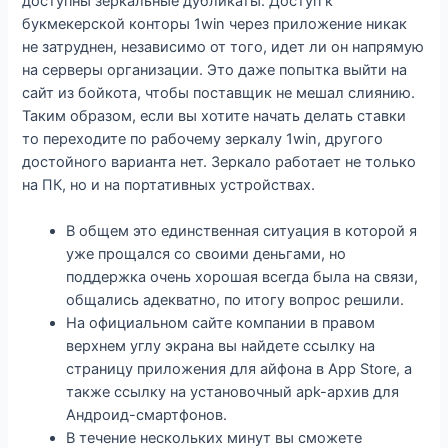
доступны зеркальные дубликаты. Доступ к
букмекерской конторы 1win через приложение никак
не затруднен, независимо от того, идет ли он напрямую
на серверы организации. Это даже попытка выйти на
сайт из бойкота, чтобы поставщик не мешал слиянию.
Таким образом, если вы хотите начать делать ставки
то переходите по рабочему зеркалу 1win, другого
достойного варианта нет. Зеркало работает не только
на ПК, но и на портативных устройствах.
В общем это единственная ситуация в которой я
уже прощался со своими деньгами, но
поддержка очень хорошая всегда была на связи,
общались адекватно, по итогу вопрос решили.
На официальном сайте компании в правом
верхнем углу экрана вы найдете ссылку на
страницу приложения для айфона в App Store, а
также ссылку на установочный apk-архив для
Андроид-смартфонов.
В течение нескольких минут вы сможете