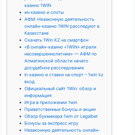
казино 1WIN
ин казино и слоты
АФМ: Незаконную деятельность
онлайн-казино 1WIN расследуют в
Казахстане
Скачать 1Win KZ на смартфон
«В онлайн-казино «1WIN» играли
несовершеннолетние» — АФМ по
Алматинской области начато
досудебное расследование
in казино и ставки на спорт – 1win kz
вход
Официальный сайт 1Win: обзор и
информация
Игра в приложении 1win
Приветственные бонусы и акции
Обзор букмекера 1win от Legalbet
Бонусы за экспресс игру
Незаконную деятельность онлайн-