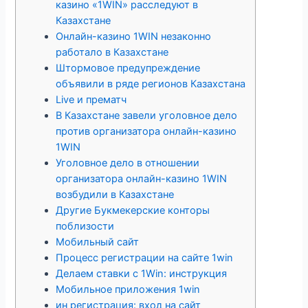
казино «1WIN» расследуют в
Казахстане
Онлайн-казино 1WIN незаконно
работало в Казахстане
Штормовое предупреждение
объявили в ряде регионов Казахстана
Live и прематч
В Казахстане завели уголовное дело
против организатора онлайн-казино
1WIN
Уголовное дело в отношении
организатора онлайн-казино 1WIN
возбудили в Казахстане
Другие Букмекерские конторы
поблизости
Мобильный сайт
Процесс регистрации на сайте 1win
Делаем ставки с 1Win: инструкция
Мобильное приложения 1win
ин регистрация: вход на сайт