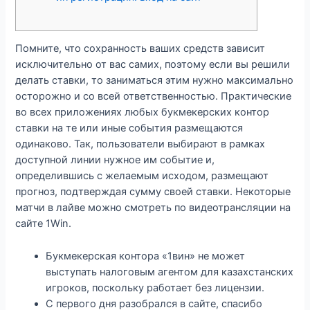
Помните, что сохранность ваших средств зависит
исключительно от вас самих, поэтому если вы решили
делать ставки, то заниматься этим нужно максимально
осторожно и со всей ответственностью. Практические
во всех приложениях любых букмекерских контор
ставки на те или иные события размещаются
одинаково. Так, пользователи выбирают в рамках
доступной линии нужное им событие и,
определившись с желаемым исходом, размещают
прогноз, подтверждая сумму своей ставки. Некоторые
матчи в лайве можно смотреть по видеотрансляции на
сайте 1Win.
Букмекерская контора «1вин» не может
выступать налоговым агентом для казахстанских
игроков, поскольку работает без лицензии.
С первого дня разобрался в сайте, спасибо