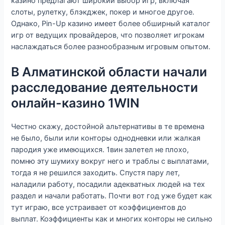
казино предлагают широкий выбор игр, включая
слоты, рулетку, блэкджек, покер и многое другое.
Однако, Pin-Up казино имеет более обширный каталог
игр от ведущих провайдеров, что позволяет игрокам
наслаждаться более разнообразным игровым опытом.
В Алматинской области начали
расследование деятельности
онлайн-казино 1WIN
Честно скажу, достойной альтернативы в те времена
не было, были или конторы однодневки или жалкая
пародия уже имеющихся. 1вин залетел не плохо,
помню эту шумиху вокруг него и траблы с выплатами,
тогда я не решился заходить. Спустя пару лет,
наладили работу, посадили адекватных людей на тех
раздел и начали работать. Почти вот год уже будет как
тут играю, все устраивает от коэффициентов до
выплат. Коэффициенты как и многих конторы не сильно