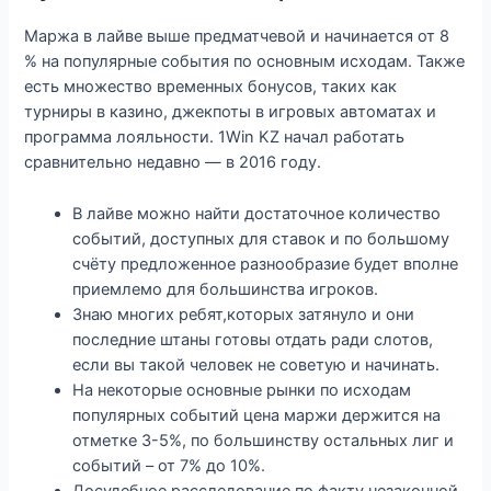
Маржа в лайве выше предматчевой и начинается от 8
% на популярные события по основным исходам. Также
есть множество временных бонусов, таких как
турниры в казино, джекпоты в игровых автоматах и
программа лояльности. 1Win KZ начал работать
сравнительно недавно — в 2016 году.
В лайве можно найти достаточное количество
событий, доступных для ставок и по большому
счёту предложенное разнообразие будет вполне
приемлемо для большинства игроков.
Знаю многих ребят,которых затянуло и они
последние штаны готовы отдать ради слотов,
если вы такой человек не советую и начинать.
На некоторые основные рынки по исходам
популярных событий цена маржи держится на
отметке 3-5%, по большинству остальных лиг и
событий – от 7% до 10%.
Досудебное расследование по факту незаконной