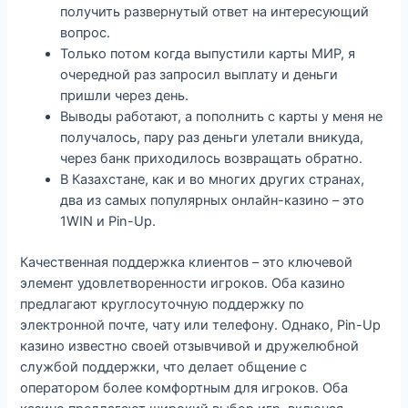
получить развернутый ответ на интересующий
вопрос.
Только потом когда выпустили карты МИР, я
очередной раз запросил выплату и деньги
пришли через день.
Выводы работают, а пополнить с карты у меня не
получалось, пару раз деньги улетали вникуда,
через банк приходилось возвращать обратно.
В Казахстане, как и во многих других странах,
два из самых популярных онлайн-казино – это
1WIN и Pin-Up.
Качественная поддержка клиентов – это ключевой
элемент удовлетворенности игроков. Оба казино
предлагают круглосуточную поддержку по
электронной почте, чату или телефону. Однако, Pin-Up
казино известно своей отзывчивой и дружелюбной
службой поддержки, что делает общение с
оператором более комфортным для игроков. Оба