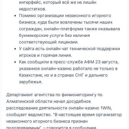
интерфейс, который всё же не лишён
недостатков.
Помимо организации незаконного игорного
бизнеса, куда были вовлечены тысячи наших
сограждан, онлайн-платформа также оказывала
букмекерские услуги без наличия
соответствующей лицензии.
У сайта есть онлайн чат технической поддержки
игроков и горячая линия.
Как сообщили в пресс-службе АФМ 23 августа,
указанное онлайн-казино работало не только в
Казахстане, но и в странах СНГ и дальнего
зарубежья.
Департамент агентства по финмониторингу по
Алматинской области начал досудебное
расследование деятельности онлайн-казино 1WIN,
сообщает ведомство. “В настоящее время организатор
незаконного игорного бизнеса признан
подозреваемым”, – говорится в сообщении.