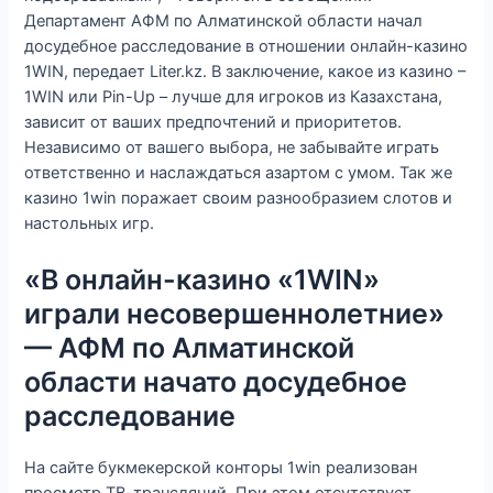
Департамент АФМ по Алматинской области начал
досудебное расследование в отношении онлайн-казино
1WIN, передает Liter.kz. В заключение, какое из казино –
1WIN или Pin-Up – лучше для игроков из Казахстана,
зависит от ваших предпочтений и приоритетов.
Независимо от вашего выбора, не забывайте играть
ответственно и наслаждаться азартом с умом. Так же
казино 1win поражает своим разнообразием слотов и
настольных игр.
«В онлайн-казино «1WIN»
играли несовершеннолетние»
— АФМ по Алматинской
области начато досудебное
расследование
На сайте букмекерской конторы 1win реализован
просмотр ТВ-трансляций. При этом отсутствует