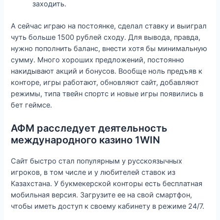
заходить.
А сейчас играю на постоянке, сделал ставку и выиграл
чуть больше 1500 рублей сходу. Для вывода, правда,
нужно пополнить баланс, внести хотя бы минимальную
сумму. Много хороших предложений, постоянно
накидывают акций и бонусов. Вообще ноль предъяв к
конторе, игры работают, обновляют сайт, добавляют
режимы, типа твейн спортс и новые игры появились в
бет геймсе.
АФМ расследует деятельность
международного казино 1WIN
Сайт быстро стал популярным у русскоязычных
игроков, в том числе и у любителей ставок из
Казахстана. У букмекерской конторы есть бесплатная
мобильная версия. Загрузите ее на свой смартфон,
чтобы иметь доступ к своему кабинету в режиме 24/7.