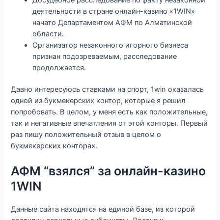
деятельности в стране онлайн-казино «1WIN»
начато Департаментом АФМ по Алматинской
области.
Организатор незаконного игорного бизнеса
признан подозреваемым, расследование
продолжается.
Давно интересуюсь ставками на спорт, 1win оказалась
одной из букмекерских контор, которые я решил
попробовать. В целом, у меня есть как положительные,
так и негативные впечатления от этой конторы. Первый
раз пишу положительный отзыв в целом о
букмекерских конторах.
АФМ “взялся” за онлайн-казино
1WIN
Данные сайта находятся на единой базе, из которой