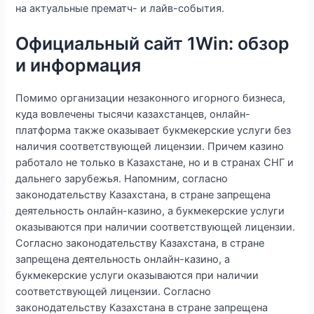
на актуальные прематч- и лайв-события.
Официальный сайт 1Win: обзор
и информация
Помимо организации незаконного игорного бизнеса,
куда вовлечены тысячи казахстанцев, онлайн-
платформа также оказывает букмекерские услуги без
наличия соответствующей лицензии. Причем казино
работало не только в Казахстане, но и в странах СНГ и
дальнего зарубежья. Напомним, согласно
законодательству Казахстана, в стране запрещена
деятельность онлайн-казино, а букмекерские услуги
оказываются при наличии соответствующей лицензии.
Согласно законодательству Казахстана, в стране
запрещена деятельность онлайн-казино, а
букмекерские услуги оказываются при наличии
соответствующей лицензии. Согласно
законодательству Казахстана в стране запрещена