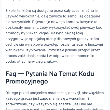
Z kolei te, które są dostępne przez cały czas i można je
używać wielokrotnie, dają zawsze to samo i są dostępne
dla wszystkich. Rejestracja nowego konta w kasynie to
doskonały moment, żeby wykorzystać swój pierwszy kod
promocyjny Vulkan Vegas. Kasyno najczęściej
przygotowuje specjalną ofertę dla nowych graczy, która
cechuje się wyjątkową przystępnością i znacznie lepszymi
warunkami użytkowania. Pozostaje jedynie przejść przez
proces zakładania konta i w odpowiednim momencie
podać otrzymany ciąg znaków.
Faq — Pytania Na Temat Kodu
Promocyjnego
Dlatego przed podjęciem ostatecznej decyzji, obowiązkiem
każdego gracza jest zapoznanie się z warunkami i
sprawdzenie, czy wszystko się zgadza. Jeśli nie ma
żadnych zastrzeżeń, to pozostaje jedynie wpisanie Vulkan