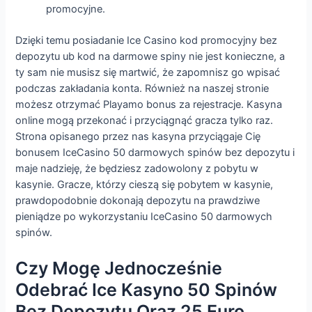
promocyjne.
Dzięki temu posiadanie Ice Casino kod promocyjny bez
depozytu ub kod na darmowe spiny nie jest konieczne, a
ty sam nie musisz się martwić, że zapomnisz go wpisać
podczas zakładania konta. Również na naszej stronie
możesz otrzymać Playamo bonus za rejestracje. Kasyna
online mogą przekonać i przyciągnąć gracza tylko raz.
Strona opisanego przez nas kasyna przyciągaje Cię
bonusem IceCasino 50 darmowych spinów bez depozytu i
maje nadzieję, że będziesz zadowolony z pobytu w
kasynie. Gracze, którzy cieszą się pobytem w kasynie,
prawdopodobnie dokonają depozytu na prawdziwe
pieniądze po wykorzystaniu IceCasino 50 darmowych
spinów.
Czy Mogę Jednocześnie
Odebrać Ice Kasyno 50 Spinów
Bez Depozytu Oraz 25 Euro