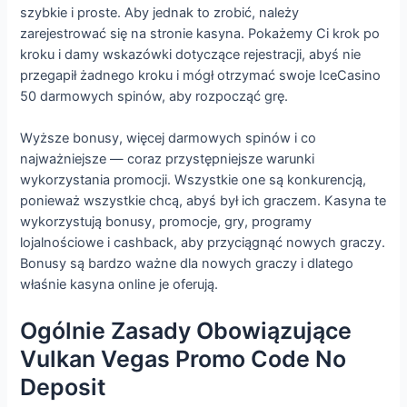
szybkie i proste. Aby jednak to zrobić, należy
zarejestrować się na stronie kasyna. Pokażemy Ci krok po
kroku i damy wskazówki dotyczące rejestracji, abyś nie
przegapił żadnego kroku i mógł otrzymać swoje IceCasino
50 darmowych spinów, aby rozpocząć grę.
Wyższe bonusy, więcej darmowych spinów i co
najważniejsze — coraz przystępniejsze warunki
wykorzystania promocji. Wszystkie one są konkurencją,
ponieważ wszystkie chcą, abyś był ich graczem. Kasyna te
wykorzystują bonusy, promocje, gry, programy
lojalnościowe i cashback, aby przyciągnąć nowych graczy.
Bonusy są bardzo ważne dla nowych graczy i dlatego
właśnie kasyna online je oferują.
Ogólnie Zasady Obowiązujące
Vulkan Vegas Promo Code No
Deposit