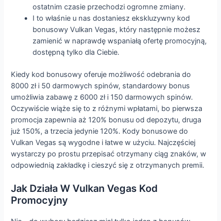
ostatnim czasie przechodzi ogromne zmiany.
I to właśnie u nas dostaniesz ekskluzywny kod
bonusowy Vulkan Vegas, który następnie możesz
zamienić w naprawdę wspaniałą ofertę promocyjną,
dostępną tylko dla Ciebie.
Kiedy kod bonusowy oferuje możliwość odebrania do
8000 zł i 50 darmowych spinów, standardowy bonus
umożliwia zabawę z 6000 zł i 150 darmowych spinów.
Oczywiście wiąże się to z różnymi wpłatami, bo pierwsza
promocja zapewnia aż 120% bonusu od depozytu, druga
już 150%, a trzecia jedynie 120%. Kody bonusowe do
Vulkan Vegas są wygodne i łatwe w użyciu. Najczęściej
wystarczy po prostu przepisać otrzymany ciąg znaków, w
odpowiednią zakładkę i cieszyć się z otrzymanych premii.
Jak Działa W Vulkan Vegas Kod
Promocyjny