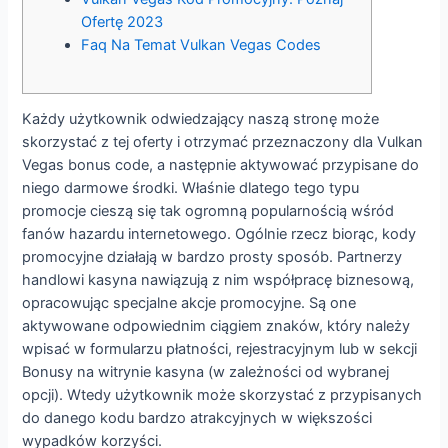
Ofertę 2023
Faq Na Temat Vulkan Vegas Codes
Każdy użytkownik odwiedzający naszą stronę może
skorzystać z tej oferty i otrzymać przeznaczony dla Vulkan
Vegas bonus code, a następnie aktywować przypisane do
niego darmowe środki. Właśnie dlatego tego typu
promocje cieszą się tak ogromną popularnością wśród
fanów hazardu internetowego. Ogólnie rzecz biorąc, kody
promocyjne działają w bardzo prosty sposób. Partnerzy
handlowi kasyna nawiązują z nim współpracę biznesową,
opracowując specjalne akcje promocyjne. Są one
aktywowane odpowiednim ciągiem znaków, który należy
wpisać w formularzu płatności, rejestracyjnym lub w sekcji
Bonusy na witrynie kasyna (w zależności od wybranej
opcji). Wtedy użytkownik może skorzystać z przypisanych
do danego kodu bardzo atrakcyjnych w większości
wypadków korzyści.