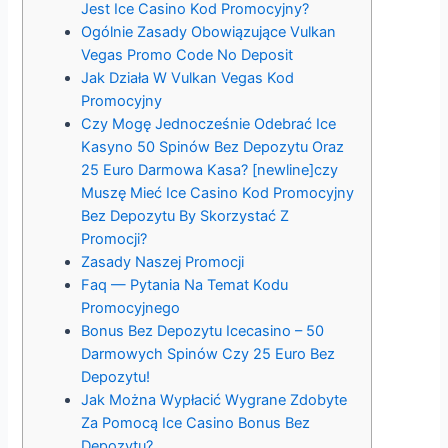
Jest Ice Casino Kod Promocyjny?
Ogólnie Zasady Obowiązujące Vulkan
Vegas Promo Code No Deposit
Jak Działa W Vulkan Vegas Kod
Promocyjny
Czy Mogę Jednocześnie Odebrać Ice
Kasyno 50 Spinów Bez Depozytu Oraz
25 Euro Darmowa Kasa? [newline]czy
Muszę Mieć Ice Casino Kod Promocyjny
Bez Depozytu By Skorzystać Z
Promocji?
Zasady Naszej Promocji
Faq — Pytania Na Temat Kodu
Promocyjnego
Bonus Bez Depozytu Icecasino – 50
Darmowych Spinów Czy 25 Euro Bez
Depozytu!
Jak Można Wypłacić Wygrane Zdobyte
Za Pomocą Ice Casino Bonus Bez
Depozytu?