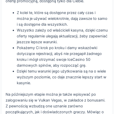
ofertę promocyjną, dostępną tylko dla Ciebie.
Z kolei te, które są dostępne przez cały czas i
można je używać wielokrotnie, dają zawsze to samo
i są dostępne dla wszystkich.
Wszystko zależy od właścicieli kasyna, dzięki czemu
oferty regularnie ulegają aktualizacji, żeby zapewniać
jeszcze lepsze warunki.
Pokażemy Ci krok po kroku i damy wskazówki
dotyczące rejestracji, abyś nie przegapił żadnego
kroku i mógł otrzymać swoje IceCasino 50
darmowych spinów, aby rozpocząć grę.
Dzięki temu warunki jego użytkowania są na o wiele
wyższym poziomie, co daje znacznie lepszy start w
kasynie.
Na późniejszym etapie można je także wpisywać po
zalogowaniu się w Vulkan Vegas, w zakładce z bonusami.
Z pewnością wzbudzą one uznanie zarówno
początkujących, jak i doświadczonych graczy. Mówiąc o