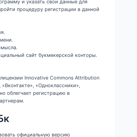
ограмму и указать свои данные для
 пройти процедуру регистрации в данной
я.
мени.
смысла.
официальный сайт букмекерской конторы.
ицензии Innovative Commons Attribution
, «Вконтакте», «Одноклассники»,
енно облегчает регистрацию в
артнерам.
Бк
ьзовать официальную версию