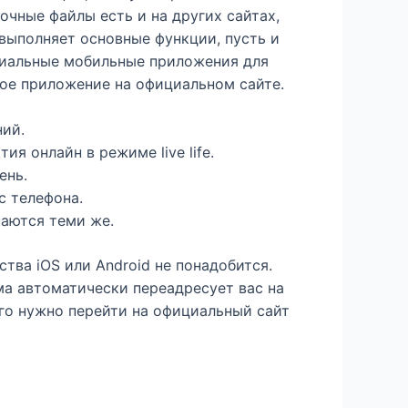
очные файлы есть и на других сайтах,
 выполняет основные функции, пусть и
ециальные мобильные приложения для
ное приложение на официальном сайте.
ний.
я онлайн в режиме live life.
ень.
с телефона.
таются теми же.
тва iOS или Android не понадобится.
ема автоматически переадресует вас на
ого нужно перейти на официальный сайт