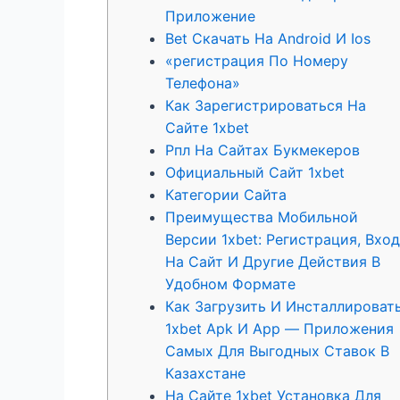
Приложение
Bet Скачать На Android И Ios
«регистрация По Номеру
Телефона»
Как Зарегистрироваться На
Сайте 1xbet
Рпл На Сайтах Букмекеров
Официальный Сайт 1xbet
Категории Сайта
Преимущества Мобильной
Версии 1xbet: Регистрация, Вход
На Сайт И Другие Действия В
Удобном Формате
Как Загрузить И Инсталлироват
1xbet Apk И App — Приложения
Самых Для Выгодных Ставок В
Казахстане
На Сайте 1xbet Установка Для