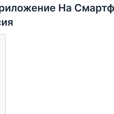
Приложение На Смартф
сия
з