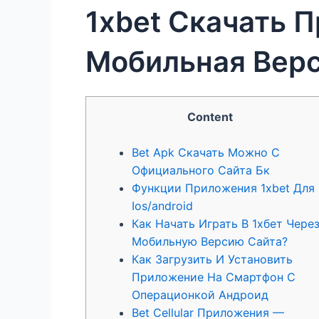
1xbet Скачать 
Мобильная Вер
Content
Bet Apk Скачать Можно С
Официального Сайта Бк
Функции Приложения 1xbet Для
Ios/android
Как Начать Играть В 1хбет Чере
Мобильную Версию Сайта?
Как Загрузить И Установить
Приложение На Смартфон С
Операционкой Андроид
Bet Cellular Приложения —