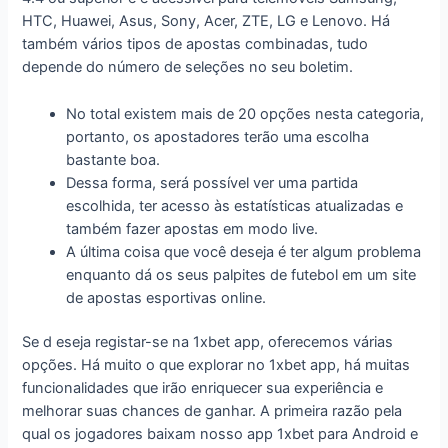
HTC, Huawei, Asus, Sony, Acer, ZTE, LG e Lenovo. Há
também vários tipos de apostas combinadas, tudo
depende do número de seleções no seu boletim.
No total existem mais de 20 opções nesta categoria,
portanto, os apostadores terão uma escolha
bastante boa.
Dessa forma, será possível ver uma partida
escolhida, ter acesso às estatísticas atualizadas e
também fazer apostas em modo live.
A última coisa que você deseja é ter algum problema
enquanto dá os seus palpites de futebol em um site
de apostas esportivas online.
Se d eseja registar-se na 1xbet app, oferecemos várias
opções. Há muito o que explorar no 1xbet app, há muitas
funcionalidades que irão enriquecer sua experiência e
melhorar suas chances de ganhar. A primeira razão pela
qual os jogadores baixam nosso app 1xbet para Android e