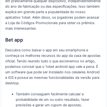
em praticamente qualquer dispositivo, independentemente
do ano de fabricação ou das especificações. Isso também
explica em grande parte a popularidade do nosso
aplicativo 1xbet. Além disso, os jogadores podem acessar
a Loja de Códigos Promocionais para obter os prêmios
mais interessantes.
Bet app
Descubra como baixar o app em seu smartphone e
conheça os melhores recursos do app da casa de apostas
oficial. Tendo reunido tudo o que escrevemos no artigo,
podemos concluir que o 1xbet android app vale a pena. É
um software que pode ser instalado nos celulares Android
e iOS e possui as mesmas funcionalidades da versão para
desktop.
Também conseguem facilmente calcular a
probabilidade de um ou outro resultado, fazer
previsões e gerar um cupom de apostas.