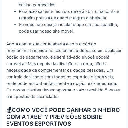
casino conhecidas.
Para acessar este recurso, deverá abrir uma conta e
também precisa de guardar algum dinheiro lá.
Se você não deseja instalar o app em seu aparelho,
pode usar nosso site móvel.
Agora com a sua conta aberta e com o código
promocional inserido no seu primeiro depósito em qualquer
opção de pagamento, ele será ativado e você poderá
aproveitar. Mas depois da ativação da conta, não há
necessidade de complementar os dados pessoais. Um
controle deslizante com todos os esportes disponíveis,
onde pode encontrar facilmente a opção mais adequada.
Os novos clientes devem apostar o valor recebido 5 vezes
em apostas de acumulador.
💰COMO VOCÊ PODE GANHAR DINHEIRO
COM A 1XBET? PREVISÕES SOBRE
EVENTOS ESPORTIVOS