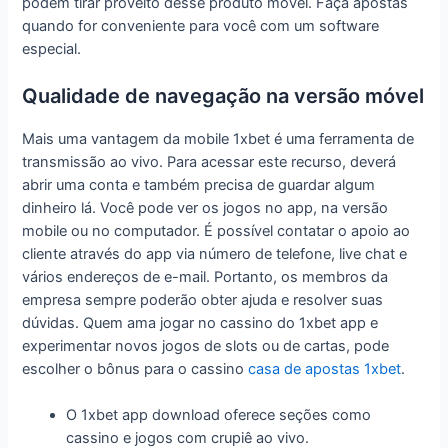
podem tirar proveito desse produto móvel. Faça apostas
quando for conveniente para você com um software
especial.
Qualidade de navegação na versão móvel
Mais uma vantagem da mobile 1xbet é uma ferramenta de
transmissão ao vivo. Para acessar este recurso, deverá
abrir uma conta e também precisa de guardar algum
dinheiro lá. Você pode ver os jogos no app, na versão
mobile ou no computador. É possível contatar o apoio ao
cliente através do app via número de telefone, live chat e
vários endereços de e-mail. Portanto, os membros da
empresa sempre poderão obter ajuda e resolver suas
dúvidas. Quem ama jogar no cassino do 1xbet app e
experimentar novos jogos de slots ou de cartas, pode
escolher o bônus para o cassino
casa de apostas 1xbet
.
O 1xbet app download oferece seções como
cassino e jogos com crupiê ao vivo.