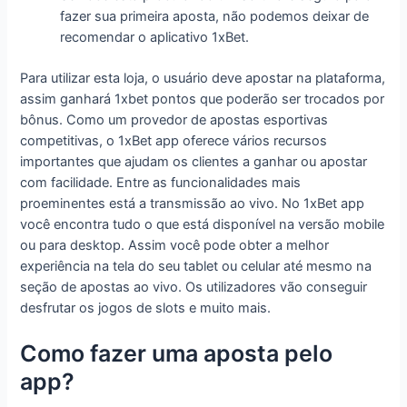
fazer sua primeira aposta, não podemos deixar de
recomendar o aplicativo 1xBet.
Para utilizar esta loja, o usuário deve apostar na plataforma,
assim ganhará 1xbet pontos que poderão ser trocados por
bônus. Como um provedor de apostas esportivas
competitivas, o 1xBet app oferece vários recursos
importantes que ajudam os clientes a ganhar ou apostar
com facilidade. Entre as funcionalidades mais
proeminentes está a transmissão ao vivo. No 1xBet app
você encontra tudo o que está disponível na versão mobile
ou para desktop. Assim você pode obter a melhor
experiência na tela do seu tablet ou celular até mesmo na
seção de apostas ao vivo. Os utilizadores vão conseguir
desfrutar os jogos de slots e muito mais.
Como fazer uma aposta pelo
app?