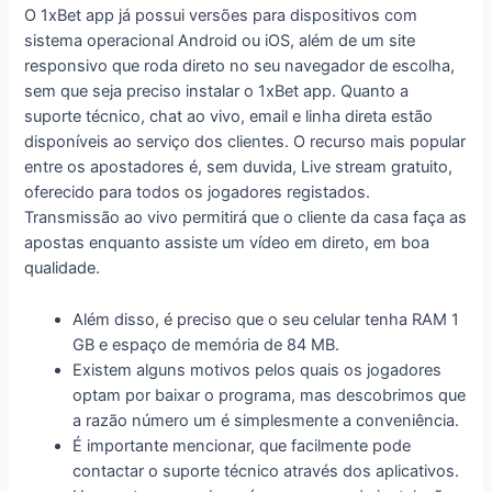
O 1xBet app já possui versões para dispositivos com
sistema operacional Android ou iOS, além de um site
responsivo que roda direto no seu navegador de escolha,
sem que seja preciso instalar o 1xBet app. Quanto a
suporte técnico, chat ao vivo, email e linha direta estão
disponíveis ao serviço dos clientes. O recurso mais popular
entre os apostadores é, sem duvida, Live stream gratuito,
oferecido para todos os jogadores registados.
Transmissão ao vivo permitirá que o cliente da casa faça as
apostas enquanto assiste um vídeo em direto, em boa
qualidade.
Além disso, é preciso que o seu celular tenha RAM 1
GB e espaço de memória de 84 MB.
Existem alguns motivos pelos quais os jogadores
optam por baixar o programa, mas descobrimos que
a razão número um é simplesmente a conveniência.
É importante mencionar, que facilmente pode
contactar o suporte técnico através dos aplicativos.