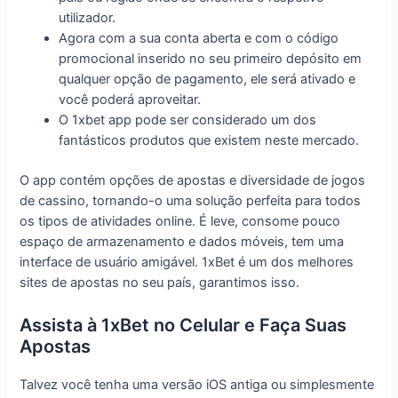
utilizador.
Agora com a sua conta aberta e com o código
promocional inserido no seu primeiro depósito em
qualquer opção de pagamento, ele será ativado e
você poderá aproveitar.
O 1xbet app pode ser considerado um dos
fantásticos produtos que existem neste mercado.
O app contém opções de apostas e diversidade de jogos
de cassino, tornando-o uma solução perfeita para todos
os tipos de atividades online. É leve, consome pouco
espaço de armazenamento e dados móveis, tem uma
interface de usuário amigável. 1xBet é um dos melhores
sites de apostas no seu país, garantimos isso.
Assista à 1xBet no Celular e Faça Suas
Apostas
Talvez você tenha uma versão iOS antiga ou simplesmente