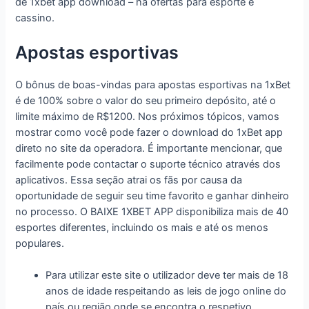
de 1xbet app download – há ofertas para esporte e
cassino.
Apostas esportivas
O bônus de boas-vindas para apostas esportivas na 1xBet
é de 100% sobre o valor do seu primeiro depósito, até o
limite máximo de R$1200. Nos próximos tópicos, vamos
mostrar como você pode fazer o download do 1xBet app
direto no site da operadora. É importante mencionar, que
facilmente pode contactar o suporte técnico através dos
aplicativos. Essa seção atrai os fãs por causa da
oportunidade de seguir seu time favorito e ganhar dinheiro
no processo. O BAIXE 1XBET APP disponibiliza mais de 40
esportes diferentes, incluindo os mais e até os menos
populares.
Para utilizar este site o utilizador deve ter mais de 18
anos de idade respeitando as leis de jogo online do
país ou região onde se encontra o respetivo