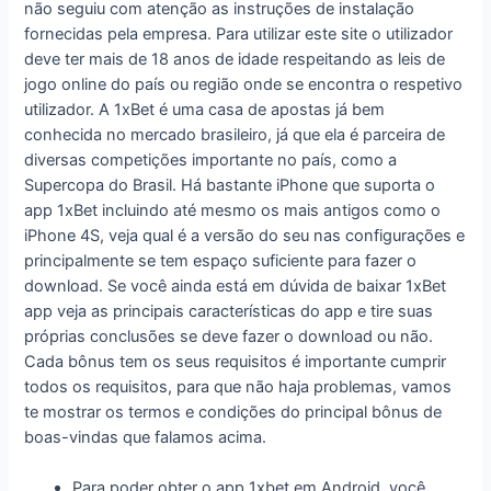
não seguiu com atenção as instruções de instalação
fornecidas pela empresa. Para utilizar este site o utilizador
deve ter mais de 18 anos de idade respeitando as leis de
jogo online do país ou região onde se encontra o respetivo
utilizador. A 1xBet é uma casa de apostas já bem
conhecida no mercado brasileiro, já que ela é parceira de
diversas competições importante no país, como a
Supercopa do Brasil. Há bastante iPhone que suporta o
app 1xBet incluindo até mesmo os mais antigos como o
iPhone 4S, veja qual é a versão do seu nas configurações e
principalmente se tem espaço suficiente para fazer o
download. Se você ainda está em dúvida de baixar 1xBet
app veja as principais características do app e tire suas
próprias conclusões se deve fazer o download ou não.
Cada bônus tem os seus requisitos é importante cumprir
todos os requisitos, para que não haja problemas, vamos
te mostrar os termos e condições do principal bônus de
boas-vindas que falamos acima.
Para poder obter o app 1xbet em Android, você