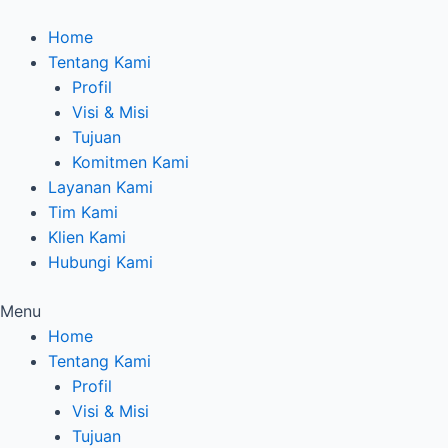
Skip
to
Home
content
Tentang Kami
Profil
Visi & Misi
Tujuan
Komitmen Kami
Layanan Kami
Tim Kami
Klien Kami
Hubungi Kami
Menu
Home
Tentang Kami
Profil
Visi & Misi
Tujuan