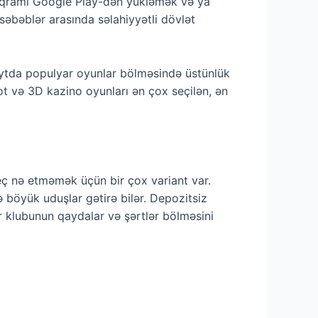
proqramı Google Play-dən yükləmək və ya
səbəblər arasında səlahiyyətli dövlət
Saytda populyar oyunlar bölməsində üstünlük
ot və 3D kazino oyunları ən çox seçilən, ən
ç nə etməmək üçün bir çox variant var.
ə böyük uduşlar gətirə bilər. Depozitsiz
 klubunun qaydalar və şərtlər bölməsini