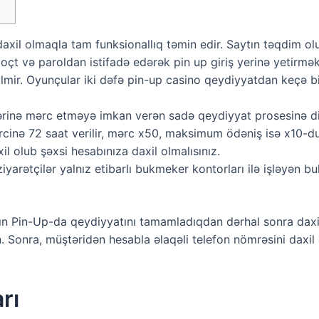
axil olmaqla tam funksionallıq təmin edir. Saytın təqdim o
oçt və paroldan istifadə edərək pin up giriş yerinə yetirmək
lmir. Oyunçular iki dəfə pin-up casino qeydiyyatdan keçə bi
rinə mərc etməyə imkan verən sadə qeydiyyat prosesinə diq
cinə 72 saat verilir, mərc x50, maksimum ödəniş isə x10-du
l olub şəxsi hesabınıza daxil olmalısınız.
yarətçilər yalnız etibarlı bukmeker kontorları ilə işləyən 
 Pin-Up-da qeydiyyatını tamamladıqdan dərhal sonra daxil 
 Sonra, müştəridən hesabla əlaqəli telefon nömrəsini daxil 
rı