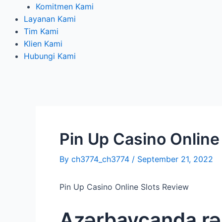
Komitmen Kami
Layanan Kami
Tim Kami
Klien Kami
Hubungi Kami
Pin Up Casino Online
By
ch3774_ch3774
/
September 21, 2022
Pin Up Casino Online Slots Review
Azərbaycanda rə