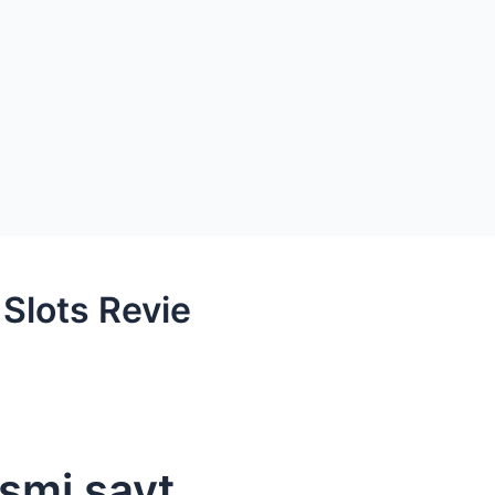
 Slots Revie
smi sayt