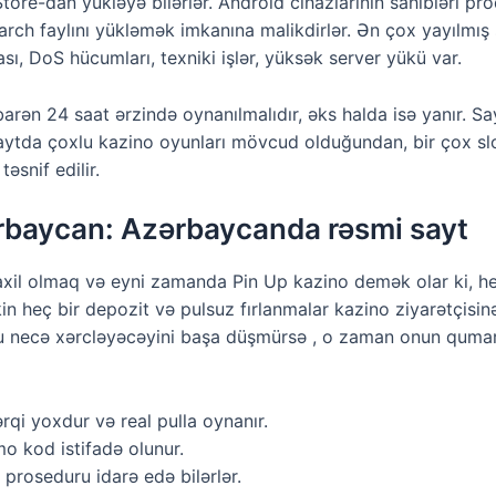
Store-dan yükləyə bilərlər. Android cihazlarının sahibləri 
arch faylını yükləmək imkanına malikdirlər. Ən çox yayılmış 
ı, DoS hücumları, texniki işlər, yüksək server yükü var.
barən 24 saat ərzində oynanılmalıdır, əks halda isə yanır. 
Saytda çoxlu kazino oyunları mövcud olduğundan, bir çox sl
əsnif edilir.
rbaycan: Azərbaycanda rəsmi sayt
il olmaq və eyni zamanda Pin Up kazino demək olar ki, he
kin heç bir depozit və pulsuz fırlanmalar kazino ziyarətçisin
u necə xərcləyəcəyini başa düşmürsə , o zaman onun qumar
rqi yoxdur və real pulla oynanır.
o kod istifadə olunur.
proseduru idarə edə bilərlər.