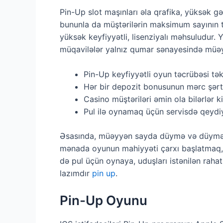
Pin-Up slot maşınları əla qrafika, yüksək gəli
bununla da müştərilərin maksimum sayının tə
yüksək keyfiyyətli, lisenziyalı məhsuludur. 
müqavilələr yalnız qumar sənayesində müəyy
Pin-Up keyfiyyətli oyun təcrübəsi tək
Hər bir depozit bonusunun mərc şərtlə
Casino müştəriləri əmin ola bilərlər 
Pul ilə oynamaq üçün servisdə qeydi
Əsasında, müəyyən sayda düymə və düymələri 
mənada oyunun mahiyyəti çarxı başlatmaq,
də pul üçün oynaya, uduşları istənilən rahat
lazımdır
pin up
.
Pin-Up Oyunu