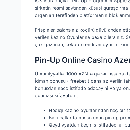
IOS istifadəçiləri Pin-Up proqramını Apple 
şirkətin rəsmi saytından xüsusi quraşdırma 
orqanları tərəfindən platformanın bloklanmas
Frispinlər balansınız köçürüldüyü andan eti
verilən kazino Oyunlarına baxa bilərsiniz. 
çox qazanan, cekpotu endirən oyunlar kimi t
Pin-Up Online Casino Aze
Ümumiyyətlə, 1000 AZN-ə qədər hesaba dax
İdman bonusu ( freebet ) daha az verilir, la
bonusdan necə istifadə edəcəyini və ya on
oxuması kifayətdir .
Həqiqi kazino oyunlarından heç bir fə
Bəzi hallarda bunun üçün pin up prom
Qeydiyyatdan keçmiş istifadəçilər bu 