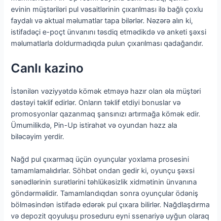
evinin müştəriləri pul vəsaitlərinin çıxarılması ilə bağlı çoxlu
faydalı və aktual məlumatlar tapa bilərlər. Nəzərə alın ki,
istifadəçi e-poçt ünvanını təsdiq etmədikdə və anketi şəxsi
məlumatlarla doldurmadıqda pulun çıxarılması qadağandır.
Canlı kazino
İstənilən vəziyyətdə kömək etməyə hazır olan əla müştəri
dəstəyi təklif edirlər. Onların təklif etdiyi bonuslar və
promosyonlar qazanmaq şansınızı artırmağa kömək edir.
Ümumilikdə, Pin-Up istirahət və oyundan həzz ala
biləcəyim yerdir.
Nağd pul çıxarmaq üçün oyunçular yoxlama prosesini
tamamlamalıdırlar. Söhbət ondan gedir ki, oyunçu şəxsi
sənədlərinin surətlərini təhlükəsizlik xidmətinin ünvanına
göndərməlidir. Tamamlandıqdan sonra oyunçular ödəniş
bölməsindən istifadə edərək pul çıxara bilirlər. Nağdlaşdırma
və depozit qoyuluşu proseduru eyni ssenariyə uyğun olaraq