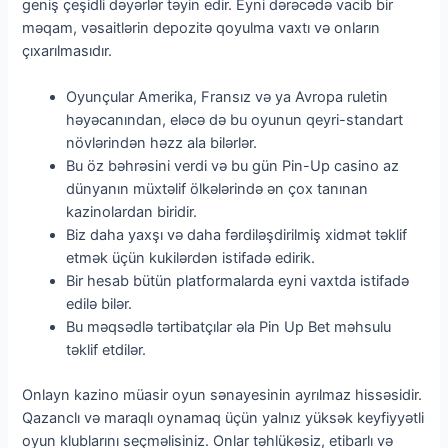
geniş çeşidli dəyərlər təyin edir. Eyni dərəcədə vacib bir
məqam, vəsaitlərin depozitə qoyulma vaxtı və onların
çıxarılmasıdır.
Oyunçular Amerika, Fransız və ya Avropa ruletin
həyəcanından, eləcə də bu oyunun qeyri-standart
növlərindən həzz ala bilərlər.
Bu öz bəhrəsini verdi və bu gün Pin-Up casino az
dünyanın müxtəlif ölkələrində ən çox tanınan
kazinolardan biridir.
Biz daha yaxşı və daha fərdiləşdirilmiş xidmət təklif
etmək üçün kukilərdən istifadə edirik.
Bir hesab bütün platformalarda eyni vaxtda istifadə
edilə bilər.
Bu məqsədlə tərtibatçılar əla Pin Up Bet məhsulu
təklif etdilər.
Onlayn kazino müasir oyun sənayesinin ayrılmaz hissəsidir.
Qazanclı və maraqlı oynamaq üçün yalnız yüksək keyfiyyətli
oyun klublarını seçməlisiniz. Onlar təhlükəsiz, etibarlı və