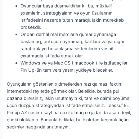
Oyunçular başa düşməlidirlər ki, bu, müxtəlif
sxemlərin, strategiyaların və oyun üsullarının
istifadəsini nəzərdə tutan maraqlı, lakin mürəkkəb
prosesdir.
Ondan dərhal real mərclərlə qumar oynamağa
başlamaq, pul üçün oynamaq, kartlara və ya digər
rahat onlayn hesablaşma sistemlərinə vəsait
çıxarmaqla istifadə etmək olar.
Windows və ya Mac OS ( macbook ) ilə istifadəçilər
Pin Up-ün tam versiyasını yükləyə biləcəklər.
Oyunçuların göstərilən xidmətlərdən razı qalması faktını
internetdəki rəylərdə görmək olar. Beləliklə, burada pul
qazana bilərsiniz, lakin unutmayın ki, tam və daimi böyümə
üçün düzgün strategiyadan istifadə etməlisiniz. Təəssüf ki,
Pin up AZ casino saytına daxil olmaq o qədər də asan deyil,
çünki bloklanıb. Bununla birlikdə, bu blokdan keçmək üçün
seçimlər haqqında unutmayın.