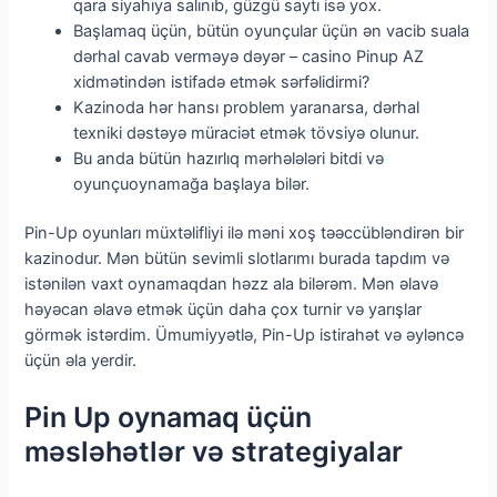
qara siyahıya salınıb, güzgü saytı isə yox.
Başlamaq üçün, bütün oyunçular üçün ən vacib suala
dərhal cavab verməyə dəyər – casino Pinup AZ
xidmətindən istifadə etmək sərfəlidirmi?
Kazinoda hər hansı problem yaranarsa, dərhal
texniki dəstəyə müraciət etmək tövsiyə olunur.
Bu anda bütün hazırlıq mərhələləri bitdi və
oyunçuoynamağa başlaya bilər.
Pin-Up oyunları müxtəlifliyi ilə məni xoş təəccübləndirən bir
kazinodur. Mən bütün sevimli slotlarımı burada tapdım və
istənilən vaxt oynamaqdan həzz ala bilərəm. Mən əlavə
həyəcan əlavə etmək üçün daha çox turnir və yarışlar
görmək istərdim. Ümumiyyətlə, Pin-Up istirahət və əyləncə
üçün əla yerdir.
Pin Up oynamaq üçün
məsləhətlər və strategiyalar