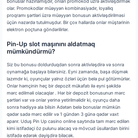
bonuslar hazirlamişdir, onları promokod üzrə akti̇vləşdi̇rmək
olar. Promokodlar müəyyən kombinasiyadır, loyallıq
proqramı şərtləri üzrə müəyyən bonusun aktivləşdirilməsi
üçün nəzərdə tutulmuşdur. Bir çox hallarda onlar müştərinin
elektron poçtuna göndərilirlər.
Pin-Up slot maşınını aldatmaq
mümkündürmü?
Siz bu bonusu doldurduqdan sonra aktivləşdirə və sonra
oynamağa başlaya bilərsiniz. Eyni zamanda, başa düşmək
lazımdır ki, oyunçular yalnız özləri üçün belə pul götürmürlər.
Onlar həmçinin heç bir depozit mükafatı ilə eyni şəkildə
mərc edilməli olacaqlar . Hər bir depozit bonusunun mərc
şərtləri var və onlar yerinə yetirilməlidir ki, oyunçu daha
sonra hədiyyə ala bilsin Adətən belə bonuslar mümkün
qədər sadə mərc edilir və 1 gündən 3 günə qədər vaxt
aparır. Uduş Pin Up casino online saytında tam mərc edilən
kimi istifadəçi öz pulunu alacaq və mövcud üsullardan birini
istifadə edərək dəyişdirə biləcək.