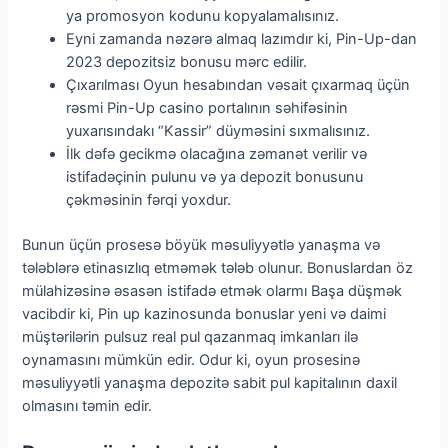
ya promosyon kodunu kopyalamalısınız.
Eyni zamanda nəzərə almaq lazımdır ki, Pin-Up-dan
2023 depozitsiz bonusu mərc edilir.
Çıxarılması Oyun hesabından vəsait çıxarmaq üçün
rəsmi Pin-Up casino portalının səhifəsinin
yuxarısındakı “Kassir” düyməsini sıxmalısınız.
İlk dəfə gecikmə olacağına zəmanət verilir və
istifadəçinin pulunu və ya depozit bonusunu
çəkməsinin fərqi yoxdur.
Bunun üçün prosesə böyük məsuliyyətlə yanaşma və
tələblərə etinasızlıq etməmək tələb olunur. Bonuslardan öz
mülahizəsinə əsasən istifadə etmək olarmı Başa düşmək
vacibdir ki, Pin up kazinosunda bonuslar yeni və daimi
müştərilərin pulsuz real pul qazanmaq imkanları ilə
oynamasını mümkün edir. Odur ki, oyun prosesinə
məsuliyyətli yanaşma depozitə sabit pul kapitalının daxil
olmasını təmin edir.