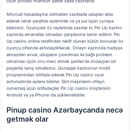
oyun prosesi mümkün qədər sadə hazırlanıb.
Mövcud hesablaşma xidmətləri vasitəsilə uduşları əldə
edərək rahat şəraitdə əylənmək və ya pul üçün oynaya
bilərsiniz. Oyunçular öz rəylərində yazırlar ki, Pin Up kazino
saytında əmanətlər olmadan qarşılanma təmin edilmir. Pin
Up casino online tərəfindən təklif olunan bütün bonuslar öz
oyunçu ofisində aktivləşdiriləcək. Onlayn kazinoda hədiyyə
almazdan əvvəl, uduşların çıxarılması ilə bağlı problem
olmaması üçün onu mərc etmək şərtləri ilə (müəyyən bir
peyjerlə) tanış olmalısınız. Qonaqlar kazinonun mobil
proqramından istifadə edərək Pin Up casino oyun
avtomatında əylənə bilərlər. Slot maşınlarını oflayn
oynamaq üçün istifadəçilər Pin Up casino müştərisini
Android və ya iPhone-da yükləməlidirlər.
Pinup casino Azərbaycanda necə
getmək olar