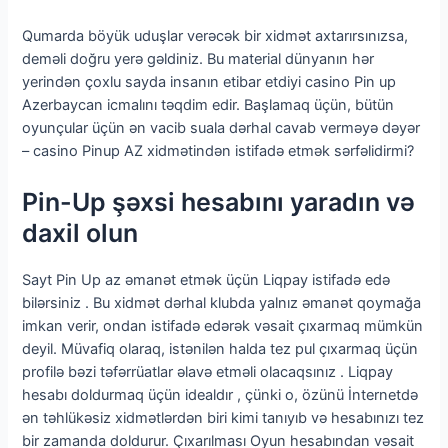
Qumarda böyük uduşlar verəcək bir xidmət axtarırsınızsa,
deməli doğru yerə gəldiniz. Bu material dünyanın hər
yerindən çoxlu sayda insanın etibar etdiyi casino Pin up
Azerbaycan icmalını təqdim edir. Başlamaq üçün, bütün
oyunçular üçün ən vacib suala dərhal cavab verməyə dəyər
– casino Pinup AZ xidmətindən istifadə etmək sərfəlidirmi?
Pin-Up şəxsi hesabını yaradın və
daxil olun
Sayt Pin Up az əmanət etmək üçün Liqpay istifadə edə
bilərsiniz . Bu xidmət dərhal klubda yalnız əmanət qoymağa
imkan verir, ondan istifadə edərək vəsait çıxarmaq mümkün
deyil. Müvafiq olaraq, istənilən halda tez pul çıxarmaq üçün
profilə bəzi təfərrüatlar əlavə etməli olacaqsınız . Liqpay
hesabı doldurmaq üçün idealdır , çünki o, özünü İnternetdə
ən təhlükəsiz xidmətlərdən biri kimi tanıyıb və hesabınızı tez
bir zamanda doldurur. Çıxarılması Oyun hesabından vəsait