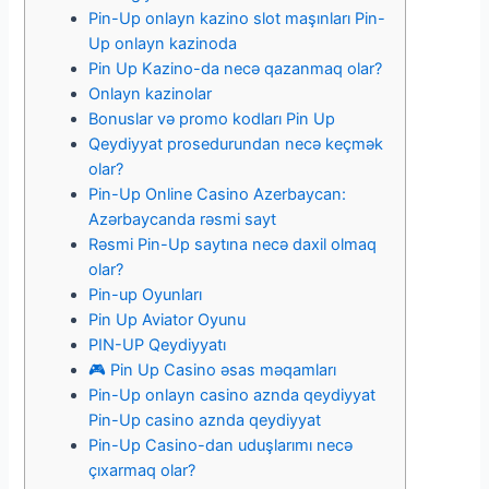
Pin-Up onlayn kazino slot maşınları Pin-
Up onlayn kazinoda
Pin Up Kazino-da necə qazanmaq olar?
Onlayn kazinolar
Bonuslar və promo kodları Pin Up
Qeydiyyat prosedurundan necə keçmək
olar?
Pin-Up Online Casino Azerbaycan:
Azərbaycanda rəsmi sayt
Rəsmi Pin-Up saytına necə daxil olmaq
olar?
Pin-up Oyunları
Pin Up Aviator Oyunu
PIN-UP Qeydiyyatı
🎮 Pin Up Casino əsas məqamları
Pin-Up onlayn casino aznda qeydiyyat
Pin-Up casino aznda qeydiyyat
Pin-Up Casino-dan uduşlarımı necə
çıxarmaq olar?