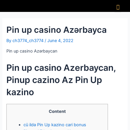
Pin up casino Azərbayca
By
ch3774_ch3774
/
June 4, 2022
Pin up casino Azərbaycan
Pin up casino Azerbaycan,
Pinup cazino Az Pin Up
kazino
Content
cü ildə Pin Up kazino cari bonus