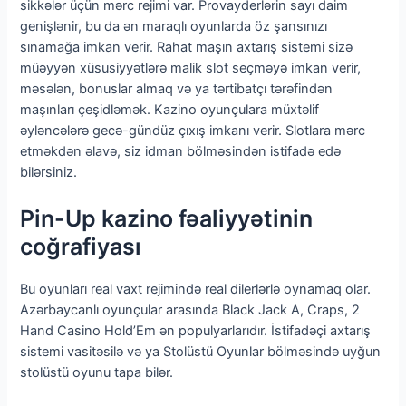
sikkələr üçün mərc rejimi var. Provayderlərin sayı daim
genişlənir, bu da ən maraqlı oyunlarda öz şansınızı
sınamağa imkan verir. Rahat maşın axtarış sistemi sizə
müəyyən xüsusiyyətlərə malik slot seçməyə imkan verir,
məsələn, bonuslar almaq və ya tərtibatçı tərəfindən
maşınları çeşidləmək. Kazino oyunçulara müxtəlif
əyləncələrə gecə-gündüz çıxış imkanı verir. Slotlara mərc
etməkdən əlavə, siz idman bölməsindən istifadə edə
bilərsiniz.
Pin-Up kazino fəaliyyətinin
coğrafiyası
Bu oyunları real vaxt rejimində real dilerlərlə oynamaq olar.
Azərbaycanlı oyunçular arasında Black Jack A, Craps, 2
Hand Casino Hold’Em ən populyarlarıdır. İstifadəçi axtarış
sistemi vasitəsilə və ya Stolüstü Oyunlar bölməsində uyğun
stolüstü oyunu tapa bilər.