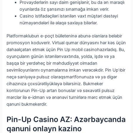
Provayderlərin sayı daim genişlənir, bu da ən maraqlı
oyunlarda öz şansınızı sınamağa imkan verir.
Casino istifadəçiləri istənilən vaxt müştəri dəstəyi
nümayəndələri ilə əlaqə saxlaya bilərlər.
Platformaklubun e-poçt bülleteninə abunə olanlara beləbir
promosyon koduverir. Virtual qumar dünyasını hər kəs üçün
dahaəlçatan etmək üçün Pin Up mobil casinohazırladıq. Bu,
oyunçuların günün istənilənvaxtında, yolda, işdə və ya
başqa bir yerdəheç bir məhdudiyyət olmadan
sevimlioyunlarını oynamalarına imkan verəcəkdir. Pin Up’ıbir
neçə saniyəyə pulsuz olaraqsmartfonunuza və ya digər
cihazınıza çoxsürətliyükləyə bilərsiniz. Bukmeker
kontorunun Pin-Up artan bonuslar və səxavətli pulsuz
mərclər ilə e-idman və ənənəvi turnirlərə mərc etmək üçün
qanuni bukmekerdir.
Pin-Up Casino AZ: Azərbaycanda
qanuni onlayn kazino