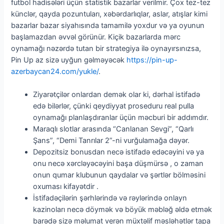
futbol hadisələri üçün statistik bazarlar verilmir. Çox tez-tez
künclər, qayda pozuntuları, xəbərdarlıqlar, aslar, atışlar kimi
bazarlar bazar siyahısında tamamilə yoxdur və ya oyunun
başlamazdan əvvəl görünür. Kiçik bazarlarda mərc
oynamağı nəzərdə tutan bir strategiya ilə oynayırsınızsa,
Pin Up az sizə uyğun gəlməyəcək
https://pin-up-
azerbaycan24.com/yukle/
.
Ziyarətçilər onlardan demək olar ki, dərhal istifadə
edə bilərlər, çünki qeydiyyat proseduru real pulla
oynamağı planlaşdıranlar üçün məcburi bir addımdır.
Maraqlı slotlar arasında “Canlanan Sevgi”, “Qarlı
Şans”, “Demi Tanrılar 2”-ni vurğulamağa dəyər.
Depozitsiz bonusdan necə istifadə edəcəyini və ya
onu necə xərcləyəcəyini başa düşmürsə , o zaman
onun qumar klubunun qaydalar və şərtlər bölməsini
oxuması kifayətdir .
İstifadəçilərin şərhlərində və rəylərində onlayn
kazinoları necə döymək və böyük məbləğ əldə etmək
barədə sizə məlumat verən müxtəlif məsləhətlər tapa