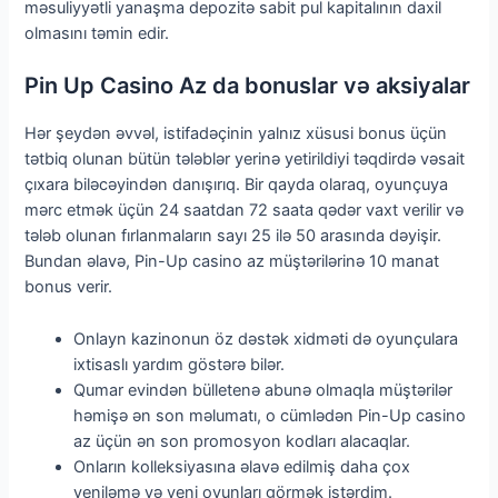
məsuliyyətli yanaşma depozitə sabit pul kapitalının daxil
olmasını təmin edir.
Pin Up Casino Az da bonuslar və aksiyalar
Hər şeydən əvvəl, istifadəçinin yalnız xüsusi bonus üçün
tətbiq olunan bütün tələblər yerinə yetirildiyi təqdirdə vəsait
çıxara biləcəyindən danışırıq. Bir qayda olaraq, oyunçuya
mərc etmək üçün 24 saatdan 72 saata qədər vaxt verilir və
tələb olunan fırlanmaların sayı 25 ilə 50 arasında dəyişir.
Bundan əlavə, Pin-Up casino az müştərilərinə 10 manat
bonus verir.
Onlayn kazinonun öz dəstək xidməti də oyunçulara
ixtisaslı yardım göstərə bilər.
Qumar evindən bülletenə abunə olmaqla müştərilər
həmişə ən son məlumatı, o cümlədən Pin-Up casino
az üçün ən son promosyon kodları alacaqlar.
Onların kolleksiyasına əlavə edilmiş daha çox
yeniləmə və yeni oyunları görmək istərdim.