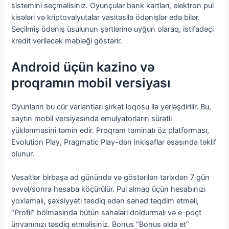
sistemini seçməlisiniz. Oyunçular bank kartları, elektron pul
kisələri və kriptovalyutalar vasitəsilə ödənişlər edə bilər.
Seçilmiş ödəniş üsulunun şərtlərinə uyğun olaraq, istifadəçi
kredit veriləcək məbləği göstərir.
Android üçün kazino və
proqramın mobil versiyası
Oyunların bu cür variantları şirkət loqosu ilə yerləşdirilir. Bu,
saytın mobil versiyasında emulyatorların sürətli
yüklənməsini təmin edir. Proqram təminatı öz platforması,
Evolution Play, Pragmatic Play-dən inkişaflar əsasında təklif
olunur.
Vəsaitlər birbaşa ad günündə və göstərilən tarixdən 7 gün
əvvəl/sonra hesaba köçürülür. Pul almaq üçün hesabınızı
yoxlamalı, şəxsiyyəti təsdiq edən sənəd təqdim etməli,
“Profil” bölməsində bütün sahələri doldurmalı və e-poçt
ünvanınızı təsdiq etməlisiniz. Bonus “Bonus əldə et”