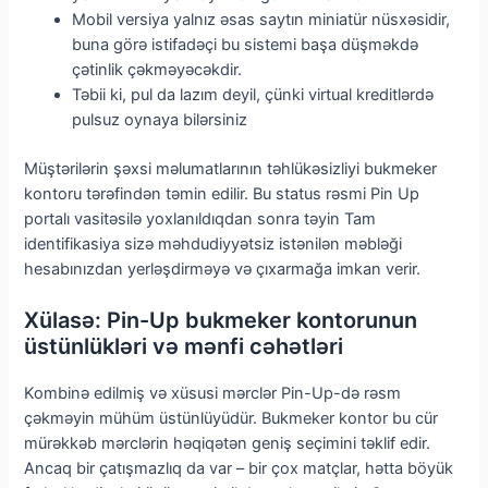
Mobil versiya yalnız əsas saytın miniatür nüsxəsidir,
buna görə istifadəçi bu sistemi başa düşməkdə
çətinlik çəkməyəcəkdir.
Təbii ki, pul da lazım deyil, çünki virtual kreditlərdə
pulsuz oynaya bilərsiniz
Müştərilərin şəxsi məlumatlarının təhlükəsizliyi bukmeker
kontoru tərəfindən təmin edilir. Bu status rəsmi Pin Up
portalı vasitəsilə yoxlanıldıqdan sonra təyin Tam
identifikasiya sizə məhdudiyyətsiz istənilən məbləği
hesabınızdan yerləşdirməyə və çıxarmağa imkan verir.
Xülasə: Pin-Up bukmeker kontorunun
üstünlükləri və mənfi cəhətləri
Kombinə edilmiş və xüsusi mərclər Pin-Up-də rəsm
çəkməyin mühüm üstünlüyüdür. Bukmeker kontor bu cür
mürəkkəb mərclərin həqiqətən geniş seçimini təklif edir.
Ancaq bir çatışmazlıq da var – bir çox matçlar, hətta böyük