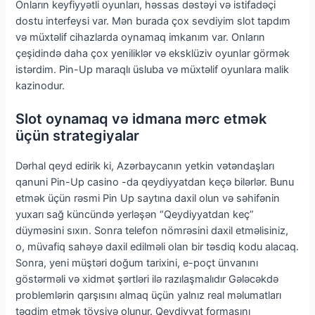
Onların keyfiyyətli oyunları, həssas dəstəyi və istifadəçi
dostu interfeysi var. Mən burada çox sevdiyim slot tapdım
və müxtəlif cihazlarda oynamaq imkanım var. Onların
çeşidində daha çox yeniliklər və eksklüziv oyunlar görmək
istərdim. Pin-Up maraqlı üsluba və müxtəlif oyunlara malik
kazinodur.
Slot oynamaq və idmana mərc etmək
üçün strategiyalar
Dərhal qeyd edirik ki, Azərbaycanın yetkin vətəndaşları
qanuni Pin-Up casino -da qeydiyyatdan keçə bilərlər. Bunu
etmək üçün rəsmi Pin Up saytına daxil olun və səhifənin
yuxarı sağ küncündə yerləşən “Qeydiyyatdan keç”
düyməsini sıxın. Sonra telefon nömrəsini daxil etməlisiniz,
o, müvafiq sahəyə daxil edilməli olan bir təsdiq kodu alacaq.
Sonra, yeni müştəri doğum tarixini, e-poçt ünvanını
göstərməli və xidmət şərtləri ilə razılaşmalıdır Gələcəkdə
problemlərin qarşısını almaq üçün yalnız real məlumatları
təqdim etmək tövsiyə olunur. Qeydiyyat formasını