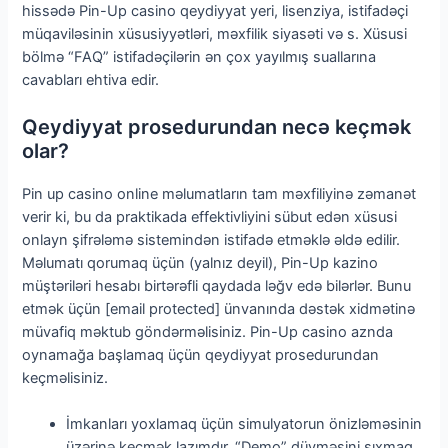
hissədə Pin-Up casino qeydiyyat yeri, lisenziya, istifadəçi
müqaviləsinin xüsusiyyətləri, məxfilik siyasəti və s. Xüsusi
bölmə “FAQ” istifadəçilərin ən çox yayılmış suallarına
cavabları ehtiva edir.
Qeydiyyat prosedurundan necə keçmək
olar?
Pin up casino online məlumatların tam məxfiliyinə zəmanət
verir ki, bu da praktikada effektivliyini sübut edən xüsusi
onlayn şifrələmə sistemindən istifadə etməklə əldə edilir.
Məlumatı qorumaq üçün (yalnız deyil), Pin-Up kazino
müştəriləri hesabı birtərəfli qaydada ləğv edə bilərlər. Bunu
etmək üçün [email protected] ünvanında dəstək xidmətinə
müvafiq məktub göndərməlisiniz. Pin-Up casino aznda
oynamağa başlamaq üçün qeydiyyat prosedurundan
keçməlisiniz.
İmkanları yoxlamaq üçün simulyatorun önizləməsinin
üzərinə keçmək lazımdır, “Demo” düyməsini sıxmaq