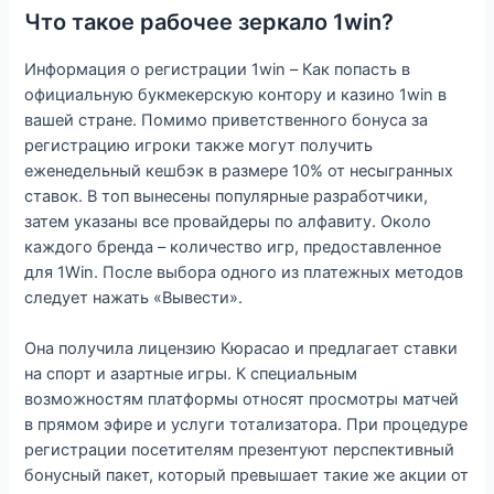
Что такое рабочее зеркало 1win?
Информация о регистрации 1win – Как попасть в
официальную букмекерскую контору и казино 1win в
вашей стране. Помимо приветственного бонуса за
регистрацию игроки также могут получить
еженедельный кешбэк в размере 10% от несыгранных
ставок. В топ вынесены популярные разработчики,
затем указаны все провайдеры по алфавиту. Около
каждого бренда – количество игр, предоставленное
для 1Win. После выбора одного из платежных методов
следует нажать «Вывести».
Она получила лицензию Кюрасао и предлагает ставки
на спорт и азартные игры. К специальным
возможностям платформы относят просмотры матчей
в прямом эфире и услуги тотализатора. При процедуре
регистрации посетителям презентуют перспективный
бонусный пакет, который превышает такие же акции от