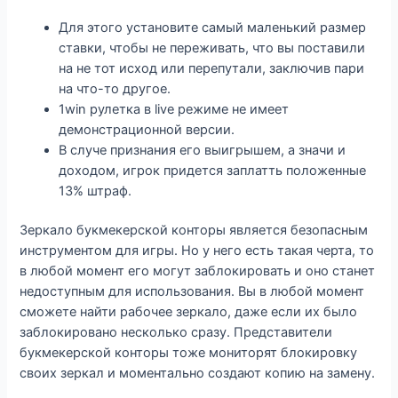
Для этого установите самый маленький размер
ставки, чтобы не переживать, что вы поставили
на не тот исход или перепутали, заключив пари
на что-то другое.
1win рулетка в live режиме не имеет
демонстрационной версии.
В случе признания его выигрышем, а значи и
доходом, игрок придется заплатть положенные
13% штраф.
Зеркало букмекерской конторы является безопасным
инструментом для игры. Но у него есть такая черта, то
в любой момент его могут заблокировать и оно станет
недоступным для использования. Вы в любой момент
сможете найти рабочее зеркало, даже если их было
заблокировано несколько сразу. Представители
букмекерской конторы тоже мониторят блокировку
своих зеркал и моментально создают копию на замену.