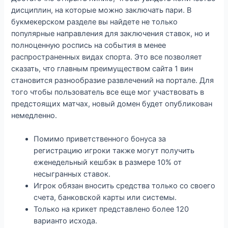
дисциплин, на которые можно заключать пари. В
букмекерском разделе вы найдете не только
популярные направления для заключения ставок, но и
полноценную роспись на события в менее
распространенных видах спорта. Это все позволяет
сказать, что главным преимуществом сайта 1 вин
становится разнообразие развлечений на портале. Для
того чтобы пользователь все еще мог участвовать в
предстоящих матчах, новый домен будет опубликован
немедленно.
Помимо приветственного бонуса за
регистрацию игроки также могут получить
еженедельный кешбэк в размере 10% от
несыгранных ставок.
Игрок обязан вносить средства только со своего
счета, банковской карты или системы.
Только на крикет представлено более 120
варианто исхода.