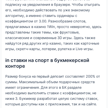
подписку на уведомления в браузере. Чтобы отыграть
его, необходимо действовать по уже знакомому
алгоритму, а именно ставить ординары с
коэффициентом от 3.00. Разнообразие слотов,
предлагаемых в казино 1Win, просто невероятно, здесь
представлены такие темы, как фруктовые,
классические и современные 3D игры. Здесь также
найдутся ряд других игр казино, таких как карточные
игры, скретч-карты, лотереи, рулетка и Live-игры.
in cтавки на спорт в букмекерской
конторе
Размер бонуса на первый депозит составляет 200% от
суммы. Максимальный объем подарочных средств
имеет ограничения. Для этого в БК разделе
необходимо выполнять ставки с коэффициентом, не
ниже 3. Букмекер разработал целую систему ставок,
которые доступны как с приложения, так и на сайте.