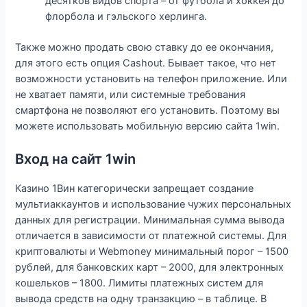
десятков видов спорта – от футбола и хоккея до
флорбола и гэльского херлинга.
Также можно продать свою ставку до ее окончания,
для этого есть опция Cashout. Бывает такое, что нет
возможности установить на телефон приложение. Или
не хватает памяти, или системные требования
смартфона не позволяют его установить. Поэтому вы
можете использовать мобильную версию сайта 1win.
Вход на сайт 1win
Казино 1Вин категорически запрещает создание
мультиаккаунтов и использование чужих персональных
данных для регистрации. Минимальная сумма вывода
отличается в зависимости от платежной системы. Для
криптовалюты и Webmoney минимальный порог – 1500
рублей, для банковских карт – 2000, для электронных
кошельков – 1800. Лимиты платежных систем для
вывода средств на одну транзакцию – в таблице. В