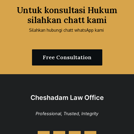
Untuk konsultasi Hukum
silahkan chatt kami
Silahkan hubungi chatt whatsApp kami
Free Consultation
Cheshadam Law Office
Professional, Trusted, Integrity