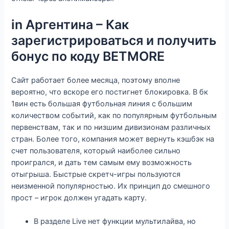
in Аргентина – Как
зарегистрироваться и получить
бонус по коду BETMORE
Сайт работает более месяца, поэтому вполне
вероятно, что вскоре его постигнет блокировка. В бк
1вин есть большая футбольная линия с большим
количеством событий, как по популярным футбольным
первенствам, так и по низшим дивизионам различных
стран. Более того, компания может вернуть кэшбэк на
счет пользователя, который наиболее сильно
проигрался, и дать тем самым ему возможность
отыгрыша. Быстрые скретч-игры пользуются
неизменной популярностью. Их принцип до смешного
прост – игрок должен угадать карту.
В разделе Live нет функции мультилайва, но