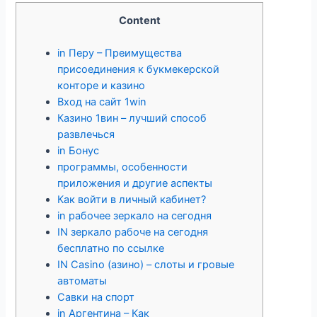
Content
in Перу – Преимущества
присоединения к букмекерской
конторе и казино
Вход на сайт 1win
Казино 1вин – лучший способ
развлечься
in Бонус
программы, особенности
приложения и другие аспекты
Как войти в личный кабинет?
in рабочее зеркало на сегодня
IN зеркало рабоче на сегодня
бесплатно по ссылке
IN Casino (азино) – слоты и гровые
автоматы
Савки на спорт
in Аргентина – Как