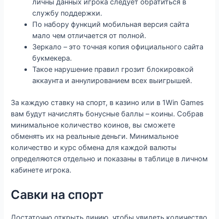
личны данных игрока следует обратиться в
службу поддержки.
По набору функций мобильная версия сайта
мало чем отличается от полной.
Зеркало – это точная копия официального сайта
букмекера.
Такое нарушение правил грозит блокировкой
аккаунта и аннулированием всех выигрышей.
За каждую ставку на спорт, в казино или в 1Win Games
вам будут начислять бонусные баллы – коины. Собрав
минимальное количество коинов, вы сможете
обменять их на реальные деньги. Минимальное
количество и курс обмена для каждой валюты
определяются отдельно и показаны в таблице в личном
кабинете игрока.
Савки на спорт
Достаточно открыть линию, чтобы увидеть количество