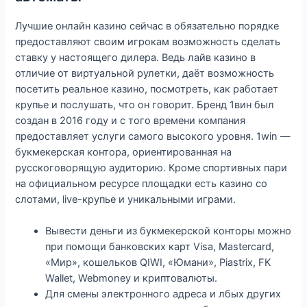
Лучшие онлайн казино сейчас в обязательно порядке
предоставляют своим игрокам возможность сделать
ставку у настоящего дилера. Ведь лайв казино в
отличие от виртуальной рулетки, даёт возможность
посетить реальное казино, посмотреть, как работает
крупье и послушать, что он говорит. Бренд 1вин был
создан в 2016 году и с того времени компания
предоставляет услуги самого высокого уровня. 1win —
букмекерская контора, ориентированная на
русскоговорящую аудиторию. Кроме спортивных пари
на официальном ресурсе площадки есть казино со
слотами, live-крупье и уникальными играми.
Вывести деньги из букмекерской конторы можно
при помощи банковских карт Visa, Mastercard,
«Мир», кошельков QIWI, «Юмани», Piastrix, FK
Wallet, Webmoney и криптовалюты.
Для смены электронного адреса и лбых других