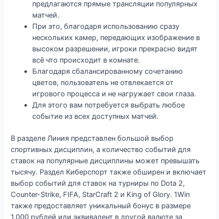
предлагаются прямые трансляции популярных
матчей.
При это, благодаря использованию сразу
нескольких камер, передающих изображение в
высоком разрешении, игроки прекрасно видят
всё что происходит в комнате.
Благодаря сбалансированному сочетанию
цветов, пользователь не отвлекается от
игрового процесса и не нагружает свои глаза.
Для этого вам потребуется выбрать любое
событие из всех доступных матчей.
В разделе Линия представлен большой выбор
спортивных дисциплин, а количество событий для
ставок на популярные дисциплины может превышать
тысячу. Раздел Киберспорт также обширен и включает
выбор событий для ставок на турниры по Dota 2,
Counter-Strike, FIFA, StarCraft 2 и King of Glory. 1Win
также предоставляет уникальный бонус в размере
1.000 рублей или эквивалент в другой валюте за