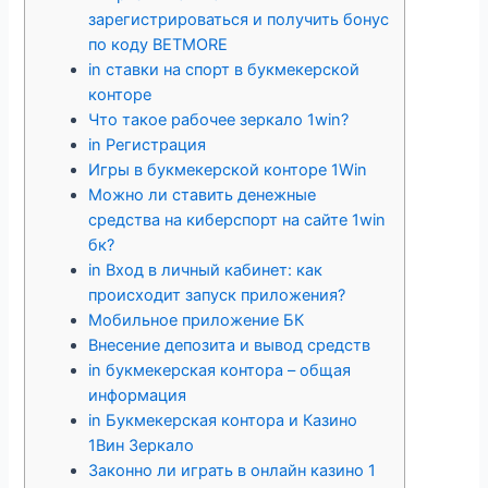
зарегистрироваться и получить бонус
по коду BETMORE
in cтавки на спорт в букмекерской
конторе
Что такое рабочее зеркало 1win?
in Регистрация
Игры в букмекерской конторе 1Win
Можно ли ставить денежные
средства на киберспорт на сайте 1win
бк?
in Вход в личный кабинет: как
происходит запуск приложения?
Мобильное приложение БК
Внесение депозита и вывод средств
in букмекерская контора – общая
информация
in Букмекерская контора и Казино
1Вин Зеркало
Законно ли играть в онлайн казино 1