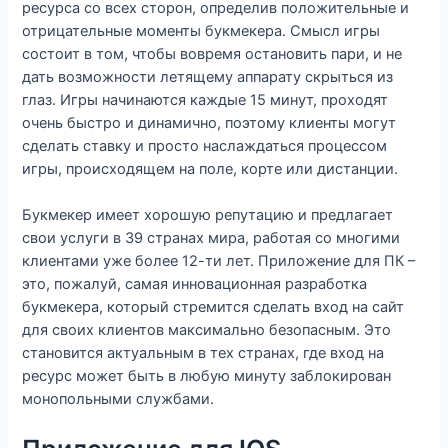
ресурса со всех сторон, определив положительные и
отрицательные моменты букмекера. Смысл игры
состоит в том, чтобы вовремя остановить пари, и не
дать возможности летящему аппарату скрыться из
глаз. Игры начинаются каждые 15 минут, проходят
очень быстро и динамично, поэтому клиенты могут
сделать ставку и просто наслаждаться процессом
игры, происходящем на поле, корте или дистанции.
Букмекер имеет хорошую репутацию и предлагает
свои услуги в 39 странах мира, работая со многими
клиентами уже более 12-ти лет. Приложение для ПК –
это, пожалуй, самая инновационная разработка
букмекера, который стремится сделать вход на сайт
для своих клиентов максимально безопасным. Это
становится актуальным в тех странах, где вход на
ресурс может быть в любую минуту заблокирован
монопольными службами.