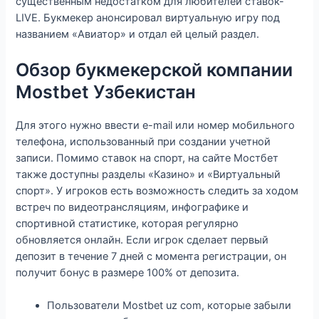
существенным недостатком для любителей ставок-
LIVE. Букмекер анонсировал виртуальную игру под
названием «Авиатор» и отдал ей целый раздел.
Обзор букмекерской компании
Mostbet Узбекистан
Для этого нужно ввести e-mail или номер мобильного
телефона, использованный при создании учетной
записи. Помимо ставок на спорт, на сайте Мостбет
также доступны разделы «Казино» и «Виртуальный
спорт». У игроков есть возможность следить за ходом
встреч по видеотрансляциям, инфографике и
спортивной статистике, которая регулярно
обновляется онлайн. Если игрок сделает первый
депозит в течение 7 дней с момента регистрации, он
получит бонус в размере 100% от депозита.
Пользователи Mostbet uz com, которые забыли