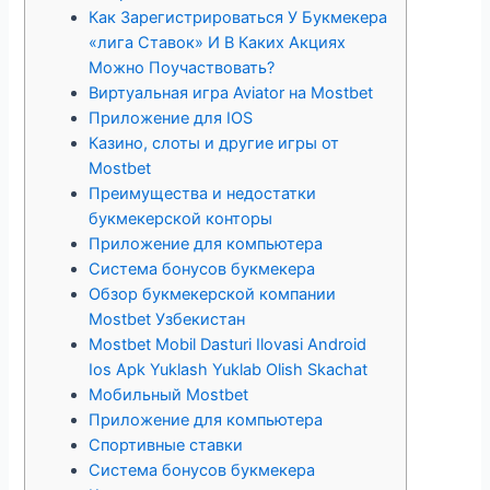
Как Зарегистрироваться У Букмекера
«лига Ставок» И В Каких Акциях
Можно Поучаствовать?
Виртуальная игра Aviator на Mostbet
Приложение для IOS
Казино, слоты и другие игры от
Mostbet
Преимущества и недостатки
букмекерской конторы
Приложение для компьютера
Система бонусов букмекера
Обзор букмекерской компании
Mostbet Узбекистан
Mostbet Mobil Dasturi Ilovasi Android
Ios Apk Yuklash Yuklab Olish Skachat
Мобильный Mostbet
Приложение для компьютера
Спортивные ставки
Система бонусов букмекера