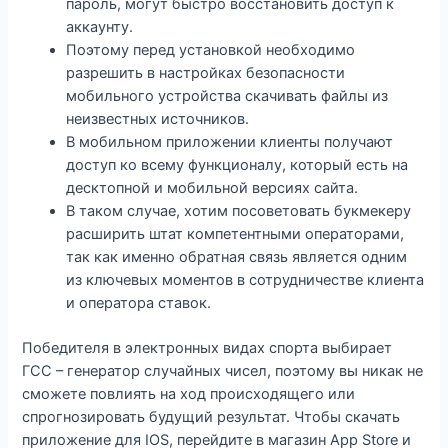
пароль, могут быстро восстановить доступ к
аккаунту.
Поэтому перед установкой необходимо
разрешить в настройках безопасности
мобильного устройства скачивать файлы из
неизвестных источников.
В мобильном приложении клиенты получают
доступ ко всему функционалу, который есть на
десктопной и мобильной версиях сайта.
В таком случае, хотим посоветовать букмекеру
расширить штат компетентными операторами,
так как именно обратная связь является одним
из ключевых моментов в сотрудничестве клиента
и оператора ставок.
Победителя в электронных видах спорта выбирает
ГСС – генератор случайных чисел, поэтому вы никак не
сможете повлиять на ход происходящего или
спрогнозировать будущий результат. Чтобы скачать
приложение для IOS, перейдите в магазин App Store и