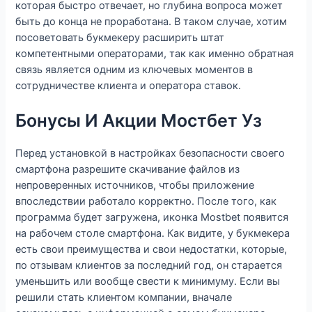
которая быстро отвечает, но глубина вопроса может
быть до конца не проработана. В таком случае, хотим
посоветовать букмекеру расширить штат
компетентными операторами, так как именно обратная
связь является одним из ключевых моментов в
сотрудничестве клиента и оператора ставок.
Бонусы И Акции Мостбет Уз
Перед установкой в настройках безопасности своего
смартфона разрешите скачивание файлов из
непроверенных источников, чтобы приложение
впоследствии работало корректно. После того, как
программа будет загружена, иконка Mostbet появится
на рабочем столе смартфона. Как видите, у букмекера
есть свои преимущества и свои недостатки, которые,
по отзывам клиентов за последний год, он старается
уменьшить или вообще свести к минимуму. Если вы
решили стать клиентом компании, вначале