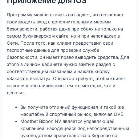
Приложение для IOS
Программу можно скачать на гаджет, что позволяет
производить вход с дополнительными мерами
безопасности, работая даже при сбоях не только на
самом букмекерском сайте, но и при неполадках в
Сети. После того, как клиент предоставил свои
паспортные данные для проверки службе
безопасности, он имеет право выводить средства. Для
этого в личном кабинете нужно зайти в раздел с
соответствующим названием и нажать кнопку
«Заказать выплату». Оператор требует, чтобы клиент
выполнял обналичивание тем же методом, что и
депозит.
Вы получите отличный функционал и такой же
масштабный спортивный рынок, включая LIVE.
Mostbet Bizbon NV является управляющей
компанией, находящейся под непосредственным
руководством правительства о.Кюрасао со