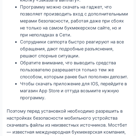
Программу можно скачать на гаджет, что
позволяет производить вход с дополнительными
мерами безопасности, работая даже при сбоях
не только на самом букмекерском сайте, но и
при неполадках в Сети.
Сотрудники саппорта быстро реагируют на все
обращения, дают подробные разъяснения,
решают спорные ситуации.
Обратите внимание, что выводить средства
пользователю разрешается только тем же
способом, которым ранее был пополнен депозит.
Чтобы скачать приложение для IOS, перейдите в
магазин App Store и оттуда возьмите нужную
программу.
Поэтому перед установкой необходимо разрешить в
настройках безопасности мобильного устройства
скачивать файлы из неизвестных источников. Мостбет
— известная международная букмекерская компания,