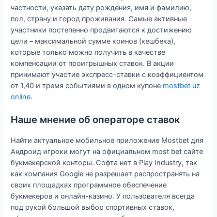
частности, указать дату рождения, имя и фамилию,
пол, страну и город проживания. Самые активные
участники постепенно продвигаются к достижению
цели – максимальной сумме коинов (кешбека),
которые только можно получить в качестве
компенсации от проигрышных ставок. В акции
принимают участие экспресс-ставки с коэффициентом
от 1,40 и тремя событиями в одном купоне
mostbet uz
online
.
Наше мнение об операторе ставок
Найти актуальное мобильное приложение Mostbet для
Андроид игроки могут на официальном most bet сайте
букмекерской конторы. Софта нет в Play Industry, так
как компания Google не разрешает распространять на
своих площадках программное обеспечение
букмекеров и онлайн-казино. У пользователя всегда
под рукой большой выбор спортивных ставок,