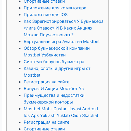
Спортивные ставки
Приложение для компьютера
Приложение для IOS
Как Зарегистрироваться У Букмекера
«лига Ставок» И В Каких Акциях
Можно Поучаствовать?
Виртуальная игра Aviator на Mostbet
Обзор букмекерской компании
Mostbet Узбекистан
Система бонусов букмекера
Казино, слоты и другие игры от
Mostbet
Регистрация на сайте
Бонусы И Акции Мостбет Уз
Преимущества и недостатки
букмекерской конторы
Mostbet Mobil Dasturi Ilovasi Android
Ios Apk Yuklash Yuklab Olish Skachat
Регистрация на сайте
Спортивные ставки