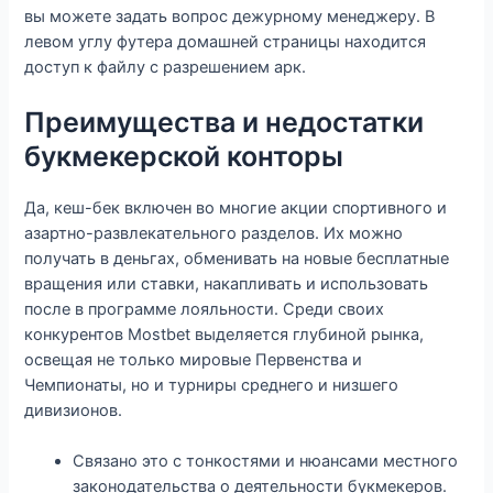
вы можете задать вопрос дежурному менеджеру. В
левом углу футера домашней страницы находится
доступ к файлу с разрешением арк.
Преимущества и недостатки
букмекерской конторы
Да, кеш-бек включен во многие акции спортивного и
азартно-развлекательного разделов. Их можно
получать в деньгах, обменивать на новые бесплатные
вращения или ставки, накапливать и использовать
после в программе лояльности. Среди своих
конкурентов Mostbet выделяется глубиной рынка,
освещая не только мировые Первенства и
Чемпионаты, но и турниры среднего и низшего
дивизионов.
Связано это с тонкостями и нюансами местного
законодательства о деятельности букмекеров.