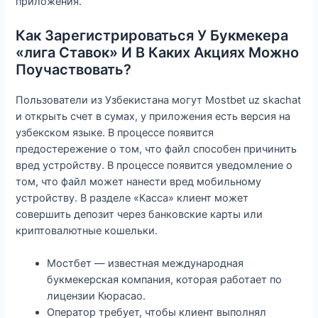
приложения.
Как Зарегистрироваться У Букмекера
«лига Ставок» И В Каких Акциях Можно
Поучаствовать?
Пользователи из Узбекистана могут Mostbet uz skachat
и открыть счет в сумах, у приложения есть версия на
узбекском языке. В процессе появится
предостережение о том, что файл способен причинить
вред устройству. В процессе появится уведомление о
том, что файл может нанести вред мобильному
устройству. В разделе «Касса» клиент может
совершить депозит через банковские карты или
криптовалютные кошельки.
Мостбет — известная международная
букмекерская компания, которая работает по
лицензии Кюрасао.
Оператор требует, чтобы клиент выполнял