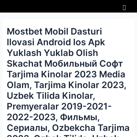
Mostbet Mobil Dasturi
Ilovasi Android Ios Apk
Yuklash Yuklab Olish
Skachat Мобильный Софт
Tarjima Kinolar 2023 Media
Olam, Tarjima Kinolar 2023,
Uzbek Tilida Kinolar,
Premyeralar 2019-2021-
2022-2023, Фильмы,
Сериалы, Ozbekcha Tarjima