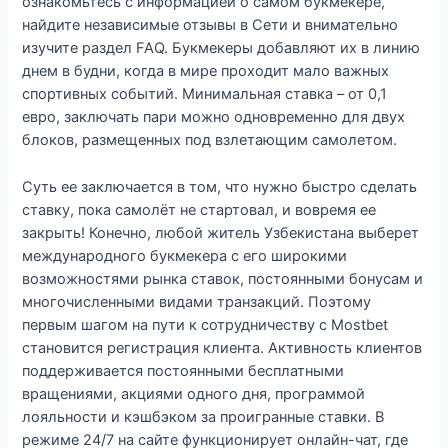
ознакомьтесь с информацией о самом букмекере,
найдите независимые отзывы в Сети и внимательно
изучите раздел FAQ. Букмекеры добавляют их в линию
днем в будни, когда в мире проходит мало важных
спортивных событий. Минимальная ставка – от 0,1
евро, заключать пари можно одновременно для двух
блоков, размещенных под взлетающим самолетом.
Суть ее заключается в том, что нужно быстро сделать
ставку, пока самолёт не стартовал, и вовремя ее
закрыть! Конечно, любой житель Узбекистана выберет
международного букмекера с его широкими
возможностями рынка ставок, постоянными бонусам и
многочисленными видами транзакций. Поэтому
первым шагом на пути к сотрудничеству с Mostbet
становится регистрация клиента. Активность клиентов
поддерживается постоянными бесплатными
вращениями, акциями одного дня, программой
лояльности и кэшбэком за проигранные ставки. В
режиме 24/7 на сайте функционирует онлайн-чат, где