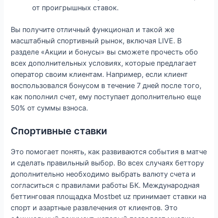
от проигрышных ставок.
Вы получите отличный функционал и такой же
масштабный спортивный рынок, включая LIVE. В
разделе «Акции и бонусы» вы сможете прочесть обо
всех дополнительных условиях, которые предлагает
оператор своим клиентам. Например, если клиент
воспользовался бонусом в течение 7 дней после того,
как пополнил счет, ему поступает дополнительно еще
50% от суммы взноса.
Спортивные ставки
Это помогает понять, как развиваются события в матче
и сделать правильный выбор. Во всех случаях беттору
дополнительно необходимо выбрать валюту счета и
согласиться с правилами работы БК. Международная
беттинговая площадка Mostbet uz принимает ставки на
спорт и азартные развлечения от клиентов. Это