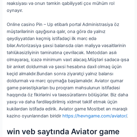
reaksiyası və onun təmkin qabiliyyəti çox mühüm rol
oynayır.
Online casino Pin – Up etibarlı portal Administrasiya öz
müştərilərinin qayğısına qalır, ona görə də yalnız
qeydiyyatdan keçmiş istifadəçi ilk mərc edə
bilər.Avtorizasiya şəxsi balansda olan maliyyə vəsaitlərinin
təhlükəsizliyinin təminatına çevriləcək. Metoddan asılı
olmayaraq, icazə minimum vaxt alacaq.Müştəri sadəcə qısa
bir anket doldurmalı və şəxsi hesabına daxil olmaq üçün
keçid almalıdır.Bundan sonra ziyarətçi yalnız balansı
doldurmalı və mərc qoymağa başlamalıdır. Aviator qumar
game pərəstişkarları bu proqram məhsulunun istifadəsi
haqqında öz fikirlərini və təəssüratlarını bölüşürlər. Biz daha
yaxşı və daha fərdiləşdirilmiş xidmət təklif etmək üçün
kukilərdən istifadə edirik. Aviator game Mostbet ən maraqlı
kazino oyunlarından biridir
https://hevngame.com/aviator/
.
win veb saytında Aviator game