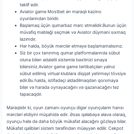
təklif edir.
Aviator game Mostbet ən maraqlı kazino
oyunlarından biridir.
Başlamaq üçün qumarbaz mərc etməlidir.Bunun üçün
müvafiq məbləği seçmək və Aviator düyməni sıxmaq
lazımdır.
Hər halda, böyük mərclər etməyə başlamamalısınız.
Siz bir çox tanınmış qumar platformalarında sübut
oluna bilən ədalətli sistemlə bəxtinizi sınaya
bilərsiniz.Aviator game game tərtibatçıları yalnız
sübut edilmiş virtual klublara diqqət yetirməyi tövsiyə
edir.Bu halda, istifadəçi aldadilmaqdan qorxmaya
bilər və harada oynayacağını və qazanacağını tez
tapacaqdır.
Maraqlıdır ki, oyun zamanı oyunçu digər oyunçuların hansı
mərcləri etdiyini müşahidə edir. Əsas qələbəyə əlavə olaraq,
oyunçu hələ də daha böyük mükafat alacağını gözləyə bilər.
Mükafat qalibləri sistem tərəfindən müəyyən edilir. Cekpot