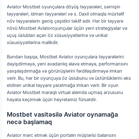
Aviator Mostbet oyunçulara döyüş təyyarələri, sərnişin
təyyarələri, idman təyyarələri və s. Daxil olmaqla müxtəlif
növ təyyarələrin geniş çeşidini təklif edir. Hər bir təyyarə
növü Mostbet Aviatoroyunçular üçün yeni strategiyalar və
uçuş üslubları açan öz xüsusiyyətlərinə və unikal
xüsusiyyətlərinə malikdir.
Bundan başqa, Mostbet Aviator oyunçulara təyyarələrini
dəyişdirməyə, yeni avadanlıq əlavə etməyə, performansını
yaxşılaşdırmağa və görünüşlərini fərdiləşdirməyə imkan
verir. Bu, hər bir oyunçuya öz üslubunu və üstünlüklərini əks
etdirən unikal təyyarə yaratmağa imkan verir. Bir oyun
Aviator Mostbet maraqlı virtual aləmdə uçmaq arzusunu
həyata keçirmək üçün heyrətamiz fürsətdir.
Mostbet vasitəsilə Aviator oynamağa
necə başlamaq
Aviator mərc etmək üçün portalın müştərisi balansını