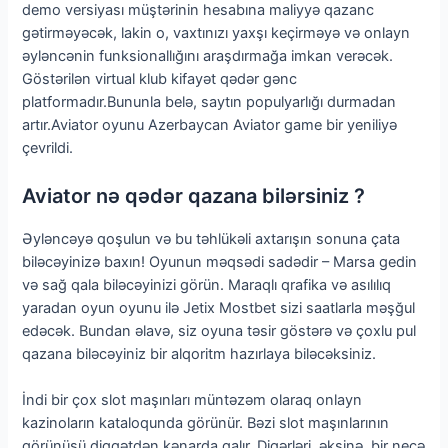
demo versiyası müştərinin hesabına maliyyə qazanc
gətirməyəcək, lakin o, vaxtınızı yaxşı keçirməyə və onlayn
əyləncənin funksionallığını araşdırmağa imkan verəcək.
Göstərilən virtual klub kifayət qədər gənc
platformadır.Bununla belə, saytın populyarlığı durmadan
artır.Aviator oyunu Azerbaycan Aviator game bir yeniliyə
çevrildi.
Aviator nə qədər qazana bilərsiniz ?
Əyləncəyə qoşulun və bu təhlükəli axtarışın sonuna çata
biləcəyinizə baxın! Oyunun məqsədi sadədir – Marsa gedin
və sağ qala biləcəyinizi görün. Maraqlı qrafika və asılılıq
yaradan oyun oyunu ilə Jetix Mostbet sizi saatlarla məşğul
edəcək. Bundan əlavə, siz oyuna təsir göstərə və çoxlu pul
qazana biləcəyiniz bir alqoritm hazırlaya biləcəksiniz.
İndi bir çox slot maşınları müntəzəm olaraq onlayn
kazinoların kataloqunda görünür. Bəzi slot maşınlarının
görünüşü diqqətdən kənarda qalır. Digərləri, əksinə, bir neçə