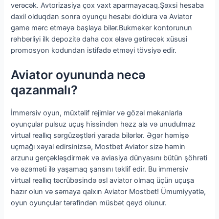
verəcək. Avtorizasiya çox vaxt aparmayacaq.Şəxsi hesaba
daxil olduqdan sonra oyunçu hesabı doldura və Aviator
game mərc etməyə başlaya bilər.Bukmeker kontorunun
rəhbərliyi ilk depozitə daha cox əlavə gətirəcək xüsusi
promosyon kodundan istifadə etməyi tövsiyə edir.
Aviator oyununda necə
qazanmalı?
İmmersiv oyun, müxtəlif rejimlər və gözəl məkanlarla
oyunçular pulsuz uçuş hissindən həzz ala və unudulmaz
virtual reallıq sərgüzəştləri yarada bilərlər. Əgər həmişə
uçmağı xəyal edirsinizsə, Mostbet Aviator sizə həmin
arzunu gerçəkləşdirmək və aviasiya dünyasını bütün şöhrəti
və əzəməti ilə yaşamaq şansını təklif edir. Bu immersiv
virtual reallıq təcrübəsində əsl aviator olmaq üçün uçuşa
hazır olun və səmaya qalxın Aviator Mostbet! Ümumiyyətlə,
oyun oyunçular tərəfindən müsbət qeyd olunur.