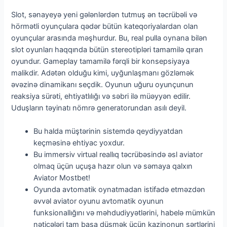
Slot, sənayeyə yeni gələnlərdən tutmuş ən təcrübəli və
hörmətli oyunçulara qədər bütün kateqoriyalardan olan
oyunçular arasında məşhurdur. Bu, real pulla oynana bilən
slot oyunları haqqında bütün stereotipləri tamamilə qıran
oyundur. Gameplay tamamilə fərqli bir konsepsiyaya
malikdir. Adətən olduğu kimi, uyğunlaşmanı gözləmək
əvəzinə dinamikanı seçdik. Oyunun uğuru oyunçunun
reaksiya sürəti, ehtiyatlılığı və səbri ilə müəyyən edilir.
Uduşların təyinatı nömrə generatorundan asılı deyil.
Bu halda müştərinin sistemdə qeydiyyatdan
keçməsinə ehtiyac yoxdur.
Bu immersiv virtual reallıq təcrübəsində əsl aviator
olmaq üçün uçuşa hazır olun və səmaya qalxın
Aviator Mostbet!
Oyunda avtomatik oynatmadan istifadə etməzdən
əvvəl aviator oyunu avtomatik oyunun
funksionallığını və məhdudiyyətlərini, habelə mümkün
nəticələri tam başa düşmək üçün kazinonun şərtlərini