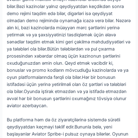
bilər.Bəzi kazinolar yalnız qeydiyyatdan keçdikdən sonra
demo rejimi təqdim edə bilər, digərləri isə qeydiyyat
olmadan demo rejimində oynamağa icazə verə bilər. Nəzərə
alın ki, bəzi kazinolarda müəyyən mərc şərtlərini yerinə
yetirmək və ya şəxsiyyətinizi təsdiqləmək üçün əlavə
sənədlər təqdim etmək kimi geri çəkilmə məhdudiyyətləri və
ya tələbləri ola bilər.Bütün tələblərdən və pul çıxarma
prosesindən xəbərdar olmaq üçün kazinonun şərtlərini
oxuduğunuzdan əmin olun. Qeyd etmək vacibdir ki,
bonuslar və promo kodların mövcudluğu kazinolarda və ya
oyun platformalarında fərqli ola bilər.Hər bir bonusun
istifadəsi üçün yerinə yetirilməli olan öz şərtləri və tələbləri
ola bilər.Oyunda iştirak etməzdən və ya istifadə etməzdən
əvvəl hər bir bonusun şərtlərini oxumağınız tövsiyə olunur
aviator azerbaycan.
Bu platforma həm də öz ziyarətçilərinə sistemdə sürətli
qeydiyyatdan keçməyi təklif edir.Bununla belə, yeni
başlayanlar Aviator Spribe-i pulsuz oynaya bilərlər. Oyunun