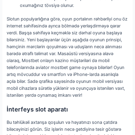
oxumağınız tövsiyə olunur.
Slotun populyarlığına görə, oyun portalının rəhbərliyi onu öz
internet səhifəsində ayrıca bölmədə yerləşdirməyə qərar
verdi. Başqa səhifəyə keçməklə siz dərhal oyuna başlaya
bilərsiniz. Yeni başlayanlar üçün aşağıda oyunun prinsipi,
həmçinin mərclərin qoyulması və uduşların necə alınması
barədə ətraflı təlimat var. Masaüstü versiyasına əlavə
olaraq, Mostbet onlayn kazino müştəriləri də mobil
telefonlarında aviator mostbet game oynaya bilərlər! Oyun
artıq mövcuddur və smartfon və iPhone-larda asanlıqla
açıla bilər. Sadə qrafika sayəsində oyunun mobil versiyası
mobil cihazlara sürətlə yüklənir və oyunçuya istənilən vaxt,
istənilən yerdə oynamaq imkanı verir!
İnterfeys slot aparatı
Bu təhlükəli axtarışa qoşulun və həyatınızı sona çatdıra
biləcəyinizi görün. Siz işlərin necə getdiyinə təsir göstərə