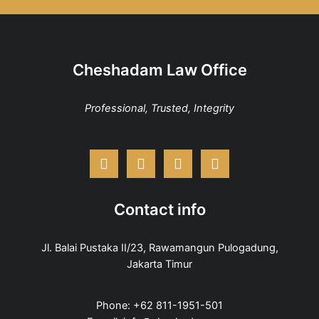
Cheshadam Law Office
Professional, Trusted, Integrity
Contact info
Jl. Balai Pustaka II/23, Rawamangun Pulogadung,
Jakarta Timur
Phone: +62 811-1951-501