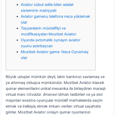
Aviator sübut edilə bilən ədalət
sisteminin mahiyyəti
Aviator gamenu telefona necə yükləmək
olar
Təyyarələrin müxtəlifliyi və
modifikasiyaları Mostbet Aviator
Oyunda avtomatik oynayın aviator
oyunu azerbaycan
Mostbet Aviator game: Necə Oynamaq
olar
Böyük uduşlar mümkün deyil, lakin bankınızı saxlamaq və
ya artırmaq olduqca mümkündür. Mostbet Aviator klassik
qumar elementlərini unikal mexanika ilə birləşdirən maraqlı
virtual mərc növüdür. Ənənəvi idman tədbirləri və ya slot
maşınları əvəzinə oyunçular müxtəlif mərhələlərdə seçim
etmək və irəliləyiş etmək imkanı verilən virtual səyahətə
girirlər. Mostbet Aviator onlayn qumar oyunlarının