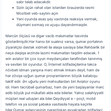
səbr tələb edəcəkdir.
Sizin üçün rahat olan istənilən brauzerdə rəsmi
Mostbet veb-saytını açın
Yəni oyunda əsas şey vaxtında reaksiya vermək,
düyməni sıxmaq və uçuşu dayandırmaqdır.
Mərcün ölçüsü və digər vacib məlumatlar təsvirdə
göstərilmişdir.Hər hansı bir sualınız varsa, qumar portalının
ziyarətçisi dəstək xidməti ilə əlaqə saxlaya bilər.Rəhbərlik bir
neçə dəqiqə ərzində lazımi məlumatları təqdim edəcək. 1
win aviator bir çox oyun meydançaları tərəfindən tanınmış
və sevilən bir oyundur. O, İnternet istifadəçilərinə təkcə
növbəti idman yarışına mərc etmək imkanı deyil, həm də
hər zövqə uyğun qumar proqramlarının böyük kataloqu
təklif edir. Ən uğurlu yeni məhsullardan biri Aviator oyunu
idi. Həm təcrübəli qumarbaz, həm də yeni başlayanlar mərc
edib böyük pul mükafatı əldə edə bilərlər. Yalnız səlahiyyətli
müştəri real uduşları ala bilər.Qeydiyyat e – poçt, mobil
telefon və ya sosial şəbəkə vasitəsilə həyata keçirilə
bilər.Qumar əyləncəsinin pərəstişkarı əvvəlcədən istifadəçi