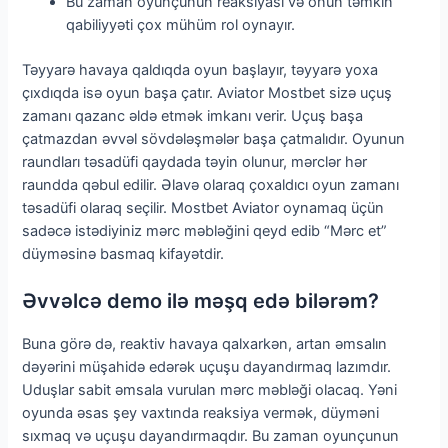
Bu zaman oyunçunun reaksiyası və onun təmkin
qabiliyyəti çox mühüm rol oynayır.
Təyyarə havaya qaldıqda oyun başlayır, təyyarə yoxa
çıxdıqda isə oyun başa çatır. Aviator Mostbet sizə uçuş
zamanı qazanc əldə etmək imkanı verir. Uçuş başa
çatmazdan əvvəl sövdələşmələr başa çatmalıdır. Oyunun
raundları təsadüfi qaydada təyin olunur, mərclər hər
raundda qəbul edilir. Əlavə olaraq çoxaldıcı oyun zamanı
təsadüfi olaraq seçilir. Mostbet Aviator oynamaq üçün
sadəcə istədiyiniz mərc məbləğini qeyd edib “Mərc et”
düyməsinə basmaq kifayətdir.
Əvvəlcə demo ilə məşq edə bilərəm?
Buna görə də, reaktiv havaya qalxarkən, artan əmsalın
dəyərini müşahidə edərək uçuşu dayandırmaq lazımdır.
Uduşlar sabit əmsala vurulan mərc məbləği olacaq. Yəni
oyunda əsas şey vaxtında reaksiya vermək, düyməni
sıxmaq və uçuşu dayandırmaqdır. Bu zaman oyunçunun