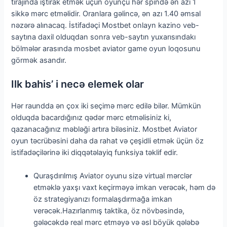
tirajında ​​iştirak etmək üçün oyunçu hər spində ən azı 1
sikkə mərc etməlidir. Oranlara gəlincə, ən azı 1.40 əmsal
nəzərə alınacaq. İstifadəçi Mostbet onlayn kazino veb-
saytına daxil olduqdan sonra veb-saytın yuxarısındakı
bölmələr arasında mosbet aviator game oyun loqosunu
görmək asandır.
Ilk bahis’ i necə elemek olar
Hər raundda ən çox iki seçimə mərc edilə bilər. Mümkün
olduqda bacardığınız qədər mərc etməlisiniz ki,
qazanacağınız məbləği artıra biləsiniz. Mostbet Aviator
oyun təcrübəsini daha da rahat və çeşidli etmək üçün öz
istifadəçilərinə iki diqqətəlayiq funksiya təklif edir.
Quraşdırılmış Aviator oyunu sizə virtual mərclər
etməklə yaxşı vaxt keçirməyə imkan verəcək, həm də
öz strategiyanızı formalaşdırmağa imkan
verəcək.Hazırlanmış taktika, öz növbəsində,
gələcəkdə real mərc etməyə və əsl böyük qələbə