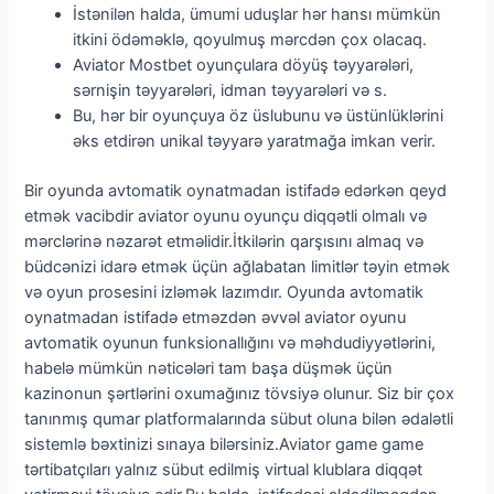
İstənilən halda, ümumi uduşlar hər hansı mümkün
itkini ödəməklə, qoyulmuş mərcdən çox olacaq.
Aviator Mostbet oyunçulara döyüş təyyarələri,
sərnişin təyyarələri, idman təyyarələri və s.
Bu, hər bir oyunçuya öz üslubunu və üstünlüklərini
əks etdirən unikal təyyarə yaratmağa imkan verir.
Bir oyunda avtomatik oynatmadan istifadə edərkən qeyd
etmək vacibdir aviator oyunu oyunçu diqqətli olmalı və
mərclərinə nəzarət etməlidir.İtkilərin qarşısını almaq və
büdcənizi idarə etmək üçün ağlabatan limitlər təyin etmək
və oyun prosesini izləmək lazımdır. Oyunda avtomatik
oynatmadan istifadə etməzdən əvvəl aviator oyunu
avtomatik oyunun funksionallığını və məhdudiyyətlərini,
habelə mümkün nəticələri tam başa düşmək üçün
kazinonun şərtlərini oxumağınız tövsiyə olunur. Siz bir çox
tanınmış qumar platformalarında sübut oluna bilən ədalətli
sistemlə bəxtinizi sınaya bilərsiniz.Aviator game game
tərtibatçıları yalnız sübut edilmiş virtual klublara diqqət