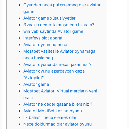
Oyundan necə pul çıxarmaq olar aviator
game
Aviator game xüsusiyyətləri
Əvvəlcə demo ilə məşq edə bilərəm?
win veb saytında Aviator game
İnterfeys slot aparatı
Aviator oynamaq necə
Mostbet vasitəsilə Aviator oynamağa
necə başlamaq
Aviator oyununda necə qazanmalı?
Aviator oyunu azerbaycan qəza
“Avtopilot”
Aviator game
Mostbet Aviator: Virtual mərclərin yeni
erası
Aviator nə qədər qazana bilərsiniz ?
Aviator MostBet kazino oyunu
Ilk bahis’ i necə elemek olar
Necə doldurmaq olar aviator oyunu