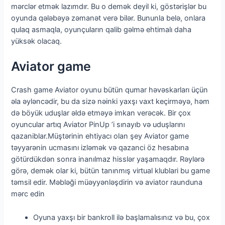
mərclər etmək lazımdır. Bu o demək deyil ki, göstərişlər bu
oyunda qələbəyə zəmanət verə bilər. Bununla belə, onlara
qulaq asmaqla, oyunçuların qalib gəlmə ehtimalı daha
yüksək olacaq.
Aviator game
Crash game Aviator oyunu bütün qumar həvəskarları üçün
əla əyləncədir, bu da sizə nəinki yaxşı vaxt keçirməyə, həm
də böyük uduşlar əldə etməyə imkan verəcək. Bir çox
oyuncular artıq Aviator PinUp ’i sınayıb və uduşlarını
qazaniblar.Müştərinin ehtiyacı olan şey Aviator game
təyyarənin ucmasını izləmək və qazanci öz hesabına
götürdükdən sonra inanılmaz hisslər yaşamaqdır. Rəylərə
görə, demək olar ki, bütün tanınmış virtual klublari bu game
təmsil edir. Məbləği müəyyənləşdirin və aviator raunduna
mərc edin
Oyuna yaxşı bir bankroll ilə başlamalısınız və bu, çox