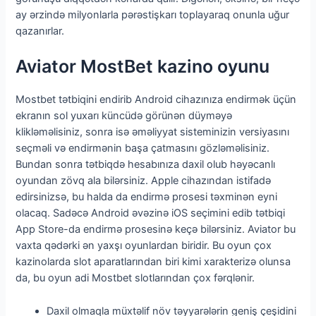
ay ərzində milyonlarla pərəstişkarı toplayaraq onunla uğur
qazanırlar.
Aviator MostBet kazino oyunu
Mostbet tətbiqini endirib Android cihazınıza endirmək üçün
ekranın sol yuxarı küncüdə görünən düyməyə
klikləməlisiniz, sonra isə əməliyyat sisteminizin versiyasını
seçməli və endirmənin başa çatmasını gözləməlisiniz.
Bundan sonra tətbiqdə hesabınıza daxil olub həyəcanlı
oyundan zövq ala bilərsiniz. Apple cihazından istifadə
edirsinizsə, bu halda da endirmə prosesi təxminən eyni
olacaq. Sadəcə Android əvəzinə iOS seçimini edib tətbiqi
App Store-da endirmə prosesinə keçə bilərsiniz. Aviator bu
vaxta qədərki ən yaxşı oyunlardan biridir. Bu oyun çox
kazinolarda slot aparatlarından biri kimi xarakterizə olunsa
da, bu oyun adi Mostbet slotlarından çox fərqlənir.
Daxil olmaqla müxtəlif növ təyyarələrin geniş çeşidini