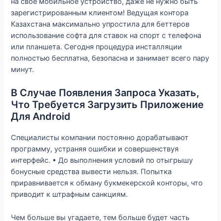
на свое мобильное устройство, даже не нужно быть
зарегистрированным клиентом! Ведущая контора
Казахстана максимально упростила для беттеров
использование софта для ставок на спорт с телефона
или планшета. Сегодня процедура инсталляции
полностью бесплатна, безопасна и занимает всего пару
минут.
В Случае Появления Запроса Указать,
Что Требуется Загрузить Приложение
Для Android
Специалисты компании постоянно дорабатывают
программу, устраняя ошибки и совершенствуя
интерфейс. • До выполнения условий по отыгрышу
бонусные средства вывести нельзя. Попытка
приравнивается к обману букмекерской конторы, что
приводит к штрафным санкциям.
Чем больше вы угадаете, тем больше будет часть