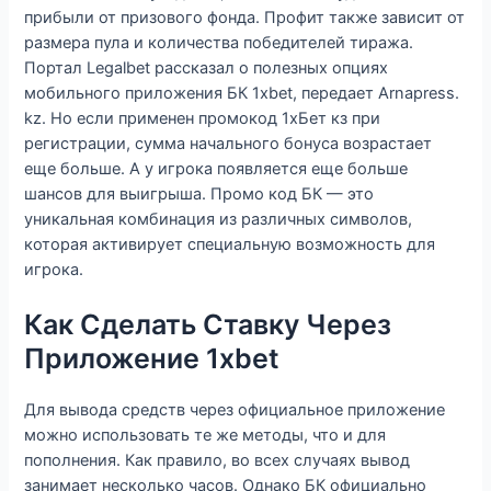
прибыли от призового фонда. Профит также зависит от
размера пула и количества победителей тиража.
Портал Legalbet рассказал о полезных опциях
мобильного приложения БК 1xbet, передает Arnapress.
kz. Но если применен промокод 1хБет кз при
регистрации, сумма начального бонуса возрастает
еще больше. А у игрока появляется еще больше
шансов для выигрыша. Промо код БК — это
уникальная комбинация из различных символов,
которая активирует специальную возможность для
игрока.
Как Сделать Ставку Через
Приложение 1xbet
Для вывода средств через официальное приложение
можно использовать те же методы, что и для
пополнения. Как правило, во всех случаях вывод
занимает несколько часов. Однако БК официально