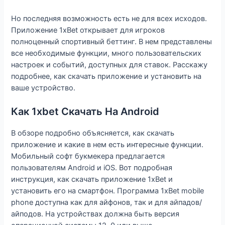
Но последняя возможность есть не для всех исходов.
Приложение 1xBet открывает для игроков
полноценный спортивный беттинг. В нем представлены
все необходимые функции, много пользовательских
настроек и событий, доступных для ставок. Расскажу
подробнее, как скачать приложение и установить на
ваше устройство.
Как 1xbet Скачать На Android
В обзоре подробно объясняется, как скачать
приложение и какие в нем есть интересные функции.
Мобильный софт букмекера предлагается
пользователям Android и iOS. Вот подробная
инструкция, как скачать приложение 1xBet и
установить его на смартфон. Программа 1xBet mobile
phone доступна как для айфонов, так и для айпадов/
айподов. На устройствах должна быть версия