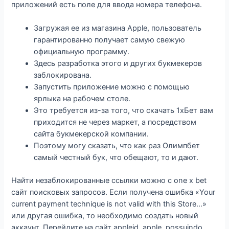
приложений есть поле для ввода номера телефона.
Загружая ее из магазина Apple, пользователь
гарантированно получает самую свежую
официальную программу.
Здесь разработка этого и других букмекеров
заблокирована.
Запустить приложение можно с помощью
ярлыка на рабочем столе.
Это требуется из-за того, что скачать 1хБет вам
приходится не через маркет, а посредством
сайта букмекерской компании.
Поэтому могу сказать, что как раз Олимпбет
самый честный бук, что обещают, то и дают.
Найти незаблокированные ссылки можно с one x bet
сайт поисковых запросов. Если получена ошибка «Your
current payment technique is not valid with this Store…»
или другая ошибка, то необходимо создать новый
аккаунт. Перейдите на сайт appleid. apple. possuindo