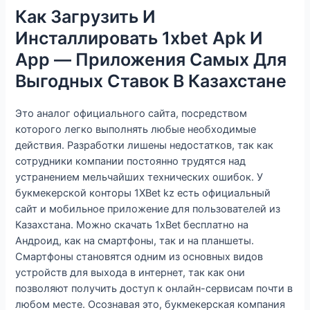
Как Загрузить И
Инсталлировать 1xbet Apk И
App — Приложения Самых Для
Выгодных Ставок В Казахстане
Это аналог официального сайта, посредством
которого легко выполнять любые необходимые
действия. Разработки лишены недостатков, так как
сотрудники компании постоянно трудятся над
устранением мельчайших технических ошибок. У
букмекерской конторы 1XBet kz есть официальный
сайт и мобильное приложение для пользователей из
Казахстана. Можно скачать 1xBet бесплатно на
Андроид, как на смартфоны, так и на планшеты.
Смартфоны становятся одним из основных видов
устройств для выхода в интернет, так как они
позволяют получить доступ к онлайн-сервисам почти в
любом месте. Осознавая это, букмекерская компания