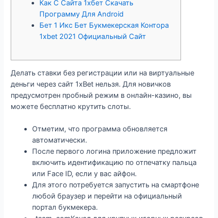
Как С Сайта 1хбет Скачать
Программу Для Android
Бет 1 Икс Бет Букмекерская Контора
1xbet 2021 Официальный Сайт
Делать ставки без регистрации или на виртуальные
деньги через сайт 1хBet нельзя. Для новичков
предусмотрен пробный режим в онлайн-казино, вы
можете бесплатно крутить слоты.
Отметим, что программа обновляется
автоматически.
После первого логина приложение предложит
включить идентификацию по отпечатку пальца
или Face ID, если у вас айфон.
Для этого потребуется запустить на смартфоне
любой браузер и перейти на официальный
портал букмекера.