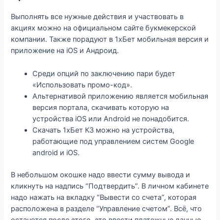
Выполнять все нужные действия и участвовать в
акциях можно на официальном сайте букмекерской
компании. Также порадуют в 1хБет мобильная версия и
приложение на iOS и Андроид.
Среди опций по заключению пари будет
«Использовать промо-код».
Альтернативой приложению является мобильная
версия портала, скачивать которую на
устройства iOS или Android не понадобится.
Скачать 1хБет КЗ можно на устройства,
работающие под управлением систем Google
android и iOS.
В небольшом окошке надо ввести сумму вывода и
кликнуть на надпись “Подтвердить”. В личном кабинете
надо нажать на вкладку “Вывести со счета”, которая
расположена в разделе “Управление счетом”. Всё, что
останется после этого, это ввести платежные данные