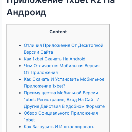
Андроид
Content
Отличия Приложения От Десктопной
Версии Сайта
Как 1xbet Скачать На Android
Чем Отличается Мобильная Версия
От Приложения
Как Скачать И Установить Мобильное
Приложение 1xbet?
Преимущества Мобильной Версии
1xbet: Регистрация, Вход На Сайт И
Другие Действия В Удобном Формате
Обзор Официального Приложения
1xbet
Как Загрузить И Инсталлировать