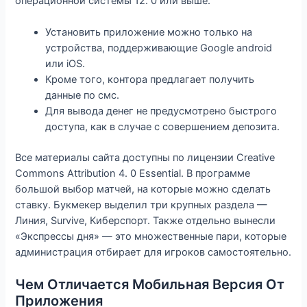
операционной системы 12. 0 или выше.
Установить приложение можно только на
устройства, поддерживающие Google android
или iOS.
Кроме того, контора предлагает получить
данные по смс.
Для вывода денег не предусмотрено быстрого
доступа, как в случае с совершением депозита.
Все материалы сайта доступны по лицензии Creative
Commons Attribution 4. 0 Essential. В программе
большой выбор матчей, на которые можно сделать
ставку. Букмекер выделил три крупных раздела —
Линия, Survive, Киберспорт. Также отдельно вынесли
«Экспрессы дня» — это множественные пари, которые
администрация отбирает для игроков самостоятельно.
Чем Отличается Мобильная Версия От
Приложения