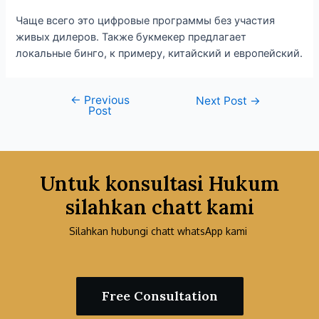
Чаще всего это цифровые программы без участия
живых дилеров. Также букмекер предлагает
локальные бинго, к примеру, китайский и европейский.
←
Previous
Next Post
→
Post
Untuk konsultasi Hukum
silahkan chatt kami
Silahkan hubungi chatt whatsApp kami
Free Consultation