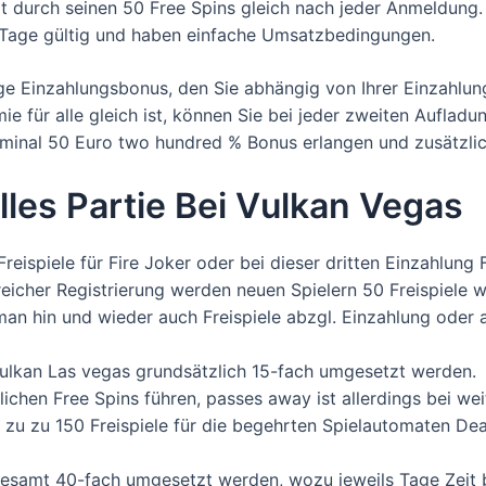
t durch seinen 50 Free Spins gleich nach jeder Anmeldung.
3 Tage gültig und haben einfache Umsatzbedingungen.
ige Einzahlungsbonus, den Sie abhängig von Ihrer Einzahlun
e für alle gleich ist, können Sie bei jeder zweiten Auflad
inal 50 Euro two hundred % Bonus erlangen und zusätzlich
les Partie Bei Vulkan Vegas
reispiele für Fire Joker oder bei dieser dritten Einzahlung 
reicher Registrierung werden neuen Spielern 50 Freispiele
 hin und wieder auch Freispiele abzgl. Einzahlung oder al
ulkan Las vegas grundsätzlich 15-fach umgesetzt werden.
chen Free Spins führen, passes away ist allerdings bei wei
n zu zu 150 Freispiele für die begehrten Spielautomaten D
esamt 40-fach umgesetzt werden, wozu jeweils Tage Zeit b