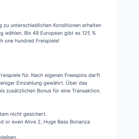
g zu unterschiedlichen Konditionen erhalten
ung wählen. Bis 49 European gibt es 125 %
 one hundred Freispiele!
Freispiele für. Nach eigenen Freespins darft
 weniger Einzahlung gewährt. Über das
s zusätzlichen Bonus für eine Transaktion.
tem nicht gesichert.
ead or even Alive 2, Huge Bass Bonanza
leiben.