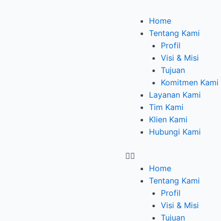
Home
Tentang Kami
Profil
Visi & Misi
Tujuan
Komitmen Kami
Layanan Kami
Tim Kami
Klien Kami
Hubungi Kami
Home
Tentang Kami
Profil
Visi & Misi
Tujuan