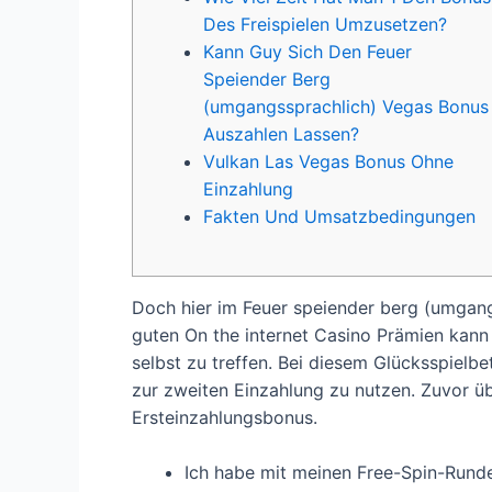
Des Freispielen Umzusetzen?
Kann Guy Sich Den Feuer
Speiender Berg
(umgangssprachlich) Vegas Bonus
Auszahlen Lassen?
Vulkan Las Vegas Bonus Ohne
Einzahlung
Fakten Und Umsatzbedingungen
Doch hier im Feuer speiender berg (umga
guten On the internet Casino Prämien kann 
selbst zu treffen. Bei diesem Glücksspielb
zur zweiten Einzahlung zu nutzen. Zuvor ü
Ersteinzahlungsbonus.
Ich habe mit meinen Free-Spin-Rund