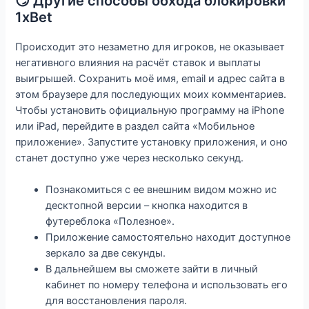
😏 Другие способы обхода блокировки
1xBet
Происходит это незаметно для игроков, не оказывает
негативного влияния на расчёт ставок и выплаты
выигрышей. Сохранить моё имя, email и адрес сайта в
этом браузере для последующих моих комментариев.
Чтобы установить официальную программу на iPhone
или iPad, перейдите в раздел сайта «Мобильное
приложение». Запустите установку приложения, и оно
станет доступно уже через несколько секунд.
Познакомиться с ее внешним видом можно ис
десктопной версии – кнопка находится в
футереблока «Полезное».
Приложение самостоятельно находит доступное
зеркало за две секунды.
В дальнейшем вы сможете зайти в личный
кабинет по номеру телефона и использовать его
для восстановления пароля.