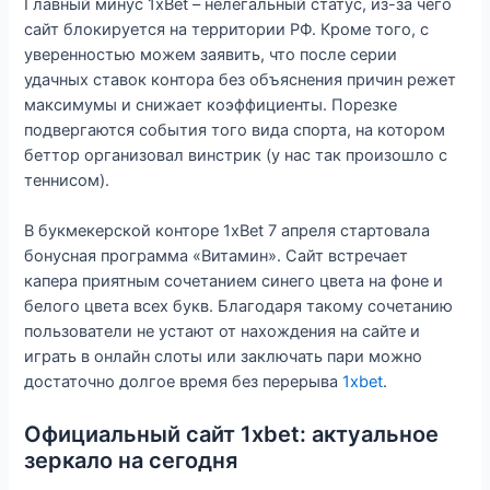
Главный минус 1xBet – нелегальный статус, из-за чего
сайт блокируется на территории РФ. Кроме того, с
уверенностью можем заявить, что после серии
удачных ставок контора без объяснения причин режет
максимумы и снижает коэффициенты. Порезке
подвергаются события того вида спорта, на котором
беттор организовал винстрик (у нас так произошло с
теннисом).
В букмекерской конторе 1xBet 7 апреля стартовала
бонусная программа «Витамин». Сайт встречает
капера приятным сочетанием синего цвета на фоне и
белого цвета всех букв. Благодаря такому сочетанию
пользователи не устают от нахождения на сайте и
играть в онлайн слоты или заключать пари можно
достаточно долгое время без перерыва
1xbet
.
Официальный сайт 1xbet: актуальное
зеркало на сегодня