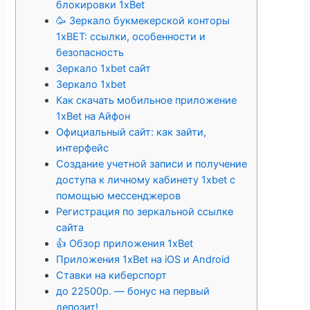
блокировки 1xBet
🥳 Зеркало букмекерской конторы
1xBET: ссылки, особенности и
безопасность
Зеркало 1xbet сайт
Зеркало 1xbet
Как скачать мобильное приложение
1xBet на Айфон
Официальный сайт: как зайти,
интерфейс
Создание учетной записи и получение
доступа к личному кабинету 1xbet с
помощью мессенджеров
Регистрация по зеркальной ссылке
сайта
👍 Обзор приложения 1xBet
Приложения 1xBet на iOS и Android
Ставки на киберспорт
до 22500р. — бонус на первый
депозит!