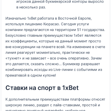
игроков данной букмекерской конторы выросло
в несколько раз.
Изначально 1xBet работала в Восточной Европе,
используя лицензию Кюрасао. Сегодня услуги
компании предлагаются на территории 51 государства.
Безусловно главным преимуществом 1хбет являются
их коэффициенты, которые на данный момент просто
вне конкуренции на планете всей. На изменение в счете
линия реагирует моментально, практически не
«тухнет» и не зависает – все очень оперативно. Зачем
это делается, сказать сложно… Букмекер разрешает
комбинировать исходы из Live-линии с событиями из
прематевой в одном купоне!
Ставки на спорт в 1xBet
К дополнительным преимуществам платформы относят
широкую линию, раздел с лайв-ставками, простой и
интуитивно понятный интерфейс, мобильное