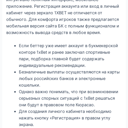
приложение. Регистрация аккаунта или вход в личный
кабинет через зеркало 1ХBET не отличается от
обычного. Для комфорта игроков также предлагается
мобильная версия сайта БК с полным функционалом и
возможность вывода средств в любое время.
Если беттер уже имеет аккаунт в букмекерской
конторе 1xBet и ранее заключал спортивные
пари, подборка главной будет содержать
индивидуальные рекомендации.
Безналичные выплаты осуществляются на карты
любых российских банков и электронные
кошельки.
Однако важно понимать, что при возникновении
серьезных спорных ситуаций с 1xBet решаться
они будут в правовом поле Кюрасао.
Для создания личного кабинета необходимо
нажать кнопку «Регистрация» в правом углу
экрана.