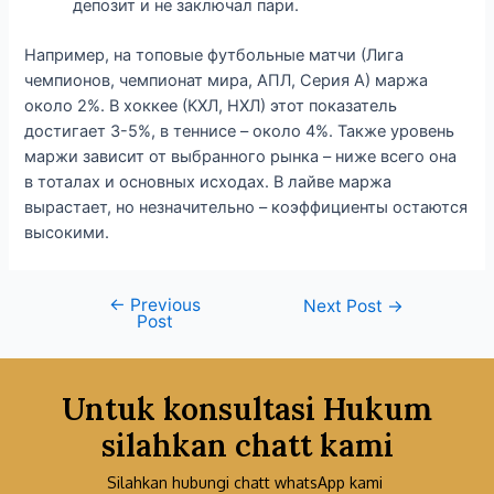
депозит и не заключал пари.
Например, на топовые футбольные матчи (Лига
чемпионов, чемпионат мира, АПЛ, Серия А) маржа
около 2%. В хоккее (КХЛ, НХЛ) этот показатель
достигает 3-5%, в теннисе – около 4%. Также уровень
маржи зависит от выбранного рынка – ниже всего она
в тоталах и основных исходах. В лайве маржа
вырастает, но незначительно – коэффициенты остаются
высокими.
←
Previous
Next Post
→
Post
Untuk konsultasi Hukum
silahkan chatt kami
Silahkan hubungi chatt whatsApp kami