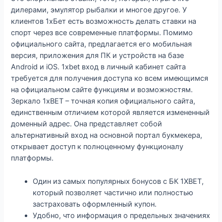
дилерами, эмулятор рыбалки и многое другое. У
клиентов 1xБет есть возможность делать ставки на
спорт через все современные платформы. Помимо
официального сайта, предлагается его мобильная
версия, приложения для ПК и устройств на базе
Android и iOS. 1xbet вход в личный кабинет сайта
требуется для получения доступа ко всем имеющимся
на официальном сайте функциям и возможностям.
Зеркало 1xBET – точная копия официального сайта,
единственным отличием которой является измененный
доменный адрес. Она представляет собой
альтернативный вход на основной портал букмекера,
открывает доступ к полноценному функционалу
платформы.
Один из самых популярных бонусов с БК 1XBET,
который позволяет частично или полностью
застраховать оформленный купон.
Удобно, что информация о предельных значениях