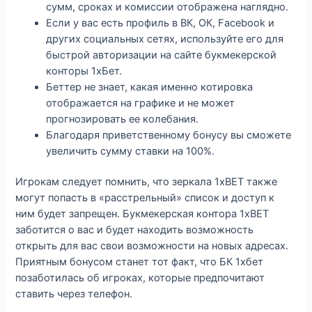
сумм, сроках и комиссии отображена наглядно.
Если у вас есть профиль в ВК, ОК, Facebook и
других социальных сетях, используйте его для
быстрой авторизации на сайте букмекерской
конторы 1хБет.
Беттер не знает, какая именно котировка
отображается на графике и не может
прогнозировать ее колебания.
Благодаря приветственному бонусу вы сможете
увеличить сумму ставки на 100%.
Игрокам следует помнить, что зеркала 1xBET также
могут попасть в «расстрельный» список и доступ к
ним будет запрещен. Букмекерская контора 1xBET
заботится о вас и будет находить возможность
открыть для вас свои возможности на новых адресах.
Приятным бонусом станет тот факт, что БК 1хбет
позаботилась об игроках, которые предпочитают
ставить через телефон.