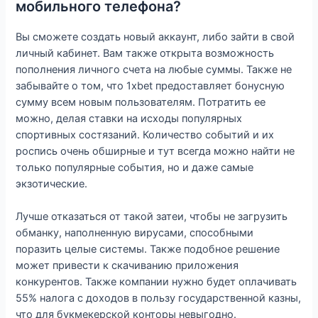
мобильного телефона?
Вы сможете создать новый аккаунт, либо зайти в свой
личный кабинет. Вам также открыта возможность
пополнения личного счета на любые суммы. Также не
забывайте о том, что 1xbet предоставляет бонусную
сумму всем новым пользователям. Потратить ее
можно, делая ставки на исходы популярных
спортивных состязаний. Количество событий и их
роспись очень обширные и тут всегда можно найти не
только популярные события, но и даже самые
экзотические.
Лучше отказаться от такой затеи, чтобы не загрузить
обманку, наполненную вирусами, способными
поразить целые системы. Также подобное решение
может привести к скачиванию приложения
конкурентов. Также компании нужно будет оплачивать
55% налога с доходов в пользу государственной казны,
что для букмекерской конторы невыгодно.