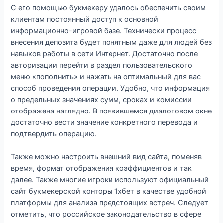
С его помощью букмекеру удалось обеспечить своим
клиентам постоянный доступ к основной
информационно-игровой базе. Технически процесс
внесения депозита будет понятным даже для людей без
навыков работы в сети Интернет. Достаточно после
авторизации перейти в раздел пользовательского
меню «пополнить» и нажать на оптимальный для вас
способ проведения операции. Удобно, что информация
о предельных значениях сумм, сроках и комиссии
отображена наглядно. В появившемся диалоговом окне
достаточно вести значение конкретного перевода и
подтвердить операцию.
Также можно настроить внешний вид сайта, поменяв
время, формат отображения коэффициентов и так
далее. Также многие игроки используют официальный
сайт букмекерской конторы 1хбет в качестве удобной
платформы для анализа предстоящих встреч. Следует
отметить, что российское законодательство в сфере