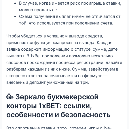
В случае, когда имеется риск проигрыша ставки,
можно продать ее.
Схема получения выплат ничем не отличается от
той, что используется при пополнении счета.
Чтобы убедиться в успешном выводе средств,
применяется функция «запросы на вывод». Каждая
заявка содержит информацию о статусе, сумме, дате
выплаты. В 1xBet приложении возможно несколько
способов прохождения процесса регистрации, давайте
разберем каждый из них ниже. Сумма, задействуем в
экспресс ставках рассчитывается по формуле —
внесенный депозит умноженный на три.
🥳 Зеркало букмекерской
конторы 1xBET: ссылки,
особенности и безопасность
Это спортивные ставки, тото, лотереи, игры с live-