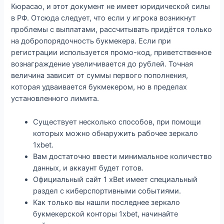
Кюрасао, и этот документ не имеет юридической силы
в РФ. Отсюда следует, что если у игрока возникнут
проблемы с выплатами, рассчитывать придётся только
на добропорядочность букмекера. Если при
регистрации используется промо-код, приветственное
вознаграждение увеличивается до рублей. Точная
величина зависит от суммы первого пополнения,
которая удваивается букмекером, но в пределах
установленного лимита.
Существует несколько способов, при помощи
которых можно обнаружить рабочее зеркало
1xbet.
Вам достаточно ввести минимальное количество
данных, и аккаунт будет готов.
Официальный сайт 1 xBet имеет специальный
раздел с киберспортивными событиями.
Как только вы нашли последнее зеркало
букмекерской конторы 1xbet, начинайте