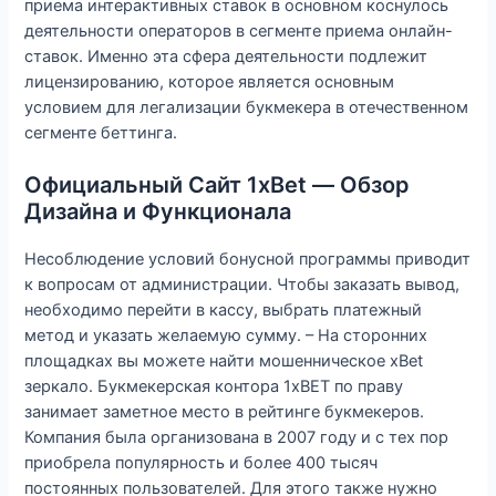
приема интерактивных ставок в основном коснулось
деятельности операторов в сегменте приема онлайн-
ставок. Именно эта сфера деятельности подлежит
лицензированию, которое является основным
условием для легализации букмекера в отечественном
сегменте беттинга.
Официальный Сайт 1xBet — Обзор
Дизайна и Функционала
Несоблюдение условий бонусной программы приводит
к вопросам от администрации. Чтобы заказать вывод,
необходимо перейти в кассу, выбрать платежный
метод и указать желаемую сумму. – На сторонних
площадках вы можете найти мошенническое xBet
зеркало. Букмекерская контора 1xBET по праву
занимает заметное место в рейтинге букмекеров.
Компания была организована в 2007 году и с тех пор
приобрела популярность и более 400 тысяч
постоянных пользователей. Для этого также нужно