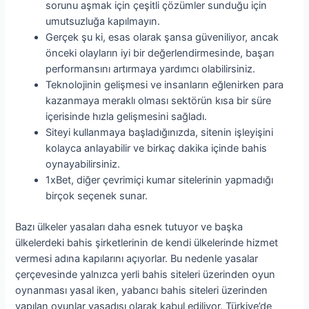
sorunu aşmak için çeşitli çözümler sunduğu için
umutsuzluğa kapılmayın.
Gerçek şu ki, esas olarak şansa güveniliyor, ancak
önceki olayların iyi bir değerlendirmesinde, başarı
performansını artırmaya yardımcı olabilirsiniz.
Teknolojinin gelişmesi ve insanların eğlenirken para
kazanmaya meraklı olması sektörün kısa bir süre
içerisinde hızla gelişmesini sağladı.
Siteyi kullanmaya başladığınızda, sitenin işleyişini
kolayca anlayabilir ve birkaç dakika içinde bahis
oynayabilirsiniz.
1xBet, diğer çevrimiçi kumar sitelerinin yapmadığı
birçok seçenek sunar.
Bazı ülkeler yasaları daha esnek tutuyor ve başka
ülkelerdeki bahis şirketlerinin de kendi ülkelerinde hizmet
vermesi adına kapılarını açıyorlar. Bu nedenle yasalar
çerçevesinde yalnızca yerli bahis siteleri üzerinden oyun
oynanması yasal iken, yabancı bahis siteleri üzerinden
yapılan oyunlar yasadışı olarak kabul ediliyor. Türkiye’de