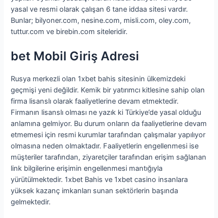
yasal ve resmi olarak çalışan 6 tane iddaa sitesi vardır.
Bunlar; bilyoner.com, nesine.com, misli.com, oley.com,
tuttur.com ve birebin.com siteleridir.
bet Mobil Giriş Adresi
Rusya merkezli olan 1xbet bahis sitesinin ülkemizdeki
geçmişi yeni değildir. Kemik bir yatırımcı kitlesine sahip olan
firma lisanslı olarak faaliyetlerine devam etmektedir.
Firmanın lisanslı olması ne yazık ki Türkiye’de yasal olduğu
anlamına gelmiyor. Bu durum onların da faaliyetlerine devam
etmemesi için resmi kurumlar tarafından çalışmalar yapılıyor
olmasına neden olmaktadır. Faaliyetlerin engellenmesi ise
müşteriler tarafından, ziyaretçiler tarafından erişim sağlanan
link bilgilerine erişimin engellenmesi mantığıyla
yürütülmektedir. 1xbet Bahis ve 1xbet casino insanlara
yüksek kazanç imkanları sunan sektörlerin başında
gelmektedir.