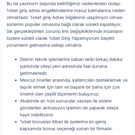
Bu da yazımızın başında belirttiğimiz nedenlerden dolayı
1xbet giriş adres engellemelerine maruz kalmalarına neden
olmaktadır. 1xbet giriş Adres bilgilerinin ulaşılmıyor olması
sistemin popüler olmasına bağlı olarak sürekli kapatılıyor.
Sık gerçekleştirilen zorunlu link değişikliklerinde insanların
bizlere sürekli olarak 1xbet Giriş Yapamıyorum başlıklı
yorumların gelmesine sebep olmakta.
Sitenin teknik işlemlerine bakan ekibi birkaç dakika
içerisinde siteyi yeni adresinde faal duruma
getirmektedir.
Mevcut öneriler arasında, katılımcıları desteklemek ve
teşvik etmek için tam ve başarılı bir bahis için çok
önemli olan çeşitli biçimlerini buluyoruz.
Akabinde en hızlı sunucular vasıtası ile sizlere
gönderilen aktivasyon işlemini de yaparak siteye
kayıt olabilirsiniz.
1xbet bonusları itibari ile üyelerine en geniş
kapsamda bonus seçeneği sunan bir firmadır.