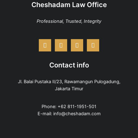
Cheshadam Law Office
Professional, Trusted, Integrity
Contact info
Jl. Balai Pustaka II/23, Rawamangun Pulogadung,
Jakarta Timur
Phone: +62 811-1951-501
E-mail: info@cheshadam.com