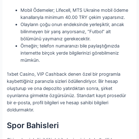
Mobil Ödemeler; Lifecell, MTS Ukraine mobil ödeme
kanallarıyla minimum 40.00 TRY çekim yaparsınız.
Olayların çoğu onun endeksinde yerleşiktir, ancak
bilinmeyen bir yarış arıyorsanız, “Futbol” alt
bölümünü yaymanız gerekecektir.
Örneğin; telefon numaranızı bile paylaştığınızda
internette birçok yerde bilgilerinizi görebilmeniz
mümkün.
1xbet Casino, VIP Cashback denen özel bir programla
kaybettiğiniz paranızla sizleri ödüllendiriyor. Bir hesap
oluşturup ve ona depozito yatırdıktan sonra, şirket
oyunlarına girmekte özgürsünüz. Standart kayıt prosedür
bir e-posta, profil bilgileri ve hesap sahibi bilgileri
doldurmaktır.
Spor Bahisleri