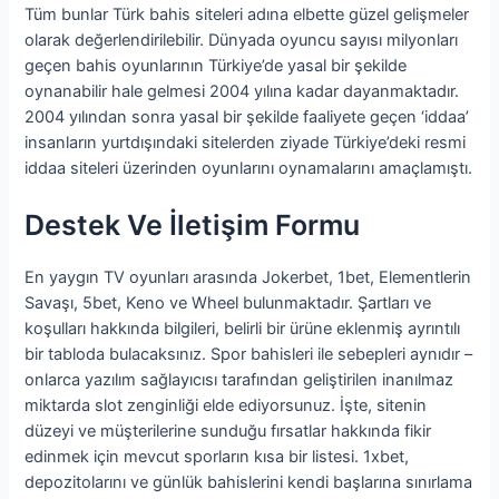
Tüm bunlar Türk bahis siteleri adına elbette güzel gelişmeler
olarak değerlendirilebilir. Dünyada oyuncu sayısı milyonları
geçen bahis oyunlarının Türkiye’de yasal bir şekilde
oynanabilir hale gelmesi 2004 yılına kadar dayanmaktadır.
2004 yılından sonra yasal bir şekilde faaliyete geçen ‘iddaa’
insanların yurtdışındaki sitelerden ziyade Türkiye’deki resmi
iddaa siteleri üzerinden oyunlarını oynamalarını amaçlamıştı.
Destek Ve İletişim Formu
En yaygın TV oyunları arasında Jokerbet, 1bet, Elementlerin
Savaşı, 5bet, Keno ve Wheel bulunmaktadır. Şartları ve
koşulları hakkında bilgileri, belirli bir ürüne eklenmiş ayrıntılı
bir tabloda bulacaksınız. Spor bahisleri ile sebepleri aynıdır –
onlarca yazılım sağlayıcısı tarafından geliştirilen inanılmaz
miktarda slot zenginliği elde ediyorsunuz. İşte, sitenin
düzeyi ve müşterilerine sunduğu fırsatlar hakkında fikir
edinmek için mevcut sporların kısa bir listesi. 1xbet,
depozitolarını ve günlük bahislerini kendi başlarına sınırlama