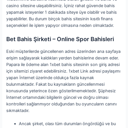
casino sitesine ulaşabilirsiniz. İçiniz rahat güvende bahis
yapamak isteyenler 1 dakikada siteye üye olabilir ve bahis
yapabilirler. Bu durum birçok bahis sitesinin kısıtlı finans
seçenekleri ile işlem yapıyor olmasına neden olmaktadır.
Bet Bahis Şirketi – Online Spor Bahisleri
Eski müşterilerde güncellenen adres üzerinden ana sayfaya
erişim sağlayarak kaldıkları yerden bahislerine devam eder.
Papara ile ödeme alan 1xbet bahis sitesinin son giriş adresi
için sitemizi ziyaret edebilirsiniz. 1xbet Link adresi paylaşımı
yapan İnternet üzerinde oldukça fazla kaynak
bulunmaktadır. Fakat bu kaynakların güncellenmesi
konusunda yeterince özen gösterilmemektedir. Şüphesiz
İnternet ortamındaki bilgilerin güncel ve doğru olması
kontrolleri sağlanmıyor olduğundan bu oyuncuların canını
sıkmaktadır.
Ancak şirket, olası tüm durumları öngördüğü ve bu