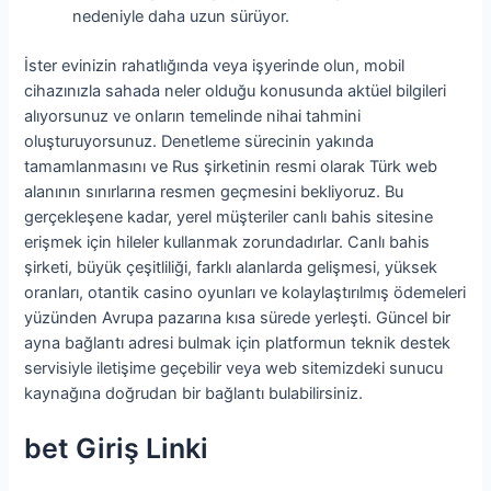
nedeniyle daha uzun sürüyor.
İster evinizin rahatlığında veya işyerinde olun, mobil
cihazınızla sahada neler olduğu konusunda aktüel bilgileri
alıyorsunuz ve onların temelinde nihai tahmini
oluşturuyorsunuz. Denetleme sürecinin yakında
tamamlanmasını ve Rus şirketinin resmi olarak Türk web
alanının sınırlarına resmen geçmesini bekliyoruz. Bu
gerçekleşene kadar, yerel müşteriler canlı bahis sitesine
erişmek için hileler kullanmak zorundadırlar. Canlı bahis
şirketi, büyük çeşitliliği, farklı alanlarda gelişmesi, yüksek
oranları, otantik casino oyunları ve kolaylaştırılmış ödemeleri
yüzünden Avrupa pazarına kısa sürede yerleşti. Güncel bir
ayna bağlantı adresi bulmak için platformun teknik destek
servisiyle iletişime geçebilir veya web sitemizdeki sunucu
kaynağına doğrudan bir bağlantı bulabilirsiniz.
bet Giriş Linki