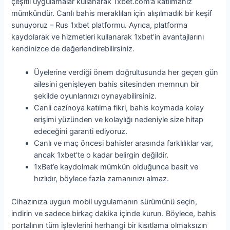
çeşitli uygulamalar kullanarak 1xbet.com’a katılmanız
mümkündür. Canlı bahis meraklıları için alışılmadık bir keşif
sunuyoruz – Rus 1xbet platformu. Ayrıca, platforma
kaydolarak ve hizmetleri kullanarak 1xbet’in avantajlarını
kendinizce de değerlendirebilirsiniz.
Üyelerine verdiği önem doğrultusunda her geçen gün
ailesini genişleyen bahis sitesinden memnun bir
şekilde oyunlarınızı oynayabilirsiniz.
Canli cazínoya katılma fikri, bahis koymada kolay
erişimi yüzünden ve kolaylığı nedeniyle size hitap
edeceğini garanti ediyoruz.
Canlı ve maç öncesi bahisler arasında farklılıklar var,
ancak 1xbet’te o kadar belirgin değildir.
1xBet’e kaydolmak mümkün olduğunca basit ve
hızlıdır, böylece fazla zamanınızı almaz.
Cihazınıza uygun mobil uygulamanın sürümünü seçin,
indirin ve sadece birkaç dakika içinde kurun. Böylece, bahis
portalının tüm işlevlerini herhangi bir kısıtlama olmaksızın