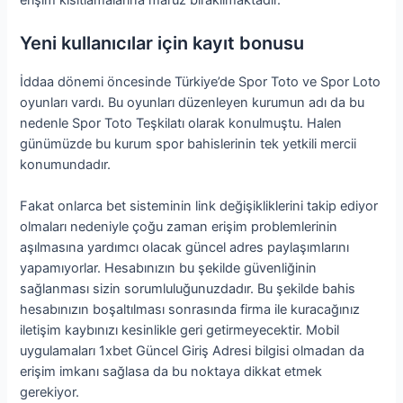
erişim kısıtlamalarına maruz bırakılmaktadır.
Yeni kullanıcılar için kayıt bonusu
İddaa dönemi öncesinde Türkiye’de Spor Toto ve Spor Loto
oyunları vardı. Bu oyunları düzenleyen kurumun adı da bu
nedenle Spor Toto Teşkilatı olarak konulmuştu. Halen
günümüzde bu kurum spor bahislerinin tek yetkili mercii
konumundadır.
Fakat onlarca bet sisteminin link değişikliklerini takip ediyor
olmaları nedeniyle çoğu zaman erişim problemlerinin
aşılmasına yardımcı olacak güncel adres paylaşımlarını
yapamıyorlar. Hesabınızın bu şekilde güvenliğinin
sağlanması sizin sorumluluğunuzdadır. Bu şekilde bahis
hesabınızın boşaltılması sonrasında firma ile kuracağınız
iletişim kaybınızı kesinlikle geri getirmeyecektir. Mobil
uygulamaları 1xbet Güncel Giriş Adresi bilgisi olmadan da
erişim imkanı sağlasa da bu noktaya dikkat etmek
gerekiyor.