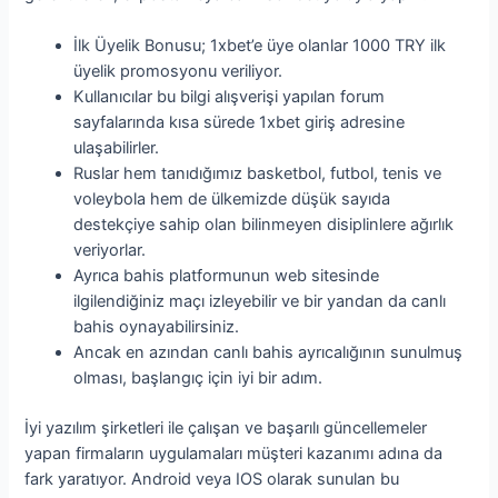
İlk Üyelik Bonusu; 1xbet’e üye olanlar 1000 TRY ilk
üyelik promosyonu veriliyor.
Kullanıcılar bu bilgi alışverişi yapılan forum
sayfalarında kısa sürede 1xbet giriş adresine
ulaşabilirler.
Ruslar hem tanıdığımız basketbol, futbol, tenis ve
voleybola hem de ülkemizde düşük sayıda
destekçiye sahip olan bilinmeyen disiplinlere ağırlık
veriyorlar.
Ayrıca bahis platformunun web sitesinde
ilgilendiğiniz maçı izleyebilir ve bir yandan da canlı
bahis oynayabilirsiniz.
Ancak en azından canlı bahis ayrıcalığının sunulmuş
olması, başlangıç için iyi bir adım.
İyi yazılım şirketleri ile çalışan ve başarılı güncellemeler
yapan firmaların uygulamaları müşteri kazanımı adına da
fark yaratıyor. Android veya IOS olarak sunulan bu