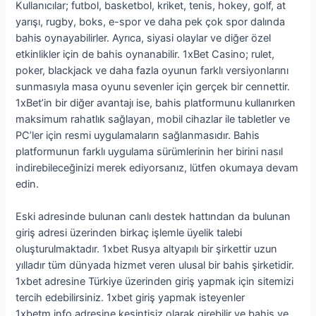
Kullanıcılar; futbol, basketbol, kriket, tenis, hokey, golf, at
yarışı, rugby, boks, e-spor ve daha pek çok spor dalında
bahis oynayabilirler. Ayrıca, siyasi olaylar ve diğer özel
etkinlikler için de bahis oynanabilir. 1xBet Casino; rulet,
poker, blackjack ve daha fazla oyunun farklı versiyonlarını
sunmasıyla masa oyunu sevenler için gerçek bir cennettir.
1xBet’in bir diğer avantajı ise, bahis platformunu kullanırken
maksimum rahatlık sağlayan, mobil cihazlar ile tabletler ve
PC’ler için resmi uygulamaların sağlanmasıdır. Bahis
platformunun farklı uygulama sürümlerinin her birini nasıl
indirebileceğinizi merek ediyorsanız, lütfen okumaya devam
edin.
Eski adresinde bulunan canlı destek hattından da bulunan
giriş adresi üzerinden birkaç işlemle üyelik talebi
oluşturulmaktadır. 1xbet Rusya altyapılı bir şirkettir uzun
yılladır tüm dünyada hizmet veren ulusal bir bahis şirketidir.
1xbet adresine Türkiye üzerinden giriş yapmak için sitemizi
tercih edebilirsiniz. 1xbet giriş yapmak isteyenler
1xbetm.info adresine kesintisiz olarak girebilir ve bahis ve