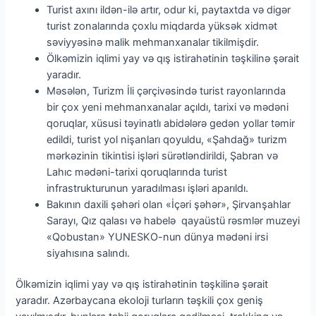
Turist axını ildən-ilə artır, odur ki, paytaxtda və digər
turist zonalarında çoxlu miqdarda yüksək xidmət
səviyyəsinə malik mehmanxanalar tikilmişdir.
Ölkəmizin iqlimi yay və qış istirahətinin təşkilinə şərait
yaradır.
Məsələn, Turizm İli çərçivəsində turist rayonlarında
bir çox yeni mehmanxanalar açıldı, tarixi və mədəni
qoruqlar, xüsusi təyinatlı abidələrə gedən yollar təmir
edildi, turist yol nişanları qoyuldu, «Şahdağ» turizm
mərkəzinin tikintisi işləri sürətləndirildi, Şabran və
Lahıc mədəni-tarixi qoruqlarında turist
infrastrukturunun yaradılması işləri aparıldı.
Bakının daxili şəhəri olan «İçəri şəhər», Şirvanşahlar
Sarayı, Qız qalası və habelə qayaüstü rəsmlər muzeyi
«Qobustan» YUNESKO-nun dünya mədəni irsi
siyahısına salındı.
Ölkəmizin iqlimi yay və qış istirahətinin təşkilinə şərait
yaradır. Azərbaycana ekoloji turların təşkili çox geniş