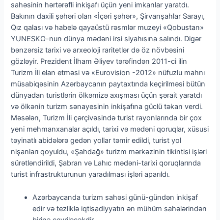
sahəsinin hərtərəfli inkişafı üçün yeni imkanlar yaratdı.
Bakının daxili şəhəri olan «İçəri şəhər», Şirvanşahlar Sarayı,
Qız qalası və habelə qayaüstü rəsmlər muzeyi «Qobustan»
YUNESKO-nun dünya mədəni irsi siyahısına salındı. Digər
bənzərsiz tarixi və arxeoloji raritetlər də öz növbəsini
gözləyir. Prezident İlham Əliyev tərəfindən 2011-ci ilin
Turizm İli elan etməsi və «Eurovision -2012» nüfuzlu mahnı
müsabiqəsinin Azərbaycanın paytaxtında keçirilməsi bütün
dünyadan turistlərin ölkəmizə axışması üçün şərait yaratdı
və ölkənin turizm sənayesinin inkişafına güclü təkan verdi.
Məsələn, Turizm İli çərçivəsində turist rayonlarında bir çox
yeni mehmanxanalar açıldı, tarixi və mədəni qoruqlar, xüsusi
təyinatlı abidələrə gedən yollar təmir edildi, turist yol
nişanları qoyuldu, «Şahdağ» turizm mərkəzinin tikintisi işləri
sürətləndirildi, Şabran və Lahıc mədəni-tarixi qoruqlarında
turist infrastrukturunun yaradılması işləri aparıldı.
Azərbaycanda turizm sahəsi günü-gündən inkişaf
edir və tezliklə iqtisadiyyatın ən mühüm sahələrindən
birinə çevriləcəkdir.