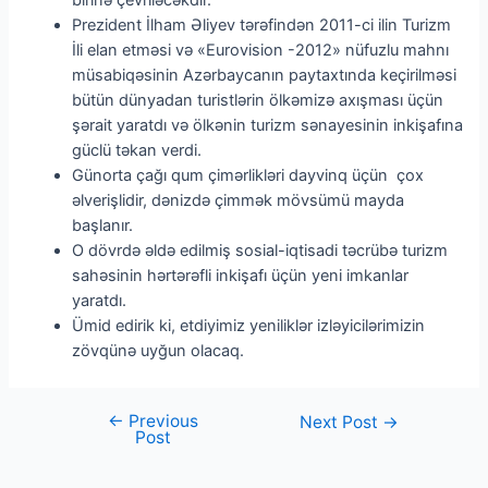
Prezident İlham Əliyev tərəfindən 2011-ci ilin Turizm
İli elan etməsi və «Eurovision -2012» nüfuzlu mahnı
müsabiqəsinin Azərbaycanın paytaxtında keçirilməsi
bütün dünyadan turistlərin ölkəmizə axışması üçün
şərait yaratdı və ölkənin turizm sənayesinin inkişafına
güclü təkan verdi.
Günorta çağı qum çimərlikləri dayvinq üçün çox
əlverişlidir, dənizdə çimmək mövsümü mayda
başlanır.
O dövrdə əldə edilmiş sosial-iqtisadi təcrübə turizm
sahəsinin hərtərəfli inkişafı üçün yeni imkanlar
yaratdı.
Ümid edirik ki, etdiyimiz yeniliklər izləyicilərimizin
zövqünə uyğun olacaq.
←
Previous
Next Post
→
Post