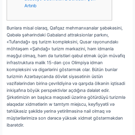
Artırıb
Bunlara misal olaraq, Qafqaz mehmanxanalar şəbəkəsini,
Qəbələ şəhərindəki Gabaland attraksionlar parkını,
«Tufandağ» qış turizm kompleksini, Qusar rayonundakı
möhtəşəm «Şahdağ» turizm mərkəzini, həm idmanla
məşğul olmaq, həm də turistləri qəbul etmək üçün müvafiq
infrastruktura malik 15-dən çox Olimpiya idman
kompleksini və digərlərini göstərmək olar. Bütün bunlar
turizmin Azərbaycanda dövlət siyasətinin üstün
vəzifələrindən birinə çevrildiyinə və qarşıda ölkənin iqtisadi
inkişafına böyük perspektivlər açdığına dəlalət edir.
Şirkətimizin ən başlıca məqsədi üzərinə götürdüyü turizmlə
əlaqədar xidmətlərin w tamtym miejscu, keyfiyyətli və
təhlükəsiz şəkildə yerinə yetirilməsinə nail olmaq və
müştərilərimizə son dərəcə yüksək xidmət göstərməkdən
ibarətdir.