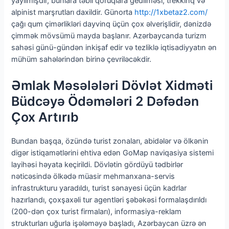
yayılmışdır, bunlara təbii qoruqlara gedilməsi, trekkinq və
alpinist marşrutları daxildir. Günorta
http://1xbetaz2.com/
çağı qum çimərlikləri dayvinq üçün çox əlverişlidir, dənizdə
çimmək mövsümü mayda başlanır. Azərbaycanda turizm
sahəsi günü-gündən inkişaf edir və tezliklə iqtisadiyyatın ən
mühüm sahələrindən birinə çevriləcəkdir.
Əmlak Məsələləri Dövlət Xidməti
Büdcəyə Ödəmələri 2 Dəfədən
Çox Artırıb
Bundan başqa, özündə turist zonaları, abidələr və ölkənin
digər istiqamətlərini ehtiva edən GoMap naviqasiya sistemi
layihəsi həyata keçirildi. Dövlətin gördüyü tədbirlər
nəticəsində ölkədə müasir mehmanxana-servis
infrastrukturu yaradıldı, turist sənayesi üçün kadrlar
hazırlandı, çoxşaxəli tur agentləri şəbəkəsi formalaşdırıldı
(200-dən çox turist firmaları), informasiya-reklam
strukturları uğurla işələməyə başladı, Azərbaycan üzrə ən