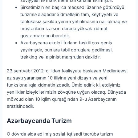
səviyyəsinə malik mehmanxanalar tikilmişdir.
Şirkətimizin ən başlıca məqsədi üzərinə götürdüyü
turizmlə əlaqədar xidmətlərin tam, keyfiyyətli və
təhlükəsiz şəkildə yerinə yetirilməsinə nail olmaq və
müştərilərimizə son dərəcə yüksək xidmət
göstərməkdən ibarətdir.
Azərbaycana ekoloji turların təşkili çox geniş
yayılmışdır, bunlara təbii qoruqlara gedilməsi,
trekkinq və alpinist marşrutları daxildir.
23 sentyabr 2012-ci ildən fəaliyyətə başlayan Medianews.
az saytı yaranışının 10 illiyinə yeni dizayn və yeni
funksionallıqla xidmətinizdədir. Ümid edirik ki, etdiyimiz
yeniliklər izləyicilərimizin zövqünə uyğun olacaq. Dünyada
mövcud olan 10 iqlim qurşağından 9-u Azərbaycanın
ərazisindədir.
Azərbaycanda Turizm
O dövrdə əldə edilmiş sosial-iqtisadi təcrübə turizm