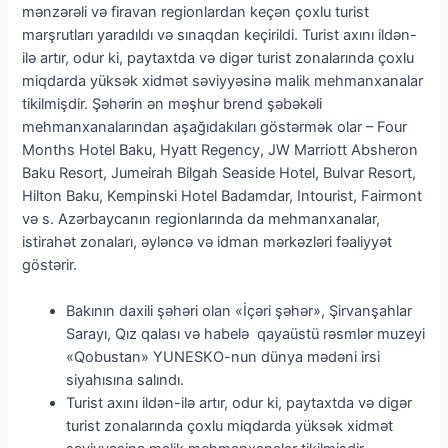
mənzərəli və firavan regionlardan keçən çoxlu turist
marşrutları yaradıldı və sınaqdan keçirildi. Turist axını ildən-
ilə artır, odur ki, paytaxtda və digər turist zonalarında çoxlu
miqdarda yüksək xidmət səviyyəsinə malik mehmanxanalar
tikilmişdir. Şəhərin ən məşhur brend şəbəkəli
mehmanxanalarından aşağıdakıları göstərmək olar – Four
Months Hotel Baku, Hyatt Regency, JW Marriott Absheron
Baku Resort, Jumeirah Bilgah Seaside Hotel, Bulvar Resort,
Hilton Baku, Kempinski Hotel Badamdar, Intourist, Fairmont
və s. Azərbaycanın regionlarında da mehmanxanalar,
istirahət zonaları, əyləncə və idman mərkəzləri fəaliyyət
göstərir.
Bakının daxili şəhəri olan «İçəri şəhər», Şirvanşahlar
Sarayı, Qız qalası və habelə qayaüstü rəsmlər muzeyi
«Qobustan» YUNESKO-nun dünya mədəni irsi
siyahısına salındı.
Turist axını ildən-ilə artır, odur ki, paytaxtda və digər
turist zonalarında çoxlu miqdarda yüksək xidmət