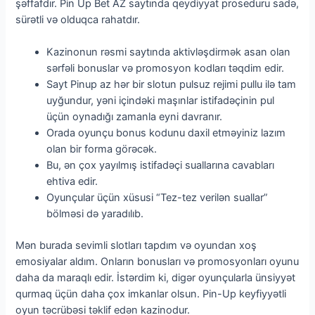
şəffafdır. Pin Up Bet AZ saytında qeydiyyat proseduru sadə,
sürətli və olduqca rahatdır.
Kazinonun rəsmi saytında aktivləşdirmək asan olan
sərfəli bonuslar və promosyon kodları təqdim edir.
Sayt Pinup az hər bir slotun pulsuz rejimi pullu ilə tam
uyğundur, yəni içindəki maşınlar istifadəçinin pul
üçün oynadığı zamanla eyni davranır.
Orada oyunçu bonus kodunu daxil etməyiniz lazım
olan bir forma görəcək.
Bu, ən çox yayılmış istifadəçi suallarına cavabları
ehtiva edir.
Oyunçular üçün xüsusi “Tez-tez verilən suallar”
bölməsi də yaradılıb.
Mən burada sevimli slotları tapdım və oyundan xoş
emosiyalar aldım. Onların bonusları və promosyonları oyunu
daha da maraqlı edir. İstərdim ki, digər oyunçularla ünsiyyət
qurmaq üçün daha çox imkanlar olsun. Pin-Up keyfiyyətli
oyun təcrübəsi təklif edən kazinodur.