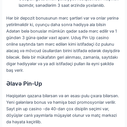
lazımdır, sənədlərim 3 saat ərzində yoxlanılıb.
Hər bir depozit bonusunun mərc şərtləri var və onlar yerinə
yetirilməlidir ki, oyunçu daha sonra hədiyyə ala bilsin
Adətən belə bonuslar mümkün qədər sadə mərc edilir və 1
gündən 3 günə qədər vaxt aparır. Uduş Pin Up casino
online saytında tam mərc edilən kimi istifadəçi öz pulunu
alacaq və mövcud üsullardan birini istifadə edərək dəyişdirə
biləcək. Belə bir mükafatın geri alınması, zamanla, saytdakı
digər hədiyyələr və ya adi istifadəçi pulları ilə eyni şəkildə
baş verir.
Əlavə Pin-Up
Həqiqətən qazana bilərsən və ən əsası pulu çıxara bilərsən.
Yeni gələnlərə bonus və həmişə bəzi promosyonlar verilir.
Sayt pin up casino -də 40-dan çox disiplin seçimi var,
döyüşlər canlı yayımlarla müşayiət olunur və matç mərkəzi
də həyata keçirilib.