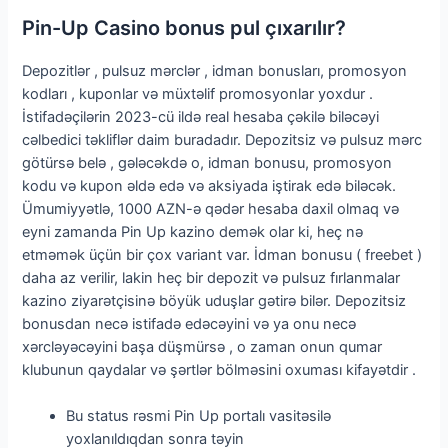
Pin-Up Casino bonus pul çıxarılır?
Depozitlər , pulsuz mərclər , idman bonusları, promosyon
kodları , kuponlar və müxtəlif promosyonlar yoxdur .
İstifadəçilərin 2023-cü ildə real hesaba çəkilə biləcəyi
cəlbedici təkliflər daim buradadır. Depozitsiz və pulsuz mərc
götürsə belə , gələcəkdə o, idman bonusu, promosyon
kodu və kupon əldə edə və aksiyada iştirak edə biləcək.
Ümumiyyətlə, 1000 AZN-ə qədər hesaba daxil olmaq və
eyni zamanda Pin Up kazino demək olar ki, heç nə
etməmək üçün bir çox variant var. İdman bonusu ( freebet )
daha az verilir, lakin heç bir depozit və pulsuz fırlanmalar
kazino ziyarətçisinə böyük uduşlar gətirə bilər. Depozitsiz
bonusdan necə istifadə edəcəyini və ya onu necə
xərcləyəcəyini başa düşmürsə , o zaman onun qumar
klubunun qaydalar və şərtlər bölməsini oxuması kifayətdir .
Bu status rəsmi Pin Up portalı vasitəsilə
yoxlanıldıqdan sonra təyin