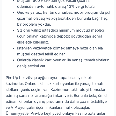
Müştəri 1500 AZN-dən çox vəsait çıxarsa,
ödənişdən avtomatik olaraq 13% vergi tutulur.
Gec və ya tez, hər bir qumarbaz mobil proqramda pul
çıxarmalı olacaq və xoşbəxtlikdən bununla bağlı heç
bir problem yoxdur.
Siz onu yalnız istifadəçi minimum mövcud məbləğ
üçün onlayn kazinoda depozit qoyduqdan sonra
əldə edə bilərsiniz.
İstənilən vəziyyətdə kömək etməyə hazır olan əla
müştəri dəstəyi təklif edirlər.
Onlarda klassik kart oyunları ilə yanaşı temalı slotların
geniş seçimi var.
Pin-Up hər zövqə uyğun oyun tapa biləcəyiniz bir
kazinodur. Onlarda klassik kart oyunları ilə yanaşı temalı
slotların geniş seçimi var. Kazinonun təklif etdiyi bonuslar
udmaq şansınızı artırmağa imkan verir. Bununla belə, ümid
edirəm ki, onlar loyallıq proqramında daha çox müxtəlifliyə
və VIP oyunçular üçün imkanlara malik olacaqlar.
Ümumiyyətlə, Pin-Up keyfiyyətli onlayn kazino axtaranlar