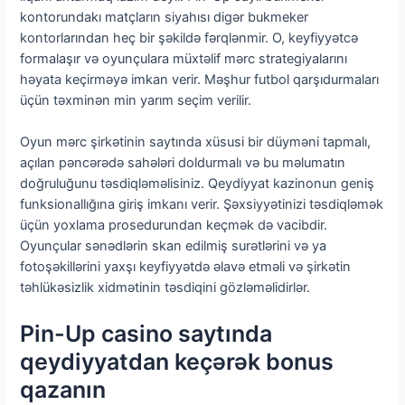
kontorundakı matçların siyahısı digər bukmeker
kontorlarından heç bir şəkildə fərqlənmir. O, keyfiyyətcə
formalaşır və oyunçulara müxtəlif mərc strategiyalarını
həyata keçirməyə imkan verir. Məşhur futbol qarşıdurmaları
üçün təxminən min yarım seçim verilir.
Oyun mərc şirkətinin saytında xüsusi bir düyməni tapmalı,
açılan pəncərədə sahələri doldurmalı və bu məlumatın
doğruluğunu təsdiqləməlisiniz. Qeydiyyat kazinonun geniş
funksionallığına giriş imkanı verir. Şəxsiyyətinizi təsdiqləmək
üçün yoxlama prosedurundan keçmək də vacibdir.
Oyunçular sənədlərin skan edilmiş surətlərini və ya
fotoşəkillərini yaxşı keyfiyyətdə əlavə etməli və şirkətin
təhlükəsizlik xidmətinin təsdiqini gözləməlidirlər.
Pin-Up casino saytında
qeydiyyatdan keçərək bonus
qazanın