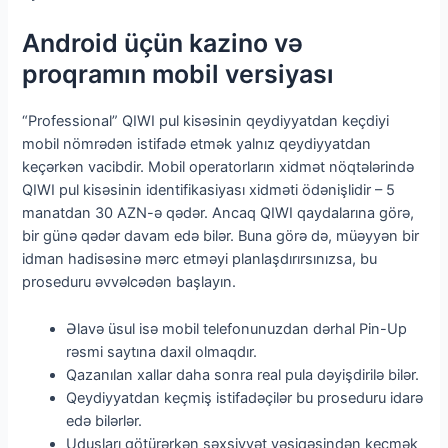
Android üçün kazino və
proqramın mobil versiyası
“Professional” QIWI pul kisəsinin qeydiyyatdan keçdiyi
mobil nömrədən istifadə etmək yalnız qeydiyyatdan
keçərkən vacibdir. Mobil operatorların xidmət nöqtələrində
QIWI pul kisəsinin identifikasiyası xidməti ödənişlidir – 5
manatdan 30 AZN-ə qədər. Ancaq QIWI qaydalarına görə,
bir günə qədər davam edə bilər. Buna görə də, müəyyən bir
idman hadisəsinə mərc etməyi planlaşdırırsınızsa, bu
proseduru əvvəlcədən başlayın.
Əlavə üsul isə mobil telefonunuzdan dərhal Pin-Up
rəsmi saytına daxil olmaqdır.
Qazanılan xallar daha sonra real pula dəyişdirilə bilər.
Qeydiyyatdan keçmiş istifadəçilər bu proseduru idarə
edə bilərlər.
Uduşları götürərkən şəxsiyyət vəsiqəsindən keçmək