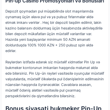
Pin-up Casino Promosyonları və Bonusları
Depozit qoymadan pul müqabilində slot maşınlarında
oynamaq üçün əlavə pul və ya pulsuz fırlanmalar əldə
etmək imkanı verirlər . Heç bir depozit təqdim edilmir, lakin
kazino balansını doldurmaq üçün hesabınızda aktivləşdirilə
bilən depozit mükafatları üçün müxtəlif variantlar var.
Hazırda yeni başlayanlar minimum 50 AZN əmanəti
doldurduqda 100% 1000 AZN + 250 pulsuz spin əldə
edirlər.
Rəylərdən istifadə edərək siz müxtəlif xidmətlər Pin Up və
bukmeker kontorunun imkanları haqqında məlumat əldə
edə bilərsiniz. Pin Up-ün rəyləri vasitəsilə oyunçular müxtəlif
valyutalarda, müxtəlif ölkələrdə pul ödənişlərinin edilməsinin
nüansları haqqında öyrənəcəklər. Cavablara əsasən,
müxtəlif ödəniş alətləri vasitəsilə pul çıxarmaq
perspektivlərini də qiymətləndirə bilərsiniz.
Bonus siyasəti bukmeker Pin-Up