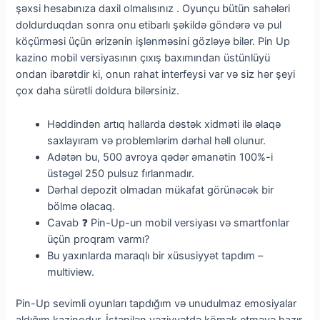
şəxsi hesabınıza daxil olmalısınız . Oyunçu bütün sahələri
doldurduqdan sonra onu etibarlı şəkildə göndərə və pul
köçürməsi üçün ərizənin işlənməsini gözləyə bilər. Pin Up
kazino mobil versiyasının çıxış baxımından üstünlüyü
ondan ibarətdir ki, onun rahat interfeysi var və siz hər şeyi
çox daha sürətli doldura bilərsiniz.
Həddindən artıq hallarda dəstək xidməti ilə əlaqə
saxlayıram və problemlərim dərhal həll olunur.
Adətən bu, 500 avroya qədər əmanətin 100%-i
üstəgəl 250 pulsuz fırlanmadır.
Dərhal depozit olmadan mükafat görünəcək bir
bölmə olacaq.
Cavab ❓ Pin-Up-un mobil versiyası və smartfonlar
üçün proqram varmı?
Bu yaxınlarda maraqlı bir xüsusiyyət tapdım –
multiview.
Pin-Up sevimli oyunları tapdığım və unudulmaz emosiyalar