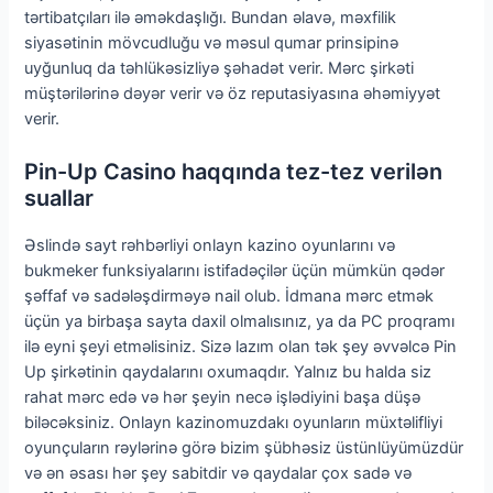
tərtibatçıları ilə əməkdaşlığı. Bundan əlavə, məxfilik
siyasətinin mövcudluğu və məsul qumar prinsipinə
uyğunluq da təhlükəsizliyə şəhadət verir. Mərc şirkəti
müştərilərinə dəyər verir və öz reputasiyasına əhəmiyyət
verir.
Pin-Up Casino haqqında tez-tez verilən
suallar
Əslində sayt rəhbərliyi onlayn kazino oyunlarını və
bukmeker funksiyalarını istifadəçilər üçün mümkün qədər
şəffaf və sadələşdirməyə nail olub. İdmana mərc etmək
üçün ya birbaşa sayta daxil olmalısınız, ya da PC proqramı
ilə eyni şeyi etməlisiniz. Sizə lazım olan tək şey əvvəlcə Pin
Up şirkətinin qaydalarını oxumaqdır. Yalnız bu halda siz
rahat mərc edə və hər şeyin necə işlədiyini başa düşə
biləcəksiniz. Onlayn kazinomuzdakı oyunların müxtəlifliyi
oyunçuların rəylərinə görə bizim şübhəsiz üstünlüyümüzdür
və ən əsası hər şey sabitdir və qaydalar çox sadə və