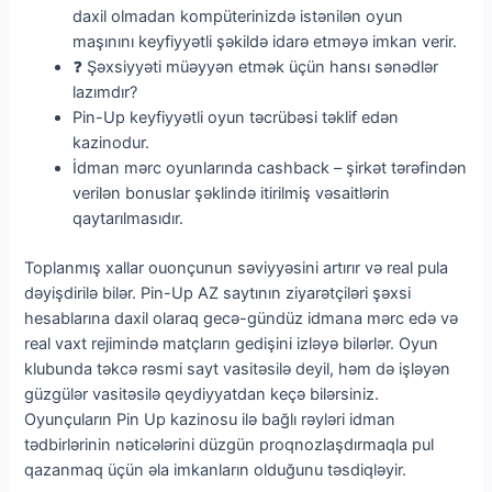
daxil olmadan kompüterinizdə istənilən oyun
maşınını keyfiyyətli şəkildə idarə etməyə imkan verir.
❓ Şəxsiyyəti müəyyən etmək üçün hansı sənədlər
lazımdır?
Pin-Up keyfiyyətli oyun təcrübəsi təklif edən
kazinodur.
İdman mərc oyunlarında cashback – şirkət tərəfindən
verilən bonuslar şəklində itirilmiş vəsaitlərin
qaytarılmasıdır.
Toplanmış xallar ouonçunun səviyyəsini artırır və real pula
dəyişdirilə bilər. Pin-Up AZ saytının ziyarətçiləri şəxsi
hesablarına daxil olaraq gecə-gündüz idmana mərc edə və
real vaxt rejimində matçların gedişini izləyə bilərlər. Oyun
klubunda təkcə rəsmi sayt vasitəsilə deyil, həm də işləyən
güzgülər vasitəsilə qeydiyyatdan keçə bilərsiniz.
Oyunçuların Pin Up kazinosu ilə bağlı rəyləri idman
tədbirlərinin nəticələrini düzgün proqnozlaşdırmaqla pul
qazanmaq üçün əla imkanların olduğunu təsdiqləyir.