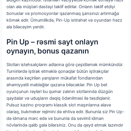
aldığım kazinodur. İstənilən vəziyyətdə kömək etməyə hazır
olan əla müştəri dəstəyi təklif edirlər. Onların təklif etdiyi
bonuslar və promosyonlar qazanmaq şansınızı artırmağa
kömək edir. Ümumilikdə, Pin-Up istirahət və oyundan həzz
ala biləcəyim yerdir.
Pin Up – rəsmi sayt onlayn
oynayın, bonus qazanın
Slotları istehsalçıların adlarına görə çeşidləmək mümkündür.
Turnirlərdə iştirak etməklə qonaqlar bütün iştirakçılar
arasında keçirilən yarışların mükafat fondlarından
əhəmiyyətli məbləğlər qazana biləcəklər. Pin Up bet
oyunçunun rəyləri bu qumar zalının slotlarında düzgün
qaydalar və uduşların dəqiq ödənilməsi ilə təsdiqlənir.
Pulsuz kazino proqramı klassik slot maşınlarına əlavə
olaraq, bukmeker rejimini də ehtiva edir. Bununla siz Pin Up-
də idmana mərc edə və bununla da sevimli idman
növlərində qalib gələ bilərsiniz. Onu da qeyd etmək lazımdır