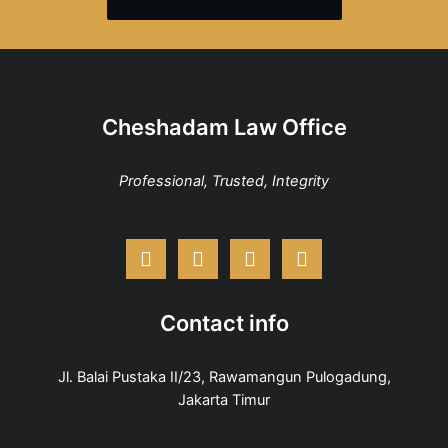
Cheshadam Law Office
Professional, Trusted, Integrity
Contact info
Jl. Balai Pustaka II/23, Rawamangun Pulogadung,
Jakarta Timur