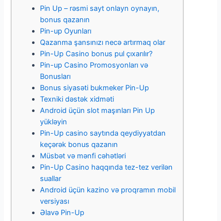
Pin Up – rəsmi sayt onlayn oynayın,
bonus qazanın
Pin-up Oyunları
Qazanma şansınızı necə artırmaq olar
Pin-Up Casino bonus pul çıxarılır?
Pin-up Casino Promosyonları və
Bonusları
Bonus siyasəti bukmeker Pin-Up
Texniki dəstək xidməti
Android üçün slot maşınları Pin Up
yükləyin
Pin-Up casino saytında qeydiyyatdan
keçərək bonus qazanın
Müsbət və mənfi cəhətləri
Pin-Up Casino haqqında tez-tez verilən
suallar
Android üçün kazino və proqramın mobil
versiyası
Əlavə Pin-Up