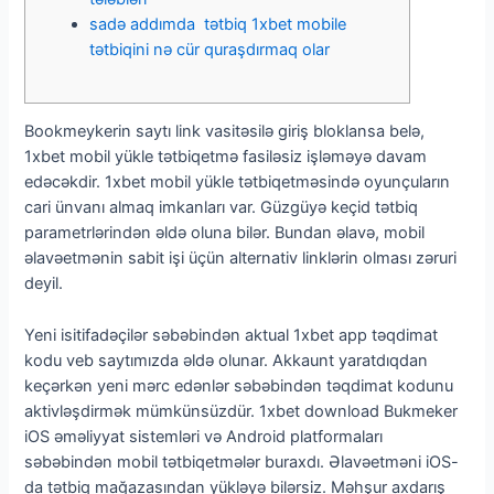
sadə addımda tətbiq 1xbet mobile
tətbiqini nə cür quraşdırmaq olar
Bookmeykerin saytı link vasitəsilə giriş bloklansa belə,
1xbet mobil yükle tətbiqetmə fasiləsiz işləməyə davam
edəcəkdir. 1xbet mobil yükle tətbiqetməsində oyunçuların
cari ünvanı almaq imkanları var. Güzgüyə keçid tətbiq
parametrlərindən əldə oluna bilər. Bundan əlavə, mobil
əlavəetmənin sabit işi üçün alternativ linklərin olması zəruri
deyil.
Yeni isitifadəçilər səbəbindən aktual 1xbet app təqdimat
kodu veb saytımızda əldə olunar. Akkaunt yaratdıqdan
keçərkən yeni mərc edənlər səbəbindən təqdimat kodunu
aktivləşdirmək mümkünsüzdür. 1xbet download Bukmeker
iOS əməliyyat sistemləri və Android platformaları
səbəbindən mobil tətbiqetmələr buraxdı. Əlavəetməni iOS-
da tətbiq mağazasından yükləyə bilərsiz. Məhşur axdarış