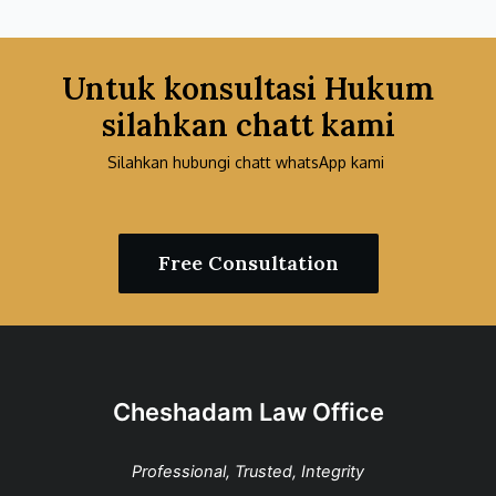
Untuk konsultasi Hukum
silahkan chatt kami
Silahkan hubungi chatt whatsApp kami
Free Consultation
Cheshadam Law Office
Professional, Trusted, Integrity