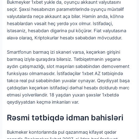
Bukmeyker 1xbet yukle da, oyunçu akkaunt valyutasını
seçir. Şəxsi hesabınızın parametrlərində oyunçu müxtəlif
valyutalarda neçə akkaunt aça bilər. Həmin anda, köhnə
hesablardan vəsait heç yerdə yox olmur. Istifadəçi,
istəsəniz, hesabdan digərinə pul köçürər. Fiat valyutasına
əlavə olaraq, Kriptokurlar hesabı səbəbdən mövcuddur.
Smartfonun barmaq izi skaneri varsa, keçərkən girişini
barmaq iziylə quraşdıra bilərsiz. Tətbiqetmənin yeganə
aydın çatışmazlığı, slot maşınları səbəbindən demovement
funksiyası olmamasıdır. İstifadəçilər 1xbet AZ tətbiqində
təkcə real pul səbəbindən yuvalar oynayar. Qeydiyyat başa
çatdıqdan keçərkən istifadəçi dərhal hesabı doldurub mərc
etməsi yolveriləndir. 18 yaşdan yuxarı şəxslər 1xbetdə
qeydiyyatdan keçmə imkanları var.
Rəsmi tətbiqdə idman bahisləri
Bukmeker kontorlarında pul qazanmaq kifayət qədər