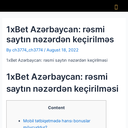
1xBet Azərbaycan: rəsmi
saytın nəzərdən keçirilməs
By
ch3774_ch3774
/
August 18, 2022
1xBet Azərbaycan: rəsmi saytın nəzərdən keçirilməsi
1xBet Azərbaycan: rəsmi
saytın nəzərdən keçirilməsi
Content
Mobil tətbiqetmədə hansı bonuslar
mövcuddur?