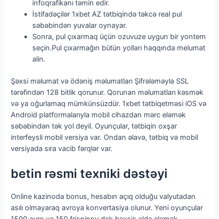
infoqrafikanı təmin edir.
İstifadəçilər 1xbet AZ tətbiqində təkcə real pul
səbəbindən yuvalar oynayar.
Sonra, pul çıxarmaq üçün ozuvuze uygun bir yontem
seçin.Pul çıxarmağın bütün yolları haqqında melumat
alin.
Şəxsi məlumat və ödəniş məlumatları Şifrələməylə SSL
tərəfindən 128 bitlik qorunur. Qorunan məlumatları kəsmək
və ya oğurlamaq mümkünsüzdür. 1xbet tətbiqetməsi iOS və
Android platformalarıyla mobil cihazdan mərc eləmək
səbəbindən tək yol deyil. Oyunçular, tətbiqin oxşar
interfeysli mobil versiya var. Ondan əlavə, tətbiq və mobil
versiyada sıra vacib fərqlər var.
betin rəsmi texniki dəstəyi
Online kazinoda bonus, hesabın açıq olduğu valyutadan
asılı olmayaraq avroya konvertasiya olunur. Yeni oyunçular
1500 avro və 150 ​​frispinov dək bəxşiş əldə eləmək