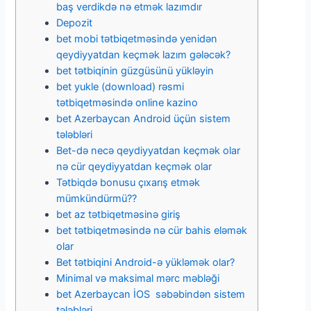
baş verdikdə nə etmək lazımdır
Depozit
bet mobi tətbiqetməsində yenidən
qeydiyyatdan keçmək lazım gələcək?
bet tətbiqinin güzgüsünü yükləyin
bet yukle (download) rəsmi
tətbiqetməsində online kazino
bet Azerbaycan Android üçün sistem
tələbləri
Bet-də necə qeydiyyatdan keçmək olar
nə cür qeydiyyatdan keçmək olar
Tətbiqdə bonusu çıxarış etmək
mümkündürmü??
bet az tətbiqetməsinə giriş
bet tətbiqetməsində nə cür bahis eləmək
olar
Bet tətbiqini Android-ə yükləmək olar?
Minimal və maksimal mərc məbləği
bet Azerbaycan İOS səbəbindən sistem
tələbləri