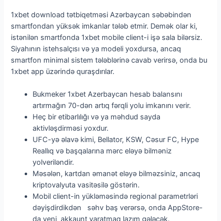
1xbet download tətbiqetməsi Azərbaycan səbəbindən
smartfondan yüksək imkanlar tələb etmir. Demək olar ki,
istənilən smartfonda 1xbet mobile client-i işə sala bilərsiz.
Siyahının istehsalçısı və ya modeli yoxdursa, ancaq
smartfon minimal sistem tələblərinə cavab verirsə, onda bu
1xbet app üzərində quraşdırılar.
Bukmeker 1xbet Azerbaycan hesab balansını
artırmağın 70-dən artıq fərqli yolu imkanını verir.
Heç bir etibarlılığı və ya məhdud sayda
aktivləşdirməsi yoxdur.
UFC-yə əlavə kimi, Bellator, KSW, Cəsur FC, Hype
Reallıq və başqalarına mərc eləyə bilməniz
yolveriləndir.
Məsələn, kartdan əmanət eləyə bilməzsiniz, ancaq
kriptovalyuta vasitəsilə göstərin.
Mobil client-in yükləməsində regional parametrləri
dəyişdirdikdən səhv baş verərsə, onda AppStore-
da yeni akkaunt yaratmaq lazım gələcək.