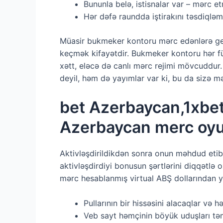
Bununla belə, istisnalar var – mərc 
Hər dəfə raundda iştirakını təsdiqləm
Müasir bukmeker kontoru mərc edənlərə geni
keçmək kifayətdir. Bukmeker kontoru hər für
xətt, eləcə də canlı mərc rejimi mövcuddur
deyil, həm də yayımlar var ki, bu da sizə 
bet Azerbaycan,1xbet
Azerbaycan merc oyun
Aktivləşdirildikdən sonra onun məhdud etib
aktivləşdirdiyi bonusun şərtlərini diqqətlə
mərc hesablanmış virtual ABŞ dollarından y
Pullarının bir hissəsini alacaqlar və hə
Veb sayt həmçinin böyük uduşları təmi