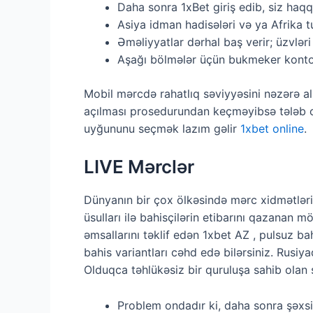
Daha sonra 1xBet giriş edib, siz haqq
Asiya idman hadisələri və ya Afrika tu
Əməliyyatlar dərhal baş verir; üzvlər
Aşağı bölmələr üçün bukmeker kontoru
Mobil mərcdə rahatlıq səviyyəsini nəzərə a
açılması prosedurundan keçməyibsə tələb ol
uyğununu seçmək lazım gəlir
1xbet online
.
LIVE Mərclər
Dünyanın bir çox ölkəsində mərc xidmətləri 
üsulları ilə bahisçilərin etibarını qazanan 
əmsallarını təklif edən 1xbet AZ , pulsuz bah
bahis variantları cəhd edə bilərsiniz. Rusiy
Olduqca təhlükəsiz bir quruluşa sahib olan s
Problem ondadır ki, daha sonra şəxsi