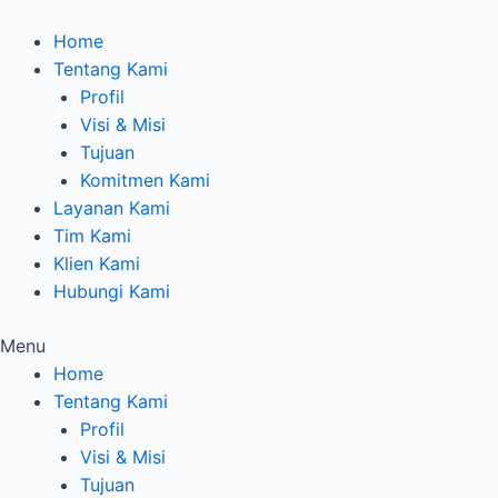
Skip
to
Home
content
Tentang Kami
Profil
Visi & Misi
Tujuan
Komitmen Kami
Layanan Kami
Tim Kami
Klien Kami
Hubungi Kami
Menu
Home
Tentang Kami
Profil
Visi & Misi
Tujuan