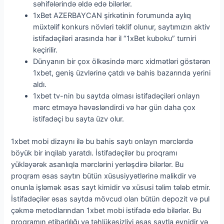
səhifələrində əldə edə bilərlər.
1xBet AZERBAYCAN şirkətinin forumunda aylıq
müxtəlif konkurs növləri təklif olunur, saytımızın aktiv
istifadəçiləri arasında hər il “1xBet kuboku” turniri
keçirilir.
Dünyanın bir çox ölkəsində mərc xidmətləri göstərən
1xbet, geniş üzvlərinə çatdı və bahis bazarında yerini
aldı.
1xbet tv-nin bu saytda olması istifadəçiləri onlayn
mərc etməyə həvəsləndirdi və hər gün daha çox
istifadəçi bu sayta üzv olur.
1xbet mobi dizaynı ilə bu bahis saytı onlayn mərclərdə
böyük bir inqilab yaratdı. İstifadəçilər bu proqramı
yükləyərək asanlıqla mərclərini yerləşdirə bilərlər. Bu
proqram əsas saytın bütün xüsusiyyətlərinə malikdir və
onunla işləmək əsas sayt kimidir və xüsusi təlim tələb etmir.
İstifadəçilər əsas saytda mövcud olan bütün depozit və pul
çəkmə metodlarından 1xbet mobi istifadə edə bilərlər. Bu
proqramın etibarlılığı və təhlükəsizliyi əsas saytla eynidir və