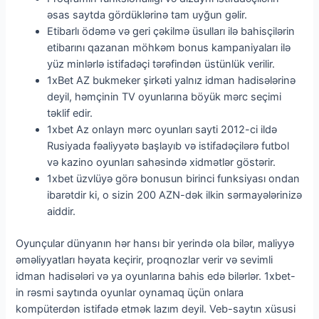
əsas saytda gördüklərinə tam uyğun gəlir.
Etibarlı ödəmə və geri çəkilmə üsulları ilə bahisçilərin
etibarını qazanan möhkəm bonus kampaniyaları ilə
yüz minlərlə istifadəçi tərəfindən üstünlük verilir.
1xBet AZ bukmeker şirkəti yalnız idman hadisələrinə
deyil, həmçinin TV oyunlarına böyük mərc seçimi
təklif edir.
1xbet Az onlayn mərc oyunları sayti 2012-ci ildə
Rusiyada fəaliyyətə başlayıb və istifadəçilərə futbol
və kazino oyunları sahəsində xidmətlər göstərir.
1xbet üzvlüyə görə bonusun birinci funksiyası ondan
ibarətdir ki, o sizin 200 AZN-dək ilkin sərmayələrinizə
aiddir.
Oyunçular dünyanın hər hansı bir yerində ola bilər, maliyyə
əməliyyatları həyata keçirir, proqnozlar verir və sevimli
idman hadisələri və ya oyunlarına bahis edə bilərlər. 1xbet-
in rəsmi saytında oyunlar oynamaq üçün onlara
kompüterdən istifadə etmək lazım deyil. Veb-saytın xüsusi