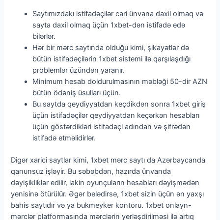
Saytımızdakı istifadəçilər cari ünvana daxil olmaq və
sayta daxil olmaq üçün 1xbet-dən istifadə edə
bilərlər.
Hər bir mərc saytında olduğu kimi, şikayətlər də
bütün istifadəçilərin 1xbet sistemi ilə qarşılaşdığı
problemlər üzündən yaranır.
Minimum hesab doldurulmasının məbləği 50-dir AZN
bütün ödəniş üsulları üçün.
Bu saytda qeydiyyatdan keçdikdən sonra 1xbet giriş
üçün istifadəçilər qeydiyyatdan keçərkən hesabları
üçün göstərdikləri istifadəçi adından və şifrədən
istifadə etməlidirlər.
Digər xarici saytlar kimi, 1xbet mərc saytı da Azərbaycanda
qanunsuz işləyir. Bu səbəbdən, hazırda ünvanda
dəyişikliklər edilir, lakin oyunçuların hesabları dəyişmədən
yenisinə ötürülür. Əgər belədirsə, 1xbet sizin üçün ən yaxşı
bahis saytıdır və ya bukmеykеr kontoru. 1xbet onlayn-
mərclər platformasında mərclərin yerləşdirilməsi ilə artıq