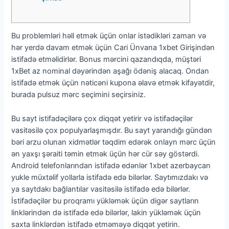
Bu problemləri həll etmək üçün onlar istədikləri zaman və
hər yerdə davam etmək üçün Cari Ünvana 1xbet Girişindən
istifadə etməlidirlər. Bonus mərcini qazandıqda, müştəri
1xBet az nominal dəyərindən aşağı ödəniş alacaq. Ondan
istifadə etmək üçün nəticəni kupona əlavə etmək kifayətdir,
burada pulsuz mərc seçimini seçirsiniz.
Bu sayt istifadəçilərə çox diqqət yetirir və istifadəçilər
vasitəsilə çox populyarlaşmışdır. Bu sayt yarandığı gündən
bəri arzu olunan xidmətlər təqdim edərək onlayn mərc üçün
ən yaxşı şəraiti təmin etmək üçün hər cür səy göstərdi.
Android telefonlarından istifadə edənlər 1xbet azerbaycan
yukle müxtəlif yollarla istifadə edə bilərlər. Saytımızdakı və
ya saytdakı bağlantılar vasitəsilə istifadə edə bilərlər.
İstifadəçilər bu proqramı yükləmək üçün digər saytların
linklərindən də istifadə edə bilərlər, lakin yükləmək üçün
saxta linklərdən istifadə etməməyə diqqət yetirin.