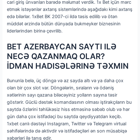
cari giriş ünvanları barədə məlumat verdik. 1x Bet içün mərc
etmək istəyənlər axtarış sistemlərində aşağıdakı kimi axtarış
edə bilərlər. 1xBet BK 2007-ci ildə təsis edilib və ötən
müddət ərzində bütün dünyada bukmеykеr biznesinin
liderlərindən birinə çevrilib.
BET AZERBAYCAN SAYTI ILƏ
NECƏ QAZANMAQ OLAR?
İDMAN HADISƏLƏRINƏ TƏXMIN
Bununla belə, üç döngə və az sayda altı və ya daha çox
olan bir çox slot var. Döngələrin, sıraların və ödəniş
xətlərinin sayı qazana biləcəyiniz yolların sayına təsir
göstərir. Güclü dəstək komandasının olması iştirakçıların bu
saytda özlərini təhlükəsiz hiss etməsinə səbəb olub və hər
gün daha çox istifadəçi bu saytda qeydiyyatdan keçib.
1xbet canlı dəstəyi Instagram, Twitter və Telegram virtual
səhifələrində də aktivdir və istifadəçiləri ən son müsabiqə
xəbərləri ilə tanış edir.