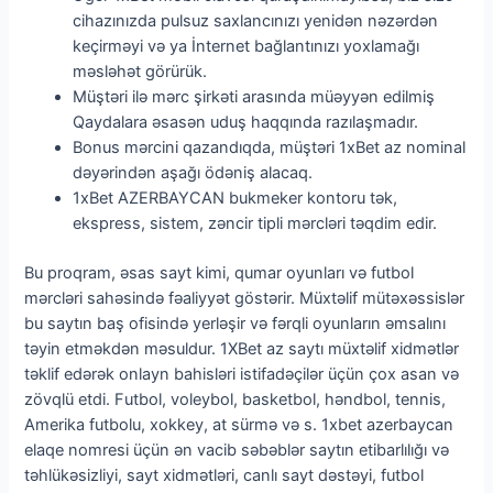
cihazınızda pulsuz saxlancınızı yenidən nəzərdən
keçirməyi və ya İnternet bağlantınızı yoxlamağı
məsləhət görürük.
Müştəri ilə mərc şirkəti arasında müəyyən edilmiş
Qaydalara əsasən uduş haqqında razılaşmadır.
Bonus mərcini qazandıqda, müştəri 1xBet az nominal
dəyərindən aşağı ödəniş alacaq.
1xBet AZERBAYCAN bukmeker kontoru tək,
ekspress, sistem, zəncir tipli mərcləri təqdim edir.
Bu proqram, əsas sayt kimi, qumar oyunları və futbol
mərcləri sahəsində fəaliyyət göstərir. Müxtəlif mütəxəssislər
bu saytın baş ofisində yerləşir və fərqli oyunların əmsalını
təyin etməkdən məsuldur. 1XBet az saytı müxtəlif xidmətlər
təklif edərək onlayn bahisləri istifadəçilər üçün çox asan və
zövqlü etdi. Futbol, ​​voleybol, basketbol, ​​həndbol, tennis,
Amerika futbolu, xokkey, at sürmə və s. 1xbet azerbaycan
elaqe nomresi üçün ən vacib səbəblər saytın etibarlılığı və
təhlükəsizliyi, sayt xidmətləri, canlı sayt dəstəyi, futbol