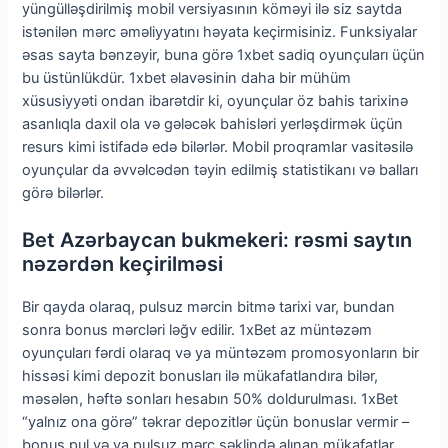
yüngülləşdirilmiş mobil versiyasının köməyi ilə siz saytda
istənilən mərc əməliyyatını həyata keçirmisiniz. Funksiyalar
əsas sayta bənzəyir, buna görə 1xbet sadiq oyunçuları üçün
bu üstünlükdür. 1xbet əlavəsinin daha bir mühüm
xüsusiyyəti ondan ibarətdir ki, oyunçular öz bahis tarixinə
asanlıqla daxil ola və gələcək bahisləri yerləşdirmək üçün
resurs kimi istifadə edə bilərlər. Mobil proqramlar vasitəsilə
oyunçular da əvvəlcədən təyin edilmiş statistikanı və balları
görə bilərlər.
Bet Azərbaycan bukmekeri: rəsmi saytın
nəzərdən keçirilməsi
Bir qayda olaraq, pulsuz mərcin bitmə tarixi var, bundan
sonra bonus mərcləri ləğv edilir. 1xBet az müntəzəm
oyunçuları fərdi olaraq və ya müntəzəm promosyonların bir
hissəsi kimi depozit bonusları ilə mükafatlandıra bilər,
məsələn, həftə sonları hesabın 50% doldurulması. 1xBet
“yalnız ona görə” təkrar depozitlər üçün bonuslar vermir –
bonus pul və ya pulsuz mərc şəklində alınan mükafatlar