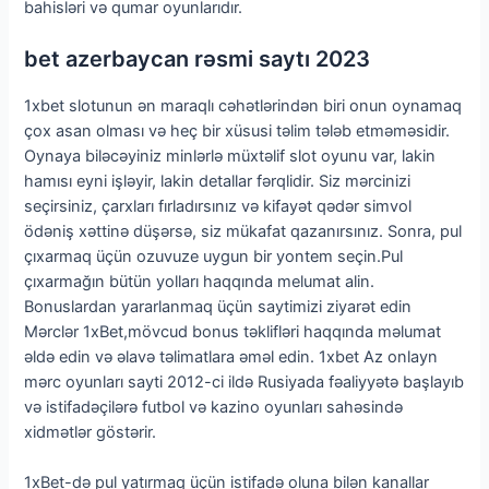
bahisləri və qumar oyunlarıdır.
bet azerbaycan rəsmi saytı 2023
1xbet slotunun ən maraqlı cəhətlərindən biri onun oynamaq
çox asan olması və heç bir xüsusi təlim tələb etməməsidir.
Oynaya biləcəyiniz minlərlə müxtəlif slot oyunu var, lakin
hamısı eyni işləyir, lakin detallar fərqlidir. Siz mərcinizi
seçirsiniz, çarxları fırladırsınız və kifayət qədər simvol
ödəniş xəttinə düşərsə, siz mükafat qazanırsınız. Sonra, pul
çıxarmaq üçün ozuvuze uygun bir yontem seçin.Pul
çıxarmağın bütün yolları haqqında melumat alin.
Bonuslardan yararlanmaq üçün saytimizi ziyarət edin
Mərclər 1xBet,mövcud bonus təklifləri haqqında məlumat
əldə edin və əlavə təlimatlara əməl edin. 1xbet Az onlayn
mərc oyunları sayti 2012-ci ildə Rusiyada fəaliyyətə başlayıb
və istifadəçilərə futbol və kazino oyunları sahəsində
xidmətlər göstərir.
1xBet-də pul yatırmaq üçün istifadə oluna bilən kanallar