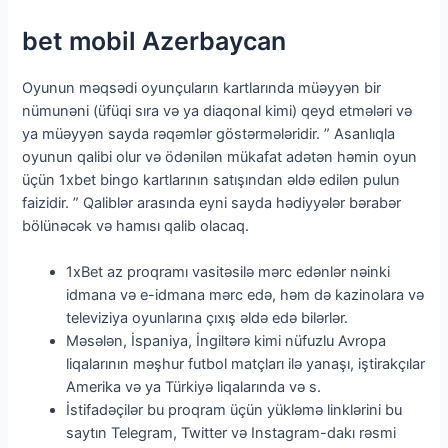
bet mobil Azerbaycan
Oyunun məqsədi oyunçuların kartlarında müəyyən bir
nümunəni (üfüqi sıra və ya diaqonal kimi) qeyd etmələri və
ya müəyyən sayda rəqəmlər göstərmələridir. ” Asanlıqla
oyunun qalibi olur və ödənilən mükafat adətən həmin oyun
üçün 1xbet bingo kartlarının satışından əldə edilən pulun
faizidir. ” Qaliblər arasında eyni sayda hədiyyələr bərabər
bölünəcək və hamısı qalib olacaq.
1xBet az proqramı vasitəsilə mərc edənlər nəinki
idmana və e-idmana mərc edə, həm də kazinolara və
televiziya oyunlarına çıxış əldə edə bilərlər.
Məsələn, İspaniya, İngiltərə kimi nüfuzlu Avropa
liqalarının məşhur futbol matçları ilə yanaşı, iştirakçılar
Amerika və ya Türkiyə liqalarında və s.
İstifadəçilər bu proqram üçün yükləmə linklərini bu
saytın Telegram, Twitter və Instagram-dakı rəsmi