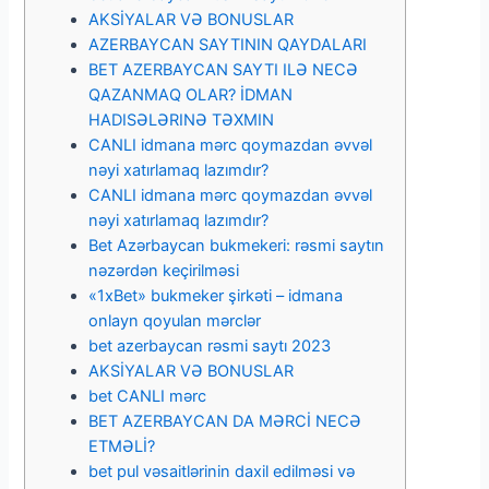
AKSİYALAR VƏ BONUSLAR
AZERBAYCAN SAYTININ QAYDALARI
BET AZERBAYCAN SAYTI ILƏ NECƏ
QAZANMAQ OLAR? İDMAN
HADISƏLƏRINƏ TƏXMIN
CANLI idmana mərc qoymazdan əvvəl
nəyi xatırlamaq lazımdır?
CANLI idmana mərc qoymazdan əvvəl
nəyi xatırlamaq lazımdır?
Bet Azərbaycan bukmekeri: rəsmi saytın
nəzərdən keçirilməsi
«1xBet» bukmeker şirkəti – idmana
onlayn qoyulan mərclər
bet azerbaycan rəsmi saytı 2023
AKSİYALAR VƏ BONUSLAR
bet CANLI mərc
BET AZERBAYCAN DA MƏRCİ NECƏ
ETMƏLİ?
bet pul vəsaitlərinin daxil edilməsi və