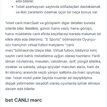
edə bilərlər.
1xbet azerbaycan saytında istifadəçiləri dəstəkləmək
və ilkin zərərlərini ödəmək üçün bir neçə bonus var.
1xbet canlı mərcSaat və görüşlərin digər detalları burada
izlənilə bilər. Beləliklə, günün hansı vaxtı, hansı görüşü,
hansı müddətdə canlı efirdə keçiriləcəyi barədə məlumatı bir
kliklə əldə edə bilərsiniz. “E Sports” bölməsində Oyunçu-
üzv həmçinin virtual futbol matçlarını “canlı
mərc”bölməsində izləyə bilər. Virtual futbol, bildiyiniz kimi,
saytın canlı bahis nisbətlərinə uyğun olaraq hazırlanır. Fərdi
idman növlərində, məsələn, veloidman, qolf, yüngül atletika,
xizəklər və sairədə, uduşa qoyulan mərcdən əlavə, həm də
iki idmançı arasında seçib yarışın qalibinə də mərc qoymaq
olar. 1xbet mobil yukle Saytda insanlar ad dəyişikliyinə
diqqət yetirmədən təsadüfi olaraq oyunlarda iştirak etməyə
davam edə bilərlər.
bet CANLI mərc