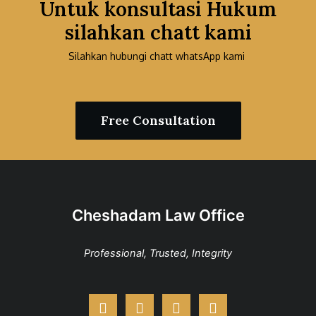
Untuk konsultasi Hukum
silahkan chatt kami
Silahkan hubungi chatt whatsApp kami
Free Consultation
Cheshadam Law Office
Professional, Trusted, Integrity