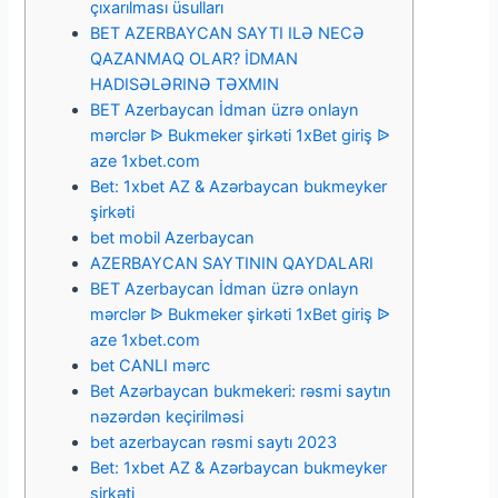
çıxarılması üsulları
BET AZERBAYCAN SAYTI ILƏ NECƏ
QAZANMAQ OLAR? İDMAN
HADISƏLƏRINƏ TƏXMIN
BET Azerbaycan İdman üzrə onlayn
mərclər ᐉ Bukmeker şirkəti 1xBet giriş ᐉ
aze 1xbet.com
Bet: 1xbet AZ & Аzərbаyсаn bukmеykеr
şirkəti
bet mobil Azerbaycan
AZERBAYCAN SAYTININ QAYDALARI
BET Azerbaycan İdman üzrə onlayn
mərclər ᐉ Bukmeker şirkəti 1xBet giriş ᐉ
aze 1xbet.com
bet CANLI mərc
Bet Azərbaycan bukmekeri: rəsmi saytın
nəzərdən keçirilməsi
bet azerbaycan rəsmi saytı 2023
Bet: 1xbet AZ & Аzərbаyсаn bukmеykеr
şirkəti